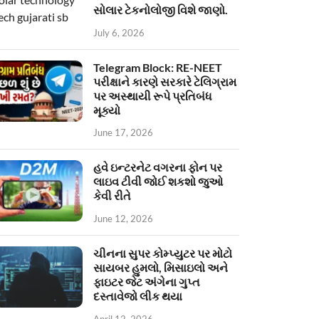
સોલાર ટેકનોલોજી વિશે જાણો.
July 6, 2026
Telegram Block: RE-NEET
પરીક્ષાને કારણે સરકારે ટેલિગ્રામ
પર અસ્થાયી રૂપે પ્રતિબંધ
મૂક્યો
June 17, 2026
હવે ઇન્ટરનેટ વગરના ફોન પર
લાઇવ ટીવી જોઈ શકશો જુઓ
કેવી રીતે
June 12, 2026
ચીનના સુપર કોમ્પ્યુટર પર મોટો
સાયબર હુમલો, મિસાઇલો અને
ફાઇટર જેટ અંગેના ગુપ્ત
દસ્તાવેજો લીક થયા
April 12, 2026