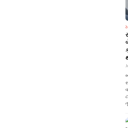
ટ
સ
થ
J
ભ
સ
વ
ટ
ત