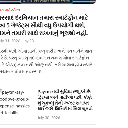
િપ્સ અને ટ્રીક્સ
વરસાદ દરમિયાન તમારા સ્માર્ટફોન માટે
આ 5 ગેજેટ્સ સૌથી વધુ ઉપયોગી થશે,
ેમને તમારી સાથે રાખવાનું ભૂલશો નહીં.
uly 31, 2026
-
by
SB
રમી પછી, ચોમાસાની ઋતુ શરીર અને મન બંનેને શાંત
રે છે. પરંતુ આ સુખદ હવામાન તમારા મોંઘા સ્માર્ટફોન
ાટે એક દુઃસ્વપ્નથી ઓછું નથી. તમે ચાલતા હોવ ત્યારે
ચાનક ધોધમાર વરસાદ …
Paytm નવી સુવિધા રજૂ કરે છે:
ટ્રિપ્સ અને પાર્ટીઓ પછી, કોણે
શું ચૂકવ્યું તેની ઝંઝટ સમાપ્ત
થઈ જશે. મિનિટોમાં બિલ ચૂકવો.
July 30, 2026