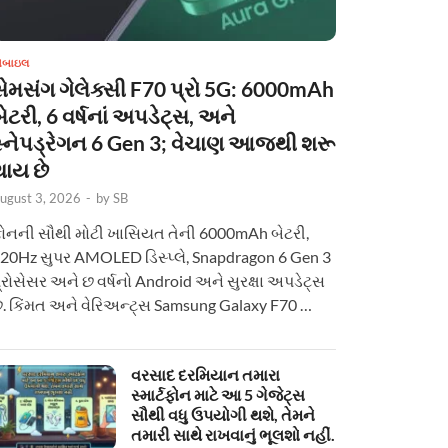
ોબાઇલ
સેમસંગ ગેલેક્સી F70 પ્રો 5G: 6000mAh
ેટરી, 6 વર્ષનાં અપડેટ્સ, અને
સ્નેપડ્રેગન 6 Gen 3; વેચાણ આજથી શરૂ
થાય છે
ugust 3, 2026
-
by
SB
ોનની સૌથી મોટી ખાસિયત તેની 6000mAh બેટરી,
20Hz સુપર AMOLED ડિસ્પ્લે, Snapdragon 6 Gen 3
્રોસેસર અને છ વર્ષનો Android અને સુરક્ષા અપડેટ્સ
ે. કિંમત અને વેરિઅન્ટ્સ Samsung Galaxy F70 …
વરસાદ દરમિયાન તમારા
સ્માર્ટફોન માટે આ 5 ગેજેટ્સ
સૌથી વધુ ઉપયોગી થશે, તેમને
તમારી સાથે રાખવાનું ભૂલશો નહીં.