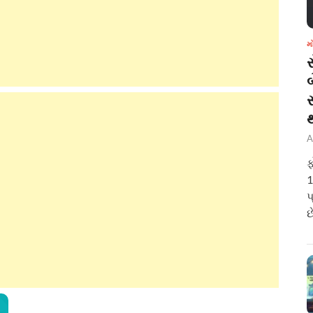
મ
બ
A
ફ
1
પ
છ