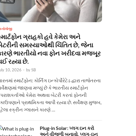
ેકનોલોજી
્માર્ટફોન ગ્રાહકો હવે કેમેરા અને
બેટરીની સમસ્યાઓથી ચિંતિત છે, જેના
કારણે ભારતીયો નવા ફોન ખરીદવા મજબૂર
ઈ રહ્યા છે.
uly 10, 2026
-
by
SB
ારતમાં સ્માર્ટફોન: કોર્નિંગ ઇન્કોર્પોરેટેડ દ્વારા તાજેતરના
ર્વેક્ષણમાં જાણવા મળ્યું છે કે ભારતીય સ્માર્ટફોન
પરાશકર્તાઓ કેમેરા અથવા બેટરી કરતાં ફોનની
કાઉપણાને પ્રાથમિકતા આપી રહ્યા છે. સર્વેક્ષણ મુજબ,
ૂટેલા સ્ક્રીન ગ્લાસને કારણે …
Plug-in Solar: પ્લગ ઇન કરો
અને વીજળી બનાવો. પ્લગ-ઇન