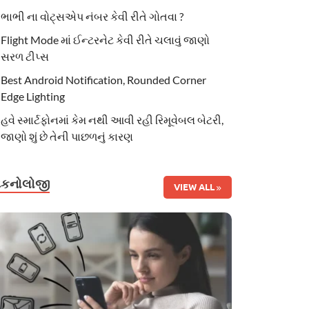
ભાભી ના વોટ્સએપ નંબર કેવી રીતે ગોતવા ?
Flight Mode માં ઈન્ટરનેટ કેવી રીતે ચલાવું જાણો
સરળ ટીપ્સ
Best Android Notification, Rounded Corner
Edge Lighting
હવે સ્માર્ટફોનમાં કેમ નથી આવી રહી રિમૂવેબલ બેટરી,
જાણો શું છે તેની પાછળનું કારણ
ટેકનોલોજી
VIEW ALL