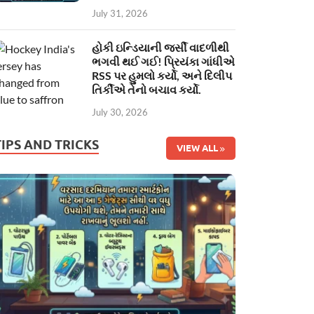
July 31, 2026
હોકી ઇન્ડિયાની જર્સી વાદળીથી
ભગવી થઈ ગઈ! પ્રિયંકા ગાંધીએ
RSS પર હુમલો કર્યો, અને દિલીપ
તિર્કીએ તેનો બચાવ કર્યો.
July 30, 2026
TIPS AND TRICKS
VIEW ALL