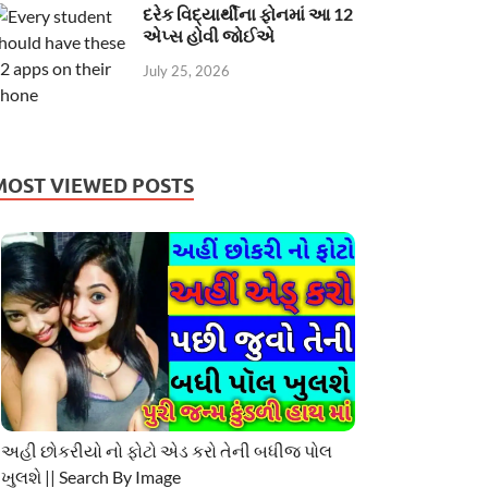
દરેક વિદ્યાર્થીના ફોનમાં આ 12
એપ્સ હોવી જોઈએ
July 25, 2026
MOST VIEWED POSTS
અહી છોકરીયો નો ફોટો એડ કરો તેની બધીજ પોલ
ખુલશે || Search By Image