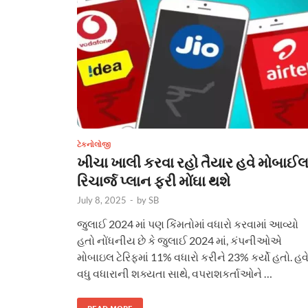
ટેકનોલોજી
ખીચા ખાલી કરવા રહો તૈયાર હવે મોબાઈ
રિચાર્જ પ્લાન ફરી મોંઘા થશે
July 8, 2025
-
by
SB
જુલાઈ 2024 માં પણ કિંમતોમાં વધારો કરવામાં આવ્યો
હતો નોંધનીય છે કે જુલાઈ 2024 માં, કંપનીઓએ
મોબાઇલ ટેરિફમાં 11% વધારો કરીને 23% કર્યો હતો. હવ
વધુ વધારાની શક્યતા સાથે, વપરાશકર્તાઓને …