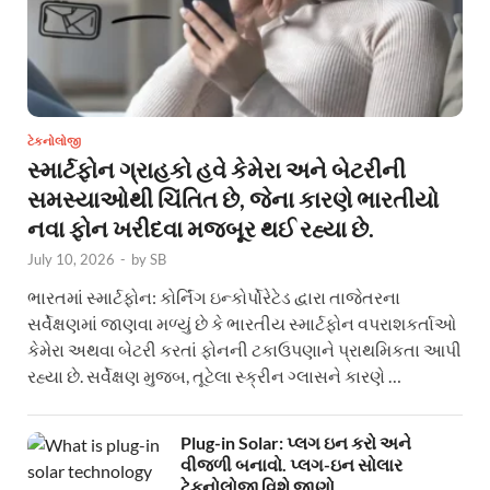
ટેકનોલોજી
સ્માર્ટફોન ગ્રાહકો હવે કેમેરા અને બેટરીની
સમસ્યાઓથી ચિંતિત છે, જેના કારણે ભારતીયો
નવા ફોન ખરીદવા મજબૂર થઈ રહ્યા છે.
July 10, 2026
-
by
SB
ભારતમાં સ્માર્ટફોન: કોર્નિંગ ઇન્કોર્પોરેટેડ દ્વારા તાજેતરના
સર્વેક્ષણમાં જાણવા મળ્યું છે કે ભારતીય સ્માર્ટફોન વપરાશકર્તાઓ
કેમેરા અથવા બેટરી કરતાં ફોનની ટકાઉપણાને પ્રાથમિકતા આપી
રહ્યા છે. સર્વેક્ષણ મુજબ, તૂટેલા સ્ક્રીન ગ્લાસને કારણે …
Plug-in Solar: પ્લગ ઇન કરો અને
વીજળી બનાવો. પ્લગ-ઇન સોલાર
ટેકનોલોજી વિશે જાણો.