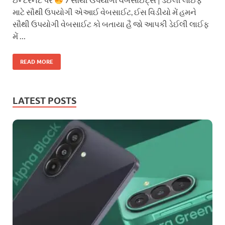
માટે સૌથી ઉપયોગી એઆઈ વેબસાઈટ, ઈસ વિડીયો મેં હમને
સૌથી ઉપયોગી વેબસાઈટ કો બતાયા હૈ જો આપકી ડેઈલી લાઈફ
મેં …
READ MORE
LATEST POSTS