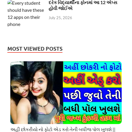
દરેક વિદ્યાર્થીના ફોનમાં આ 12 એપ્સ
હોવી જોઈએ
July 25, 2026
MOST VIEWED POSTS
અહી છોકરીયો નો ફોટો એડ કરો તેની બધીજ પોલ ખુલશે ||