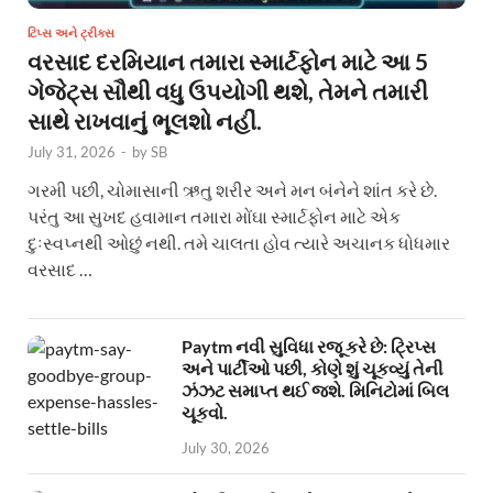
ટિપ્સ અને ટ્રીક્સ
વરસાદ દરમિયાન તમારા સ્માર્ટફોન માટે આ 5
ગેજેટ્સ સૌથી વધુ ઉપયોગી થશે, તેમને તમારી
સાથે રાખવાનું ભૂલશો નહીં.
July 31, 2026
-
by
SB
ગરમી પછી, ચોમાસાની ઋતુ શરીર અને મન બંનેને શાંત કરે છે.
પરંતુ આ સુખદ હવામાન તમારા મોંઘા સ્માર્ટફોન માટે એક
દુઃસ્વપ્નથી ઓછું નથી. તમે ચાલતા હોવ ત્યારે અચાનક ધોધમાર
વરસાદ …
Paytm નવી સુવિધા રજૂ કરે છે: ટ્રિપ્સ
અને પાર્ટીઓ પછી, કોણે શું ચૂકવ્યું તેની
ઝંઝટ સમાપ્ત થઈ જશે. મિનિટોમાં બિલ
ચૂકવો.
July 30, 2026