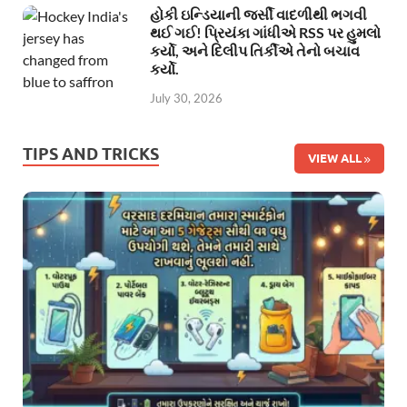
હોકી ઇન્ડિયાની જર્સી વાદળીથી ભગવી
થઈ ગઈ! પ્રિયંકા ગાંધીએ RSS પર હુમલો
કર્યો, અને દિલીપ તિર્કીએ તેનો બચાવ
કર્યો.
July 30, 2026
TIPS AND TRICKS
VIEW ALL