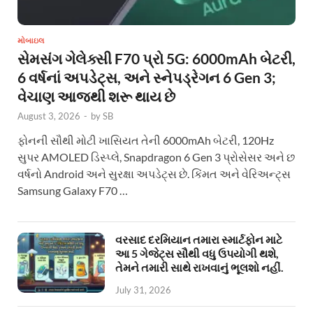
મોબાઇલ
સેમસંગ ગેલેક્સી F70 પ્રો 5G: 6000mAh બેટરી,
6 વર્ષનાં અપડેટ્સ, અને સ્નેપડ્રેગન 6 Gen 3;
વેચાણ આજથી શરૂ થાય છે
August 3, 2026
-
by
SB
ફોનની સૌથી મોટી ખાસિયત તેની 6000mAh બેટરી, 120Hz
સુપર AMOLED ડિસ્પ્લે, Snapdragon 6 Gen 3 પ્રોસેસર અને છ
વર્ષનો Android અને સુરક્ષા અપડેટ્સ છે. કિંમત અને વેરિઅન્ટ્સ
Samsung Galaxy F70 …
વરસાદ દરમિયાન તમારા સ્માર્ટફોન માટે
આ 5 ગેજેટ્સ સૌથી વધુ ઉપયોગી થશે,
તેમને તમારી સાથે રાખવાનું ભૂલશો નહીં.
July 31, 2026