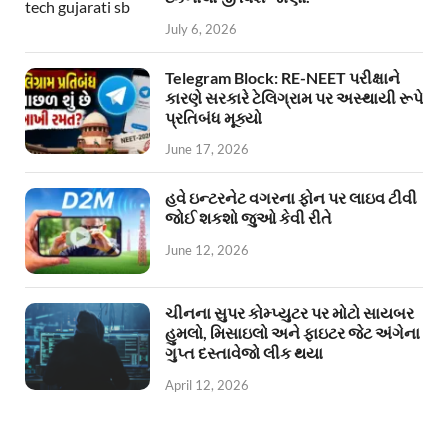
July 6, 2026
Telegram Block: RE-NEET પરીક્ષાને
કારણે સરકારે ટેલિગ્રામ પર અસ્થાયી રૂપે
પ્રતિબંધ મૂક્યો
June 17, 2026
હવે ઇન્ટરનેટ વગરના ફોન પર લાઇવ ટીવી
જોઈ શકશો જુઓ કેવી રીતે
June 12, 2026
ચીનના સુપર કોમ્પ્યુટર પર મોટો સાયબર
હુમલો, મિસાઇલો અને ફાઇટર જેટ અંગેના
ગુપ્ત દસ્તાવેજો લીક થયા
April 12, 2026