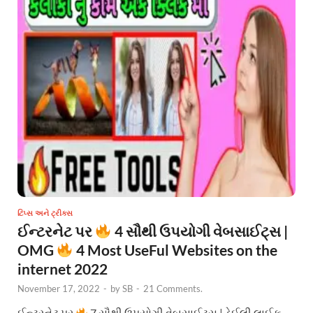
ટિપ્સ અને ટ્રીક્સ
ઈન્ટરનેટ પર
4 સૌથી ઉપયોગી વેબસાઈટ્સ |
OMG
4 Most UseFul Websites on the
internet 2022
November 17, 2022
-
by
SB
-
21 Comments.
ઈન્ટરનેટ પર
7 સૌથી ઉપયોગી વેબસાઈટ્સ | ડેઈલી લાઈફ