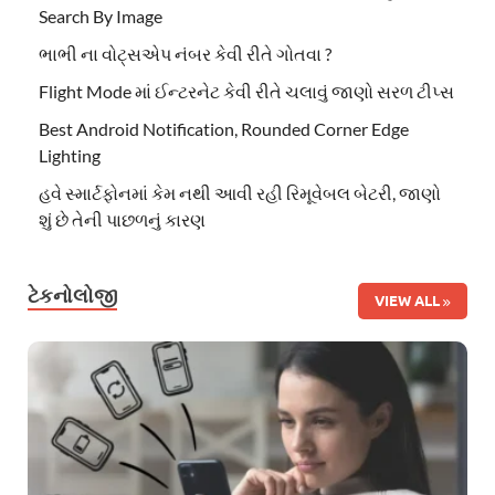
Search By Image
ભાભી ના વોટ્સએપ નંબર કેવી રીતે ગોતવા ?
Flight Mode માં ઈન્ટરનેટ કેવી રીતે ચલાવું જાણો સરળ ટીપ્સ
Best Android Notification, Rounded Corner Edge
Lighting
હવે સ્માર્ટફોનમાં કેમ નથી આવી રહી રિમૂવેબલ બેટરી, જાણો
શું છે તેની પાછળનું કારણ
ટેકનોલોજી
VIEW ALL