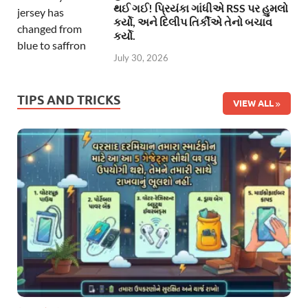
થઈ ગઈ! પ્રિયંકા ગાંધીએ RSS પર હુમલો
કર્યો, અને દિલીપ તિર્કીએ તેનો બચાવ
કર્યો.
July 30, 2026
TIPS AND TRICKS
VIEW ALL