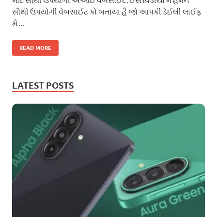
સૌથી ઉપયોગી વેબસાઈટ કો બતાયા હૈ જો આપકી ડેઈલી લાઈફ
મેં …
READ MORE
LATEST POSTS