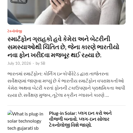
ટેકનોલોજી
સ્માર્ટફોન ગ્રાહકો હવે કેમેરા અને બેટરીની
સમસ્યાઓથી ચિંતિત છે, જેના કારણે ભારતીયો
નવા ફોન ખરીદવા મજબૂર થઈ રહ્યા છે.
July 10, 2026
-
by
SB
ભારતમાં સ્માર્ટફોન: કોર્નિંગ ઇન્કોર્પોરેટેડ દ્વારા તાજેતરના
સર્વેક્ષણમાં જાણવા મળ્યું છે કે ભારતીય સ્માર્ટફોન વપરાશકર્તાઓ
કેમેરા અથવા બેટરી કરતાં ફોનની ટકાઉપણાને પ્રાથમિકતા આપી
રહ્યા છે. સર્વેક્ષણ મુજબ, તૂટેલા સ્ક્રીન ગ્લાસને કારણે …
Plug-in Solar: પ્લગ ઇન કરો અને
વીજળી બનાવો. પ્લગ-ઇન સોલાર
ટેકનોલોજી વિશે જાણો.