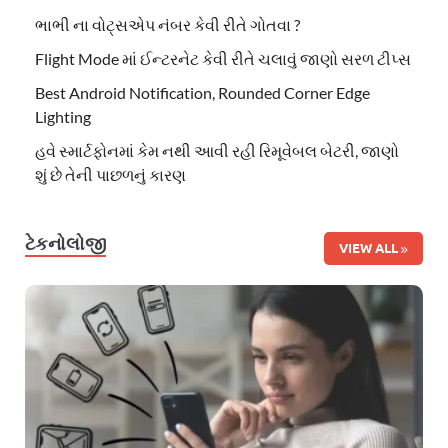
ભાભી ના વોટ્સએપ નંબર કેવી રીતે ગોતવા ?
Flight Mode માં ઈન્ટરનેટ કેવી રીતે ચલાવું જાણો સરળ ટીપ્સ
Best Android Notification, Rounded Corner Edge
Lighting
હવે સ્માર્ટફોનમાં કેમ નથી આવી રહી રિમૂવેબલ બેટરી, જાણો
શું છે તેની પાછળનું કારણ
ટેકનોલોજી
VIEW ALL