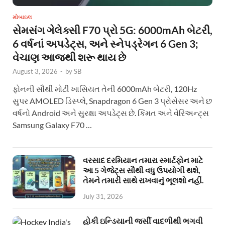
મોબાઇલ
સેમસંગ ગેલેક્સી F70 પ્રો 5G: 6000mAh બેટરી,
6 વર્ષનાં અપડેટ્સ, અને સ્નેપડ્રેગન 6 Gen 3;
વેચાણ આજથી શરૂ થાય છે
August 3, 2026
-
by
SB
ફોનની સૌથી મોટી ખાસિયત તેની 6000mAh બેટરી, 120Hz
સુપર AMOLED ડિસ્પ્લે, Snapdragon 6 Gen 3 પ્રોસેસર અને છ
વર્ષનો Android અને સુરક્ષા અપડેટ્સ છે. કિંમત અને વેરિઅન્ટ્સ
Samsung Galaxy F70 …
વરસાદ દરમિયાન તમારા સ્માર્ટફોન માટે
આ 5 ગેજેટ્સ સૌથી વધુ ઉપયોગી થશે,
તેમને તમારી સાથે રાખવાનું ભૂલશો નહીં.
July 31, 2026
હોકી ઇન્ડિયાની જર્સી વાદળીથી ભગવી