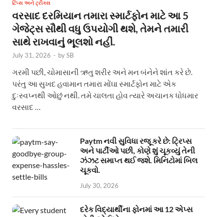
ટિપ્સ અને ટ્રીક્સ
વરસાદ દરમિયાન તમારા સ્માર્ટફોન માટે આ 5
ગેજેટ્સ સૌથી વધુ ઉપયોગી થશે, તેમને તમારી
સાથે રાખવાનું ભૂલશો નહીં.
July 31, 2026
-
by
SB
ગરમી પછી, ચોમાસાની ઋતુ શરીર અને મન બંનેને શાંત કરે છે.
પરંતુ આ સુખદ હવામાન તમારા મોંઘા સ્માર્ટફોન માટે એક
દુઃસ્વપ્નથી ઓછું નથી. તમે ચાલતા હોવ ત્યારે અચાનક ધોધમાર
વરસાદ …
Paytm નવી સુવિધા રજૂ કરે છે: ટ્રિપ્સ
અને પાર્ટીઓ પછી, કોણે શું ચૂકવ્યું તેની
ઝંઝટ સમાપ્ત થઈ જશે. મિનિટોમાં બિલ
ચૂકવો.
July 30, 2026
દરેક વિદ્યાર્થીના ફોનમાં આ 12 એપ્સ