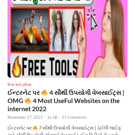
ટિપ્સ અને ટ્રીક્સ
ઈન્ટરનેટ પર
4 સૌથી ઉપયોગી વેબસાઈટ્સ |
OMG
4 Most UseFul Websites on the
internet 2022
November 17, 2022
-
by
SB
-
21 Comments.
ઈન્ટરનેટ પર
7 સૌથી ઉપયોગી વેબસાઈટ્સ | ડેઈલી લાઈફ
માટે સૌથી ઉપયોગી એઆઈ વેબસાઈટ, ઈસ વિડીયો મેં હમને