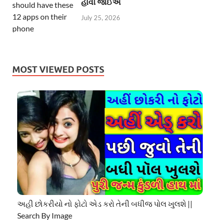
હોવી જોઈએ
July 25, 2026
MOST VIEWED POSTS
અહી છોકરીયો નો ફોટો એડ કરો તેની બધીજ પોલ ખુલશે ||
Search By Image