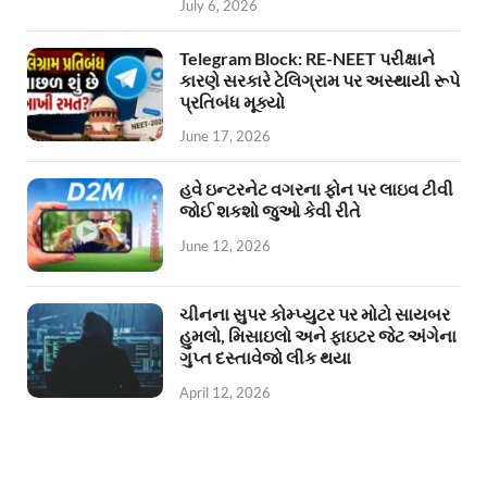
July 6, 2026
Telegram Block: RE-NEET પરીક્ષાને
કારણે સરકારે ટેલિગ્રામ પર અસ્થાયી રૂપે
પ્રતિબંધ મૂક્યો
June 17, 2026
હવે ઇન્ટરનેટ વગરના ફોન પર લાઇવ ટીવી
જોઈ શકશો જુઓ કેવી રીતે
June 12, 2026
ચીનના સુપર કોમ્પ્યુટર પર મોટો સાયબર
હુમલો, મિસાઇલો અને ફાઇટર જેટ અંગેના
ગુપ્ત દસ્તાવેજો લીક થયા
April 12, 2026