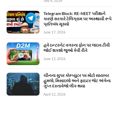
July 6, 2026
Telegram Block: RE-NEET પરીક્ષાને
કારણે સરકારે ટેલિગ્રામ પર અસ્થાયી રૂપે
પ્રતિબંધ મૂક્યો
June 17, 2026
હવે ઇન્ટરનેટ વગરના ફોન પર લાઇવ ટીવી
જોઈ શકશો જુઓ કેવી રીતે
June 12, 2026
ચીનના સુપર કોમ્પ્યુટર પર મોટો સાયબર
હુમલો, મિસાઇલો અને ફાઇટર જેટ અંગેના
ગુપ્ત દસ્તાવેજો લીક થયા
April 12, 2026