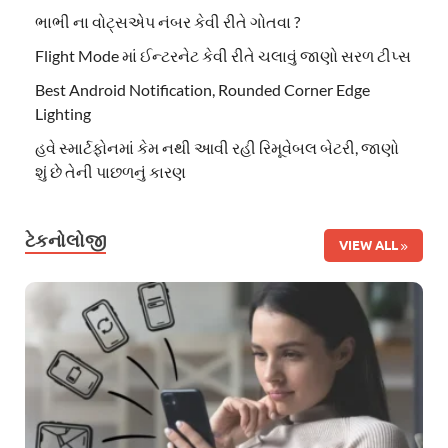
ભાભી ના વોટ્સએપ નંબર કેવી રીતે ગોતવા ?
Flight Mode માં ઈન્ટરનેટ કેવી રીતે ચલાવું જાણો સરળ ટીપ્સ
Best Android Notification, Rounded Corner Edge
Lighting
હવે સ્માર્ટફોનમાં કેમ નથી આવી રહી રિમૂવેબલ બેટરી, જાણો
શું છે તેની પાછળનું કારણ
ટેકનોલોજી
VIEW ALL