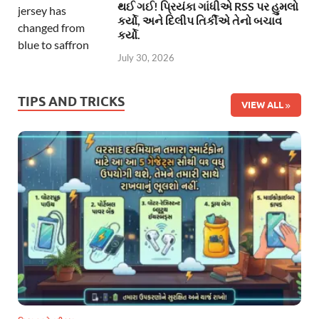
થઈ ગઈ! પ્રિયંકા ગાંધીએ RSS પર હુમલો
કર્યો, અને દિલીપ તિર્કીએ તેનો બચાવ
કર્યો.
July 30, 2026
TIPS AND TRICKS
VIEW ALL