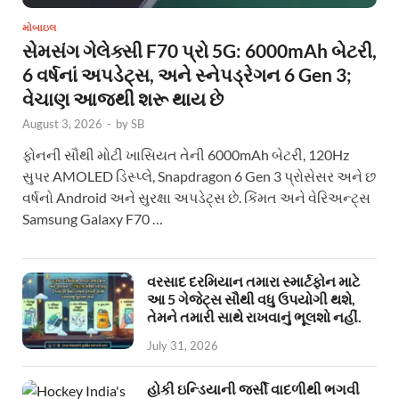
મોબાઇલ
સેમસંગ ગેલેક્સી F70 પ્રો 5G: 6000mAh બેટરી,
6 વર્ષનાં અપડેટ્સ, અને સ્નેપડ્રેગન 6 Gen 3;
વેચાણ આજથી શરૂ થાય છે
August 3, 2026
-
by
SB
ફોનની સૌથી મોટી ખાસિયત તેની 6000mAh બેટરી, 120Hz
સુપર AMOLED ડિસ્પ્લે, Snapdragon 6 Gen 3 પ્રોસેસર અને છ
વર્ષનો Android અને સુરક્ષા અપડેટ્સ છે. કિંમત અને વેરિઅન્ટ્સ
Samsung Galaxy F70 …
વરસાદ દરમિયાન તમારા સ્માર્ટફોન માટે
આ 5 ગેજેટ્સ સૌથી વધુ ઉપયોગી થશે,
તેમને તમારી સાથે રાખવાનું ભૂલશો નહીં.
July 31, 2026
હોકી ઇન્ડિયાની જર્સી વાદળીથી ભગવી