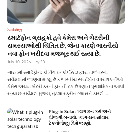
ટેકનોલોજી
સ્માર્ટફોન ગ્રાહકો હવે કેમેરા અને બેટરીની
સમસ્યાઓથી ચિંતિત છે, જેના કારણે ભારતીયો
નવા ફોન ખરીદવા મજબૂર થઈ રહ્યા છે.
July 10, 2026
-
by
SB
ભારતમાં સ્માર્ટફોન: કોર્નિંગ ઇન્કોર્પોરેટેડ દ્વારા તાજેતરના
સર્વેક્ષણમાં જાણવા મળ્યું છે કે ભારતીય સ્માર્ટફોન વપરાશકર્તાઓ
કેમેરા અથવા બેટરી કરતાં ફોનની ટકાઉપણાને પ્રાથમિકતા આપી
રહ્યા છે. સર્વેક્ષણ મુજબ, તૂટેલા સ્ક્રીન ગ્લાસને કારણે …
Plug-in Solar: પ્લગ ઇન કરો અને
વીજળી બનાવો. પ્લગ-ઇન સોલાર
ટેકનોલોજી વિશે જાણો.