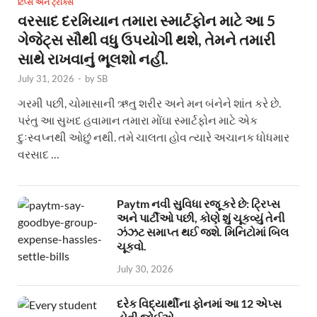
ટિપ્સ અને ટ્રીક્સ
વરસાદ દરમિયાન તમારા સ્માર્ટફોન માટે આ 5
ગેજેટ્સ સૌથી વધુ ઉપયોગી થશે, તેમને તમારી
સાથે રાખવાનું ભૂલશો નહીં.
July 31, 2026
-
by
SB
ગરમી પછી, ચોમાસાની ઋતુ શરીર અને મન બંનેને શાંત કરે છે.
પરંતુ આ સુખદ હવામાન તમારા મોંઘા સ્માર્ટફોન માટે એક
દુઃસ્વપ્નથી ઓછું નથી. તમે ચાલતા હોવ ત્યારે અચાનક ધોધમાર
વરસાદ …
Paytm નવી સુવિધા રજૂ કરે છે: ટ્રિપ્સ
અને પાર્ટીઓ પછી, કોણે શું ચૂકવ્યું તેની
ઝંઝટ સમાપ્ત થઈ જશે. મિનિટોમાં બિલ
ચૂકવો.
July 30, 2026
દરેક વિદ્યાર્થીના ફોનમાં આ 12 એપ્સ