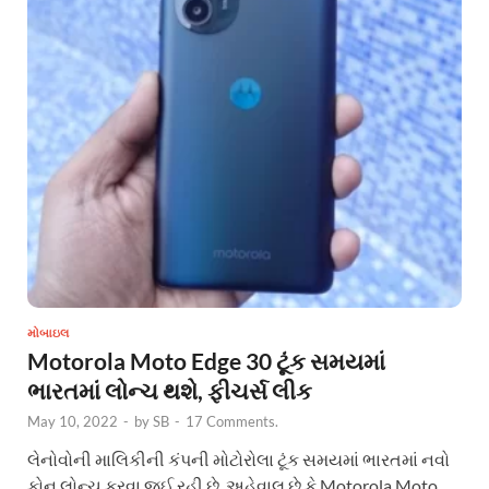
મોબાઇલ
Motorola Moto Edge 30 ટૂંક સમયમાં
ભારતમાં લોન્ચ થશે, ફીચર્સ લીક
May 10, 2022
-
by
SB
-
17 Comments.
લેનોવોની માલિકીની કંપની મોટોરોલા ટૂંક સમયમાં ભારતમાં નવો
ફોન લોન્ચ કરવા જઈ રહી છે. અહેવાલ છે કે Motorola Moto