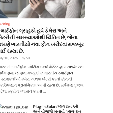
ેકનોલોજી
્માર્ટફોન ગ્રાહકો હવે કેમેરા અને
બેટરીની સમસ્યાઓથી ચિંતિત છે, જેના
કારણે ભારતીયો નવા ફોન ખરીદવા મજબૂર
ઈ રહ્યા છે.
uly 10, 2026
-
by
SB
ારતમાં સ્માર્ટફોન: કોર્નિંગ ઇન્કોર્પોરેટેડ દ્વારા તાજેતરના
ર્વેક્ષણમાં જાણવા મળ્યું છે કે ભારતીય સ્માર્ટફોન
પરાશકર્તાઓ કેમેરા અથવા બેટરી કરતાં ફોનની
કાઉપણાને પ્રાથમિકતા આપી રહ્યા છે. સર્વેક્ષણ મુજબ,
ૂટેલા સ્ક્રીન ગ્લાસને કારણે …
Plug-in Solar: પ્લગ ઇન કરો
અને વીજળી બનાવો. પ્લગ-ઇન