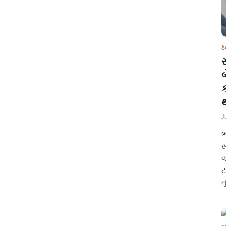
ટ
સ
થ
J
ભ
સ
વ
ટ
ત