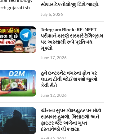
સોલાર ટેકનોલોજી વિશે જાણો.
July 6, 2026
Telegram Block: RE-NEET
પરીક્ષાને કારણે સરકારે ટેલિગ્રામ
પર અસ્થાયી રૂપે પ્રતિબંધ
મૂક્યો
June 17, 2026
હવે ઇન્ટરનેટ વગરના ફોન પર
લાઇવ ટીવી જોઈ શકશો જુઓ
કેવી રીતે
June 12, 2026
ચીનના સુપર કોમ્પ્યુટર પર મોટો
સાયબર હુમલો, મિસાઇલો અને
ફાઇટર જેટ અંગેના ગુપ્ત
દસ્તાવેજો લીક થયા
April 12, 2026