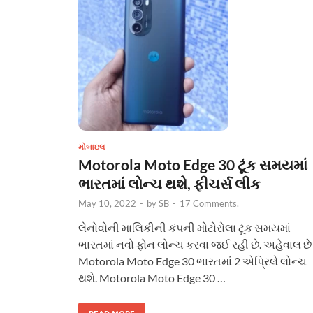
મોબાઇલ
Motorola Moto Edge 30 ટૂંક સમયમાં
ભારતમાં લોન્ચ થશે, ફીચર્સ લીક
May 10, 2022
-
by
SB
-
17 Comments.
લેનોવોની માલિકીની કંપની મોટોરોલા ટૂંક સમયમાં
ભારતમાં નવો ફોન લોન્ચ કરવા જઈ રહી છે. અહેવાલ છે 
Motorola Moto Edge 30 ભારતમાં 2 એપ્રિલે લોન્ચ
થશે. Motorola Moto Edge 30 …