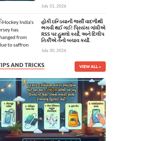
July 31, 2026
હોકી ઇન્ડિયાની જર્સી વાદળીથી
ભગવી થઈ ગઈ! પ્રિયંકા ગાંધીએ
RSS પર હુમલો કર્યો, અને દિલીપ
તિર્કીએ તેનો બચાવ કર્યો.
July 30, 2026
TIPS AND TRICKS
VIEW ALL