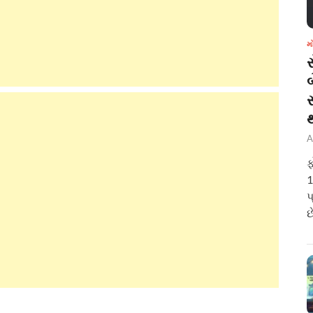
મ
બ
A
ફ
1
પ
છ