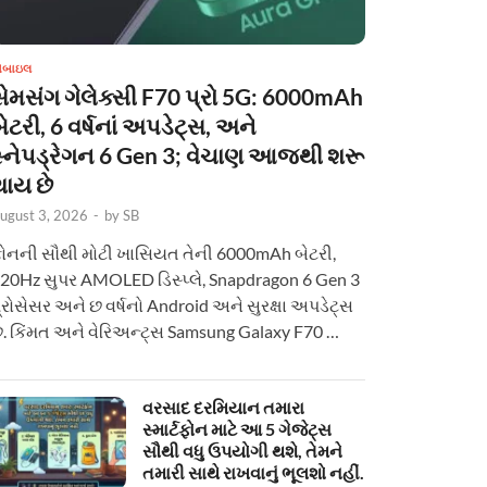
ોબાઇલ
સેમસંગ ગેલેક્સી F70 પ્રો 5G: 6000mAh
ેટરી, 6 વર્ષનાં અપડેટ્સ, અને
સ્નેપડ્રેગન 6 Gen 3; વેચાણ આજથી શરૂ
થાય છે
ugust 3, 2026
-
by
SB
ોનની સૌથી મોટી ખાસિયત તેની 6000mAh બેટરી,
20Hz સુપર AMOLED ડિસ્પ્લે, Snapdragon 6 Gen 3
્રોસેસર અને છ વર્ષનો Android અને સુરક્ષા અપડેટ્સ
ે. કિંમત અને વેરિઅન્ટ્સ Samsung Galaxy F70 …
વરસાદ દરમિયાન તમારા
સ્માર્ટફોન માટે આ 5 ગેજેટ્સ
સૌથી વધુ ઉપયોગી થશે, તેમને
તમારી સાથે રાખવાનું ભૂલશો નહીં.