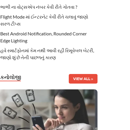
ભાભી ના વોટ્સએપ નંબર કેવી રીતે ગોતવા ?
Flight Mode માં ઈન્ટરનેટ કેવી રીતે ચલાવું જાણો
સરળ ટીપ્સ
Best Android Notification, Rounded Corner
Edge Lighting
હવે સ્માર્ટફોનમાં કેમ નથી આવી રહી રિમૂવેબલ બેટરી,
જાણો શું છે તેની પાછળનું કારણ
ટેકનોલોજી
VIEW ALL