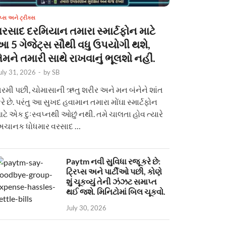
િપ્સ અને ટ્રીક્સ
વરસાદ દરમિયાન તમારા સ્માર્ટફોન માટે
આ 5 ગેજેટ્સ સૌથી વધુ ઉપયોગી થશે,
ેમને તમારી સાથે રાખવાનું ભૂલશો નહીં.
uly 31, 2026
-
by
SB
રમી પછી, ચોમાસાની ઋતુ શરીર અને મન બંનેને શાંત
રે છે. પરંતુ આ સુખદ હવામાન તમારા મોંઘા સ્માર્ટફોન
ાટે એક દુઃસ્વપ્નથી ઓછું નથી. તમે ચાલતા હોવ ત્યારે
ચાનક ધોધમાર વરસાદ …
Paytm નવી સુવિધા રજૂ કરે છે:
ટ્રિપ્સ અને પાર્ટીઓ પછી, કોણે
શું ચૂકવ્યું તેની ઝંઝટ સમાપ્ત
થઈ જશે. મિનિટોમાં બિલ ચૂકવો.
July 30, 2026