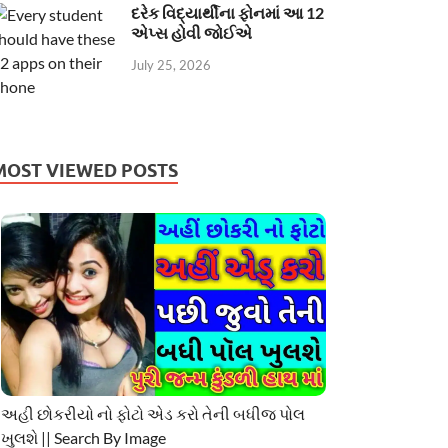
દરેક વિદ્યાર્થીના ફોનમાં આ 12
એપ્સ હોવી જોઈએ
July 25, 2026
MOST VIEWED POSTS
અહી છોકરીયો નો ફોટો એડ કરો તેની બધીજ પોલ
ખુલશે || Search By Image