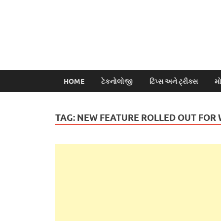
HOME
ટેકનોલોજી
ટિપ્સ અને ટ્રીક્સ
મ
TAG:
NEW FEATURE ROLLED OUT FOR