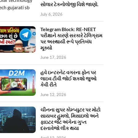
સોલાર ટેકનોલોજી વિશે જાણો.
July 6, 2026
Telegram Block: RE-NEET
પરીક્ષાને કારણે સરકારે ટેલિગ્રામ
પર અસ્થાયી રૂપે પ્રતિબંધ
મૂક્યો
June 17, 2026
હવે ઇન્ટરનેટ વગરના ફોન પર
લાઇવ ટીવી જોઈ શકશો જુઓ
કેવી રીતે
June 12, 2026
ચીનના સુપર કોમ્પ્યુટર પર મોટો
સાયબર હુમલો, મિસાઇલો અને
ફાઇટર જેટ અંગેના ગુપ્ત
દસ્તાવેજો લીક થયા
April 12, 2026