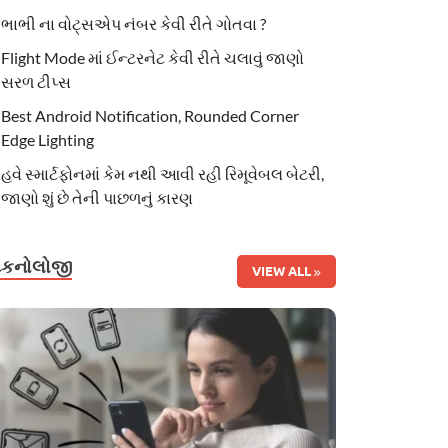
ભાભી ના વોટ્સએપ નંબર કેવી રીતે ગોતવા ?
Flight Mode માં ઈન્ટરનેટ કેવી રીતે ચલાવું જાણો
સરળ ટીપ્સ
Best Android Notification, Rounded Corner
Edge Lighting
હવે સ્માર્ટફોનમાં કેમ નથી આવી રહી રિમૂવેબલ બેટરી,
જાણો શું છે તેની પાછળનું કારણ
ટેકનોલોજી
VIEW ALL