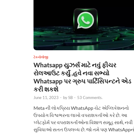
ટેકનોલોજી
Whatsapp યુઝર્સ માટે નવું ફીચર
રોલઆઉટ કર્યું ,હવે નવા સભ્યો
Whatsapp પર ગ્રુપ પાર્ટિસિપન્ટને એડ
કરી શકશે
June 11, 2023
-
by
SB
-
53 Comments.
Meta ની લોકપ્રિય WhatsApp ચેટ એપ્લિકેશનનો
ઉપયોગ વિશ્વભરના લાખો વપરાશકર્તાઓ કરે છે. આ
પ્લેટફોર્મ પર વપરાશકર્તાઓના વિશાળ સમૂહ સાથે, નવી
સુવિધાઓ સતત ઉપલબ્ધ છે. જો તમે પણ WhatsAppન