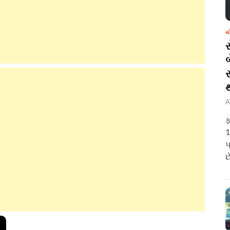
મ
બ
A
ફ
1
પ
છ