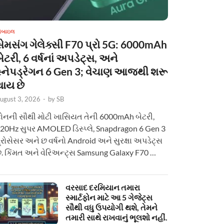
ોબાઇલ
સેમસંગ ગેલેક્સી F70 પ્રો 5G: 6000mAh
ેટરી, 6 વર્ષનાં અપડેટ્સ, અને
સ્નેપડ્રેગન 6 Gen 3; વેચાણ આજથી શરૂ
થાય છે
ugust 3, 2026
-
by
SB
ોનની સૌથી મોટી ખાસિયત તેની 6000mAh બેટરી,
20Hz સુપર AMOLED ડિસ્પ્લે, Snapdragon 6 Gen 3
્રોસેસર અને છ વર્ષનો Android અને સુરક્ષા અપડેટ્સ
ે. કિંમત અને વેરિઅન્ટ્સ Samsung Galaxy F70 …
વરસાદ દરમિયાન તમારા
સ્માર્ટફોન માટે આ 5 ગેજેટ્સ
સૌથી વધુ ઉપયોગી થશે, તેમને
તમારી સાથે રાખવાનું ભૂલશો નહીં.