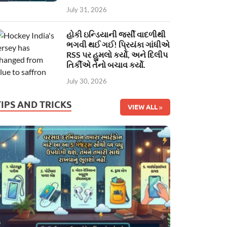
July 31, 2026
હોકી ઇન્ડિયાની જર્સી વાદળીથી
ભગવી થઈ ગઈ! પ્રિયંકા ગાંધીએ
RSS પર હુમલો કર્યો, અને દિલીપ
તિર્કીએ તેનો બચાવ કર્યો.
July 30, 2026
TIPS AND TRICKS
VIEW ALL