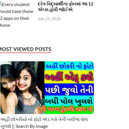
દરેક વિદ્યાર્થીના ફોનમાં આ 12
એપ્સ હોવી જોઈએ
July 25, 2026
MOST VIEWED POSTS
અહી છોકરીયો નો ફોટો એડ કરો તેની બધીજ પોલ
ખુલશે || Search By Image