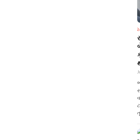
ટ
સ
થ
J
ભ
સ
વ
ટ
ત