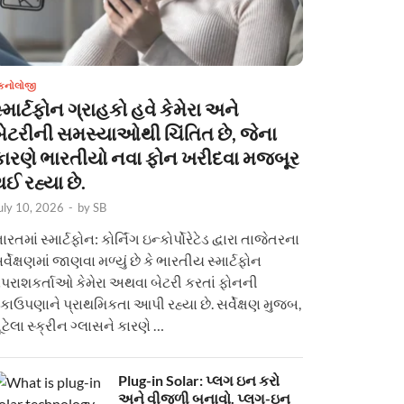
ેકનોલોજી
્માર્ટફોન ગ્રાહકો હવે કેમેરા અને
બેટરીની સમસ્યાઓથી ચિંતિત છે, જેના
કારણે ભારતીયો નવા ફોન ખરીદવા મજબૂર
ઈ રહ્યા છે.
uly 10, 2026
-
by
SB
ારતમાં સ્માર્ટફોન: કોર્નિંગ ઇન્કોર્પોરેટેડ દ્વારા તાજેતરના
ર્વેક્ષણમાં જાણવા મળ્યું છે કે ભારતીય સ્માર્ટફોન
પરાશકર્તાઓ કેમેરા અથવા બેટરી કરતાં ફોનની
કાઉપણાને પ્રાથમિકતા આપી રહ્યા છે. સર્વેક્ષણ મુજબ,
ૂટેલા સ્ક્રીન ગ્લાસને કારણે …
Plug-in Solar: પ્લગ ઇન કરો
અને વીજળી બનાવો. પ્લગ-ઇન