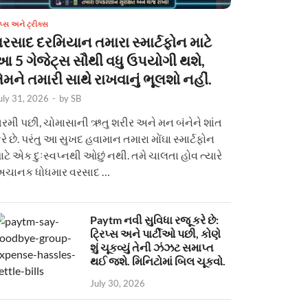
િપ્સ અને ટ્રીક્સ
વરસાદ દરમિયાન તમારા સ્માર્ટફોન માટે
આ 5 ગેજેટ્સ સૌથી વધુ ઉપયોગી થશે,
ેમને તમારી સાથે રાખવાનું ભૂલશો નહીં.
uly 31, 2026
-
by
SB
રમી પછી, ચોમાસાની ઋતુ શરીર અને મન બંનેને શાંત
રે છે. પરંતુ આ સુખદ હવામાન તમારા મોંઘા સ્માર્ટફોન
ાટે એક દુઃસ્વપ્નથી ઓછું નથી. તમે ચાલતા હોવ ત્યારે
ચાનક ધોધમાર વરસાદ …
Paytm નવી સુવિધા રજૂ કરે છે:
ટ્રિપ્સ અને પાર્ટીઓ પછી, કોણે
શું ચૂકવ્યું તેની ઝંઝટ સમાપ્ત
થઈ જશે. મિનિટોમાં બિલ ચૂકવો.
July 30, 2026