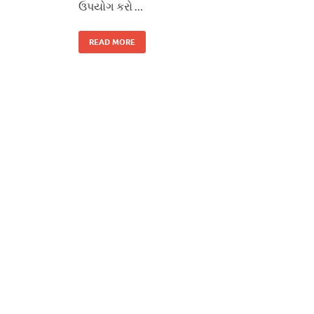
ઉપયોગ કરો …
READ MORE