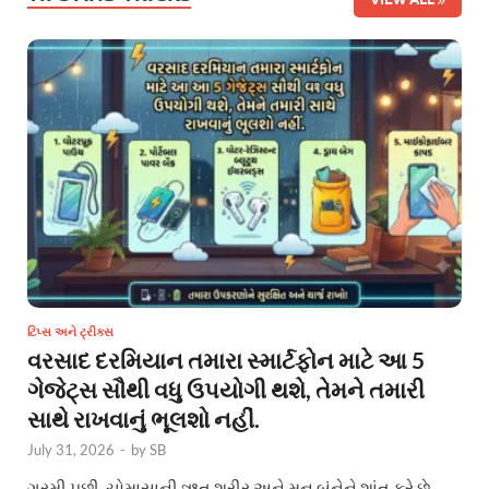
ટિપ્સ અને ટ્રીક્સ
વરસાદ દરમિયાન તમારા સ્માર્ટફોન માટે આ 5
ગેજેટ્સ સૌથી વધુ ઉપયોગી થશે, તેમને તમારી
સાથે રાખવાનું ભૂલશો નહીં.
July 31, 2026
-
by
SB
ગરમી પછી, ચોમાસાની ઋતુ શરીર અને મન બંનેને શાંત કરે છે.