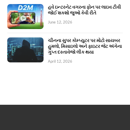
હવે ઇન્ટરનેટ વગરના ફોન પર લાઇવ ટીવી
જોઈ શકશો જુઓ કેવી રીતે
June 12, 2026
ચીનના સુપર કોમ્પ્યુટર પર મોટો સાયબર
હુમલો, મિસાઇલો અને ફાઇટર જેટ અંગેના
ગુપ્ત દસ્તાવેજો લીક થયા
April 12, 2026