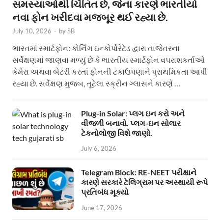
સમસ્યાઓથી ચિંતિત છે, જેના કારણે ભારતીયો
નવા ફોન ખરીદવા મજબૂર થઈ રહ્યા છે.
July 10, 2026
-
by
SB
ભારતમાં સ્માર્ટફોન: કોર્નિંગ ઇન્કોર્પોરેટેડ દ્વારા તાજેતરના
સર્વેક્ષણમાં જાણવા મળ્યું છે કે ભારતીય સ્માર્ટફોન વપરાશકર્તાઓ
કેમેરા અથવા બેટરી કરતાં ફોનની ટકાઉપણાને પ્રાથમિકતા આપી
રહ્યા છે. સર્વેક્ષણ મુજબ, તૂટેલા સ્ક્રીન ગ્લાસને કારણે …
Plug-in Solar: પ્લગ ઇન કરો અને
વીજળી બનાવો. પ્લગ-ઇન સોલાર
ટેકનોલોજી વિશે જાણો.
July 6, 2026
Telegram Block: RE-NEET પરીક્ષાને
કારણે સરકારે ટેલિગ્રામ પર અસ્થાયી રૂપે
પ્રતિબંધ મૂક્યો
June 17, 2026