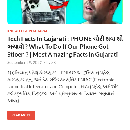
KNOWLEDGE IN GUJARATI
Tech Facts In Gujarati : PHONE ચોરી થવા થી
બચાવો ? What To Do If Our Phone Got
Stloen ? | Most Amazing Facts in Gujarati
September 29, 2022
-
by
SB
1) દુનિયાનું પહેલું કૉમ્પ્યુટર – ENIAC: આ દુનિયાનું પહેલું
કૉમ્પ્યુટર હતું, જેને ડેટા રજિસ્ટર યૂનિટ ENIAC (Electronic
Numerical Integrator and Computer)માટેનું પહેલુ અમેઝીંગ
ઇલેક્ટ્રૉનિક, ડિજીટલ, અને પ્રોગ્રામેબલ ડિવાઇસ ગણવામાં
આવતું …
READ MORE