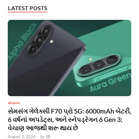
LATEST POSTS
મોબાઇલ
સેમસંગ ગેલેક્સી F70 પ્રો 5G: 6000mAh બેટરી,
6 વર્ષનાં અપડેટ્સ, અને સ્નેપડ્રેગન 6 Gen 3;
વેચાણ આજથી શરૂ થાય છે
August 3, 2026
-
by
SB