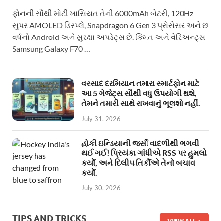
ફોનની સૌથી મોટી ખાસિયત તેની 6000mAh બેટરી, 120Hz
સુપર AMOLED ડિસ્પ્લે, Snapdragon 6 Gen 3 પ્રોસેસર અને છ
વર્ષનો Android અને સુરક્ષા અપડેટ્સ છે. કિંમત અને વેરિઅન્ટ્સ
Samsung Galaxy F70 …
વરસાદ દરમિયાન તમારા સ્માર્ટફોન માટે
આ 5 ગેજેટ્સ સૌથી વધુ ઉપયોગી થશે,
તેમને તમારી સાથે રાખવાનું ભૂલશો નહીં.
July 31, 2026
હોકી ઇન્ડિયાની જર્સી વાદળીથી ભગવી
થઈ ગઈ! પ્રિયંકા ગાંધીએ RSS પર હુમલો
કર્યો, અને દિલીપ તિર્કીએ તેનો બચાવ
કર્યો.
July 30, 2026
TIPS AND TRICKS
VIEW ALL