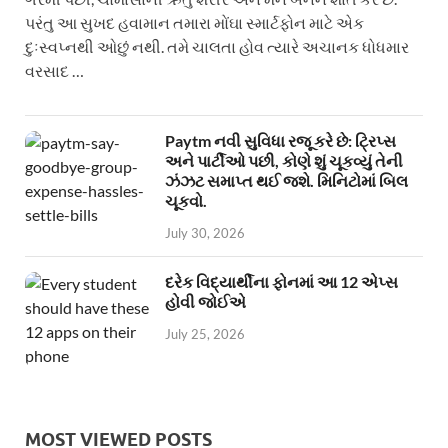
પરંતુ આ સુખદ હવામાન તમારા મોંઘા સ્માર્ટફોન માટે એક
દુઃસ્વપ્નથી ઓછું નથી. તમે ચાલતા હોવ ત્યારે અચાનક ધોધમાર
વરસાદ …
Paytm નવી સુવિધા રજૂ કરે છે: ટ્રિપ્સ
અને પાર્ટીઓ પછી, કોણે શું ચૂકવ્યું તેની
ઝંઝટ સમાપ્ત થઈ જશે. મિનિટોમાં બિલ
ચૂકવો.
July 30, 2026
દરેક વિદ્યાર્થીના ફોનમાં આ 12 એપ્સ
હોવી જોઈએ
July 25, 2026
MOST VIEWED POSTS