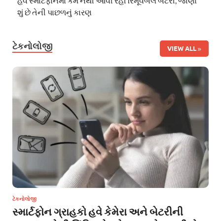
હવે સ્માર્ટફોનમાં કેમ નથી આવી રહી રિમૂવેબલ બેટરી, જાણો
શું છે તેની પાછળનું કારણ
ટેકનોલોજી
VIEW ALL
ટેકનોલોજી
સ્માર્ટફોન ગ્રાહકો હવે કેમેરા અને બેટરીની