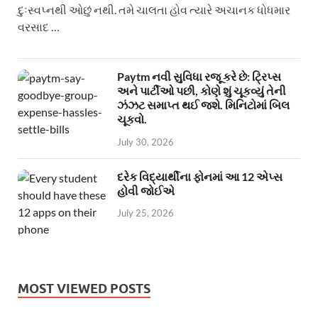
દુઃસ્વપ્નથી ઓછું નથી. તમે ચાલતા હોવ ત્યારે અચાનક ધોધમાર
વરસાદ …
Paytm નવી સુવિધા રજૂ કરે છે: ટ્રિપ્સ
અને પાર્ટીઓ પછી, કોણે શું ચૂકવ્યું તેની
ઝંઝટ સમાપ્ત થઈ જશે. મિનિટોમાં બિલ
ચૂકવો.
July 30, 2026
દરેક વિદ્યાર્થીના ફોનમાં આ 12 એપ્સ
હોવી જોઈએ
July 25, 2026
MOST VIEWED POSTS