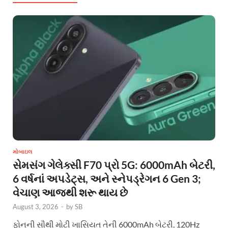
મોબાઇલ
સેમસંગ ગેલેક્સી F70 પ્રો 5G: 6000mAh બેટરી,
6 વર્ષનાં અપડેટ્સ, અને સ્નેપડ્રેગન 6 Gen 3;
વેચાણ આજથી શરૂ થાય છે
August 3, 2026
-
by
SB
ફોનની સૌથી મોટી ખાસિયત તેની 6000mAh બેટરી, 120Hz