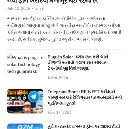
નવા ફોન ખરીદવા મજબૂર થઈ રહ્યા છે.
July 10, 2026
-
by
SB
ભારતમાં સ્માર્ટફોન: કોર્નિંગ ઇન્કોર્પોરેટેડ દ્વારા તાજેતરના
સર્વેક્ષણમાં જાણવા મળ્યું છે કે ભારતીય સ્માર્ટફોન વપરાશકર્તાઓ
કેમેરા અથવા બેટરી કરતાં ફોનની ટકાઉપણાને પ્રાથમિકતા આપી
રહ્યા છે. સર્વેક્ષણ મુજબ, તૂટેલા સ્ક્રીન ગ્લાસને કારણે …
Plug-in Solar: પ્લગ ઇન કરો અને
વીજળી બનાવો. પ્લગ-ઇન સોલાર
ટેકનોલોજી વિશે જાણો.
July 6, 2026
Telegram Block: RE-NEET પરીક્ષાને
કારણે સરકારે ટેલિગ્રામ પર અસ્થાયી રૂપે
પ્રતિબંધ મૂક્યો
June 17, 2026
હવે ઇન્ટરનેટ વગરના ફોન પર લાઇવ ટીવી