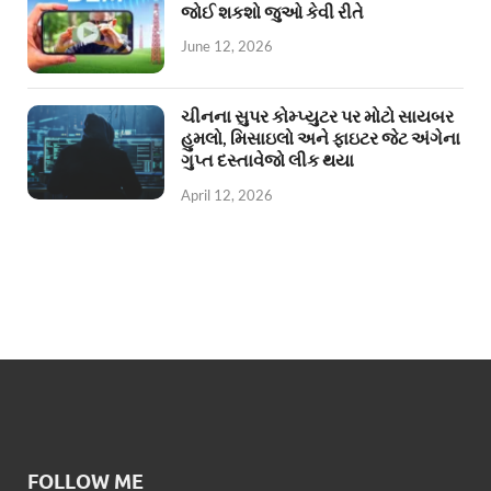
જોઈ શકશો જુઓ કેવી રીતે
June 12, 2026
ચીનના સુપર કોમ્પ્યુટર પર મોટો સાયબર
હુમલો, મિસાઇલો અને ફાઇટર જેટ અંગેના
ગુપ્ત દસ્તાવેજો લીક થયા
April 12, 2026
FOLLOW ME