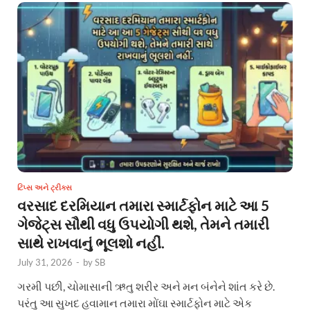
ટિપ્સ અને ટ્રીક્સ
વરસાદ દરમિયાન તમારા સ્માર્ટફોન માટે આ 5
ગેજેટ્સ સૌથી વધુ ઉપયોગી થશે, તેમને તમારી
સાથે રાખવાનું ભૂલશો નહીં.
July 31, 2026
-
by
SB
ગરમી પછી, ચોમાસાની ઋતુ શરીર અને મન બંનેને શાંત કરે છે.
પરંતુ આ સુખદ હવામાન તમારા મોંઘા સ્માર્ટફોન માટે એક