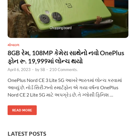
મોબાઇલ
8GB રેમ, 108MP કેમેરા સાથેનો નવો OnePlus
ફોન રૂ. 19,999માં લોન્ચ થયો
April 6, 2023
-
by
SB
-
210 Comments.
OnePlus Nord CE 3 Lite 5G આખરે ભારતમાં લોન્ચ કરવામાં
આવ્યું છે. નોર્ડ સિરીઝનો સ્માર્ટફોન એ ગયા વર્ષના OnePlus
Nord CE 2 Lite 5G માટે અપગ્રેડ છે. તે ગ્લોસી ફિનિશ …
READ MORE
LATEST POSTS