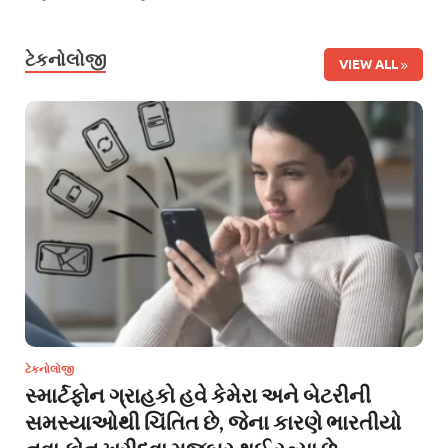
ટેકનોલોજી
VIEW ALL
ટેકનોલોજી
સ્માર્ટફોન ગ્રાહકો હવે કેમેરા અને બેટરીની
સમસ્યાઓથી ચિંતિત છે, જેના કારણે ભારતીયો