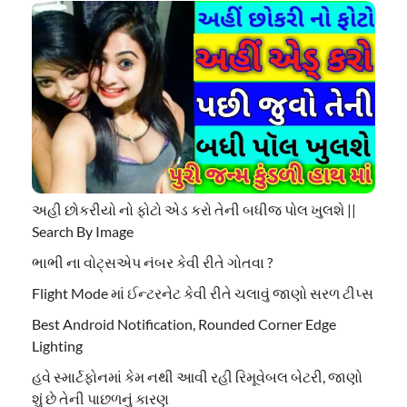
અહી છોકરીયો નો ફોટો એડ કરો તેની બધીજ પોલ ખુલશે ||
Search By Image
ભાભી ના વોટ્સએપ નંબર કેવી રીતે ગોતવા ?
Flight Mode માં ઈન્ટરનેટ કેવી રીતે ચલાવું જાણો સરળ ટીપ્સ
Best Android Notification, Rounded Corner Edge
Lighting
હવે સ્માર્ટફોનમાં કેમ નથી આવી રહી રિમૂવેબલ બેટરી, જાણો
શું છે તેની પાછળનું કારણ