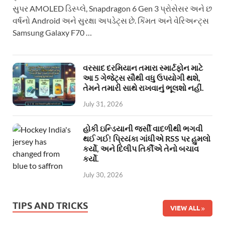
સુપર AMOLED ડિસ્પ્લે, Snapdragon 6 Gen 3 પ્રોસેસર અને છ
વર્ષનો Android અને સુરક્ષા અપડેટ્સ છે. કિંમત અને વેરિઅન્ટ્સ
Samsung Galaxy F70 …
વરસાદ દરમિયાન તમારા સ્માર્ટફોન માટે
આ 5 ગેજેટ્સ સૌથી વધુ ઉપયોગી થશે,
તેમને તમારી સાથે રાખવાનું ભૂલશો નહીં.
July 31, 2026
હોકી ઇન્ડિયાની જર્સી વાદળીથી ભગવી
થઈ ગઈ! પ્રિયંકા ગાંધીએ RSS પર હુમલો
કર્યો, અને દિલીપ તિર્કીએ તેનો બચાવ
કર્યો.
July 30, 2026
TIPS AND TRICKS
VIEW ALL