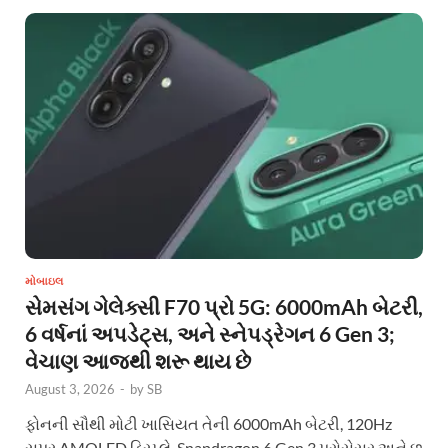
મોબાઇલ
સેમસંગ ગેલેક્સી F70 પ્રો 5G: 6000mAh બેટરી,
6 વર્ષનાં અપડેટ્સ, અને સ્નેપડ્રેગન 6 Gen 3;
વેચાણ આજથી શરૂ થાય છે
August 3, 2026
-
by
SB
ફોનની સૌથી મોટી ખાસિયત તેની 6000mAh બેટરી, 120Hz
સુપર AMOLED ડિસ્પ્લે, Snapdragon 6 Gen 3 પ્રોસેસર અને છ