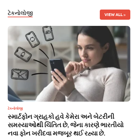
ટેકનોલોજી
VIEW ALL
ટેકનોલોજી
સ્માર્ટફોન ગ્રાહકો હવે કેમેરા અને બેટરીની
સમસ્યાઓથી ચિંતિત છે, જેના કારણે ભારતીયો
નવા ફોન ખરીદવા મજબૂર થઈ રહ્યા છે.