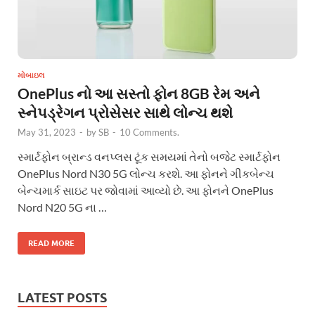
મોબાઇલ
OnePlus નો આ સસ્તો ફોન 8GB રેમ અને
સ્નેપડ્રેગન પ્રોસેસર સાથે લોન્ચ થશે
May 31, 2023
-
by
SB
-
10 Comments.
સ્માર્ટફોન બ્રાન્ડ વનપ્લસ ટૂંક સમયમાં તેનો બજેટ સ્માર્ટફોન
OnePlus Nord N30 5G લોન્ચ કરશે. આ ફોનને ગીકબેન્ચ
બેન્ચમાર્ક સાઇટ પર જોવામાં આવ્યો છે. આ ફોનને OnePlus
Nord N20 5G ના …
READ MORE
LATEST POSTS