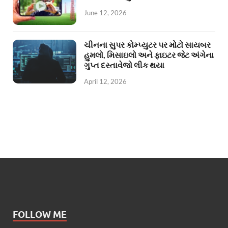
June 12, 2026
ચીનના સુપર કોમ્પ્યુટર પર મોટો સાયબર
હુમલો, મિસાઇલો અને ફાઇટર જેટ અંગેના
ગુપ્ત દસ્તાવેજો લીક થયા
April 12, 2026
FOLLOW ME