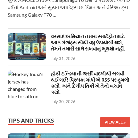
વર્ષનો Android અને સુરક્ષા અપડેટ્સ છે. કિંમત અને વેરિઅન્ટ્સ
Samsung Galaxy F70 …
વરસાદ દરમિયાન તમારા સ્માર્ટફોન માટે
આ 5 ગેજેટ્સ સૌથી વધુ ઉપયોગી થશે,
તેમને તમારી સાથે રાખવાનું ભૂલશો નહીં.
July 31, 2026
હોકી ઇન્ડિયાની જર્સી વાદળીથી ભગવી
થઈ ગઈ! પ્રિયંકા ગાંધીએ RSS પર હુમલો
કર્યો, અને દિલીપ તિર્કીએ તેનો બચાવ
કર્યો.
July 30, 2026
TIPS AND TRICKS
VIEW ALL