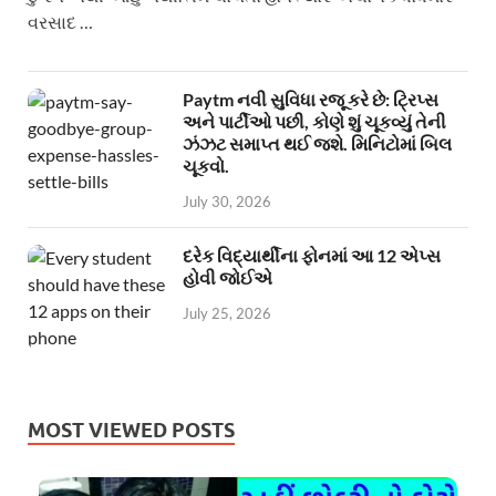
વરસાદ …
Paytm નવી સુવિધા રજૂ કરે છે: ટ્રિપ્સ
અને પાર્ટીઓ પછી, કોણે શું ચૂકવ્યું તેની
ઝંઝટ સમાપ્ત થઈ જશે. મિનિટોમાં બિલ
ચૂકવો.
July 30, 2026
દરેક વિદ્યાર્થીના ફોનમાં આ 12 એપ્સ
હોવી જોઈએ
July 25, 2026
MOST VIEWED POSTS