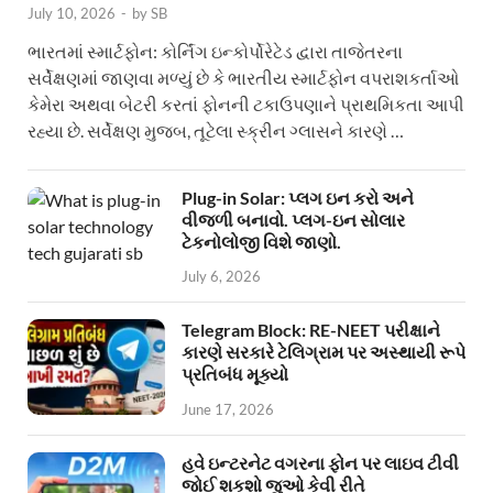
July 10, 2026
-
by
SB
ભારતમાં સ્માર્ટફોન: કોર્નિંગ ઇન્કોર્પોરેટેડ દ્વારા તાજેતરના
સર્વેક્ષણમાં જાણવા મળ્યું છે કે ભારતીય સ્માર્ટફોન વપરાશકર્તાઓ
કેમેરા અથવા બેટરી કરતાં ફોનની ટકાઉપણાને પ્રાથમિકતા આપી
રહ્યા છે. સર્વેક્ષણ મુજબ, તૂટેલા સ્ક્રીન ગ્લાસને કારણે …
Plug-in Solar: પ્લગ ઇન કરો અને
વીજળી બનાવો. પ્લગ-ઇન સોલાર
ટેકનોલોજી વિશે જાણો.
July 6, 2026
Telegram Block: RE-NEET પરીક્ષાને
કારણે સરકારે ટેલિગ્રામ પર અસ્થાયી રૂપે
પ્રતિબંધ મૂક્યો
June 17, 2026
હવે ઇન્ટરનેટ વગરના ફોન પર લાઇવ ટીવી
જોઈ શકશો જુઓ કેવી રીતે