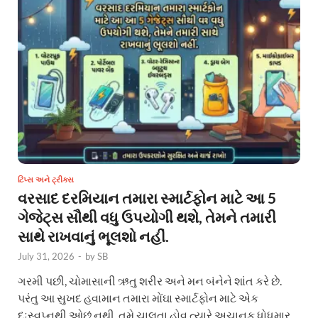
ટિપ્સ અને ટ્રીક્સ
વરસાદ દરમિયાન તમારા સ્માર્ટફોન માટે આ 5
ગેજેટ્સ સૌથી વધુ ઉપયોગી થશે, તેમને તમારી
સાથે રાખવાનું ભૂલશો નહીં.
July 31, 2026
-
by
SB
ગરમી પછી, ચોમાસાની ઋતુ શરીર અને મન બંનેને શાંત કરે છે.
પરંતુ આ સુખદ હવામાન તમારા મોંઘા સ્માર્ટફોન માટે એક
દુઃસ્વપ્નથી ઓછું નથી. તમે ચાલતા હોવ ત્યારે અચાનક ધોધમાર