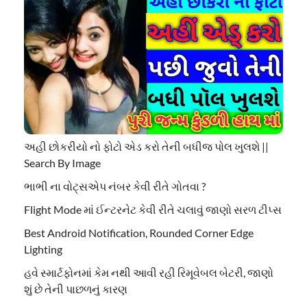
અહી છોકરીયો નો ફોટો એડ કરો તેની બધીજ પોલ ખુલશે ||
Search By Image
ભાભી ના વોટ્સએપ નંબર કેવી રીતે ગોતવા ?
Flight Mode માં ઈન્ટરનેટ કેવી રીતે ચલાવું જાણો સરળ ટીપ્સ
Best Android Notification, Rounded Corner Edge
Lighting
હવે સ્માર્ટફોનમાં કેમ નથી આવી રહી રિમૂવેબલ બેટરી, જાણો
શું છે તેની પાછળનું કારણ