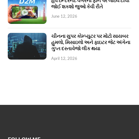
હવે ઇન્ટરનેટ વગરના ફોન પર લાઇવ ટીવી
જોઈ શકશો જુઓ કેવી રીતે
June 12, 2026
ચીનના સુપર કોમ્પ્યુટર પર મોટો સાયબર
હુમલો, મિસાઇલો અને ફાઇટર જેટ અંગેના
ગુપ્ત દસ્તાવેજો લીક થયા
April 12, 2026