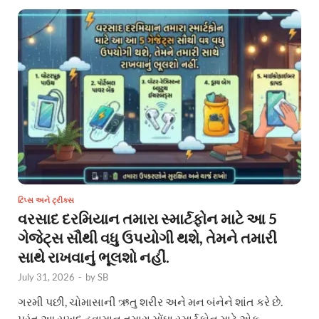
ટિપ્સ અને ટ્રીક્સ
વરસાદ દરમિયાન તમારા સ્માર્ટફોન માટે આ 5
ગેજેટ્સ સૌથી વધુ ઉપયોગી થશે, તેમને તમારી
સાથે રાખવાનું ભૂલશો નહીં.
July 31, 2026
-
by
SB
ગરમી પછી, ચોમાસાની ઋતુ શરીર અને મન બંનેને શાંત કરે છે.
પરંતુ આ સુખદ હવામાન તમારા મોંઘા સ્માર્ટફોન માટે એક