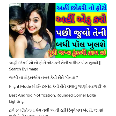
અહી છોકરીયો નો ફોટો એડ કરો તેની બધીજ પોલ ખુલશે ||
Search By Image
ભાભી ના વોટ્સએપ નંબર કેવી રીતે ગોતવા ?
Flight Mode માં ઈન્ટરનેટ કેવી રીતે ચલાવું જાણો સરળ ટીપ્સ
Best Android Notification, Rounded Corner Edge
Lighting
હવે સ્માર્ટફોનમાં કેમ નથી આવી રહી રિમૂવેબલ બેટરી, જાણો