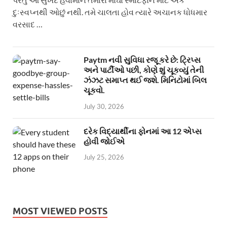
દુઃસ્વપ્નથી ઓછું નથી. તમે ચાલતા હોવ ત્યારે અચાનક ધોધમાર
વરસાદ …
Paytm નવી સુવિધા રજૂ કરે છે: ટ્રિપ્સ
અને પાર્ટીઓ પછી, કોણે શું ચૂકવ્યું તેની
ઝંઝટ સમાપ્ત થઈ જશે. મિનિટોમાં બિલ
ચૂકવો.
July 30, 2026
દરેક વિદ્યાર્થીના ફોનમાં આ 12 એપ્સ
હોવી જોઈએ
July 25, 2026
MOST VIEWED POSTS