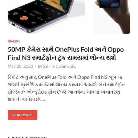
મોબાઇલ
50MP કેમેરા સાથે OnePlus Fold અને Oppo
Find N3 સ્માર્ટફોન ટૂંક સમયમાં લોન્ચ થશે
May 20, 2023
-
by
SB
-
6 Comments.
રિપોર્ટ અનુસાર, OnePlus Fold અને Oppo Find N3 ખૂબ જ
જલ્દી પ્રારંભિક માર્કેટમાં લોન્ચ કરવામાં આવશે. બંને સ્માર્ટફોન
ફોલ્ડેબલ એન્ડ્રોઇડ ફોન છે જે આ વર્ષના અંતમાં અનાવરણ
થવાની અપેક્ષા છે. …
READ MORE