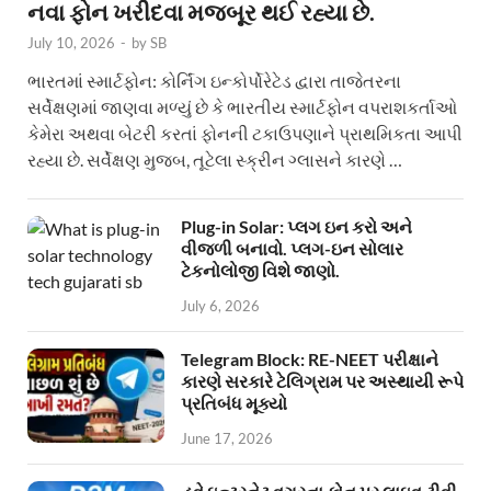
નવા ફોન ખરીદવા મજબૂર થઈ રહ્યા છે.
July 10, 2026
-
by
SB
ભારતમાં સ્માર્ટફોન: કોર્નિંગ ઇન્કોર્પોરેટેડ દ્વારા તાજેતરના
સર્વેક્ષણમાં જાણવા મળ્યું છે કે ભારતીય સ્માર્ટફોન વપરાશકર્તાઓ
કેમેરા અથવા બેટરી કરતાં ફોનની ટકાઉપણાને પ્રાથમિકતા આપી
રહ્યા છે. સર્વેક્ષણ મુજબ, તૂટેલા સ્ક્રીન ગ્લાસને કારણે …
Plug-in Solar: પ્લગ ઇન કરો અને
વીજળી બનાવો. પ્લગ-ઇન સોલાર
ટેકનોલોજી વિશે જાણો.
July 6, 2026
Telegram Block: RE-NEET પરીક્ષાને
કારણે સરકારે ટેલિગ્રામ પર અસ્થાયી રૂપે
પ્રતિબંધ મૂક્યો
June 17, 2026