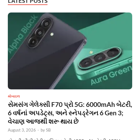
LATEST POSTS
મોબાઇલ
સેમસંગ ગેલેક્સી F70 પ્રો 5G: 6000mAh બેટરી,
6 વર્ષનાં અપડેટ્સ, અને સ્નેપડ્રેગન 6 Gen 3;
વેચાણ આજથી શરૂ થાય છે
August 3, 2026
-
by
SB