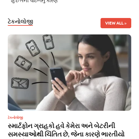
શું છે તેની પાછળનું કારણ
ટેકનોલોજી
VIEW ALL
ટેકનોલોજી
સ્માર્ટફોન ગ્રાહકો હવે કેમેરા અને બેટરીની
સમસ્યાઓથી ચિંતિત છે, જેના કારણે ભારતીયો