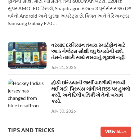
ફોનની સૌથી મોટી ખાસિયત તેની 6000mAh બેટરી, 120Hz
સુપર AMOLED ડિસ્પ્લે, Snapdragon 6 Gen 3 પ્રોસેસર અને છ
વર્ષનો Android અને સુરક્ષા અપડેટ્સ છે. કિંમત અને વેરિઅન્ટ્સ
Samsung Galaxy F70 …
વરસાદ દરમિયાન તમારા સ્માર્ટફોન માટે
આ 5 ગેજેટ્સ સૌથી વધુ ઉપયોગી થશે,
તેમને તમારી સાથે રાખવાનું ભૂલશો નહીં.
July 31, 2026
હોકી ઇન્ડિયાની જર્સી વાદળીથી ભગવી
થઈ ગઈ! પ્રિયંકા ગાંધીએ RSS પર હુમલો
કર્યો, અને દિલીપ તિર્કીએ તેનો બચાવ
કર્યો.
July 30, 2026
TIPS AND TRICKS
VIEW ALL