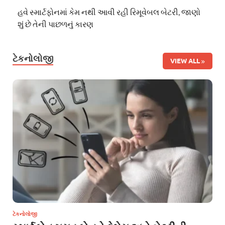
હવે સ્માર્ટફોનમાં કેમ નથી આવી રહી રિમૂવેબલ બેટરી, જાણો
શું છે તેની પાછળનું કારણ
ટેકનોલોજી
VIEW ALL
ટેકનોલોજી