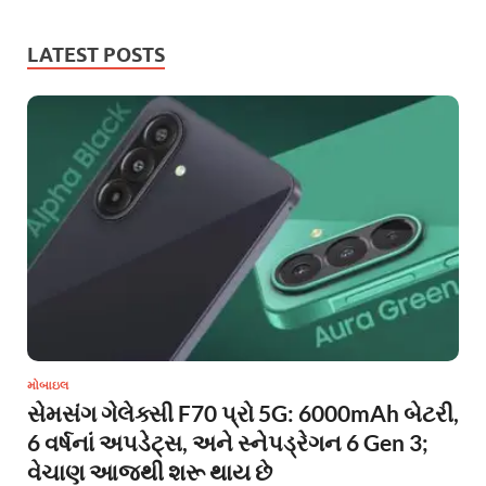
LATEST POSTS
મોબાઇલ
સેમસંગ ગેલેક્સી F70 પ્રો 5G: 6000mAh બેટરી,
6 વર્ષનાં અપડેટ્સ, અને સ્નેપડ્રેગન 6 Gen 3;
વેચાણ આજથી શરૂ થાય છે