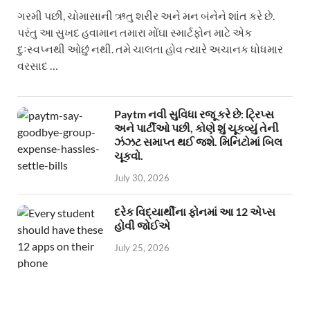
ગરમી પછી, ચોમાસાની ઋતુ શરીર અને મન બંનેને શાંત કરે છે.
પરંતુ આ સુખદ હવામાન તમારા મોંઘા સ્માર્ટફોન માટે એક
દુઃસ્વપ્નથી ઓછું નથી. તમે ચાલતા હોવ ત્યારે અચાનક ધોધમાર
વરસાદ …
Paytm નવી સુવિધા રજૂ કરે છે: ટ્રિપ્સ
અને પાર્ટીઓ પછી, કોણે શું ચૂકવ્યું તેની
ઝંઝટ સમાપ્ત થઈ જશે. મિનિટોમાં બિલ
ચૂકવો.
July 30, 2026
દરેક વિદ્યાર્થીના ફોનમાં આ 12 એપ્સ
હોવી જોઈએ
July 25, 2026