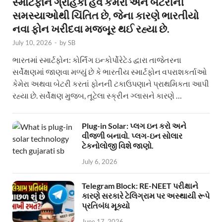
સ્માર્ટફોન ગ્રાહકો હવે કેમેરા અને બેટરીની
સમસ્યાઓથી ચિંતિત છે, જેના કારણે ભારતીયો
નવા ફોન ખરીદવા મજબૂર થઈ રહ્યા છે.
July 10, 2026
-
by
SB
ભારતમાં સ્માર્ટફોન: કોર્નિંગ ઇન્કોર્પોરેટેડ દ્વારા તાજેતરના
સર્વેક્ષણમાં જાણવા મળ્યું છે કે ભારતીય સ્માર્ટફોન વપરાશકર્તાઓ
કેમેરા અથવા બેટરી કરતાં ફોનની ટકાઉપણાને પ્રાથમિકતા આપી
રહ્યા છે. સર્વેક્ષણ મુજબ, તૂટેલા સ્ક્રીન ગ્લાસને કારણે …
Plug-in Solar: પ્લગ ઇન કરો અને
વીજળી બનાવો. પ્લગ-ઇન સોલાર
ટેકનોલોજી વિશે જાણો.
July 6, 2026
Telegram Block: RE-NEET પરીક્ષાને
કારણે સરકારે ટેલિગ્રામ પર અસ્થાયી રૂપે
પ્રતિબંધ મૂક્યો
June 17, 2026