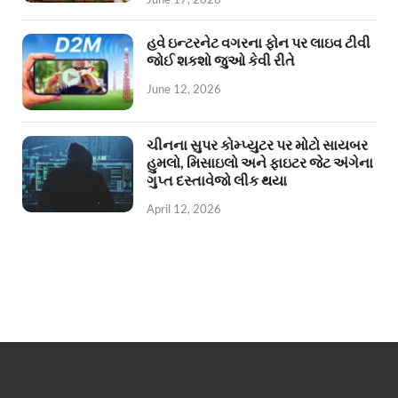
હવે ઇન્ટરનેટ વગરના ફોન પર લાઇવ ટીવી
જોઈ શકશો જુઓ કેવી રીતે
June 12, 2026
ચીનના સુપર કોમ્પ્યુટર પર મોટો સાયબર
હુમલો, મિસાઇલો અને ફાઇટર જેટ અંગેના
ગુપ્ત દસ્તાવેજો લીક થયા
April 12, 2026