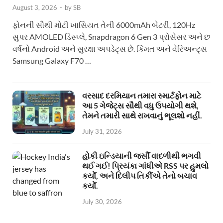
August 3, 2026
-
by
SB
ફોનની સૌથી મોટી ખાસિયત તેની 6000mAh બેટરી, 120Hz
સુપર AMOLED ડિસ્પ્લે, Snapdragon 6 Gen 3 પ્રોસેસર અને છ
વર્ષનો Android અને સુરક્ષા અપડેટ્સ છે. કિંમત અને વેરિઅન્ટ્સ
Samsung Galaxy F70 …
વરસાદ દરમિયાન તમારા સ્માર્ટફોન માટે
આ 5 ગેજેટ્સ સૌથી વધુ ઉપયોગી થશે,
તેમને તમારી સાથે રાખવાનું ભૂલશો નહીં.
July 31, 2026
હોકી ઇન્ડિયાની જર્સી વાદળીથી ભગવી
થઈ ગઈ! પ્રિયંકા ગાંધીએ RSS પર હુમલો
કર્યો, અને દિલીપ તિર્કીએ તેનો બચાવ
કર્યો.
July 30, 2026