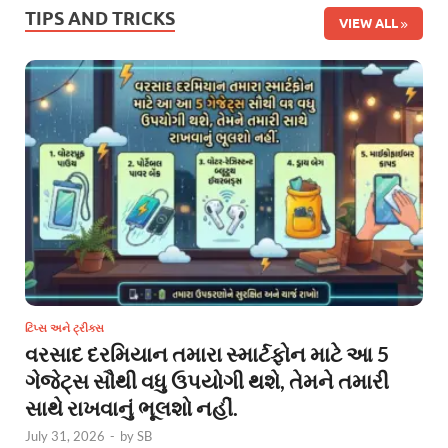
TIPS AND TRICKS
VIEW ALL
ટિપ્સ અને ટ્રીક્સ
વરસાદ દરમિયાન તમારા સ્માર્ટફોન માટે આ 5
ગેજેટ્સ સૌથી વધુ ઉપયોગી થશે, તેમને તમારી
સાથે રાખવાનું ભૂલશો નહીં.
July 31, 2026
-
by
SB