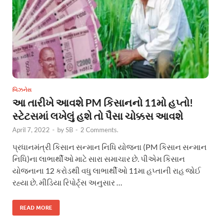
બિઝનેસ
આ તારીખે આવશે PM કિસાનનો 11મો હપ્તો!
સ્ટેટસમાં લખેલું હશે તો પૈસા ચોક્કસ આવશે
April 7, 2022
-
by
SB
-
2 Comments.
પ્રધાનમંત્રી કિસાન સન્માન નિધિ યોજના (PM કિસાન સન્માન
નિધિ)ના લાભાર્થીઓ માટે સારા સમાચાર છે. પીએમ કિસાન
યોજનાના 12 કરોડથી વધુ લાભાર્થીઓ 11મા હપ્તાની રાહ જોઈ
રહ્યા છે. મીડિયા રિપોર્ટ્સ અનુસાર …
READ MORE