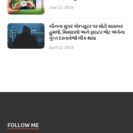
June 12, 2026
ચીનના સુપર કોમ્પ્યુટર પર મોટો સાયબર
હુમલો, મિસાઇલો અને ફાઇટર જેટ અંગેના
ગુપ્ત દસ્તાવેજો લીક થયા
April 12, 2026
FOLLOW ME