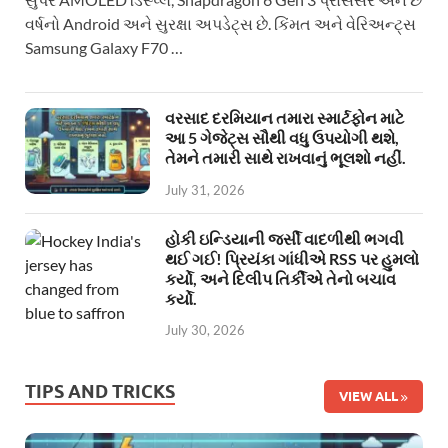
વર્ષનો Android અને સુરક્ષા અપડેટ્સ છે. કિંમત અને વેરિઅન્ટ્સ
Samsung Galaxy F70 …
વરસાદ દરમિયાન તમારા સ્માર્ટફોન માટે
આ 5 ગેજેટ્સ સૌથી વધુ ઉપયોગી થશે,
તેમને તમારી સાથે રાખવાનું ભૂલશો નહીં.
July 31, 2026
હોકી ઇન્ડિયાની જર્સી વાદળીથી ભગવી
થઈ ગઈ! પ્રિયંકા ગાંધીએ RSS પર હુમલો
કર્યો, અને દિલીપ તિર્કીએ તેનો બચાવ
કર્યો.
July 30, 2026
TIPS AND TRICKS
VIEW ALL