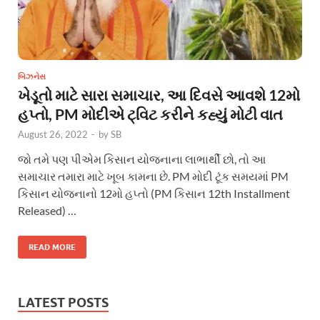
બિઝનેસ
ખેડૂતો માટે સારા સમાચાર, આ દિવસે આવશે 12મો
હપ્તો, PM મોદીએ ટ્વિટ કરીને કહ્યું મોટી વાત
August 26, 2022
-
by
SB
જો તમે પણ પીએમ કિસાન યોજનાના લાભાર્થી છો, તો આ
સમાચાર તમારા માટે ખૂબ કામના છે. PM મોદી ટૂંક સમયમાં PM
કિસાન યોજનાનો 12મો હપ્તો (PM કિસાન 12th Installment
Released) …
READ MORE
LATEST POSTS