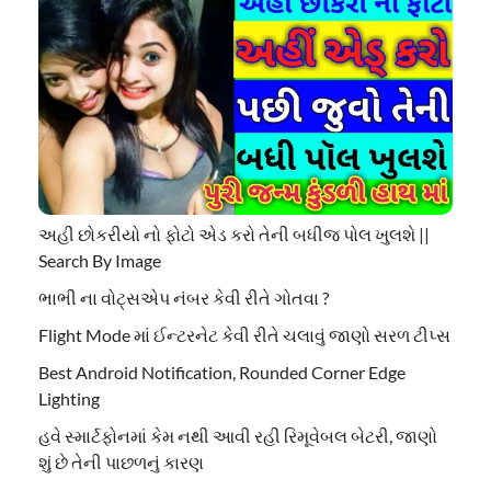
અહી છોકરીયો નો ફોટો એડ કરો તેની બધીજ પોલ ખુલશે ||
Search By Image
ભાભી ના વોટ્સએપ નંબર કેવી રીતે ગોતવા ?
Flight Mode માં ઈન્ટરનેટ કેવી રીતે ચલાવું જાણો સરળ ટીપ્સ
Best Android Notification, Rounded Corner Edge
Lighting
હવે સ્માર્ટફોનમાં કેમ નથી આવી રહી રિમૂવેબલ બેટરી, જાણો
શું છે તેની પાછળનું કારણ