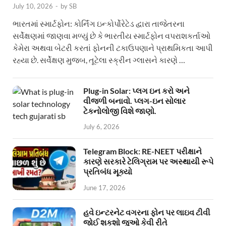
July 10, 2026
-
by
SB
ભારતમાં સ્માર્ટફોન: કોર્નિંગ ઇન્કોર્પોરેટેડ દ્વારા તાજેતરના
સર્વેક્ષણમાં જાણવા મળ્યું છે કે ભારતીય સ્માર્ટફોન વપરાશકર્તાઓ
કેમેરા અથવા બેટરી કરતાં ફોનની ટકાઉપણાને પ્રાથમિકતા આપી
રહ્યા છે. સર્વેક્ષણ મુજબ, તૂટેલા સ્ક્રીન ગ્લાસને કારણે …
Plug-in Solar: પ્લગ ઇન કરો અને
વીજળી બનાવો. પ્લગ-ઇન સોલાર
ટેકનોલોજી વિશે જાણો.
July 6, 2026
Telegram Block: RE-NEET પરીક્ષાને
કારણે સરકારે ટેલિગ્રામ પર અસ્થાયી રૂપે
પ્રતિબંધ મૂક્યો
June 17, 2026
હવે ઇન્ટરનેટ વગરના ફોન પર લાઇવ ટીવી
જોઈ શકશો જુઓ કેવી રીતે