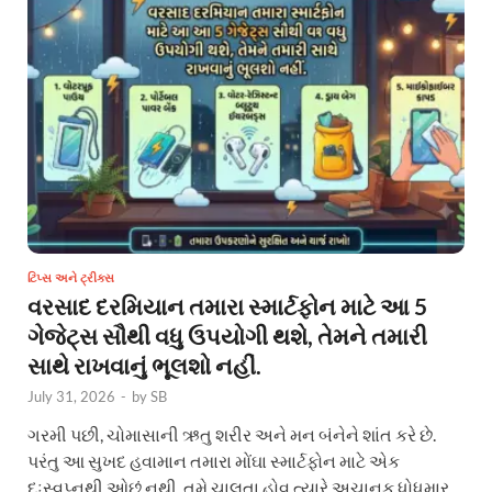
ટિપ્સ અને ટ્રીક્સ
વરસાદ દરમિયાન તમારા સ્માર્ટફોન માટે આ 5
ગેજેટ્સ સૌથી વધુ ઉપયોગી થશે, તેમને તમારી
સાથે રાખવાનું ભૂલશો નહીં.
July 31, 2026
-
by
SB
ગરમી પછી, ચોમાસાની ઋતુ શરીર અને મન બંનેને શાંત કરે છે.
પરંતુ આ સુખદ હવામાન તમારા મોંઘા સ્માર્ટફોન માટે એક
દુઃસ્વપ્નથી ઓછું નથી. તમે ચાલતા હોવ ત્યારે અચાનક ધોધમાર