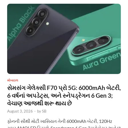
મોબાઇલ
સેમસંગ ગેલેક્સી F70 પ્રો 5G: 6000mAh બેટરી,
6 વર્ષનાં અપડેટ્સ, અને સ્નેપડ્રેગન 6 Gen 3;
વેચાણ આજથી શરૂ થાય છે
August 3, 2026
-
by
SB
ફોનની સૌથી મોટી ખાસિયત તેની 6000mAh બેટરી, 120Hz
સુપર AMOLED ડિસ્પ્લે, Snapdragon 6 Gen 3 પ્રોસેસર અને છ