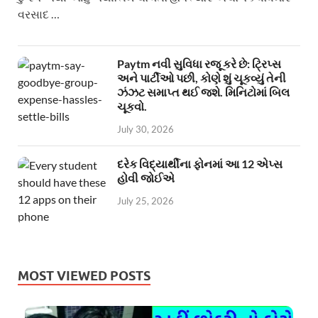
વરસાદ …
Paytm નવી સુવિધા રજૂ કરે છે: ટ્રિપ્સ
અને પાર્ટીઓ પછી, કોણે શું ચૂકવ્યું તેની
ઝંઝટ સમાપ્ત થઈ જશે. મિનિટોમાં બિલ
ચૂકવો.
July 30, 2026
દરેક વિદ્યાર્થીના ફોનમાં આ 12 એપ્સ
હોવી જોઈએ
July 25, 2026
MOST VIEWED POSTS