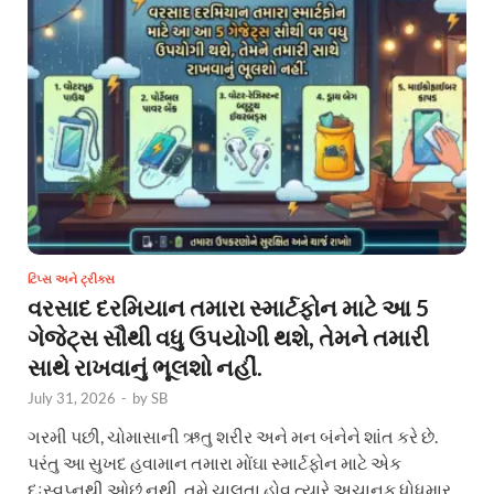
ટિપ્સ અને ટ્રીક્સ
વરસાદ દરમિયાન તમારા સ્માર્ટફોન માટે આ 5
ગેજેટ્સ સૌથી વધુ ઉપયોગી થશે, તેમને તમારી
સાથે રાખવાનું ભૂલશો નહીં.
July 31, 2026
-
by
SB
ગરમી પછી, ચોમાસાની ઋતુ શરીર અને મન બંનેને શાંત કરે છે.
પરંતુ આ સુખદ હવામાન તમારા મોંઘા સ્માર્ટફોન માટે એક
દુઃસ્વપ્નથી ઓછું નથી. તમે ચાલતા હોવ ત્યારે અચાનક ધોધમાર