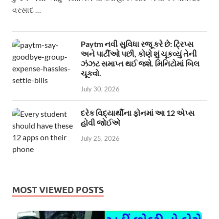
વરસાદ …
Paytm નવી સુવિધા રજૂ કરે છે: ટ્રિપ્સ
અને પાર્ટીઓ પછી, કોણે શું ચૂકવ્યું તેની
ઝંઝટ સમાપ્ત થઈ જશે. મિનિટોમાં બિલ
ચૂકવો.
July 30, 2026
દરેક વિદ્યાર્થીના ફોનમાં આ 12 એપ્સ
હોવી જોઈએ
July 25, 2026
MOST VIEWED POSTS