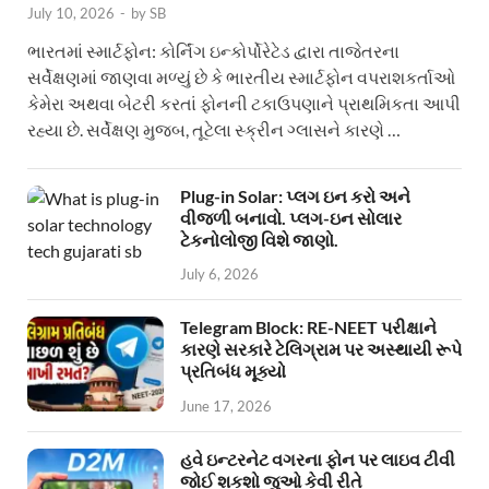
July 10, 2026
-
by
SB
ભારતમાં સ્માર્ટફોન: કોર્નિંગ ઇન્કોર્પોરેટેડ દ્વારા તાજેતરના
સર્વેક્ષણમાં જાણવા મળ્યું છે કે ભારતીય સ્માર્ટફોન વપરાશકર્તાઓ
કેમેરા અથવા બેટરી કરતાં ફોનની ટકાઉપણાને પ્રાથમિકતા આપી
રહ્યા છે. સર્વેક્ષણ મુજબ, તૂટેલા સ્ક્રીન ગ્લાસને કારણે …
Plug-in Solar: પ્લગ ઇન કરો અને
વીજળી બનાવો. પ્લગ-ઇન સોલાર
ટેકનોલોજી વિશે જાણો.
July 6, 2026
Telegram Block: RE-NEET પરીક્ષાને
કારણે સરકારે ટેલિગ્રામ પર અસ્થાયી રૂપે
પ્રતિબંધ મૂક્યો
June 17, 2026
હવે ઇન્ટરનેટ વગરના ફોન પર લાઇવ ટીવી
જોઈ શકશો જુઓ કેવી રીતે