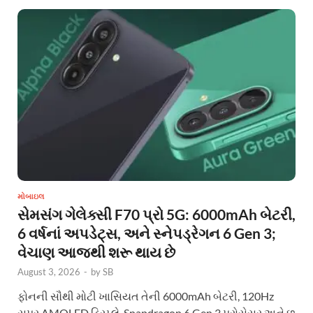
મોબાઇલ
સેમસંગ ગેલેક્સી F70 પ્રો 5G: 6000mAh બેટરી,
6 વર્ષનાં અપડેટ્સ, અને સ્નેપડ્રેગન 6 Gen 3;
વેચાણ આજથી શરૂ થાય છે
August 3, 2026
-
by
SB
ફોનની સૌથી મોટી ખાસિયત તેની 6000mAh બેટરી, 120Hz
સુપર AMOLED ડિસ્પ્લે, Snapdragon 6 Gen 3 પ્રોસેસર અને છ