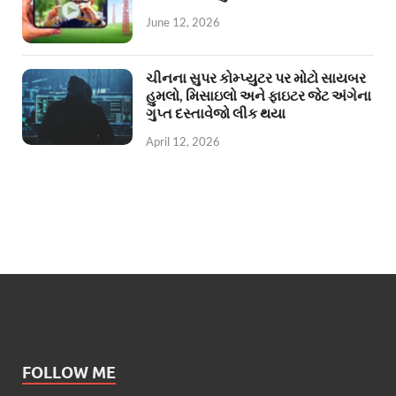
June 12, 2026
ચીનના સુપર કોમ્પ્યુટર પર મોટો સાયબર
હુમલો, મિસાઇલો અને ફાઇટર જેટ અંગેના
ગુપ્ત દસ્તાવેજો લીક થયા
April 12, 2026
FOLLOW ME