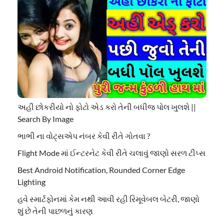
અહી છોકરીયો નો ફોટો એડ કરો તેની બધીજ પોલ ખુલશે ||
Search By Image
ભાભી ના વોટ્સએપ નંબર કેવી રીતે ગોતવા ?
Flight Mode માં ઈન્ટરનેટ કેવી રીતે ચલાવું જાણો સરળ ટીપ્સ
Best Android Notification, Rounded Corner Edge
Lighting
હવે સ્માર્ટફોનમાં કેમ નથી આવી રહી રિમૂવેબલ બેટરી, જાણો
શું છે તેની પાછળનું કારણ