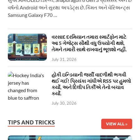
વર્ષનો Android અને સુરક્ષા અપડેટ્સ છે. કિંમત અને વેરિઅન્ટ્સ
Samsung Galaxy F70 …
વરસાદ દરમિયાન તમારા સ્માર્ટફોન માટે
આ 5 ગેજેટ્સ સૌથી વધુ ઉપયોગી થશે,
તેમને તમારી સાથે રાખવાનું ભૂલશો નહીં.
July 31, 2026
હોકી ઇન્ડિયાની જર્સી વાદળીથી ભગવી
થઈ ગઈ! પ્રિયંકા ગાંધીએ RSS પર હુમલો
કર્યો, અને દિલીપ તિર્કીએ તેનો બચાવ
કર્યો.
July 30, 2026
TIPS AND TRICKS
VIEW ALL