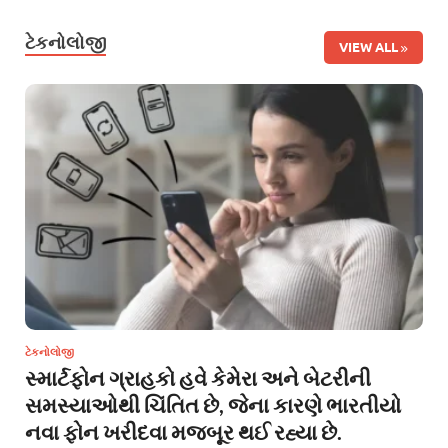
ટેકનોલોજી
VIEW ALL
ટેકનોલોજી
સ્માર્ટફોન ગ્રાહકો હવે કેમેરા અને બેટરીની
સમસ્યાઓથી ચિંતિત છે, જેના કારણે ભારતીયો
નવા ફોન ખરીદવા મજબૂર થઈ રહ્યા છે.