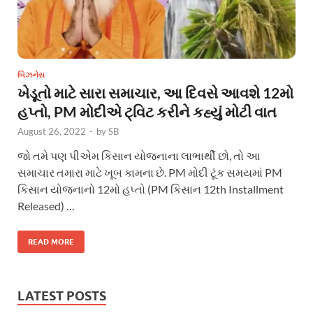
બિઝનેસ
ખેડૂતો માટે સારા સમાચાર, આ દિવસે આવશે 12મો
હપ્તો, PM મોદીએ ટ્વિટ કરીને કહ્યું મોટી વાત
August 26, 2022
-
by
SB
જો તમે પણ પીએમ કિસાન યોજનાના લાભાર્થી છો, તો આ
સમાચાર તમારા માટે ખૂબ કામના છે. PM મોદી ટૂંક સમયમાં PM
કિસાન યોજનાનો 12મો હપ્તો (PM કિસાન 12th Installment
Released) …
READ MORE
LATEST POSTS