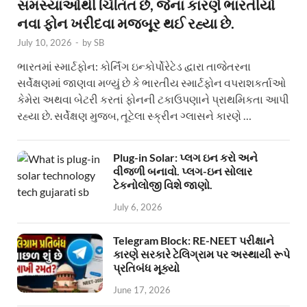
સમસ્યાઓથી ચિંતિત છે, જેના કારણે ભારતીયો
નવા ફોન ખરીદવા મજબૂર થઈ રહ્યા છે.
July 10, 2026
-
by
SB
ભારતમાં સ્માર્ટફોન: કોર્નિંગ ઇન્કોર્પોરેટેડ દ્વારા તાજેતરના
સર્વેક્ષણમાં જાણવા મળ્યું છે કે ભારતીય સ્માર્ટફોન વપરાશકર્તાઓ
કેમેરા અથવા બેટરી કરતાં ફોનની ટકાઉપણાને પ્રાથમિકતા આપી
રહ્યા છે. સર્વેક્ષણ મુજબ, તૂટેલા સ્ક્રીન ગ્લાસને કારણે …
Plug-in Solar: પ્લગ ઇન કરો અને
વીજળી બનાવો. પ્લગ-ઇન સોલાર
ટેકનોલોજી વિશે જાણો.
July 6, 2026
Telegram Block: RE-NEET પરીક્ષાને
કારણે સરકારે ટેલિગ્રામ પર અસ્થાયી રૂપે
પ્રતિબંધ મૂક્યો
June 17, 2026