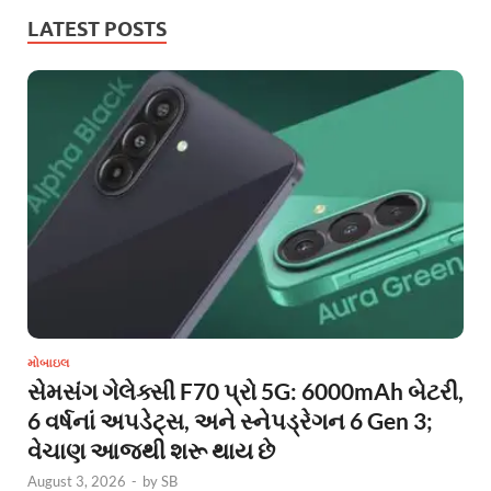
LATEST POSTS
મોબાઇલ
સેમસંગ ગેલેક્સી F70 પ્રો 5G: 6000mAh બેટરી,
6 વર્ષનાં અપડેટ્સ, અને સ્નેપડ્રેગન 6 Gen 3;
વેચાણ આજથી શરૂ થાય છે
August 3, 2026
-
by
SB