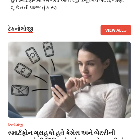
શું છે તેની પાછળનું કારણ
ટેકનોલોજી
VIEW ALL
ટેકનોલોજી
સ્માર્ટફોન ગ્રાહકો હવે કેમેરા અને બેટરીની