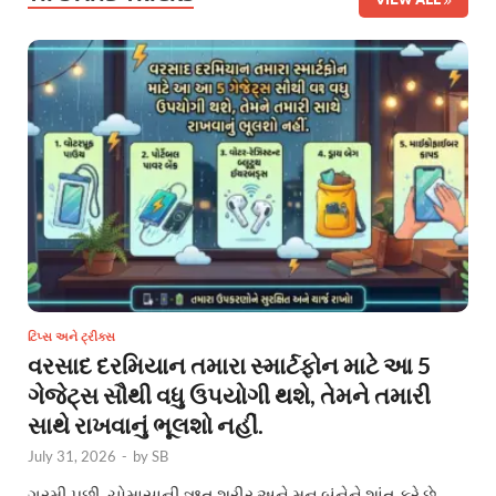
ટિપ્સ અને ટ્રીક્સ
વરસાદ દરમિયાન તમારા સ્માર્ટફોન માટે આ 5
ગેજેટ્સ સૌથી વધુ ઉપયોગી થશે, તેમને તમારી
સાથે રાખવાનું ભૂલશો નહીં.
July 31, 2026
-
by
SB
ગરમી પછી, ચોમાસાની ઋતુ શરીર અને મન બંનેને શાંત કરે છે.