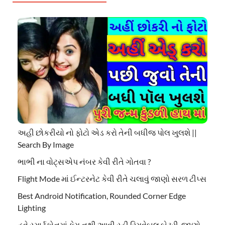
અહી છોકરીયો નો ફોટો એડ કરો તેની બધીજ પોલ ખુલશે ||
Search By Image
ભાભી ના વોટ્સએપ નંબર કેવી રીતે ગોતવા ?
Flight Mode માં ઈન્ટરનેટ કેવી રીતે ચલાવું જાણો સરળ ટીપ્સ
Best Android Notification, Rounded Corner Edge
Lighting
હવે સ્માર્ટફોનમાં કેમ નથી આવી રહી રિમૂવેબલ બેટરી, જાણો