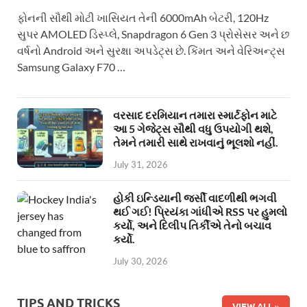
ફોનની સૌથી મોટી ખાસિયત તેની 6000mAh બેટરી, 120Hz
સુપર AMOLED ડિસ્પ્લે, Snapdragon 6 Gen 3 પ્રોસેસર અને છ
વર્ષનો Android અને સુરક્ષા અપડેટ્સ છે. કિંમત અને વેરિઅન્ટ્સ
Samsung Galaxy F70 …
વરસાદ દરમિયાન તમારા સ્માર્ટફોન માટે
આ 5 ગેજેટ્સ સૌથી વધુ ઉપયોગી થશે,
તેમને તમારી સાથે રાખવાનું ભૂલશો નહીં.
July 31, 2026
હોકી ઇન્ડિયાની જર્સી વાદળીથી ભગવી
થઈ ગઈ! પ્રિયંકા ગાંધીએ RSS પર હુમલો
કર્યો, અને દિલીપ તિર્કીએ તેનો બચાવ
કર્યો.
July 30, 2026
TIPS AND TRICKS
VIEW ALL