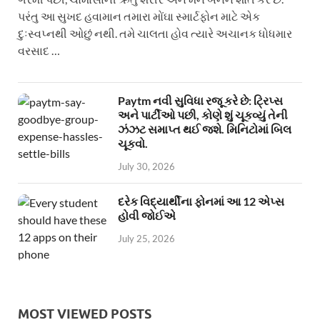
પરંતુ આ સુખદ હવામાન તમારા મોંઘા સ્માર્ટફોન માટે એક
દુઃસ્વપ્નથી ઓછું નથી. તમે ચાલતા હોવ ત્યારે અચાનક ધોધમાર
વરસાદ …
Paytm નવી સુવિધા રજૂ કરે છે: ટ્રિપ્સ
અને પાર્ટીઓ પછી, કોણે શું ચૂકવ્યું તેની
ઝંઝટ સમાપ્ત થઈ જશે. મિનિટોમાં બિલ
ચૂકવો.
July 30, 2026
દરેક વિદ્યાર્થીના ફોનમાં આ 12 એપ્સ
હોવી જોઈએ
July 25, 2026
MOST VIEWED POSTS