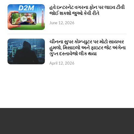
હવે ઇન્ટરનેટ વગરના ફોન પર લાઇવ ટીવી
જોઈ શકશો જુઓ કેવી રીતે
June 12, 2026
ચીનના સુપર કોમ્પ્યુટર પર મોટો સાયબર
હુમલો, મિસાઇલો અને ફાઇટર જેટ અંગેના
ગુપ્ત દસ્તાવેજો લીક થયા
April 12, 2026