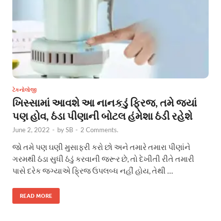
ટેકનોલોજી
ખિસ્સામાં આવશે આ નાનકડું ફ્રિજ, તમે જ્યાં
પણ હોવ, ઠંડા પીણાની બોટલ હંમેશા ઠંડી રહેશે
June 2, 2022
-
by
SB
-
2 Comments.
જો તમે પણ ઘણી મુસાફરી કરો છો અને તમારે તમારા પીણાંને
ગરમથી ઠંડા સુધી ઠંડું કરવાની જરૂર છે, તો દેખીતી રીતે તમારી
પાસે દરેક જગ્યાએ ફ્રિજ ઉપલબ્ધ નહીં હોય, તેથી …
READ MORE