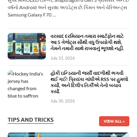
વર્ષનો Android અને સુરક્ષા અપડેટ્સ છે. કિંમત અને વેરિઅન્ટ્સ
Samsung Galaxy F70 …
વરસાદ દરમિયાન તમારા સ્માર્ટફોન માટે
આ 5 ગેજેટ્સ સૌથી વધુ ઉપયોગી થશે,
તેમને તમારી સાથે રાખવાનું ભૂલશો નહીં.
July 31, 2026
હોકી ઇન્ડિયાની જર્સી વાદળીથી ભગવી
થઈ ગઈ! પ્રિયંકા ગાંધીએ RSS પર હુમલો
કર્યો, અને દિલીપ તિર્કીએ તેનો બચાવ
કર્યો.
July 30, 2026
TIPS AND TRICKS
VIEW ALL