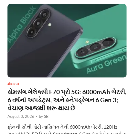
મોબાઇલ
સેમસંગ ગેલેક્સી F70 પ્રો 5G: 6000mAh બેટરી,
6 વર્ષનાં અપડેટ્સ, અને સ્નેપડ્રેગન 6 Gen 3;
વેચાણ આજથી શરૂ થાય છે
August 3, 2026
-
by
SB
ફોનની સૌથી મોટી ખાસિયત તેની 6000mAh બેટરી, 120Hz
સુપર AMOLED ડિસ્પ્લે, Snapdragon 6 Gen 3 પ્રોસેસર અને છ