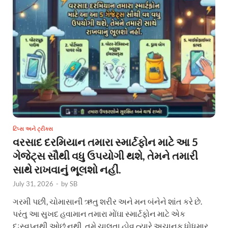
ટિપ્સ અને ટ્રીક્સ
વરસાદ દરમિયાન તમારા સ્માર્ટફોન માટે આ 5
ગેજેટ્સ સૌથી વધુ ઉપયોગી થશે, તેમને તમારી
સાથે રાખવાનું ભૂલશો નહીં.
July 31, 2026
-
by
SB
ગરમી પછી, ચોમાસાની ઋતુ શરીર અને મન બંનેને શાંત કરે છે.
પરંતુ આ સુખદ હવામાન તમારા મોંઘા સ્માર્ટફોન માટે એક
દુઃસ્વપ્નથી ઓછું નથી. તમે ચાલતા હોવ ત્યારે અચાનક ધોધમાર