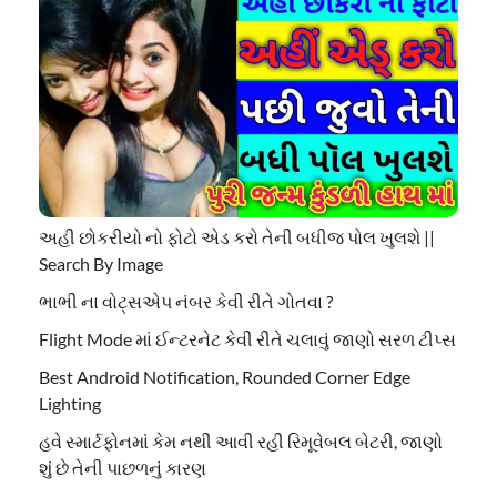
અહી છોકરીયો નો ફોટો એડ કરો તેની બધીજ પોલ ખુલશે ||
Search By Image
ભાભી ના વોટ્સએપ નંબર કેવી રીતે ગોતવા ?
Flight Mode માં ઈન્ટરનેટ કેવી રીતે ચલાવું જાણો સરળ ટીપ્સ
Best Android Notification, Rounded Corner Edge
Lighting
હવે સ્માર્ટફોનમાં કેમ નથી આવી રહી રિમૂવેબલ બેટરી, જાણો
શું છે તેની પાછળનું કારણ