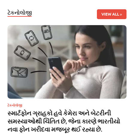
ટેકનોલોજી
VIEW ALL
ટેકનોલોજી
સ્માર્ટફોન ગ્રાહકો હવે કેમેરા અને બેટરીની
સમસ્યાઓથી ચિંતિત છે, જેના કારણે ભારતીયો
નવા ફોન ખરીદવા મજબૂર થઈ રહ્યા છે.