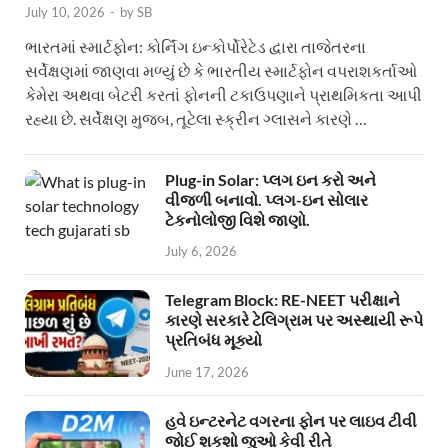
July 10, 2026
-
by
SB
ભારતમાં સ્માર્ટફોન: કોર્નિંગ ઇન્કોર્પોરેટેડ દ્વારા તાજેતરના
સર્વેક્ષણમાં જાણવા મળ્યું છે કે ભારતીય સ્માર્ટફોન વપરાશકર્તાઓ
કેમેરા અથવા બેટરી કરતાં ફોનની ટકાઉપણાને પ્રાથમિકતા આપી
રહ્યા છે. સર્વેક્ષણ મુજબ, તૂટેલા સ્ક્રીન ગ્લાસને કારણે …
Plug-in Solar: પ્લગ ઇન કરો અને
વીજળી બનાવો. પ્લગ-ઇન સોલાર
ટેકનોલોજી વિશે જાણો.
July 6, 2026
Telegram Block: RE-NEET પરીક્ષાને
કારણે સરકારે ટેલિગ્રામ પર અસ્થાયી રૂપે
પ્રતિબંધ મૂક્યો
June 17, 2026
હવે ઇન્ટરનેટ વગરના ફોન પર લાઇવ ટીવી
જોઈ શકશો જુઓ કેવી રીતે