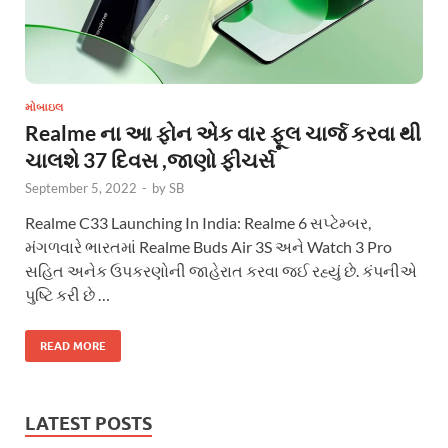
મોબાઇલ
Realme ના આ ફોન એક વાર ફૂલ ચાર્જ કરવા થી
ચાલશે 37 દિવસ ,જાણો ફીચર્સ
September 5, 2022
-
by
SB
Realme C33 Launching In India: Realme 6 સપ્ટેમ્બર,
મંગળવારે ભારતમાં Realme Buds Air 3S અને Watch 3 Pro
સહિત અનેક ઉપકરણોની જાહેરાત કરવા જઈ રહ્યું છે. કંપનીએ
પુષ્ટિ કરી છે …
READ MORE
LATEST POSTS