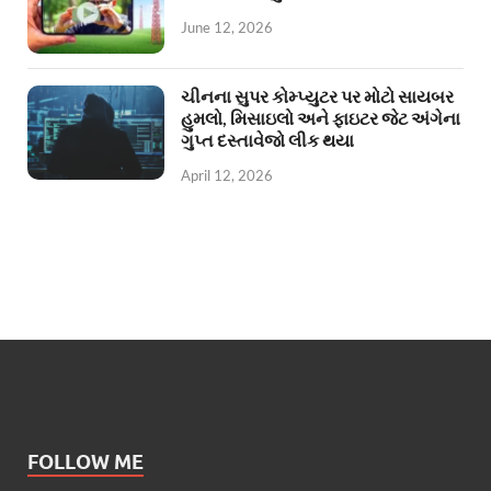
June 12, 2026
ચીનના સુપર કોમ્પ્યુટર પર મોટો સાયબર
હુમલો, મિસાઇલો અને ફાઇટર જેટ અંગેના
ગુપ્ત દસ્તાવેજો લીક થયા
April 12, 2026
FOLLOW ME