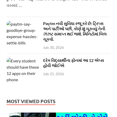
વરસાદ …
Paytm નવી સુવિધા રજૂ કરે છે: ટ્રિપ્સ
અને પાર્ટીઓ પછી, કોણે શું ચૂકવ્યું તેની
ઝંઝટ સમાપ્ત થઈ જશે. મિનિટોમાં બિલ
ચૂકવો.
July 30, 2026
દરેક વિદ્યાર્થીના ફોનમાં આ 12 એપ્સ
હોવી જોઈએ
July 25, 2026
MOST VIEWED POSTS