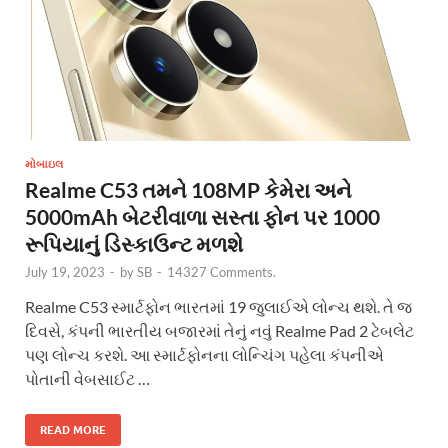
મોબાઇલ
Realme C53 તમને 108MP કેમેરા અને
5000mAh બેટરીવાળા સસ્તા ફોન પર 1000
રૂપિયાનું ડિસ્કાઉન્ટ મળશે
July 19, 2023
-
by
SB
-
14327 Comments.
Realme C53 સ્માર્ટફોન ભારતમાં 19 જુલાઈએ લોન્ચ થશે. તે જ
દિવસે, કંપની ભારતીય બજારમાં તેનું નવું Realme Pad 2 ટેબલેટ
પણ લોન્ચ કરશે. આ સ્માર્ટફોનના લોન્ચિંગ પહેલા કંપનીએ
પોતાની વેબસાઈટ …
READ MORE