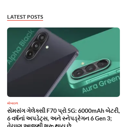
LATEST POSTS
મોબાઇલ
સેમસંગ ગેલેક્સી F70 પ્રો 5G: 6000mAh બેટરી,
6 વર્ષનાં અપડેટ્સ, અને સ્નેપડ્રેગન 6 Gen 3;
વેચાણ આજથી શરૂ થાય છે