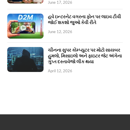
June 17, 2026
હવે ઇન્ટરનેટ વગરના ફોન પર લાઇવ ટીવી
જોઈ શકશો જુઓ કેવી રીતે
June 12, 2026
ચીનના સુપર કોમ્પ્યુટર પર મોટો સાયબર
હુમલો, મિસાઇલો અને ફાઇટર જેટ અંગેના
ગુપ્ત દસ્તાવેજો લીક થયા
April 12, 2026