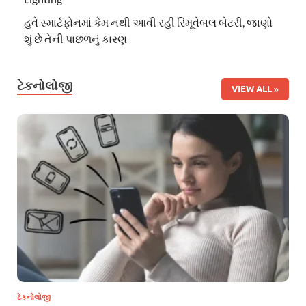
હવે સ્માર્ટફોનમાં કેમ નથી આવી રહી રિમૂવેબલ બેટરી, જાણો
શું છે તેની પાછળનું કારણ
ટેકનોલોજી
VIEW ALL
ટેકનોલોજી