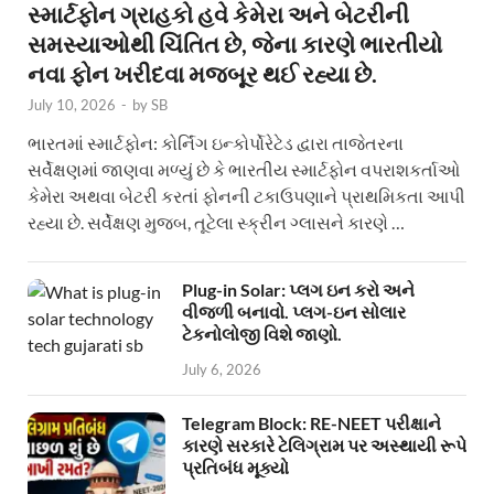
સ્માર્ટફોન ગ્રાહકો હવે કેમેરા અને બેટરીની
સમસ્યાઓથી ચિંતિત છે, જેના કારણે ભારતીયો
નવા ફોન ખરીદવા મજબૂર થઈ રહ્યા છે.
July 10, 2026
-
by
SB
ભારતમાં સ્માર્ટફોન: કોર્નિંગ ઇન્કોર્પોરેટેડ દ્વારા તાજેતરના
સર્વેક્ષણમાં જાણવા મળ્યું છે કે ભારતીય સ્માર્ટફોન વપરાશકર્તાઓ
કેમેરા અથવા બેટરી કરતાં ફોનની ટકાઉપણાને પ્રાથમિકતા આપી
રહ્યા છે. સર્વેક્ષણ મુજબ, તૂટેલા સ્ક્રીન ગ્લાસને કારણે …
Plug-in Solar: પ્લગ ઇન કરો અને
વીજળી બનાવો. પ્લગ-ઇન સોલાર
ટેકનોલોજી વિશે જાણો.
July 6, 2026
Telegram Block: RE-NEET પરીક્ષાને
કારણે સરકારે ટેલિગ્રામ પર અસ્થાયી રૂપે
પ્રતિબંધ મૂક્યો