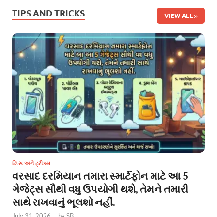
TIPS AND TRICKS
VIEW ALL
ટિપ્સ અને ટ્રીક્સ
વરસાદ દરમિયાન તમારા સ્માર્ટફોન માટે આ 5
ગેજેટ્સ સૌથી વધુ ઉપયોગી થશે, તેમને તમારી
સાથે રાખવાનું ભૂલશો નહીં.
July 31, 2026
-
by
SB