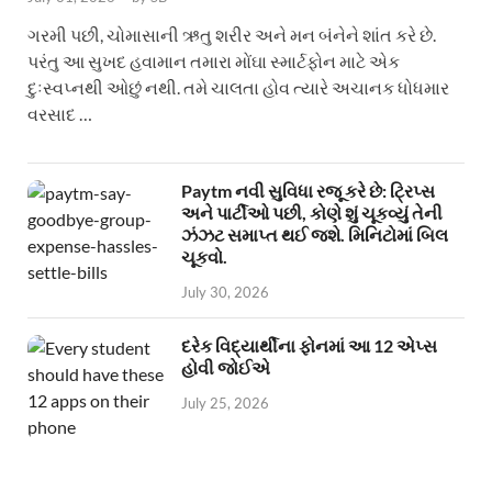
ગરમી પછી, ચોમાસાની ઋતુ શરીર અને મન બંનેને શાંત કરે છે.
પરંતુ આ સુખદ હવામાન તમારા મોંઘા સ્માર્ટફોન માટે એક
દુઃસ્વપ્નથી ઓછું નથી. તમે ચાલતા હોવ ત્યારે અચાનક ધોધમાર
વરસાદ …
Paytm નવી સુવિધા રજૂ કરે છે: ટ્રિપ્સ
અને પાર્ટીઓ પછી, કોણે શું ચૂકવ્યું તેની
ઝંઝટ સમાપ્ત થઈ જશે. મિનિટોમાં બિલ
ચૂકવો.
July 30, 2026
દરેક વિદ્યાર્થીના ફોનમાં આ 12 એપ્સ
હોવી જોઈએ
July 25, 2026