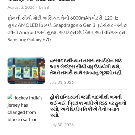
August 3, 2026
-
by
SB
ફોનની સૌથી મોટી ખાસિયત તેની 6000mAh બેટરી, 120Hz
સુપર AMOLED ડિસ્પ્લે, Snapdragon 6 Gen 3 પ્રોસેસર અને છ
વર્ષનો Android અને સુરક્ષા અપડેટ્સ છે. કિંમત અને વેરિઅન્ટ્સ
Samsung Galaxy F70 …
વરસાદ દરમિયાન તમારા સ્માર્ટફોન માટે
આ 5 ગેજેટ્સ સૌથી વધુ ઉપયોગી થશે,
તેમને તમારી સાથે રાખવાનું ભૂલશો નહીં.
July 31, 2026
હોકી ઇન્ડિયાની જર્સી વાદળીથી ભગવી
થઈ ગઈ! પ્રિયંકા ગાંધીએ RSS પર હુમલો
કર્યો, અને દિલીપ તિર્કીએ તેનો બચાવ
કર્યો.
July 30, 2026