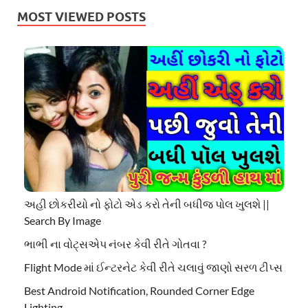
MOST VIEWED POSTS
અહી છોકરીયો નો ફોટો એડ કરો તેની બધીજ પોલ ખુલશે ||
Search By Image
ભાભી ના વોટ્સએપ નંબર કેવી રીતે ગોતવા ?
Flight Mode માં ઈન્ટરનેટ કેવી રીતે ચલાવું જાણો સરળ ટીપ્સ
Best Android Notification, Rounded Corner Edge
Lighting