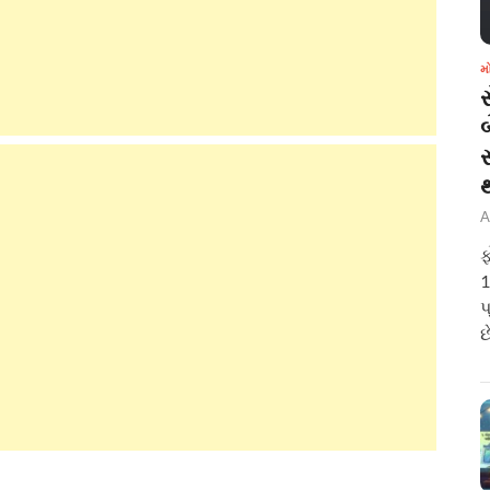
મ
બ
A
ફ
1
પ
છ