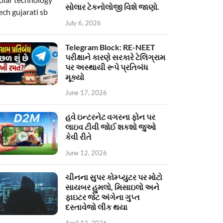
સોલાર ટેકનોલોજી વિશે જાણો.
July 6, 2026
Telegram Block: RE-NEET
પરીક્ષાને કારણે સરકારે ટેલિગ્રામ
પર અસ્થાયી રૂપે પ્રતિબંધ
મૂક્યો
June 17, 2026
હવે ઇન્ટરનેટ વગરના ફોન પર
લાઇવ ટીવી જોઈ શકશો જુઓ
કેવી રીતે
June 12, 2026
ચીનના સુપર કોમ્પ્યુટર પર મોટો
સાયબર હુમલો, મિસાઇલો અને
ફાઇટર જેટ અંગેના ગુપ્ત
દસ્તાવેજો લીક થયા
April 12, 2026