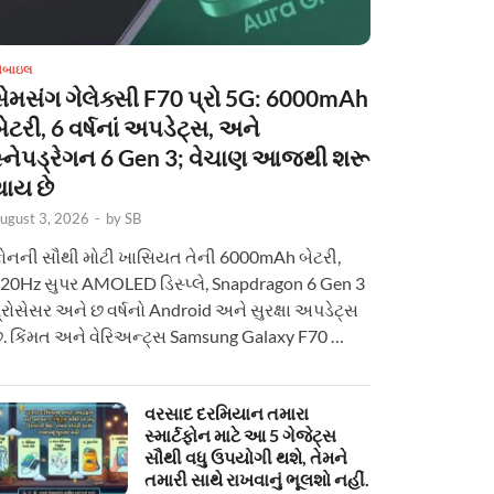
ોબાઇલ
સેમસંગ ગેલેક્સી F70 પ્રો 5G: 6000mAh
ેટરી, 6 વર્ષનાં અપડેટ્સ, અને
સ્નેપડ્રેગન 6 Gen 3; વેચાણ આજથી શરૂ
થાય છે
ugust 3, 2026
-
by
SB
ોનની સૌથી મોટી ખાસિયત તેની 6000mAh બેટરી,
20Hz સુપર AMOLED ડિસ્પ્લે, Snapdragon 6 Gen 3
્રોસેસર અને છ વર્ષનો Android અને સુરક્ષા અપડેટ્સ
ે. કિંમત અને વેરિઅન્ટ્સ Samsung Galaxy F70 …
વરસાદ દરમિયાન તમારા
સ્માર્ટફોન માટે આ 5 ગેજેટ્સ
સૌથી વધુ ઉપયોગી થશે, તેમને
તમારી સાથે રાખવાનું ભૂલશો નહીં.