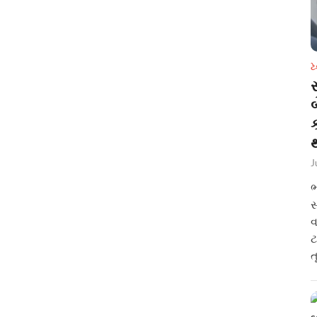
ટ
સ
થ
J
ભ
સ
વ
ટ
ત