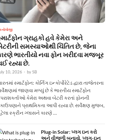
ેકનોલોજી
્માર્ટફોન ગ્રાહકો હવે કેમેરા અને
બેટરીની સમસ્યાઓથી ચિંતિત છે, જેના
કારણે ભારતીયો નવા ફોન ખરીદવા મજબૂર
ઈ રહ્યા છે.
uly 10, 2026
-
by
SB
ારતમાં સ્માર્ટફોન: કોર્નિંગ ઇન્કોર્પોરેટેડ દ્વારા તાજેતરના
ર્વેક્ષણમાં જાણવા મળ્યું છે કે ભારતીય સ્માર્ટફોન
પરાશકર્તાઓ કેમેરા અથવા બેટરી કરતાં ફોનની
કાઉપણાને પ્રાથમિકતા આપી રહ્યા છે. સર્વેક્ષણ મુજબ,
ૂટેલા સ્ક્રીન ગ્લાસને કારણે …
Plug-in Solar: પ્લગ ઇન કરો
અને વીજળી બનાવો. પ્લગ-ઇન