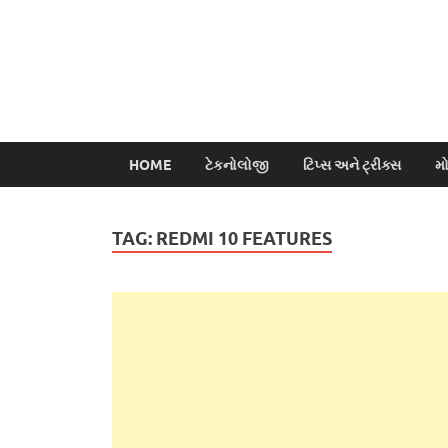
HOME
ટેકનોલોજી
ટિપ્સ અને ટ્રીક્સ
મ
TAG:
REDMI 10 FEATURES