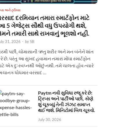
િપ્સ અને ટ્રીક્સ
વરસાદ દરમિયાન તમારા સ્માર્ટફોન માટે
આ 5 ગેજેટ્સ સૌથી વધુ ઉપયોગી થશે,
ેમને તમારી સાથે રાખવાનું ભૂલશો નહીં.
uly 31, 2026
-
by
SB
રમી પછી, ચોમાસાની ઋતુ શરીર અને મન બંનેને શાંત
રે છે. પરંતુ આ સુખદ હવામાન તમારા મોંઘા સ્માર્ટફોન
ાટે એક દુઃસ્વપ્નથી ઓછું નથી. તમે ચાલતા હોવ ત્યારે
ચાનક ધોધમાર વરસાદ …
Paytm નવી સુવિધા રજૂ કરે છે:
ટ્રિપ્સ અને પાર્ટીઓ પછી, કોણે
શું ચૂકવ્યું તેની ઝંઝટ સમાપ્ત
થઈ જશે. મિનિટોમાં બિલ ચૂકવો.
July 30, 2026