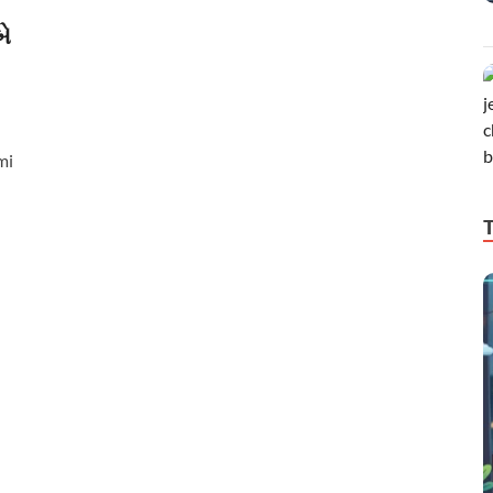
બે
mi