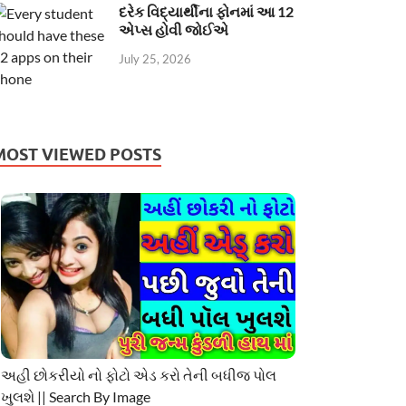
દરેક વિદ્યાર્થીના ફોનમાં આ 12
એપ્સ હોવી જોઈએ
July 25, 2026
MOST VIEWED POSTS
અહી છોકરીયો નો ફોટો એડ કરો તેની બધીજ પોલ
ખુલશે || Search By Image