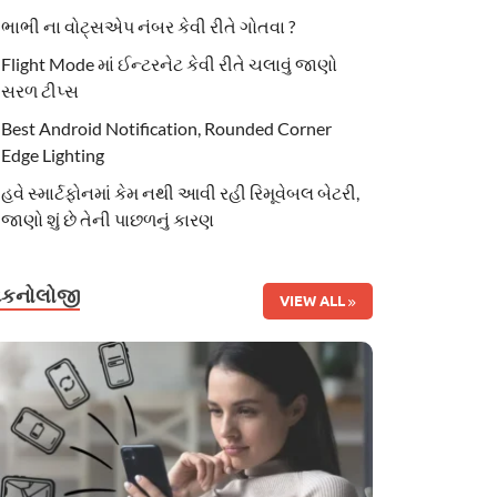
ભાભી ના વોટ્સએપ નંબર કેવી રીતે ગોતવા ?
Flight Mode માં ઈન્ટરનેટ કેવી રીતે ચલાવું જાણો
સરળ ટીપ્સ
Best Android Notification, Rounded Corner
Edge Lighting
હવે સ્માર્ટફોનમાં કેમ નથી આવી રહી રિમૂવેબલ બેટરી,
જાણો શું છે તેની પાછળનું કારણ
ટેકનોલોજી
VIEW ALL