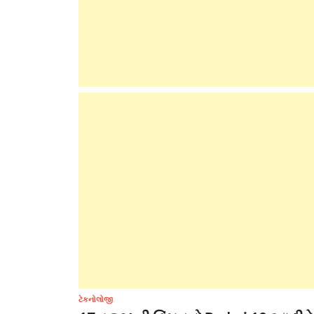
ટેકનોલોજી