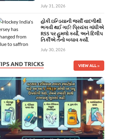
July 31, 2026
હોકી ઇન્ડિયાની જર્સી વાદળીથી
ભગવી થઈ ગઈ! પ્રિયંકા ગાંધીએ
RSS પર હુમલો કર્યો, અને દિલીપ
તિર્કીએ તેનો બચાવ કર્યો.
July 30, 2026
TIPS AND TRICKS
VIEW ALL