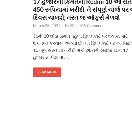
17 હજારની કિંમતનો Redmi 10 આ રીતે
450 રૂપિયામાં ખરીદો, તે સંપૂર્ણ ચાર્જ પર 
દિવસ ચાલશે; તરત જ ઑફર્સ મેળવો
March 25, 2022
-
by
SB
-
105 Comments.
રેડમી 10 થોડા સમય પહેલા ફ્લિપકાર્ટ પર વેચાણ માટે
ઉપલબ્ધ કરવામાં આવ્યો છે. તમે ફ્લિપકાર્ટ પર આ Red
10 ખૂબ સસ્તામાં ખરીદી શકો છો. તમે Redmi 10ને 17
હજાર રૂપિયાના …
READ MORE