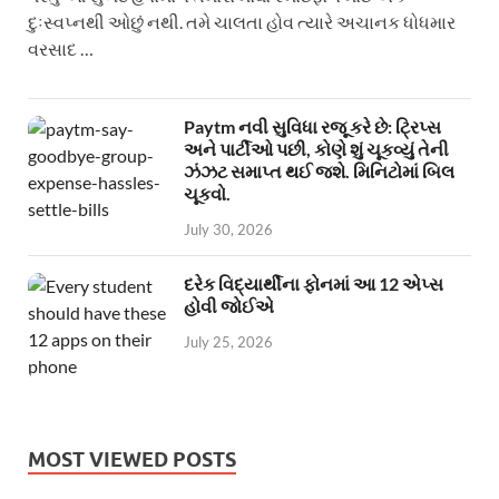
દુઃસ્વપ્નથી ઓછું નથી. તમે ચાલતા હોવ ત્યારે અચાનક ધોધમાર
વરસાદ …
Paytm નવી સુવિધા રજૂ કરે છે: ટ્રિપ્સ
અને પાર્ટીઓ પછી, કોણે શું ચૂકવ્યું તેની
ઝંઝટ સમાપ્ત થઈ જશે. મિનિટોમાં બિલ
ચૂકવો.
July 30, 2026
દરેક વિદ્યાર્થીના ફોનમાં આ 12 એપ્સ
હોવી જોઈએ
July 25, 2026
MOST VIEWED POSTS