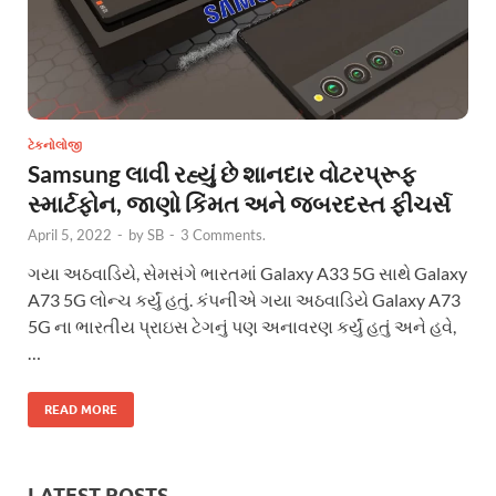
ટેકનોલોજી
Samsung લાવી રહ્યું છે શાનદાર વોટરપ્રૂફ
સ્માર્ટફોન, જાણો કિંમત અને જબરદસ્ત ફીચર્સ
April 5, 2022
-
by
SB
-
3 Comments.
ગયા અઠવાડિયે, સેમસંગે ભારતમાં Galaxy A33 5G સાથે Galaxy
A73 5G લોન્ચ કર્યું હતું. કંપનીએ ગયા અઠવાડિયે Galaxy A73
5G ના ભારતીય પ્રાઇસ ટેગનું પણ અનાવરણ કર્યું હતું અને હવે,
…
READ MORE
LATEST POSTS