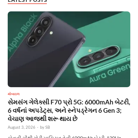
મોબાઇલ
સેમસંગ ગેલેક્સી F70 પ્રો 5G: 6000mAh બેટરી,
6 વર્ષનાં અપડેટ્સ, અને સ્નેપડ્રેગન 6 Gen 3;
વેચાણ આજથી શરૂ થાય છે
August 3, 2026
-
by
SB
ફોનની સૌથી મોટી ખાસિયત તેની 6000mAh બેટરી, 120Hz