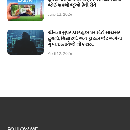
જોઈ શકશો જુઓ કેવી રીતે
June 12, 2026
ચીનના સુપર કોમ્પ્યુટર પર મોટો સાયબર
હુમલો, મિસાઇલો અને ફાઇટર જેટ અંગેના
ગુપ્ત દસ્તાવેજો લીક થયા
April 12, 2026
FOLLOW ME