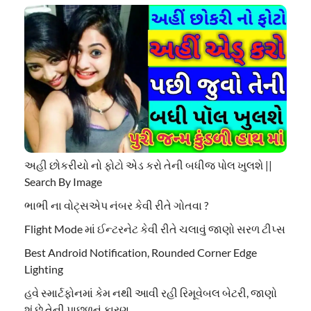
અહી છોકરીયો નો ફોટો એડ કરો તેની બધીજ પોલ ખુલશે ||
Search By Image
ભાભી ના વોટ્સએપ નંબર કેવી રીતે ગોતવા ?
Flight Mode માં ઈન્ટરનેટ કેવી રીતે ચલાવું જાણો સરળ ટીપ્સ
Best Android Notification, Rounded Corner Edge
Lighting
હવે સ્માર્ટફોનમાં કેમ નથી આવી રહી રિમૂવેબલ બેટરી, જાણો
શું છે તેની પાછળનું કારણ