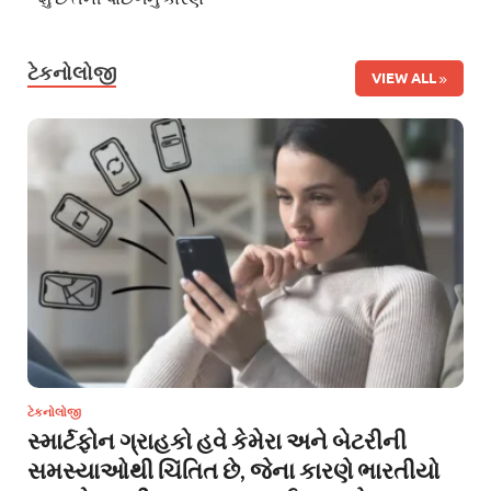
ટેકનોલોજી
VIEW ALL
ટેકનોલોજી
સ્માર્ટફોન ગ્રાહકો હવે કેમેરા અને બેટરીની
સમસ્યાઓથી ચિંતિત છે, જેના કારણે ભારતીયો