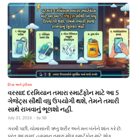
ટિપ્સ અને ટ્રીક્સ
વરસાદ દરમિયાન તમારા સ્માર્ટફોન માટે આ 5
ગેજેટ્સ સૌથી વધુ ઉપયોગી થશે, તેમને તમારી
સાથે રાખવાનું ભૂલશો નહીં.
July 31, 2026
-
by
SB
ગરમી પછી, ચોમાસાની ઋતુ શરીર અને મન બંનેને શાંત કરે છે.
પરંતુ આ સુખદ હવામાન તમારા મોંઘા સ્માર્ટફોન માટે એક