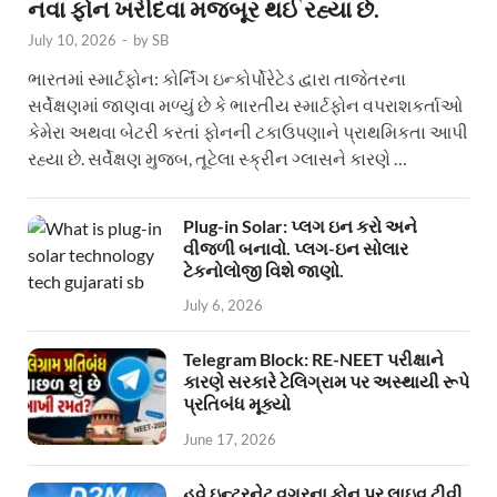
નવા ફોન ખરીદવા મજબૂર થઈ રહ્યા છે.
July 10, 2026
-
by
SB
ભારતમાં સ્માર્ટફોન: કોર્નિંગ ઇન્કોર્પોરેટેડ દ્વારા તાજેતરના
સર્વેક્ષણમાં જાણવા મળ્યું છે કે ભારતીય સ્માર્ટફોન વપરાશકર્તાઓ
કેમેરા અથવા બેટરી કરતાં ફોનની ટકાઉપણાને પ્રાથમિકતા આપી
રહ્યા છે. સર્વેક્ષણ મુજબ, તૂટેલા સ્ક્રીન ગ્લાસને કારણે …
Plug-in Solar: પ્લગ ઇન કરો અને
વીજળી બનાવો. પ્લગ-ઇન સોલાર
ટેકનોલોજી વિશે જાણો.
July 6, 2026
Telegram Block: RE-NEET પરીક્ષાને
કારણે સરકારે ટેલિગ્રામ પર અસ્થાયી રૂપે
પ્રતિબંધ મૂક્યો
June 17, 2026
હવે ઇન્ટરનેટ વગરના ફોન પર લાઇવ ટીવી