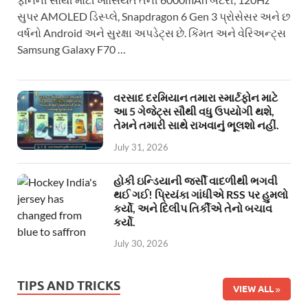
સુપર AMOLED ડિસ્પ્લે, Snapdragon 6 Gen 3 પ્રોસેસર અને છ
વર્ષનો Android અને સુરક્ષા અપડેટ્સ છે. કિંમત અને વેરિઅન્ટ્સ
Samsung Galaxy F70 …
વરસાદ દરમિયાન તમારા સ્માર્ટફોન માટે
આ 5 ગેજેટ્સ સૌથી વધુ ઉપયોગી થશે,
તેમને તમારી સાથે રાખવાનું ભૂલશો નહીં.
July 31, 2026
હોકી ઇન્ડિયાની જર્સી વાદળીથી ભગવી
થઈ ગઈ! પ્રિયંકા ગાંધીએ RSS પર હુમલો
કર્યો, અને દિલીપ તિર્કીએ તેનો બચાવ
કર્યો.
July 30, 2026
TIPS AND TRICKS
VIEW ALL