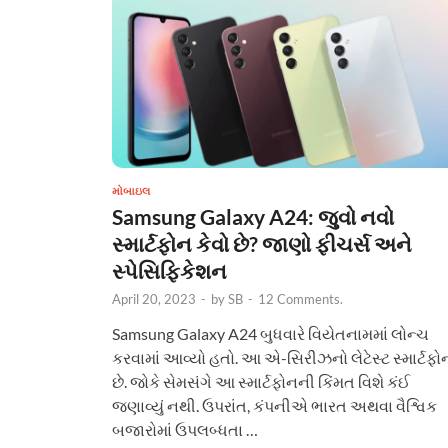
મોબાઇલ
Samsung Galaxy A24: જુવો નવો
સ્માર્ટફોન કેવો છે? જાણો ફીચર્સ અને
સ્પેસિફિકેશન
April 20, 2023
-
by
SB
-
12 Comments.
Samsung Galaxy A24 બુધવારે વિયેતનામમાં લોન્ચ
કરવામાં આવ્યો હતો. આ એ-સિરીઝનો લેટેસ્ટ સ્માર્ટફો
છે. જોકે સેમસંગે આ સ્માર્ટફોનની કિંમત વિશે કંઈ
જણાવ્યું નથી. ઉપરાંત, કંપનીએ ભારત અથવા વૈશ્વિક
બજારોમાં ઉપલબ્ધતા …