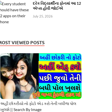
દરેક વિદ્યાર્થીના ફોનમાં આ 12
એપ્સ હોવી જોઈએ
July 25, 2026
MOST VIEWED POSTS
અહી છોકરીયો નો ફોટો એડ કરો તેની બધીજ પોલ
ખુલશે || Search By Image