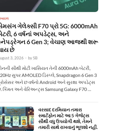
ોબાઇલ
સેમસંગ ગેલેક્સી F70 પ્રો 5G: 6000mAh
ેટરી, 6 વર્ષનાં અપડેટ્સ, અને
સ્નેપડ્રેગન 6 Gen 3; વેચાણ આજથી શરૂ
થાય છે
ugust 3, 2026
-
by
SB
ોનની સૌથી મોટી ખાસિયત તેની 6000mAh બેટરી,
20Hz સુપર AMOLED ડિસ્પ્લે, Snapdragon 6 Gen 3
્રોસેસર અને છ વર્ષનો Android અને સુરક્ષા અપડેટ્સ
ે. કિંમત અને વેરિઅન્ટ્સ Samsung Galaxy F70 …
વરસાદ દરમિયાન તમારા
સ્માર્ટફોન માટે આ 5 ગેજેટ્સ
સૌથી વધુ ઉપયોગી થશે, તેમને
તમારી સાથે રાખવાનું ભૂલશો નહીં.