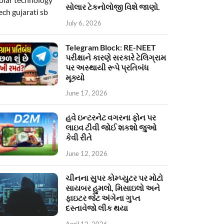
સોલાર ટેકનોલોજી વિશે જાણો.
July 6, 2026
Telegram Block: RE-NEET
પરીક્ષાને કારણે સરકારે ટેલિગ્રામ
પર અસ્થાયી રૂપે પ્રતિબંધ
મૂક્યો
June 17, 2026
હવે ઇન્ટરનેટ વગરના ફોન પર
લાઇવ ટીવી જોઈ શકશો જુઓ
કેવી રીતે
June 12, 2026
ચીનના સુપર કોમ્પ્યુટર પર મોટો
સાયબર હુમલો, મિસાઇલો અને
ફાઇટર જેટ અંગેના ગુપ્ત
દસ્તાવેજો લીક થયા
April 12, 2026