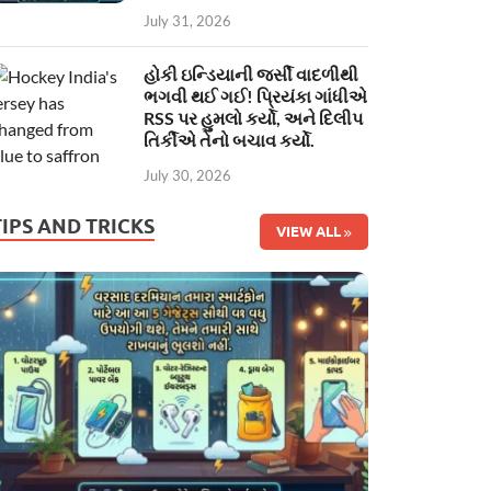
July 31, 2026
હોકી ઇન્ડિયાની જર્સી વાદળીથી
ભગવી થઈ ગઈ! પ્રિયંકા ગાંધીએ
RSS પર હુમલો કર્યો, અને દિલીપ
તિર્કીએ તેનો બચાવ કર્યો.
July 30, 2026
TIPS AND TRICKS
VIEW ALL