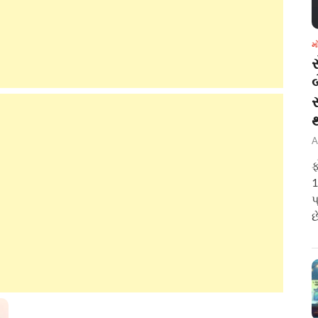
મ
બ
A
ફ
1
પ
છ