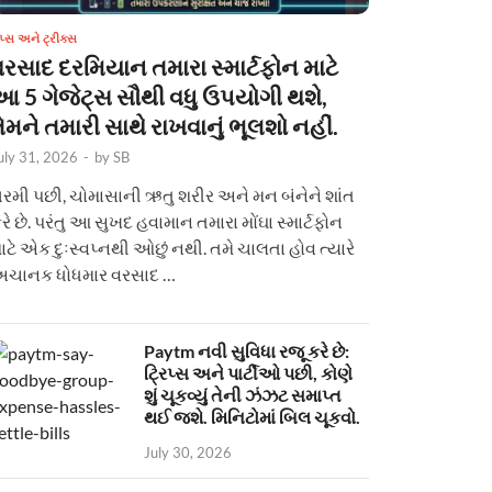
િપ્સ અને ટ્રીક્સ
વરસાદ દરમિયાન તમારા સ્માર્ટફોન માટે
આ 5 ગેજેટ્સ સૌથી વધુ ઉપયોગી થશે,
ેમને તમારી સાથે રાખવાનું ભૂલશો નહીં.
uly 31, 2026
-
by
SB
રમી પછી, ચોમાસાની ઋતુ શરીર અને મન બંનેને શાંત
રે છે. પરંતુ આ સુખદ હવામાન તમારા મોંઘા સ્માર્ટફોન
ાટે એક દુઃસ્વપ્નથી ઓછું નથી. તમે ચાલતા હોવ ત્યારે
ચાનક ધોધમાર વરસાદ …
Paytm નવી સુવિધા રજૂ કરે છે:
ટ્રિપ્સ અને પાર્ટીઓ પછી, કોણે
શું ચૂકવ્યું તેની ઝંઝટ સમાપ્ત
થઈ જશે. મિનિટોમાં બિલ ચૂકવો.
July 30, 2026