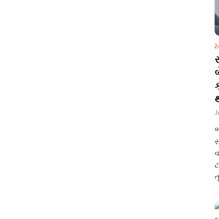
ટ
સ
થ
J
ભ
સ
વ
ટ
ત