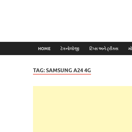
HOME
ટેકનોલોજી
ટિપ્સ અને ટ્રીક્સ
મ
TAG:
SAMSUNG A24 4G