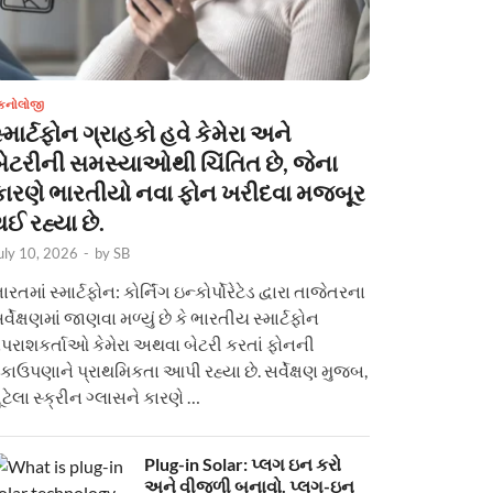
ેકનોલોજી
્માર્ટફોન ગ્રાહકો હવે કેમેરા અને
બેટરીની સમસ્યાઓથી ચિંતિત છે, જેના
કારણે ભારતીયો નવા ફોન ખરીદવા મજબૂર
ઈ રહ્યા છે.
uly 10, 2026
-
by
SB
ારતમાં સ્માર્ટફોન: કોર્નિંગ ઇન્કોર્પોરેટેડ દ્વારા તાજેતરના
ર્વેક્ષણમાં જાણવા મળ્યું છે કે ભારતીય સ્માર્ટફોન
પરાશકર્તાઓ કેમેરા અથવા બેટરી કરતાં ફોનની
કાઉપણાને પ્રાથમિકતા આપી રહ્યા છે. સર્વેક્ષણ મુજબ,
ૂટેલા સ્ક્રીન ગ્લાસને કારણે …
Plug-in Solar: પ્લગ ઇન કરો
અને વીજળી બનાવો. પ્લગ-ઇન