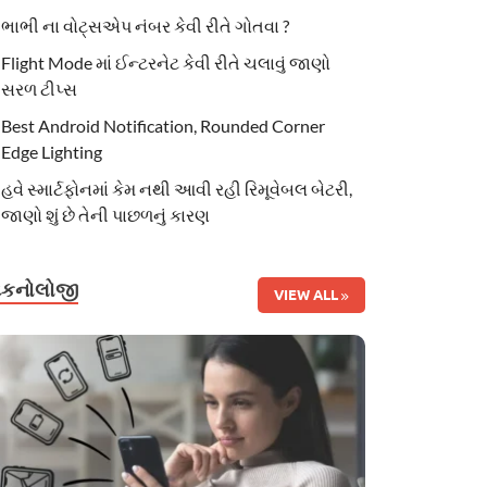
ભાભી ના વોટ્સએપ નંબર કેવી રીતે ગોતવા ?
Flight Mode માં ઈન્ટરનેટ કેવી રીતે ચલાવું જાણો
સરળ ટીપ્સ
Best Android Notification, Rounded Corner
Edge Lighting
હવે સ્માર્ટફોનમાં કેમ નથી આવી રહી રિમૂવેબલ બેટરી,
જાણો શું છે તેની પાછળનું કારણ
ટેકનોલોજી
VIEW ALL