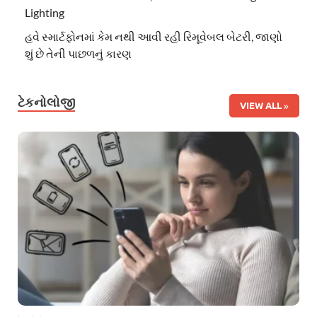
Lighting
હવે સ્માર્ટફોનમાં કેમ નથી આવી રહી રિમૂવેબલ બેટરી, જાણો
શું છે તેની પાછળનું કારણ
ટેકનોલોજી
VIEW ALL