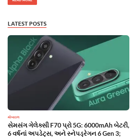
READ MORE
LATEST POSTS
મોબાઇલ
સેમસંગ ગેલેક્સી F70 પ્રો 5G: 6000mAh બેટરી,
6 વર્ષનાં અપડેટ્સ, અને સ્નેપડ્રેગન 6 Gen 3;