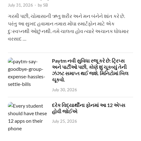
July 31, 2026
-
by
SB
ગરમી પછી, ચોમાસાની ઋતુ શરીર અને મન બંનેને શાંત કરે છે.
પરંતુ આ સુખદ હવામાન તમારા મોંઘા સ્માર્ટફોન માટે એક
દુઃસ્વપ્નથી ઓછું નથી. તમે ચાલતા હોવ ત્યારે અચાનક ધોધમાર
વરસાદ …
Paytm નવી સુવિધા રજૂ કરે છે: ટ્રિપ્સ
અને પાર્ટીઓ પછી, કોણે શું ચૂકવ્યું તેની
ઝંઝટ સમાપ્ત થઈ જશે. મિનિટોમાં બિલ
ચૂકવો.
July 30, 2026
દરેક વિદ્યાર્થીના ફોનમાં આ 12 એપ્સ
હોવી જોઈએ
July 25, 2026