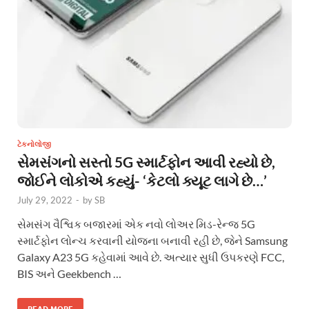
ટેકનોલોજી
સેમસંગનો સસ્તો 5G સ્માર્ટફોન આવી રહ્યો છે,
જોઈને લોકોએ કહ્યું- ‘કેટલો ક્યૂટ લાગે છે…’
July 29, 2022
-
by
SB
સેમસંગ વૈશ્વિક બજારમાં એક નવો લોઅર મિડ-રેન્જ 5G
સ્માર્ટફોન લોન્ચ કરવાની યોજના બનાવી રહી છે, જેને Samsung
Galaxy A23 5G કહેવામાં આવે છે. અત્યાર સુધી ઉપકરણે FCC,
BIS અને Geekbench …