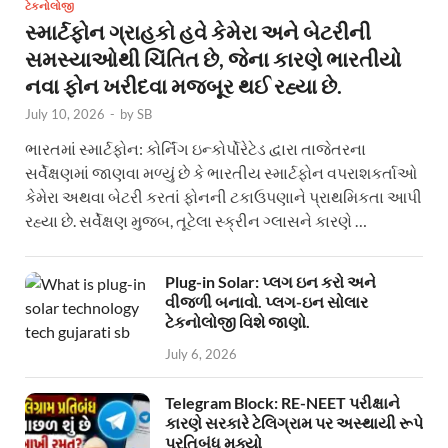
ટેકનોલોજી
સ્માર્ટફોન ગ્રાહકો હવે કેમેરા અને બેટરીની
સમસ્યાઓથી ચિંતિત છે, જેના કારણે ભારતીયો
નવા ફોન ખરીદવા મજબૂર થઈ રહ્યા છે.
July 10, 2026
-
by
SB
ભારતમાં સ્માર્ટફોન: કોર્નિંગ ઇન્કોર્પોરેટેડ દ્વારા તાજેતરના
સર્વેક્ષણમાં જાણવા મળ્યું છે કે ભારતીય સ્માર્ટફોન વપરાશકર્તાઓ
કેમેરા અથવા બેટરી કરતાં ફોનની ટકાઉપણાને પ્રાથમિકતા આપી
રહ્યા છે. સર્વેક્ષણ મુજબ, તૂટેલા સ્ક્રીન ગ્લાસને કારણે …
Plug-in Solar: પ્લગ ઇન કરો અને
વીજળી બનાવો. પ્લગ-ઇન સોલાર
ટેકનોલોજી વિશે જાણો.
July 6, 2026
Telegram Block: RE-NEET પરીક્ષાને
કારણે સરકારે ટેલિગ્રામ પર અસ્થાયી રૂપે
પ્રતિબંધ મૂક્યો