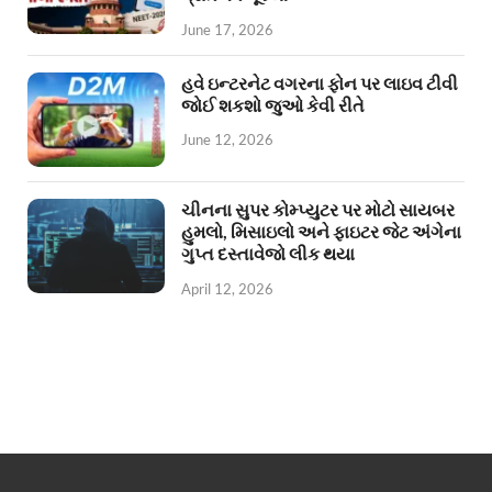
June 17, 2026
હવે ઇન્ટરનેટ વગરના ફોન પર લાઇવ ટીવી
જોઈ શકશો જુઓ કેવી રીતે
June 12, 2026
ચીનના સુપર કોમ્પ્યુટર પર મોટો સાયબર
હુમલો, મિસાઇલો અને ફાઇટર જેટ અંગેના
ગુપ્ત દસ્તાવેજો લીક થયા
April 12, 2026