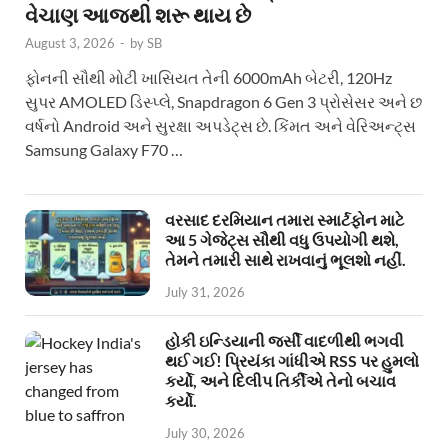
વેચાણ આજથી શરૂ થાય છે
August 3, 2026
-
by
SB
ફોનની સૌથી મોટી ખાસિયત તેની 6000mAh બેટરી, 120Hz
સુપર AMOLED ડિસ્પ્લે, Snapdragon 6 Gen 3 પ્રોસેસર અને છ
વર્ષનો Android અને સુરક્ષા અપડેટ્સ છે. કિંમત અને વેરિઅન્ટ્સ
Samsung Galaxy F70 …
વરસાદ દરમિયાન તમારા સ્માર્ટફોન માટે
આ 5 ગેજેટ્સ સૌથી વધુ ઉપયોગી થશે,
તેમને તમારી સાથે રાખવાનું ભૂલશો નહીં.
July 31, 2026
હોકી ઇન્ડિયાની જર્સી વાદળીથી ભગવી
થઈ ગઈ! પ્રિયંકા ગાંધીએ RSS પર હુમલો
કર્યો, અને દિલીપ તિર્કીએ તેનો બચાવ
કર્યો.
July 30, 2026