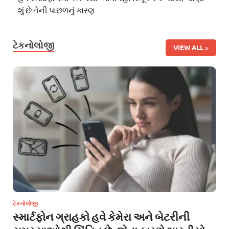
શું છે તેની પાછળનું કારણ
ટેકનોલોજી
VIEW ALL
ટેકનોલોજી
સ્માર્ટફોન ગ્રાહકો હવે કેમેરા અને બેટરીની