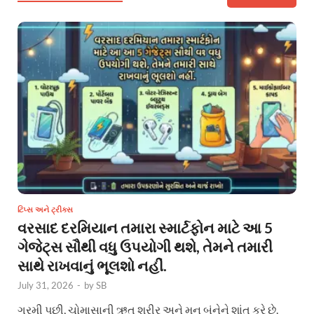
ટિપ્સ અને ટ્રીક્સ
વરસાદ દરમિયાન તમારા સ્માર્ટફોન માટે આ 5
ગેજેટ્સ સૌથી વધુ ઉપયોગી થશે, તેમને તમારી
સાથે રાખવાનું ભૂલશો નહીં.
July 31, 2026
-
by
SB
ગરમી પછી, ચોમાસાની ઋતુ શરીર અને મન બંનેને શાંત કરે છે.