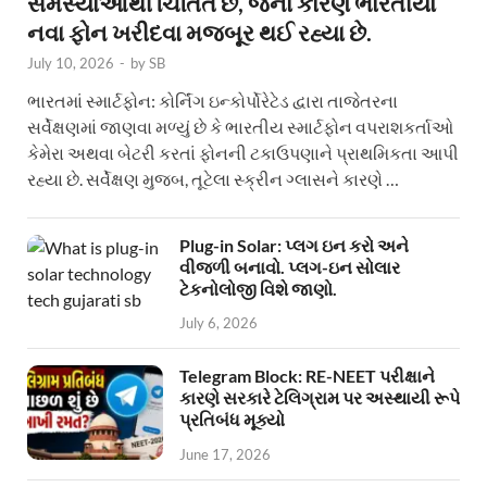
સમસ્યાઓથી ચિંતિત છે, જેના કારણે ભારતીયો
નવા ફોન ખરીદવા મજબૂર થઈ રહ્યા છે.
July 10, 2026
-
by
SB
ભારતમાં સ્માર્ટફોન: કોર્નિંગ ઇન્કોર્પોરેટેડ દ્વારા તાજેતરના
સર્વેક્ષણમાં જાણવા મળ્યું છે કે ભારતીય સ્માર્ટફોન વપરાશકર્તાઓ
કેમેરા અથવા બેટરી કરતાં ફોનની ટકાઉપણાને પ્રાથમિકતા આપી
રહ્યા છે. સર્વેક્ષણ મુજબ, તૂટેલા સ્ક્રીન ગ્લાસને કારણે …
Plug-in Solar: પ્લગ ઇન કરો અને
વીજળી બનાવો. પ્લગ-ઇન સોલાર
ટેકનોલોજી વિશે જાણો.
July 6, 2026
Telegram Block: RE-NEET પરીક્ષાને
કારણે સરકારે ટેલિગ્રામ પર અસ્થાયી રૂપે
પ્રતિબંધ મૂક્યો
June 17, 2026