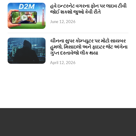
હવે ઇન્ટરનેટ વગરના ફોન પર લાઇવ ટીવી
જોઈ શકશો જુઓ કેવી રીતે
June 12, 2026
ચીનના સુપર કોમ્પ્યુટર પર મોટો સાયબર
હુમલો, મિસાઇલો અને ફાઇટર જેટ અંગેના
ગુપ્ત દસ્તાવેજો લીક થયા
April 12, 2026