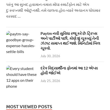
પરંતુ આ સુખદ હવામાન તમારા મોંઘા સ્માર્ટફોન માટે એક
દુઃસ્વપ્નથી ઓછું નથી. તમે ચાલતા હોવ ત્યારે અચાનક ધોધમાર
વરસાદ …
Paytm નવી સુવિધા રજૂ કરે છે: ટ્રિપ્સ
અને પાર્ટીઓ પછી, કોણે શું ચૂકવ્યું તેની
ઝંઝટ સમાપ્ત થઈ જશે. મિનિટોમાં બિલ
ચૂકવો.
July 30, 2026
દરેક વિદ્યાર્થીના ફોનમાં આ 12 એપ્સ
હોવી જોઈએ
July 25, 2026
MOST VIEWED POSTS