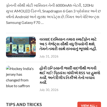
ફોનની સૌથી મોટી ખાસિયત તેની 6000mAh બેટરી, 120Hz
સુપર AMOLED ડિસ્પ્લે, Snapdragon 6 Gen 3 પ્રોસેસર અને છ
વર્ષનો Android અને સુરક્ષા અપડેટ્સ છે. કિંમત અને વેરિઅન્ટ્સ
Samsung Galaxy F70 …
વરસાદ દરમિયાન તમારા સ્માર્ટફોન માટે
આ 5 ગેજેટ્સ સૌથી વધુ ઉપયોગી થશે,
તેમને તમારી સાથે રાખવાનું ભૂલશો નહીં.
July 31, 2026
હોકી ઇન્ડિયાની જર્સી વાદળીથી ભગવી
થઈ ગઈ! પ્રિયંકા ગાંધીએ RSS પર હુમલો
કર્યો, અને દિલીપ તિર્કીએ તેનો બચાવ
કર્યો.
July 30, 2026
TIPS AND TRICKS
VIEW ALL