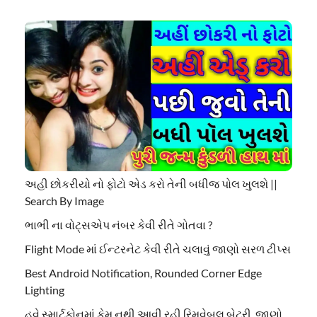
અહી છોકરીયો નો ફોટો એડ કરો તેની બધીજ પોલ ખુલશે ||
Search By Image
ભાભી ના વોટ્સએપ નંબર કેવી રીતે ગોતવા ?
Flight Mode માં ઈન્ટરનેટ કેવી રીતે ચલાવું જાણો સરળ ટીપ્સ
Best Android Notification, Rounded Corner Edge
Lighting
હવે સ્માર્ટફોનમાં કેમ નથી આવી રહી રિમૂવેબલ બેટરી, જાણો