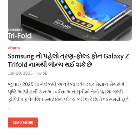
મોબાઇલ
Samsung નો પહેલો ત્રણ-ફોલ્ડ ફોન Galaxy Z
Trifold નામથી લોન્ચ થઈ શકે છે
July 20, 2025
-
by
SB
જુલાઈ 2025 માં ગેલેક્સી અનપેક્ડ ઇવેન્ટ દરમિયાન સેમસંગે
પુષ્ટિ આપી હતી કે તે આ વર્ષના અંત સુધીમાં તેનો પહેલો મલ્ટી-
ફોલ્ડિંગ ફ્લેગશિપ સ્માર્ટફોન લોન્ચ કરી શકે છે. તે જ સમયે, હવે
…
READ MORE