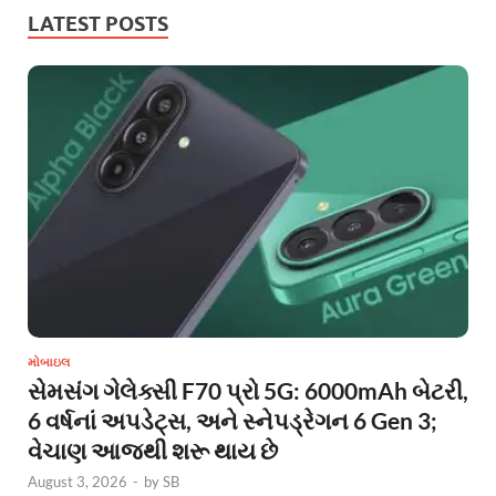
LATEST POSTS
મોબાઇલ
સેમસંગ ગેલેક્સી F70 પ્રો 5G: 6000mAh બેટરી,
6 વર્ષનાં અપડેટ્સ, અને સ્નેપડ્રેગન 6 Gen 3;
વેચાણ આજથી શરૂ થાય છે
August 3, 2026
-
by
SB