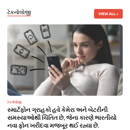
ટેકનોલોજી
VIEW ALL
ટેકનોલોજી
સ્માર્ટફોન ગ્રાહકો હવે કેમેરા અને બેટરીની
સમસ્યાઓથી ચિંતિત છે, જેના કારણે ભારતીયો
નવા ફોન ખરીદવા મજબૂર થઈ રહ્યા છે.