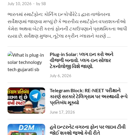
July 10, 2026
-
by
SB
ભારતમાં સ્માર્ટફોન: કોર્નિંગ ઇન્કોર્પોરેટેડ દ્વારા તાજેતરના
સર્વેક્ષણમાં જાણવા મળ્યું છે કે ભારતીય સ્માર્ટફોન વપરાશકર્તાઓ
કેમેરા અથવા બેટરી કરતાં ફોનની ટકાઉપણાને પ્રાથમિકતા આપી
રહ્યા છે. સર્વેક્ષણ મુજબ, તૂટેલા સ્ક્રીન ગ્લાસને કારણે …
Plug-in Solar: પ્લગ ઇન કરો અને
વીજળી બનાવો. પ્લગ-ઇન સોલાર
ટેકનોલોજી વિશે જાણો.
July 6, 2026
Telegram Block: RE-NEET પરીક્ષાને
કારણે સરકારે ટેલિગ્રામ પર અસ્થાયી રૂપે
પ્રતિબંધ મૂક્યો
June 17, 2026
હવે ઇન્ટરનેટ વગરના ફોન પર લાઇવ ટીવી
જોઈ શકશો જુઓ કેવી રીતે