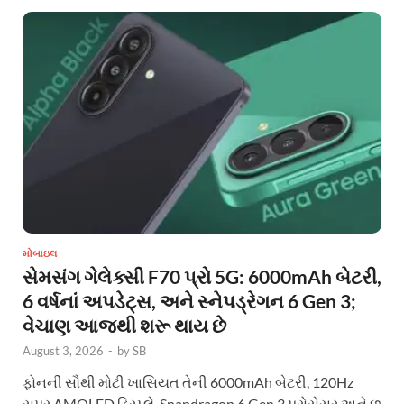
મોબાઇલ
સેમસંગ ગેલેક્સી F70 પ્રો 5G: 6000mAh બેટરી,
6 વર્ષનાં અપડેટ્સ, અને સ્નેપડ્રેગન 6 Gen 3;
વેચાણ આજથી શરૂ થાય છે
August 3, 2026
-
by
SB
ફોનની સૌથી મોટી ખાસિયત તેની 6000mAh બેટરી, 120Hz
સુપર AMOLED ડિસ્પ્લે, Snapdragon 6 Gen 3 પ્રોસેસર અને છ