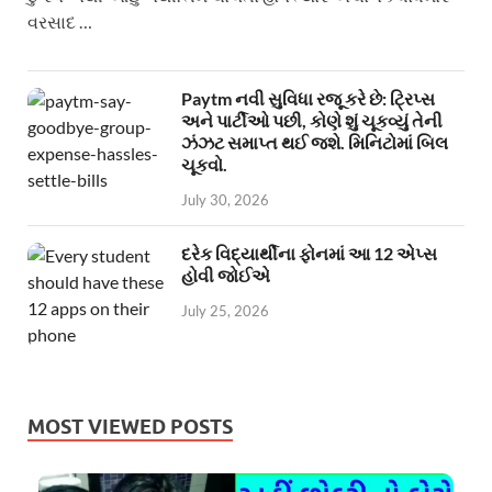
વરસાદ …
Paytm નવી સુવિધા રજૂ કરે છે: ટ્રિપ્સ
અને પાર્ટીઓ પછી, કોણે શું ચૂકવ્યું તેની
ઝંઝટ સમાપ્ત થઈ જશે. મિનિટોમાં બિલ
ચૂકવો.
July 30, 2026
દરેક વિદ્યાર્થીના ફોનમાં આ 12 એપ્સ
હોવી જોઈએ
July 25, 2026
MOST VIEWED POSTS