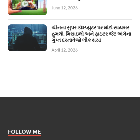
June 12, 2026
ચીનના સુપર કોમ્પ્યુટર પર મોટો સાયબર
હુમલો, મિસાઇલો અને ફાઇટર જેટ અંગેના
ગુપ્ત દસ્તાવેજો લીક થયા
April 12, 2026
FOLLOW ME