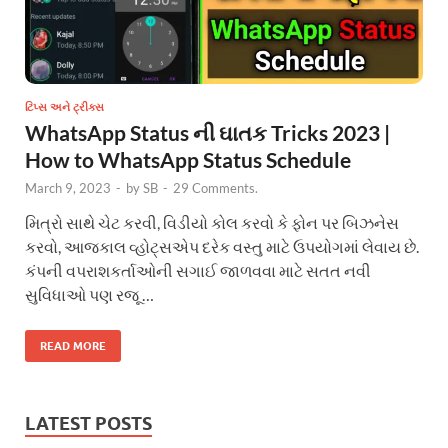
ટિપ્સ અને ટ્રીક્સ
WhatsApp Status ની ઘાતક Tricks 2023 |
How to WhatsApp Status Schedule
March 9, 2023
-
by
SB
-
29 Comments.
મિત્રો સાથે ચેટ કરવી, વિડીયો કોલ કરવો કે ફોન પર બિઝનેસ
કરવો, આજકાલ વ્હોટ્સએપ દરેક વસ્તુ માટે ઉપયોગમાં લેવાય છે.
કંપની વપરાશકર્તાઓની સગાઈ જાળવવા માટે સતત નવી
સુવિધાઓ પણ રજૂ …
READ MORE
LATEST POSTS