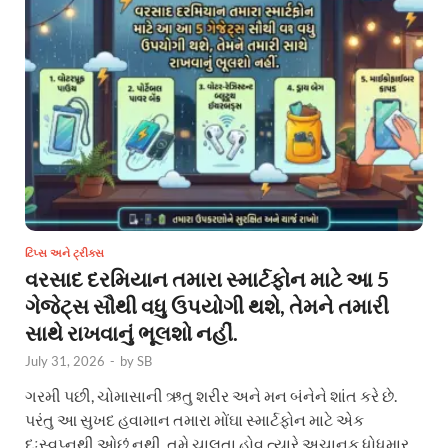
ટિપ્સ અને ટ્રીક્સ
વરસાદ દરમિયાન તમારા સ્માર્ટફોન માટે આ 5
ગેજેટ્સ સૌથી વધુ ઉપયોગી થશે, તેમને તમારી
સાથે રાખવાનું ભૂલશો નહીં.
July 31, 2026
-
by
SB
ગરમી પછી, ચોમાસાની ઋતુ શરીર અને મન બંનેને શાંત કરે છે.
પરંતુ આ સુખદ હવામાન તમારા મોંઘા સ્માર્ટફોન માટે એક
દુઃસ્વપ્નથી ઓછું નથી. તમે ચાલતા હોવ ત્યારે અચાનક ધોધમાર