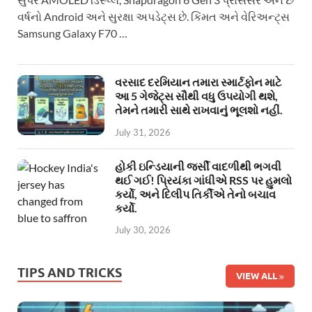
વર્ષનો Android અને સુરક્ષા અપડેટ્સ છે. કિંમત અને વેરિઅન્ટ્સ
Samsung Galaxy F70 …
વરસાદ દરમિયાન તમારા સ્માર્ટફોન માટે
આ 5 ગેજેટ્સ સૌથી વધુ ઉપયોગી થશે,
તેમને તમારી સાથે રાખવાનું ભૂલશો નહીં.
July 31, 2026
હોકી ઇન્ડિયાની જર્સી વાદળીથી ભગવી
થઈ ગઈ! પ્રિયંકા ગાંધીએ RSS પર હુમલો
કર્યો, અને દિલીપ તિર્કીએ તેનો બચાવ
કર્યો.
July 30, 2026
TIPS AND TRICKS
VIEW ALL