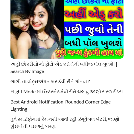
અહી છોકરીયો નો ફોટો એડ કરો તેની બધીજ પોલ ખુલશે ||
Search By Image
ભાભી ના વોટ્સએપ નંબર કેવી રીતે ગોતવા ?
Flight Mode માં ઈન્ટરનેટ કેવી રીતે ચલાવું જાણો સરળ ટીપ્સ
Best Android Notification, Rounded Corner Edge
Lighting
હવે સ્માર્ટફોનમાં કેમ નથી આવી રહી રિમૂવેબલ બેટરી, જાણો
શું છે તેની પાછળનું કારણ