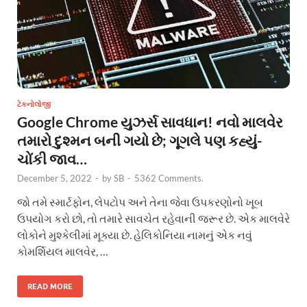
ટેકનોલોજી
Google Chrome યુઝર્સ સાવધાન! નવો માલવેર
તમારો દુશ્મન બની ગયો છે; ગૂગલે પણ કહ્યું-
ચોંકી જાવ…
December 5, 2022
-
by
SB
-
5362 Comments.
જો તમે સ્માર્ટફોન, લેપટોપ અને તેના જેવા ઉપકરણોનો ખૂબ
ઉપયોગ કરો છો, તો તમારે સાવચેત રહેવાની જરૂર છે. એક માલવેરે
લોકોને મુશ્કેલીમાં મૂક્યા છે. હેલિકોનિયા નામનું એક નવું
કોમર્શિયલ માલવેર, …
READ MORE