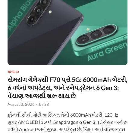
મોબાઇલ
સેમસંગ ગેલેક્સી F70 પ્રો 5G: 6000mAh બેટરી,
6 વર્ષનાં અપડેટ્સ, અને સ્નેપડ્રેગન 6 Gen 3;
વેચાણ આજથી શરૂ થાય છે
August 3, 2026
-
by
SB
ફોનની સૌથી મોટી ખાસિયત તેની 6000mAh બેટરી, 120Hz
સુપર AMOLED ડિસ્પ્લે, Snapdragon 6 Gen 3 પ્રોસેસર અને છ
વર્ષનો Android અને સુરક્ષા અપડેટ્સ છે. કિંમત અને વેરિઅન્ટ્સ