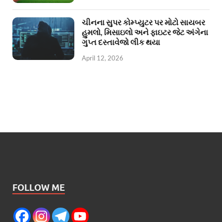
ચીનના સુપર કોમ્પ્યુટર પર મોટો સાયબર
હુમલો, મિસાઇલો અને ફાઇટર જેટ અંગેના
ગુપ્ત દસ્તાવેજો લીક થયા
April 12, 2026
FOLLOW ME