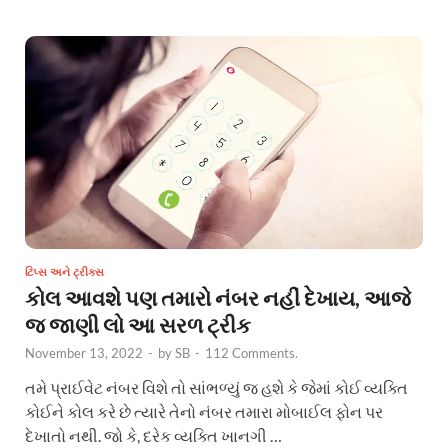
ટિપ્સ અને ટ્રીક્સ
કોલ આવશે પણ તમારો નંબર નહીં દેખાય, આજે
જ જાણી લો આ સરળ ટ્રીક
November 13, 2022
-
by
SB
-
112 Comments.
તમે પ્રાઈવેટ નંબર વિશે તો સાંભળ્યું જ હશે કે જેમાં કોઈ વ્યક્તિ
કોઈને કોલ કરે છે ત્યારે તેનો નંબર તમારા મોબાઈલ ફોન પર
દેખાતો નથી. જો કે, દરેક વ્યક્તિ ખાનગી …