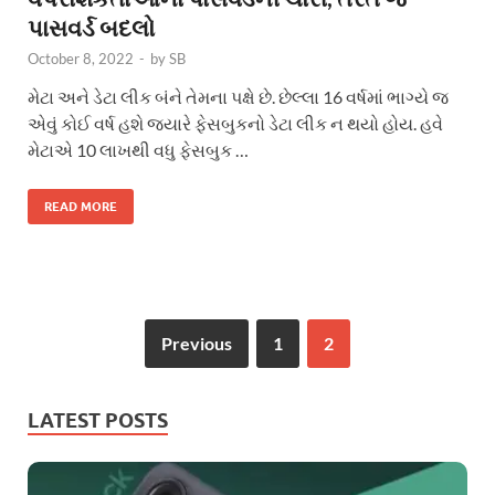
પાસવર્ડ બદલો
October 8, 2022
-
by
SB
મેટા અને ડેટા લીક બંને તેમના પક્ષે છે. છેલ્લા 16 વર્ષમાં ભાગ્યે જ
એવું કોઈ વર્ષ હશે જ્યારે ફેસબુકનો ડેટા લીક ન થયો હોય. હવે
મેટાએ 10 લાખથી વધુ ફેસબુક …
READ MORE
Previous
1
2
LATEST POSTS