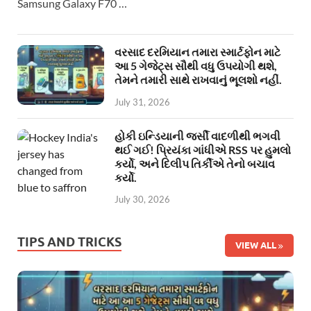
Samsung Galaxy F70 …
વરસાદ દરમિયાન તમારા સ્માર્ટફોન માટે
આ 5 ગેજેટ્સ સૌથી વધુ ઉપયોગી થશે,
તેમને તમારી સાથે રાખવાનું ભૂલશો નહીં.
July 31, 2026
હોકી ઇન્ડિયાની જર્સી વાદળીથી ભગવી
થઈ ગઈ! પ્રિયંકા ગાંધીએ RSS પર હુમલો
કર્યો, અને દિલીપ તિર્કીએ તેનો બચાવ
કર્યો.
July 30, 2026
TIPS AND TRICKS
VIEW ALL