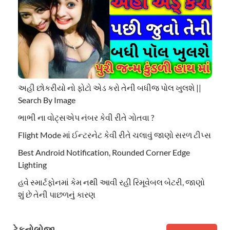
અહી છોકરીયો નો ફોટો એડ કરો તેની બધીજ પોલ ખુલશે ||
Search By Image
ભાભી ના વોટ્સએપ નંબર કેવી રીતે ગોતવા ?
Flight Mode માં ઈન્ટરનેટ કેવી રીતે ચલાવું જાણો સરળ ટીપ્સ
Best Android Notification, Rounded Corner Edge
Lighting
હવે સ્માર્ટફોનમાં કેમ નથી આવી રહી રિમૂવેબલ બેટરી, જાણો
શું છે તેની પાછળનું કારણ
ટેકનોલોજી