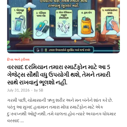
ટિપ્સ અને ટ્રીક્સ
વરસાદ દરમિયાન તમારા સ્માર્ટફોન માટે આ 5
ગેજેટ્સ સૌથી વધુ ઉપયોગી થશે, તેમને તમારી
સાથે રાખવાનું ભૂલશો નહીં.
July 31, 2026
-
by
SB
ગરમી પછી, ચોમાસાની ઋતુ શરીર અને મન બંનેને શાંત કરે છે.
પરંતુ આ સુખદ હવામાન તમારા મોંઘા સ્માર્ટફોન માટે એક
દુઃસ્વપ્નથી ઓછું નથી. તમે ચાલતા હોવ ત્યારે અચાનક ધોધમાર
વરસાદ …