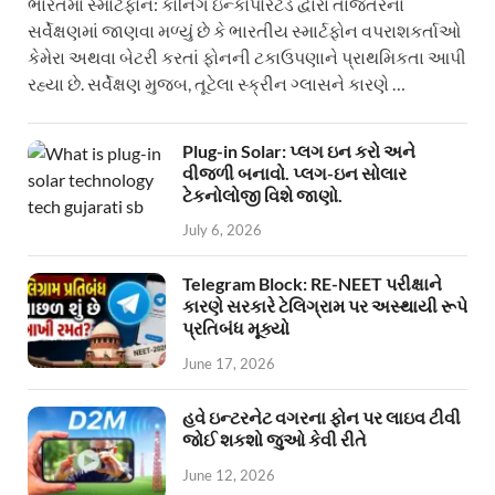
ભારતમાં સ્માર્ટફોન: કોર્નિંગ ઇન્કોર્પોરેટેડ દ્વારા તાજેતરના
સર્વેક્ષણમાં જાણવા મળ્યું છે કે ભારતીય સ્માર્ટફોન વપરાશકર્તાઓ
કેમેરા અથવા બેટરી કરતાં ફોનની ટકાઉપણાને પ્રાથમિકતા આપી
રહ્યા છે. સર્વેક્ષણ મુજબ, તૂટેલા સ્ક્રીન ગ્લાસને કારણે …
Plug-in Solar: પ્લગ ઇન કરો અને
વીજળી બનાવો. પ્લગ-ઇન સોલાર
ટેકનોલોજી વિશે જાણો.
July 6, 2026
Telegram Block: RE-NEET પરીક્ષાને
કારણે સરકારે ટેલિગ્રામ પર અસ્થાયી રૂપે
પ્રતિબંધ મૂક્યો
June 17, 2026
હવે ઇન્ટરનેટ વગરના ફોન પર લાઇવ ટીવી
જોઈ શકશો જુઓ કેવી રીતે
June 12, 2026