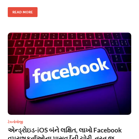
READ MORE
ટેકનોલોજી
એન્ડ્રોઇડ-iOS બંને લક્ષિત, લાખો Facebook
વપરાશકર્તાઓના પાસવર્ડની ચોરી, તરત જ