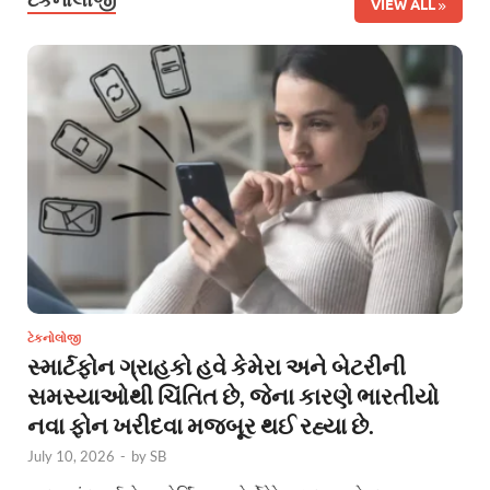
VIEW ALL
ટેકનોલોજી
સ્માર્ટફોન ગ્રાહકો હવે કેમેરા અને બેટરીની
સમસ્યાઓથી ચિંતિત છે, જેના કારણે ભારતીયો
નવા ફોન ખરીદવા મજબૂર થઈ રહ્યા છે.
July 10, 2026
-
by
SB