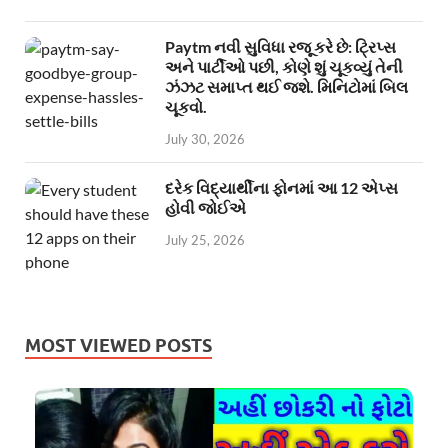
Paytm નવી સુવિધા રજૂ કરે છે: ટ્રિપ્સ
અને પાર્ટીઓ પછી, કોણે શું ચૂકવ્યું તેની
ઝંઝટ સમાપ્ત થઈ જશે. મિનિટોમાં બિલ
ચૂકવો.
July 30, 2026
દરેક વિદ્યાર્થીના ફોનમાં આ 12 એપ્સ
હોવી જોઈએ
July 25, 2026
MOST VIEWED POSTS