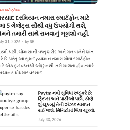
િપ્સ અને ટ્રીક્સ
વરસાદ દરમિયાન તમારા સ્માર્ટફોન માટે
આ 5 ગેજેટ્સ સૌથી વધુ ઉપયોગી થશે,
ેમને તમારી સાથે રાખવાનું ભૂલશો નહીં.
uly 31, 2026
-
by
SB
રમી પછી, ચોમાસાની ઋતુ શરીર અને મન બંનેને શાંત
રે છે. પરંતુ આ સુખદ હવામાન તમારા મોંઘા સ્માર્ટફોન
ાટે એક દુઃસ્વપ્નથી ઓછું નથી. તમે ચાલતા હોવ ત્યારે
ચાનક ધોધમાર વરસાદ …
Paytm નવી સુવિધા રજૂ કરે છે:
ટ્રિપ્સ અને પાર્ટીઓ પછી, કોણે
શું ચૂકવ્યું તેની ઝંઝટ સમાપ્ત
થઈ જશે. મિનિટોમાં બિલ ચૂકવો.
July 30, 2026