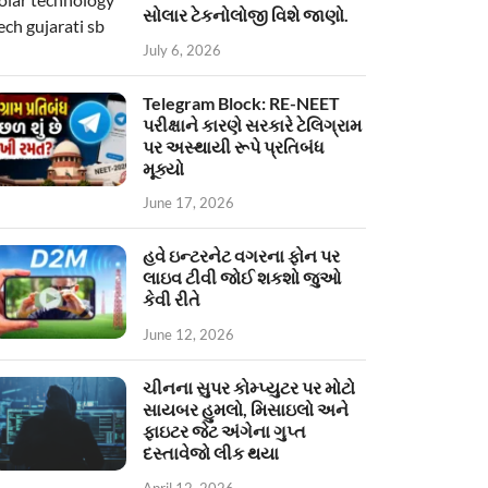
સોલાર ટેકનોલોજી વિશે જાણો.
July 6, 2026
Telegram Block: RE-NEET
પરીક્ષાને કારણે સરકારે ટેલિગ્રામ
પર અસ્થાયી રૂપે પ્રતિબંધ
મૂક્યો
June 17, 2026
હવે ઇન્ટરનેટ વગરના ફોન પર
લાઇવ ટીવી જોઈ શકશો જુઓ
કેવી રીતે
June 12, 2026
ચીનના સુપર કોમ્પ્યુટર પર મોટો
સાયબર હુમલો, મિસાઇલો અને
ફાઇટર જેટ અંગેના ગુપ્ત
દસ્તાવેજો લીક થયા
April 12, 2026