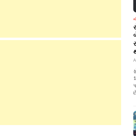
મ
બ
A
ફ
1
પ
છ