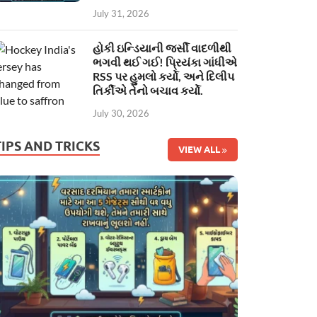
July 31, 2026
હોકી ઇન્ડિયાની જર્સી વાદળીથી
ભગવી થઈ ગઈ! પ્રિયંકા ગાંધીએ
RSS પર હુમલો કર્યો, અને દિલીપ
તિર્કીએ તેનો બચાવ કર્યો.
July 30, 2026
TIPS AND TRICKS
VIEW ALL