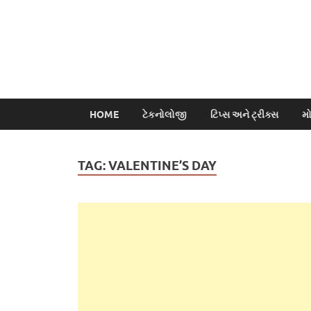
HOME
ટેકનોલોજી
ટિપ્સ અને ટ્રીક્સ
મ
TAG:
VALENTINE’S DAY