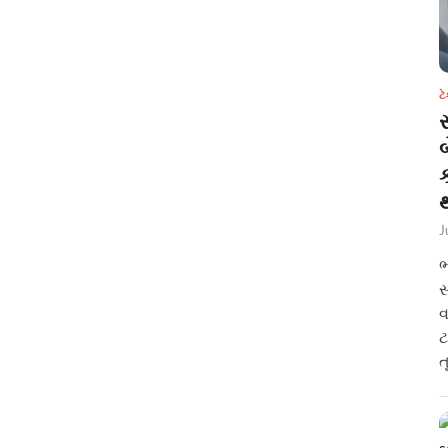
ટ
સ
થ
J
ભ
સ
વ
ટ
ત