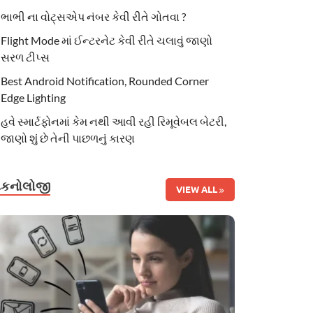
ભાભી ના વોટ્સએપ નંબર કેવી રીતે ગોતવા ?
Flight Mode માં ઈન્ટરનેટ કેવી રીતે ચલાવું જાણો
સરળ ટીપ્સ
Best Android Notification, Rounded Corner
Edge Lighting
હવે સ્માર્ટફોનમાં કેમ નથી આવી રહી રિમૂવેબલ બેટરી,
જાણો શું છે તેની પાછળનું કારણ
ટેકનોલોજી
VIEW ALL