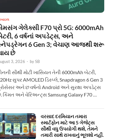
ોબાઇલ
સેમસંગ ગેલેક્સી F70 પ્રો 5G: 6000mAh
ેટરી, 6 વર્ષનાં અપડેટ્સ, અને
સ્નેપડ્રેગન 6 Gen 3; વેચાણ આજથી શરૂ
થાય છે
ugust 3, 2026
-
by
SB
ોનની સૌથી મોટી ખાસિયત તેની 6000mAh બેટરી,
20Hz સુપર AMOLED ડિસ્પ્લે, Snapdragon 6 Gen 3
્રોસેસર અને છ વર્ષનો Android અને સુરક્ષા અપડેટ્સ
ે. કિંમત અને વેરિઅન્ટ્સ Samsung Galaxy F70 …
વરસાદ દરમિયાન તમારા
સ્માર્ટફોન માટે આ 5 ગેજેટ્સ
સૌથી વધુ ઉપયોગી થશે, તેમને
તમારી સાથે રાખવાનું ભૂલશો નહીં.