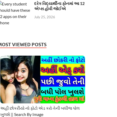
દરેક વિદ્યાર્થીના ફોનમાં આ 12
એપ્સ હોવી જોઈએ
July 25, 2026
MOST VIEWED POSTS
અહી છોકરીયો નો ફોટો એડ કરો તેની બધીજ પોલ
ખુલશે || Search By Image