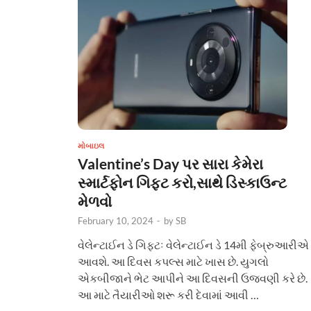
મોબાઇલ
Valentine’s Day પર સારા કેમેરા
સ્માર્ટફોન ગિફ્ટ કરો,સાથે ડિસ્કાઉન્ટ
મેળવો
February 10, 2024
-
by
SB
વેલેન્ટાઈન ડે ગિફ્ટઃ વેલેન્ટાઈન ડે 14મી ફેબ્રુઆરીએ
આવશે. આ દિવસ કપલ્સ માટે ખાસ છે. યુગલો
એકબીજાને ભેટ આપીને આ દિવસની ઉજવણી કરે છે.
આ માટે તૈયારીઓ શરૂ કરી દેવામાં આવી …