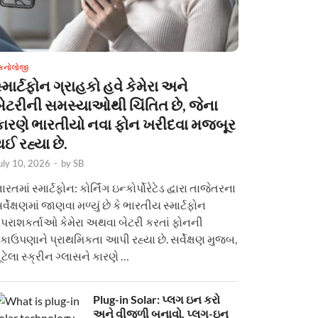
ેકનોલોજી
્માર્ટફોન ગ્રાહકો હવે કેમેરા અને
બેટરીની સમસ્યાઓથી ચિંતિત છે, જેના
કારણે ભારતીયો નવા ફોન ખરીદવા મજબૂર
ઈ રહ્યા છે.
uly 10, 2026
-
by
SB
ારતમાં સ્માર્ટફોન: કોર્નિંગ ઇન્કોર્પોરેટેડ દ્વારા તાજેતરના
ર્વેક્ષણમાં જાણવા મળ્યું છે કે ભારતીય સ્માર્ટફોન
પરાશકર્તાઓ કેમેરા અથવા બેટરી કરતાં ફોનની
કાઉપણાને પ્રાથમિકતા આપી રહ્યા છે. સર્વેક્ષણ મુજબ,
ૂટેલા સ્ક્રીન ગ્લાસને કારણે …
Plug-in Solar: પ્લગ ઇન કરો
અને વીજળી બનાવો. પ્લગ-ઇન