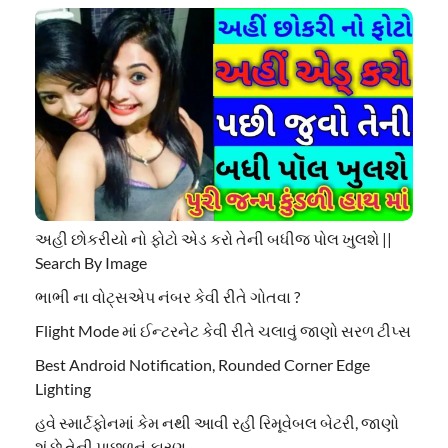
અહી છોકરીયો નો ફોટો એડ કરો તેની બધીજ પોલ ખુલશે ||
Search By Image
ભાભી ના વોટ્સએપ નંબર કેવી રીતે ગોતવા ?
Flight Mode માં ઈન્ટરનેટ કેવી રીતે ચલાવું જાણો સરળ ટીપ્સ
Best Android Notification, Rounded Corner Edge
Lighting
હવે સ્માર્ટફોનમાં કેમ નથી આવી રહી રિમૂવેબલ બેટરી, જાણો
શું છે તેની પાછળનું કારણ