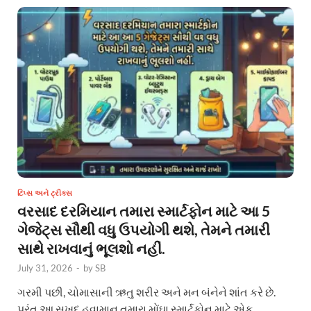
ટિપ્સ અને ટ્રીક્સ
વરસાદ દરમિયાન તમારા સ્માર્ટફોન માટે આ 5
ગેજેટ્સ સૌથી વધુ ઉપયોગી થશે, તેમને તમારી
સાથે રાખવાનું ભૂલશો નહીં.
July 31, 2026
-
by
SB
ગરમી પછી, ચોમાસાની ઋતુ શરીર અને મન બંનેને શાંત કરે છે.
પરંતુ આ સુખદ હવામાન તમારા મોંઘા સ્માર્ટફોન માટે એક