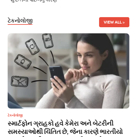
ટેકનોલોજી
VIEW ALL
ટેકનોલોજી
સ્માર્ટફોન ગ્રાહકો હવે કેમેરા અને બેટરીની
સમસ્યાઓથી ચિંતિત છે, જેના કારણે ભારતીયો