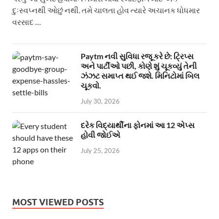
દુઃસ્વપ્નથી ઓછું નથી. તમે ચાલતા હોવ ત્યારે અચાનક ધોધમાર
વરસાદ …
Paytm નવી સુવિધા રજૂ કરે છે: ટ્રિપ્સ
અને પાર્ટીઓ પછી, કોણે શું ચૂકવ્યું તેની
ઝંઝટ સમાપ્ત થઈ જશે. મિનિટોમાં બિલ
ચૂકવો.
July 30, 2026
દરેક વિદ્યાર્થીના ફોનમાં આ 12 એપ્સ
હોવી જોઈએ
July 25, 2026
MOST VIEWED POSTS