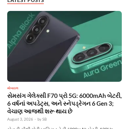
LATEST POSTS
મોબાઇલ
સેમસંગ ગેલેક્સી F70 પ્રો 5G: 6000mAh બેટરી,
6 વર્ષનાં અપડેટ્સ, અને સ્નેપડ્રેગન 6 Gen 3;
વેચાણ આજથી શરૂ થાય છે
August 3, 2026
-
by
SB