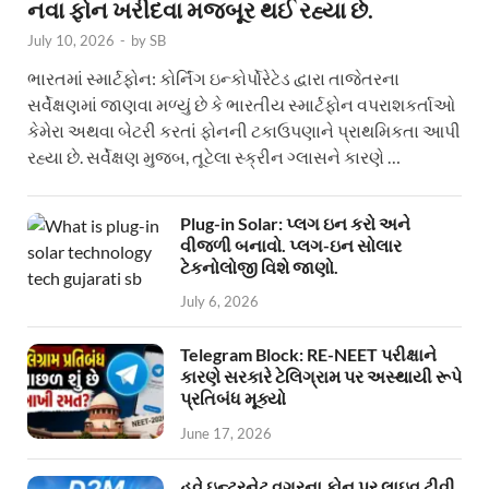
નવા ફોન ખરીદવા મજબૂર થઈ રહ્યા છે.
July 10, 2026
-
by
SB
ભારતમાં સ્માર્ટફોન: કોર્નિંગ ઇન્કોર્પોરેટેડ દ્વારા તાજેતરના
સર્વેક્ષણમાં જાણવા મળ્યું છે કે ભારતીય સ્માર્ટફોન વપરાશકર્તાઓ
કેમેરા અથવા બેટરી કરતાં ફોનની ટકાઉપણાને પ્રાથમિકતા આપી
રહ્યા છે. સર્વેક્ષણ મુજબ, તૂટેલા સ્ક્રીન ગ્લાસને કારણે …
Plug-in Solar: પ્લગ ઇન કરો અને
વીજળી બનાવો. પ્લગ-ઇન સોલાર
ટેકનોલોજી વિશે જાણો.
July 6, 2026
Telegram Block: RE-NEET પરીક્ષાને
કારણે સરકારે ટેલિગ્રામ પર અસ્થાયી રૂપે
પ્રતિબંધ મૂક્યો
June 17, 2026
હવે ઇન્ટરનેટ વગરના ફોન પર લાઇવ ટીવી