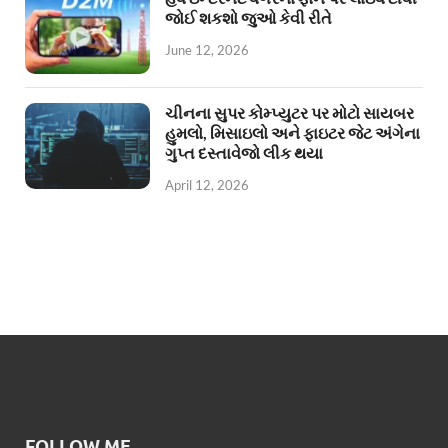
જોઈ શકશો જુઓ કેવી રીતે
June 12, 2026
ચીનના સુપર કોમ્પ્યુટર પર મોટો સાયબર
હુમલો, મિસાઇલો અને ફાઇટર જેટ અંગેના
ગુપ્ત દસ્તાવેજો લીક થયા
April 12, 2026
FOLLOW ME