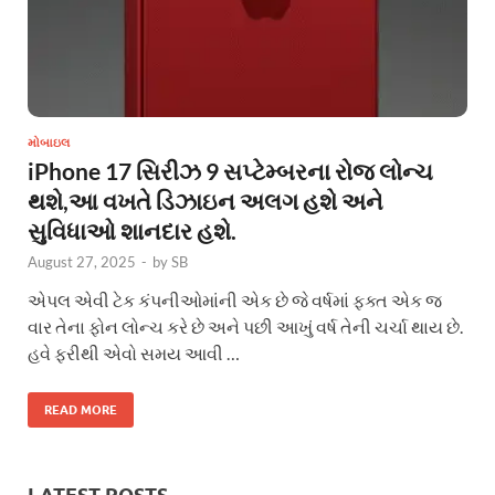
મોબાઇલ
iPhone 17 સિરીઝ 9 સપ્ટેમ્બરના રોજ લોન્ચ
થશે,આ વખતે ડિઝાઇન અલગ હશે અને
સુવિધાઓ શાનદાર હશે.
August 27, 2025
-
by
SB
એપલ એવી ટેક કંપનીઓમાંની એક છે જે વર્ષમાં ફક્ત એક જ
વાર તેના ફોન લોન્ચ કરે છે અને પછી આખું વર્ષ તેની ચર્ચા થાય છે.
હવે ફરીથી એવો સમય આવી …
READ MORE