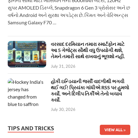
ફોનની સૌથી મોટી ખાસિયત તેની 6000mAh બેટરી, 120Hz
સુપર AMOLED ડિસ્પ્લે, Snapdragon 6 Gen 3 પ્રોસેસર અને છ
વર્ષનો Android અને સુરક્ષા અપડેટ્સ છે. કિંમત અને વેરિઅન્ટ્સ
Samsung Galaxy F70 …
વરસાદ દરમિયાન તમારા સ્માર્ટફોન માટે
આ 5 ગેજેટ્સ સૌથી વધુ ઉપયોગી થશે,
તેમને તમારી સાથે રાખવાનું ભૂલશો નહીં.
July 31, 2026
હોકી ઇન્ડિયાની જર્સી વાદળીથી ભગવી
થઈ ગઈ! પ્રિયંકા ગાંધીએ RSS પર હુમલો
કર્યો, અને દિલીપ તિર્કીએ તેનો બચાવ
કર્યો.
July 30, 2026
TIPS AND TRICKS
VIEW ALL