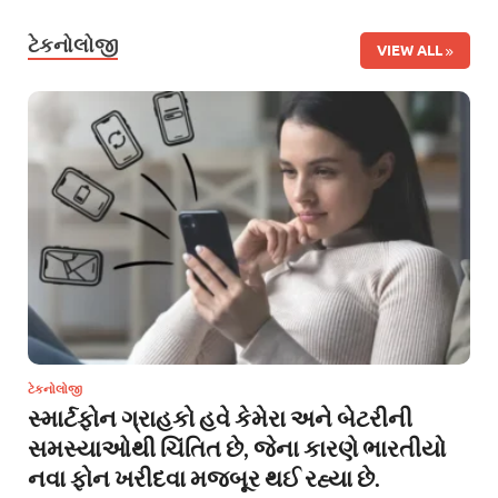
ટેકનોલોજી
VIEW ALL
ટેકનોલોજી
સ્માર્ટફોન ગ્રાહકો હવે કેમેરા અને બેટરીની
સમસ્યાઓથી ચિંતિત છે, જેના કારણે ભારતીયો
નવા ફોન ખરીદવા મજબૂર થઈ રહ્યા છે.