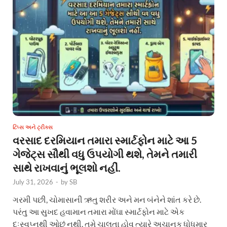
ટિપ્સ અને ટ્રીક્સ
વરસાદ દરમિયાન તમારા સ્માર્ટફોન માટે આ 5
ગેજેટ્સ સૌથી વધુ ઉપયોગી થશે, તેમને તમારી
સાથે રાખવાનું ભૂલશો નહીં.
July 31, 2026
-
by
SB
ગરમી પછી, ચોમાસાની ઋતુ શરીર અને મન બંનેને શાંત કરે છે.
પરંતુ આ સુખદ હવામાન તમારા મોંઘા સ્માર્ટફોન માટે એક
દુઃસ્વપ્નથી ઓછું નથી. તમે ચાલતા હોવ ત્યારે અચાનક ધોધમાર