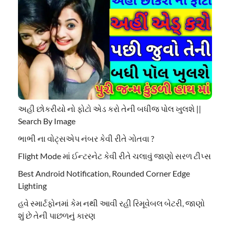
અહી છોકરીયો નો ફોટો એડ કરો તેની બધીજ પોલ ખુલશે ||
Search By Image
ભાભી ના વોટ્સએપ નંબર કેવી રીતે ગોતવા ?
Flight Mode માં ઈન્ટરનેટ કેવી રીતે ચલાવું જાણો સરળ ટીપ્સ
Best Android Notification, Rounded Corner Edge
Lighting
હવે સ્માર્ટફોનમાં કેમ નથી આવી રહી રિમૂવેબલ બેટરી, જાણો
શું છે તેની પાછળનું કારણ