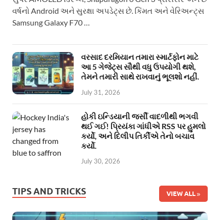
વર્ષનો Android અને સુરક્ષા અપડેટ્સ છે. કિંમત અને વેરિઅન્ટ્સ
Samsung Galaxy F70 …
વરસાદ દરમિયાન તમારા સ્માર્ટફોન માટે
આ 5 ગેજેટ્સ સૌથી વધુ ઉપયોગી થશે,
તેમને તમારી સાથે રાખવાનું ભૂલશો નહીં.
July 31, 2026
હોકી ઇન્ડિયાની જર્સી વાદળીથી ભગવી
થઈ ગઈ! પ્રિયંકા ગાંધીએ RSS પર હુમલો
કર્યો, અને દિલીપ તિર્કીએ તેનો બચાવ
કર્યો.
July 30, 2026
TIPS AND TRICKS
VIEW ALL