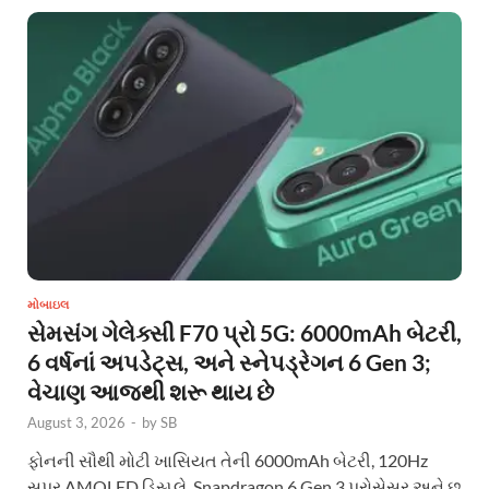
મોબાઇલ
સેમસંગ ગેલેક્સી F70 પ્રો 5G: 6000mAh બેટરી,
6 વર્ષનાં અપડેટ્સ, અને સ્નેપડ્રેગન 6 Gen 3;
વેચાણ આજથી શરૂ થાય છે
August 3, 2026
-
by
SB
ફોનની સૌથી મોટી ખાસિયત તેની 6000mAh બેટરી, 120Hz
સુપર AMOLED ડિસ્પ્લે, Snapdragon 6 Gen 3 પ્રોસેસર અને છ