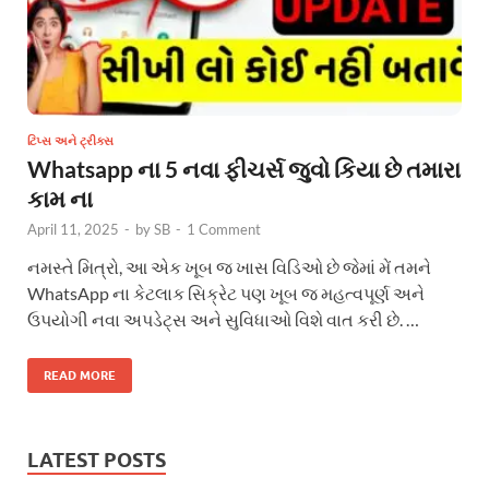
ટિપ્સ અને ટ્રીક્સ
Whatsapp ના 5 નવા ફીચર્સ જુવો કિયા છે તમારા
કામ ના
April 11, 2025
-
by
SB
-
1 Comment
નમસ્તે મિત્રો, આ એક ખૂબ જ ખાસ વિડિઓ છે જેમાં મેં તમને
WhatsApp ના કેટલાક સિક્રેટ પણ ખૂબ જ મહત્વપૂર્ણ અને
ઉપયોગી નવા અપડેટ્સ અને સુવિધાઓ વિશે વાત કરી છે. …
READ MORE
LATEST POSTS