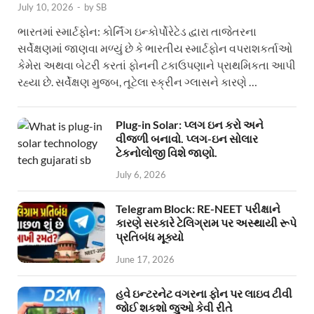
July 10, 2026
-
by
SB
ભારતમાં સ્માર્ટફોન: કોર્નિંગ ઇન્કોર્પોરેટેડ દ્વારા તાજેતરના
સર્વેક્ષણમાં જાણવા મળ્યું છે કે ભારતીય સ્માર્ટફોન વપરાશકર્તાઓ
કેમેરા અથવા બેટરી કરતાં ફોનની ટકાઉપણાને પ્રાથમિકતા આપી
રહ્યા છે. સર્વેક્ષણ મુજબ, તૂટેલા સ્ક્રીન ગ્લાસને કારણે …
Plug-in Solar: પ્લગ ઇન કરો અને
વીજળી બનાવો. પ્લગ-ઇન સોલાર
ટેકનોલોજી વિશે જાણો.
July 6, 2026
Telegram Block: RE-NEET પરીક્ષાને
કારણે સરકારે ટેલિગ્રામ પર અસ્થાયી રૂપે
પ્રતિબંધ મૂક્યો
June 17, 2026
હવે ઇન્ટરનેટ વગરના ફોન પર લાઇવ ટીવી
જોઈ શકશો જુઓ કેવી રીતે