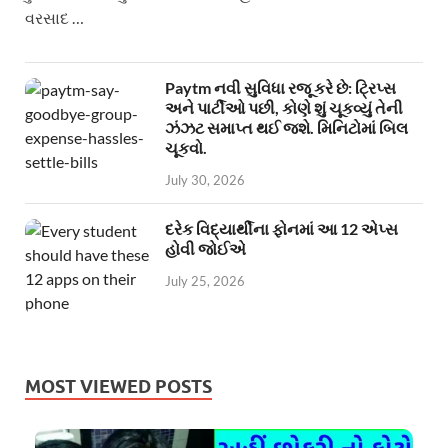
વરસાદ …
Paytm નવી સુવિધા રજૂ કરે છે: ટ્રિપ્સ
અને પાર્ટીઓ પછી, કોણે શું ચૂકવ્યું તેની
ઝંઝટ સમાપ્ત થઈ જશે. મિનિટોમાં બિલ
ચૂકવો.
July 30, 2026
દરેક વિદ્યાર્થીના ફોનમાં આ 12 એપ્સ
હોવી જોઈએ
July 25, 2026
MOST VIEWED POSTS