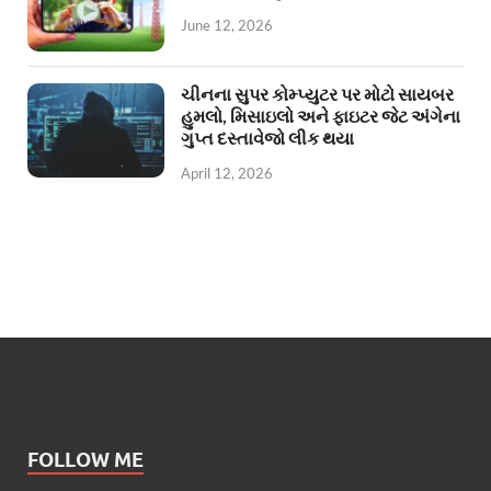
June 12, 2026
ચીનના સુપર કોમ્પ્યુટર પર મોટો સાયબર
હુમલો, મિસાઇલો અને ફાઇટર જેટ અંગેના
ગુપ્ત દસ્તાવેજો લીક થયા
April 12, 2026
FOLLOW ME