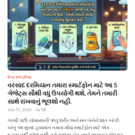
ટિપ્સ અને ટ્રીક્સ
વરસાદ દરમિયાન તમારા સ્માર્ટફોન માટે આ 5
ગેજેટ્સ સૌથી વધુ ઉપયોગી થશે, તેમને તમારી
સાથે રાખવાનું ભૂલશો નહીં.
July 31, 2026
-
by
SB
ગરમી પછી, ચોમાસાની ઋતુ શરીર અને મન બંનેને શાંત કરે છે.
પરંતુ આ સુખદ હવામાન તમારા મોંઘા સ્માર્ટફોન માટે એક
દુઃસ્વપ્નથી ઓછું નથી. તમે ચાલતા હોવ ત્યારે અચાનક ધોધમાર