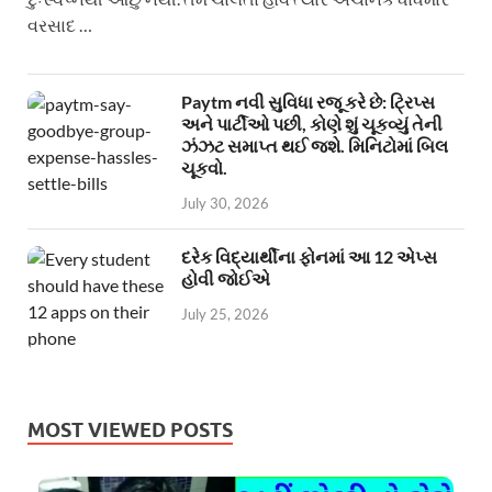
વરસાદ …
Paytm નવી સુવિધા રજૂ કરે છે: ટ્રિપ્સ
અને પાર્ટીઓ પછી, કોણે શું ચૂકવ્યું તેની
ઝંઝટ સમાપ્ત થઈ જશે. મિનિટોમાં બિલ
ચૂકવો.
July 30, 2026
દરેક વિદ્યાર્થીના ફોનમાં આ 12 એપ્સ
હોવી જોઈએ
July 25, 2026
MOST VIEWED POSTS