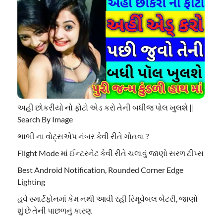
અહી છોકરીયો નો ફોટો એડ કરો તેની બધીજ પોલ ખુલશે ||
Search By Image
ભાભી ના વોટ્સએપ નંબર કેવી રીતે ગોતવા ?
Flight Mode માં ઈન્ટરનેટ કેવી રીતે ચલાવું જાણો સરળ ટીપ્સ
Best Android Notification, Rounded Corner Edge
Lighting
હવે સ્માર્ટફોનમાં કેમ નથી આવી રહી રિમૂવેબલ બેટરી, જાણો
શું છે તેની પાછળનું કારણ