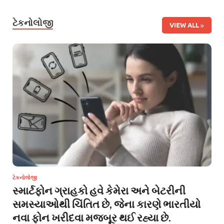
ટેકનોલોજી
VIEW ALL
ટેકનોલોજી
સ્માર્ટફોન ગ્રાહકો હવે કેમેરા અને બેટરીની
સમસ્યાઓથી ચિંતિત છે, જેના કારણે ભારતીયો
નવા ફોન ખરીદવા મજબૂર થઈ રહ્યા છે.