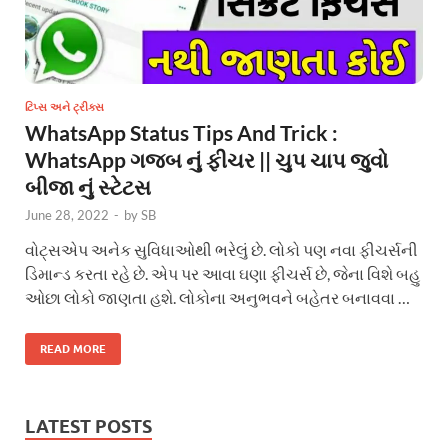
ટિપ્સ અને ટ્રીક્સ
WhatsApp Status Tips And Trick :
WhatsApp ગજબ નું ફીચર || ચુપ ચાપ જુવો
બીજા નું સ્ટેટસ
June 28, 2022
-
by
SB
વોટ્સએપ અનેક સુવિધાઓથી ભરેલું છે. લોકો પણ નવા ફીચર્સની
ડિમાન્ડ કરતા રહે છે. એપ પર આવા ઘણા ફીચર્સ છે, જેના વિશે બહુ
ઓછા લોકો જાણતા હશે. લોકોના અનુભવને બહેતર બનાવવા …
READ MORE
LATEST POSTS