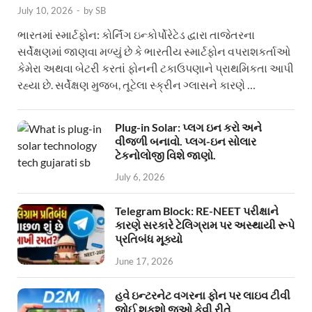
July 10, 2026
-
by
SB
ભારતમાં સ્માર્ટફોન: કોર્નિંગ ઇન્કોર્પોરેટેડ દ્વારા તાજેતરના
સર્વેક્ષણમાં જાણવા મળ્યું છે કે ભારતીય સ્માર્ટફોન વપરાશકર્તાઓ
કેમેરા અથવા બેટરી કરતાં ફોનની ટકાઉપણાને પ્રાથમિકતા આપી
રહ્યા છે. સર્વેક્ષણ મુજબ, તૂટેલા સ્ક્રીન ગ્લાસને કારણે …
Plug-in Solar: પ્લગ ઇન કરો અને
વીજળી બનાવો. પ્લગ-ઇન સોલાર
ટેકનોલોજી વિશે જાણો.
July 6, 2026
Telegram Block: RE-NEET પરીક્ષાને
કારણે સરકારે ટેલિગ્રામ પર અસ્થાયી રૂપે
પ્રતિબંધ મૂક્યો
June 17, 2026
હવે ઇન્ટરનેટ વગરના ફોન પર લાઇવ ટીવી
જોઈ શકશો જુઓ કેવી રીતે