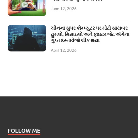
June 12, 2026
ચીનના સુપર કોમ્પ્યુટર પર મોટો સાયબર
હુમલો, મિસાઇલો અને ફાઇટર જેટ અંગેના
ગુપ્ત દસ્તાવેજો લીક થયા
April 12, 2026
FOLLOW ME