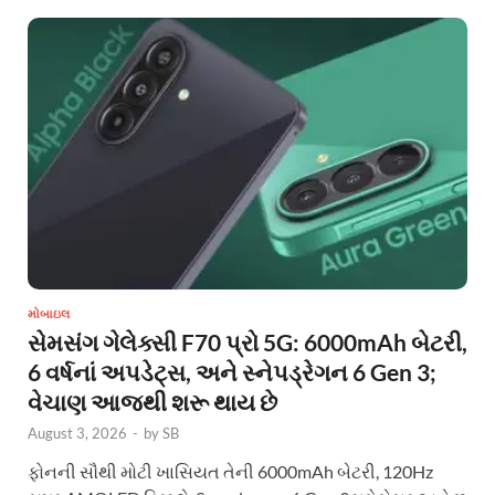
મોબાઇલ
સેમસંગ ગેલેક્સી F70 પ્રો 5G: 6000mAh બેટરી,
6 વર્ષનાં અપડેટ્સ, અને સ્નેપડ્રેગન 6 Gen 3;
વેચાણ આજથી શરૂ થાય છે
August 3, 2026
-
by
SB
ફોનની સૌથી મોટી ખાસિયત તેની 6000mAh બેટરી, 120Hz