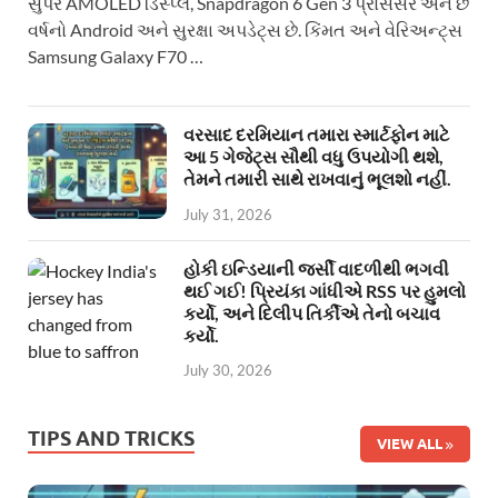
સુપર AMOLED ડિસ્પ્લે, Snapdragon 6 Gen 3 પ્રોસેસર અને છ
વર્ષનો Android અને સુરક્ષા અપડેટ્સ છે. કિંમત અને વેરિઅન્ટ્સ
Samsung Galaxy F70 …
વરસાદ દરમિયાન તમારા સ્માર્ટફોન માટે
આ 5 ગેજેટ્સ સૌથી વધુ ઉપયોગી થશે,
તેમને તમારી સાથે રાખવાનું ભૂલશો નહીં.
July 31, 2026
હોકી ઇન્ડિયાની જર્સી વાદળીથી ભગવી
થઈ ગઈ! પ્રિયંકા ગાંધીએ RSS પર હુમલો
કર્યો, અને દિલીપ તિર્કીએ તેનો બચાવ
કર્યો.
July 30, 2026
TIPS AND TRICKS
VIEW ALL