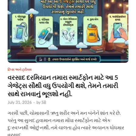
ટિપ્સ અને ટ્રીક્સ
વરસાદ દરમિયાન તમારા સ્માર્ટફોન માટે આ 5
ગેજેટ્સ સૌથી વધુ ઉપયોગી થશે, તેમને તમારી
સાથે રાખવાનું ભૂલશો નહીં.
July 31, 2026
-
by
SB
ગરમી પછી, ચોમાસાની ઋતુ શરીર અને મન બંનેને શાંત કરે છે.
પરંતુ આ સુખદ હવામાન તમારા મોંઘા સ્માર્ટફોન માટે એક
દુઃસ્વપ્નથી ઓછું નથી. તમે ચાલતા હોવ ત્યારે અચાનક ધોધમાર
વરસાદ …