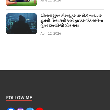
June 12, 2026
ચીનના સુપર કોમ્પ્યુટર પર મોટો સાયબર
હુમલો, મિસાઇલો અને ફાઇટર જેટ અંગેના
ગુપ્ત દસ્તાવેજો લીક થયા
April 12, 2026
FOLLOW ME