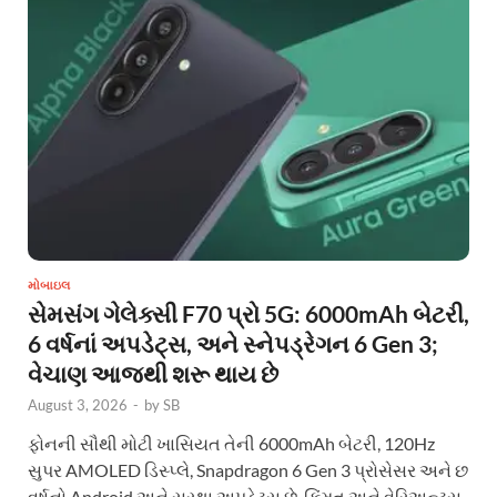
મોબાઇલ
સેમસંગ ગેલેક્સી F70 પ્રો 5G: 6000mAh બેટરી,
6 વર્ષનાં અપડેટ્સ, અને સ્નેપડ્રેગન 6 Gen 3;
વેચાણ આજથી શરૂ થાય છે
August 3, 2026
-
by
SB
ફોનની સૌથી મોટી ખાસિયત તેની 6000mAh બેટરી, 120Hz
સુપર AMOLED ડિસ્પ્લે, Snapdragon 6 Gen 3 પ્રોસેસર અને છ
વર્ષનો Android અને સુરક્ષા અપડેટ્સ છે. કિંમત અને વેરિઅન્ટ્સ