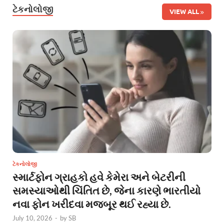
ટેકનોલોજી
VIEW ALL
ટેકનોલોજી
સ્માર્ટફોન ગ્રાહકો હવે કેમેરા અને બેટરીની
સમસ્યાઓથી ચિંતિત છે, જેના કારણે ભારતીયો
નવા ફોન ખરીદવા મજબૂર થઈ રહ્યા છે.
July 10, 2026
-
by
SB