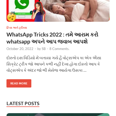
ટિપ્સ અને ટ્રીક્સ
WhatsApp Tricks 2022 : તમે આરામ કરો
whatsapp અપને આપ જવાબ આપશે
October 20, 2022
-
by
SB
-
8 Comments.
દોસ્તો ઇસ વિડિયો મેં બતાયા ગયે હૈ વોટ્સએપ કા એક ઐસા
સિક્રેટ ટ્રીક જો આપને કભી નહીં દેખા હોગા દોસ્તો આપ કે
વોટ્સએપ કે અંદર જો ભી મેસેજ આયેગા ઉસકા …
READ MORE
LATEST POSTS