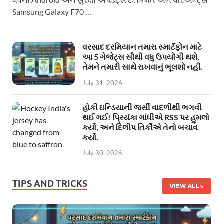
Samsung Galaxy F70 …
વરસાદ દરમિયાન તમારા સ્માર્ટફોન માટે
આ 5 ગેજેટ્સ સૌથી વધુ ઉપયોગી થશે,
તેમને તમારી સાથે રાખવાનું ભૂલશો નહીં.
July 31, 2026
હોકી ઇન્ડિયાની જર્સી વાદળીથી ભગવી
થઈ ગઈ! પ્રિયંકા ગાંધીએ RSS પર હુમલો
કર્યો, અને દિલીપ તિર્કીએ તેનો બચાવ
કર્યો.
July 30, 2026
TIPS AND TRICKS
VIEW ALL