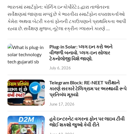
ભારતમાં સ્માર્ટફોન: કોર્નિંગ ઇન્કોર્પોરેટેડ દ્વારા તાજેતરના
સર્વેક્ષણમાં જાણવા મળ્યું છે કે ભારતીય સ્માર્ટફોન વપરાશકર્તાઓ
કેમેરા અથવા બેટરી કરતાં ફોનની ટકાઉપણાને પ્રાથમિકતા આપી
રહ્યા છે. સર્વેક્ષણ મુજબ, તૂટેલા સ્ક્રીન ગ્લાસને કારણે …
Plug-in Solar: પ્લગ ઇન કરો અને
વીજળી બનાવો. પ્લગ-ઇન સોલાર
ટેકનોલોજી વિશે જાણો.
July 6, 2026
Telegram Block: RE-NEET પરીક્ષાને
કારણે સરકારે ટેલિગ્રામ પર અસ્થાયી રૂપે
પ્રતિબંધ મૂક્યો
June 17, 2026
હવે ઇન્ટરનેટ વગરના ફોન પર લાઇવ ટીવી
જોઈ શકશો જુઓ કેવી રીતે