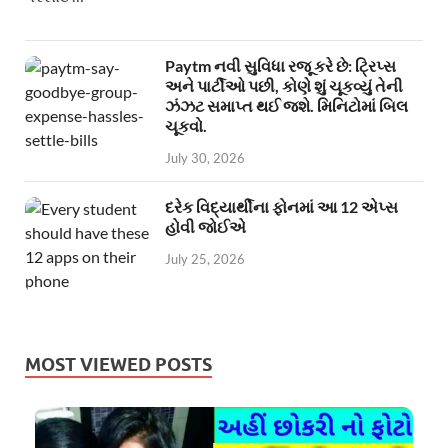
Paytm નવી સુવિધા રજૂ કરે છે: ટ્રિપ્સ
અને પાર્ટીઓ પછી, કોણે શું ચૂકવ્યું તેની
ઝંઝટ સમાપ્ત થઈ જશે. મિનિટોમાં બિલ
ચૂકવો.
July 30, 2026
દરેક વિદ્યાર્થીના ફોનમાં આ 12 એપ્સ
હોવી જોઈએ
July 25, 2026
MOST VIEWED POSTS