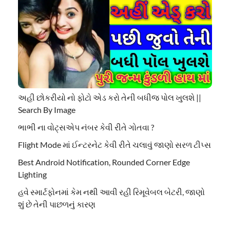
અહી છોકરીયો નો ફોટો એડ કરો તેની બધીજ પોલ ખુલશે ||
Search By Image
ભાભી ના વોટ્સએપ નંબર કેવી રીતે ગોતવા ?
Flight Mode માં ઈન્ટરનેટ કેવી રીતે ચલાવું જાણો સરળ ટીપ્સ
Best Android Notification, Rounded Corner Edge
Lighting
હવે સ્માર્ટફોનમાં કેમ નથી આવી રહી રિમૂવેબલ બેટરી, જાણો
શું છે તેની પાછળનું કારણ