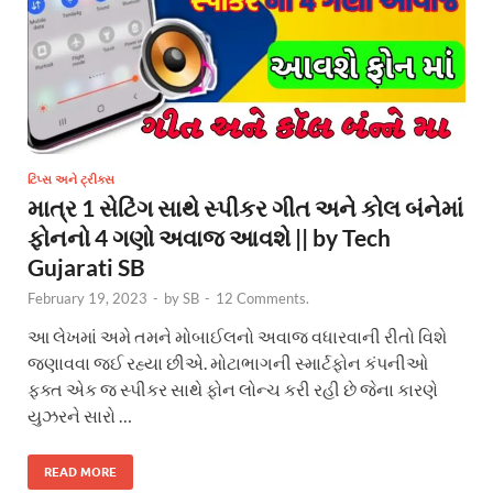
ટિપ્સ અને ટ્રીક્સ
માત્ર 1 સેટિંગ સાથે સ્પીકર ગીત અને કોલ બંનેમાં
ફોનનો 4 ગણો અવાજ આવશે || by Tech
Gujarati SB
February 19, 2023
-
by
SB
-
12 Comments.
આ લેખમાં અમે તમને મોબાઈલનો અવાજ વધારવાની રીતો વિશે
જણાવવા જઈ રહ્યા છીએ. મોટાભાગની સ્માર્ટફોન કંપનીઓ
ફક્ત એક જ સ્પીકર સાથે ફોન લોન્ચ કરી રહી છે જેના કારણે
યુઝરને સારો …
READ MORE