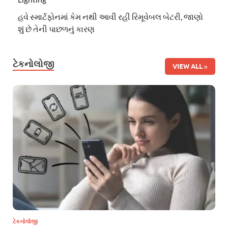
હવે સ્માર્ટફોનમાં કેમ નથી આવી રહી રિમૂવેબલ બેટરી, જાણો
શું છે તેની પાછળનું કારણ
ટેકનોલોજી
VIEW ALL
ટેકનોલોજી