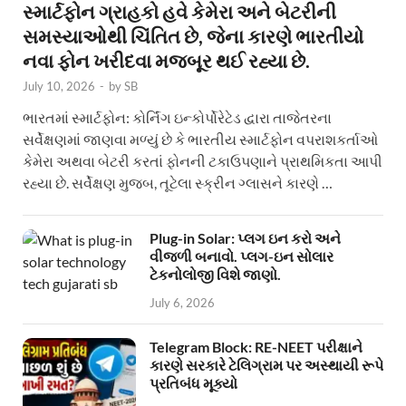
સ્માર્ટફોન ગ્રાહકો હવે કેમેરા અને બેટરીની
સમસ્યાઓથી ચિંતિત છે, જેના કારણે ભારતીયો
નવા ફોન ખરીદવા મજબૂર થઈ રહ્યા છે.
July 10, 2026
-
by
SB
ભારતમાં સ્માર્ટફોન: કોર્નિંગ ઇન્કોર્પોરેટેડ દ્વારા તાજેતરના
સર્વેક્ષણમાં જાણવા મળ્યું છે કે ભારતીય સ્માર્ટફોન વપરાશકર્તાઓ
કેમેરા અથવા બેટરી કરતાં ફોનની ટકાઉપણાને પ્રાથમિકતા આપી
રહ્યા છે. સર્વેક્ષણ મુજબ, તૂટેલા સ્ક્રીન ગ્લાસને કારણે …
Plug-in Solar: પ્લગ ઇન કરો અને
વીજળી બનાવો. પ્લગ-ઇન સોલાર
ટેકનોલોજી વિશે જાણો.
July 6, 2026
Telegram Block: RE-NEET પરીક્ષાને
કારણે સરકારે ટેલિગ્રામ પર અસ્થાયી રૂપે
પ્રતિબંધ મૂક્યો