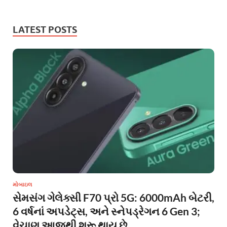
LATEST POSTS
મોબાઇલ
સેમસંગ ગેલેક્સી F70 પ્રો 5G: 6000mAh બેટરી,
6 વર્ષનાં અપડેટ્સ, અને સ્નેપડ્રેગન 6 Gen 3;
વેચાણ આજથી શરૂ થાય છે