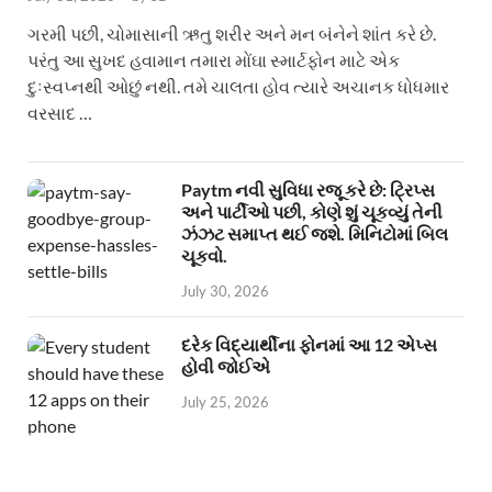
ગરમી પછી, ચોમાસાની ઋતુ શરીર અને મન બંનેને શાંત કરે છે.
પરંતુ આ સુખદ હવામાન તમારા મોંઘા સ્માર્ટફોન માટે એક
દુઃસ્વપ્નથી ઓછું નથી. તમે ચાલતા હોવ ત્યારે અચાનક ધોધમાર
વરસાદ …
Paytm નવી સુવિધા રજૂ કરે છે: ટ્રિપ્સ
અને પાર્ટીઓ પછી, કોણે શું ચૂકવ્યું તેની
ઝંઝટ સમાપ્ત થઈ જશે. મિનિટોમાં બિલ
ચૂકવો.
July 30, 2026
દરેક વિદ્યાર્થીના ફોનમાં આ 12 એપ્સ
હોવી જોઈએ
July 25, 2026