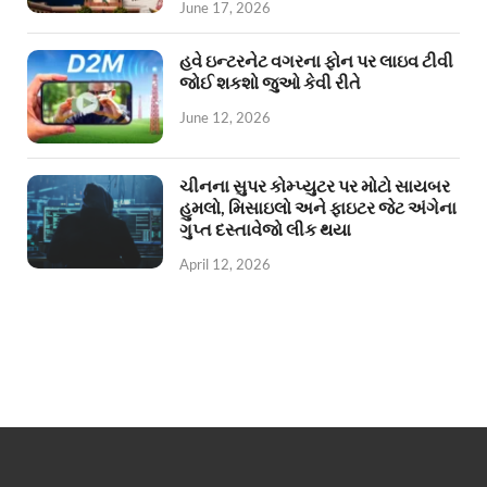
June 17, 2026
હવે ઇન્ટરનેટ વગરના ફોન પર લાઇવ ટીવી
જોઈ શકશો જુઓ કેવી રીતે
June 12, 2026
ચીનના સુપર કોમ્પ્યુટર પર મોટો સાયબર
હુમલો, મિસાઇલો અને ફાઇટર જેટ અંગેના
ગુપ્ત દસ્તાવેજો લીક થયા
April 12, 2026