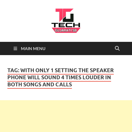
Tech
Tech News, Latest technology
MAIN MENU
news daily, new best tech gadgets
Gujarati SB-
reviews which include mobiles,
tablets, laptops, video games.
Being a tech news site we cover …
NEWS
TAG:
WITH ONLY 1 SETTING THE SPEAKER
PHONE WILL SOUND 4 TIMES LOUDER IN
BOTH SONGS AND CALLS