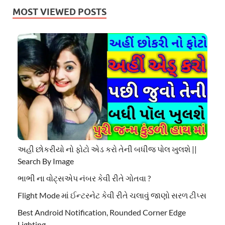
MOST VIEWED POSTS
અહી છોકરીયો નો ફોટો એડ કરો તેની બધીજ પોલ ખુલશે ||
Search By Image
ભાભી ના વોટ્સએપ નંબર કેવી રીતે ગોતવા ?
Flight Mode માં ઈન્ટરનેટ કેવી રીતે ચલાવું જાણો સરળ ટીપ્સ
Best Android Notification, Rounded Corner Edge
Lighting