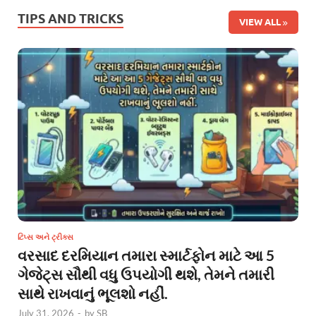
TIPS AND TRICKS
VIEW ALL
ટિપ્સ અને ટ્રીક્સ
વરસાદ દરમિયાન તમારા સ્માર્ટફોન માટે આ 5
ગેજેટ્સ સૌથી વધુ ઉપયોગી થશે, તેમને તમારી
સાથે રાખવાનું ભૂલશો નહીં.
July 31, 2026
-
by
SB