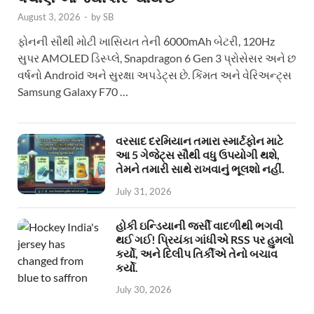
August 3, 2026
-
by
SB
ફોનની સૌથી મોટી ખાસિયત તેની 6000mAh બેટરી, 120Hz
સુપર AMOLED ડિસ્પ્લે, Snapdragon 6 Gen 3 પ્રોસેસર અને છ
વર્ષનો Android અને સુરક્ષા અપડેટ્સ છે. કિંમત અને વેરિઅન્ટ્સ
Samsung Galaxy F70 …
વરસાદ દરમિયાન તમારા સ્માર્ટફોન માટે
આ 5 ગેજેટ્સ સૌથી વધુ ઉપયોગી થશે,
તેમને તમારી સાથે રાખવાનું ભૂલશો નહીં.
July 31, 2026
હોકી ઇન્ડિયાની જર્સી વાદળીથી ભગવી
થઈ ગઈ! પ્રિયંકા ગાંધીએ RSS પર હુમલો
કર્યો, અને દિલીપ તિર્કીએ તેનો બચાવ
કર્યો.
July 30, 2026