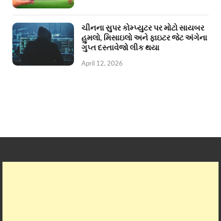
ચીનના સુપર કોમ્પ્યુટર પર મોટો સાયબર
હુમલો, મિસાઇલો અને ફાઇટર જેટ અંગેના
ગુપ્ત દસ્તાવેજો લીક થયા
April 12, 2026