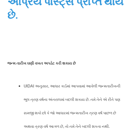
અપ્રિય પોસ્ટ્સ પ્રાપ્ત થાય
છે.
જન્મ તારીખ ઘણી વખત અપડેટ કરી શકાય છે
UIDAI અનુસાર, આધાર કાર્ડમાં આપવામાં આવેલી જન્મતારીખની
ભૂલ ત્રણ વર્ષના અંતરાલમાં બદલી શકાય છે. તમે તેને એ રીતે પણ
સમજી શકો છો કે જો આધારમાં જન્મતારીખ ત્રણ વર્ષ પાછળ છે
અથવા ત્રણ વર્ષ આગળ છે, તો તમે તેને બદલી શકતા નથી.