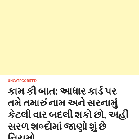
UNCATEGORIZED
કામ કી બાત: આધાર કાર્ડ પર
તમે તમારું નામ અને સરનામું
કેટલી વાર બદલી શકો છો, અહીં
સરળ શબ્દોમાં જાણો શું છે
નિયમો