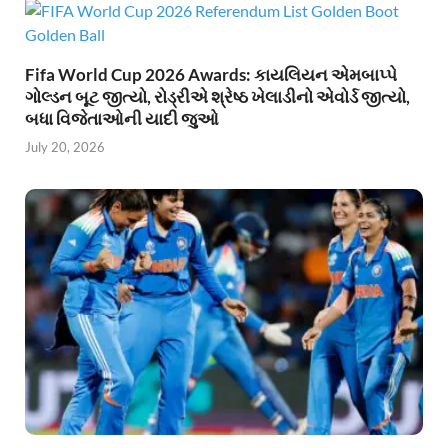
Fifa World Cup 2026 Awards: કાયલિયન એમબાપ્પે
ગોલ્ડન બૂટ જીત્યો, રોડ્રીએ શ્રેષ્ઠ ખેલાડીનો એવોર્ડ જીત્યો,
બધા વિજેતાઓની યાદી જુઓ
July 20, 2026