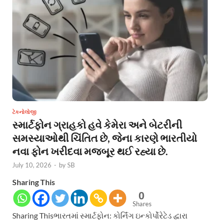
ટેકનોલોજી
સ્માર્ટફોન ગ્રાહકો હવે કેમેરા અને બેટરીની
સમસ્યાઓથી ચિંતિત છે, જેના કારણે ભારતીયો
નવા ફોન ખરીદવા મજબૂર થઈ રહ્યા છે.
July 10, 2026
-
by
SB
Sharing This
0
Shares
Sharing Thisભારતમાં સ્માર્ટફોન: કોર્નિંગ ઇન્કોર્પોરેટેડ દ્વારા