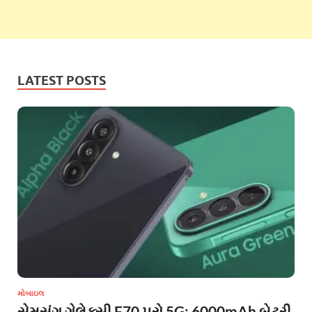
LATEST POSTS
મોબાઇલ
સેમસંગ ગેલેક્સી F70 પ્રો 5G: 6000mAh બેટરી,