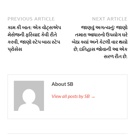
PREVIOUS ARTICLE
NEXT ARTICLE
કામ કી બાત: એક વોટ્સએપ
જાણવું અગત્યનુંઃ જાણો
મેસેજની ફરિયાદ કેવી રીતે
તમારા આધારનો ઉપયોગ ઘરે
કરવી, જાણો સ્ટેપ બાય સ્ટેપ
બેઠા ક્યાં અને કેટલી વાર થયો
પ્રોસેસ
છે, ઇતિહાસ જોવાની આ એક
સરળ રીત છે.
About SB
View all posts by SB →