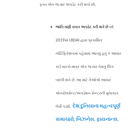
ફક્ત એક જ વાર અપડેટ કરી શકો છો.
જાતિ ઘણી વખત અપડેટ કરી શકે છે
વર્ષ
2019માં UIDAI દ્વારા પ્રકાશિત
નોટિફિકેશનમાં કહેવામાં આવ્યું હતું કે આધાર
કાર્ડ ધારકો માત્ર એક જ વાર તેમનું લિંગ
બદલી શકે છે. આ માટે તેઓએ આધાર
એનરોલમેન્ટ/અપડેશન સેન્ટરની મુલાકાત
દેશ દુનિયાના મહત્વપૂર્ણ
લેવી પડશે.
સમાચારો, બિઝનેસ, ફાયનાન્સ,