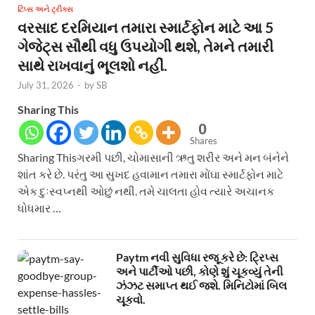
ટિપ્સ અને ટ્રીક્સ
વરસાદ દરમિયાન તમારા સ્માર્ટફોન માટે આ 5
ગેજેટ્સ સૌથી વધુ ઉપયોગી થશે, તેમને તમારી
સાથે રાખવાનું ભૂલશો નહીં.
July 31, 2026
-
by
SB
Sharing This
0
Shares
Sharing Thisગરમી પછી, ચોમાસાની ઋતુ શરીર અને મન બંનેને
શાંત કરે છે. પરંતુ આ સુખદ હવામાન તમારા મોંઘા સ્માર્ટફોન માટે
એક દુઃસ્વપ્નથી ઓછું નથી. તમે ચાલતા હોવ ત્યારે અચાનક
ધોધમાર …
Paytm નવી સુવિધા રજૂ કરે છે: ટ્રિપ્સ
અને પાર્ટીઓ પછી, કોણે શું ચૂકવ્યું તેની
ઝંઝટ સમાપ્ત થઈ જશે. મિનિટોમાં બિલ
ચૂકવો.