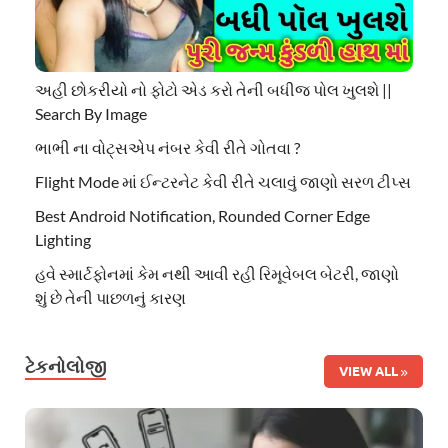
અહી છોકરીયો નો ફોટો એડ કરો તેની બધીજ પોલ ખુલશે ||
Search By Image
ભાભી ના વોટ્સએપ નંબર કેવી રીતે ગોતવા ?
Flight Mode માં ઈન્ટરનેટ કેવી રીતે ચલાવું જાણો સરળ ટીપ્સ
Best Android Notification, Rounded Corner Edge
Lighting
હવે સ્માર્ટફોનમાં કેમ નથી આવી રહી રિમૂવેબલ બેટરી, જાણો
શું છે તેની પાછળનું કારણ
ટેકનોલોજી
VIEW ALL