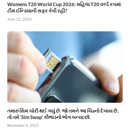
Womens T20 World Cup 2026: મહિલા T20 વર્લ્ડ કપમાં
ટીમ ઈન્ડિયાની સફર કેવી રહી?
June 12, 2026
તમારું સિમ ચોરી થઈ ગયું છે. જો તમને આ ચિહ્નો દેખાય છે,
તો તમે ‘Sim Swap’ કૌભાંડનો ભોગ બન્યા છો.
November 6, 2025