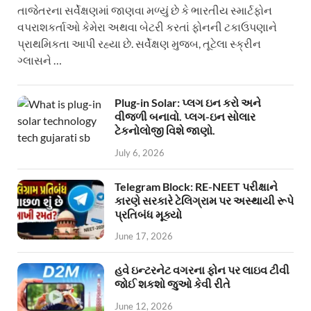
તાજેતરના સર્વેક્ષણમાં જાણવા મળ્યું છે કે ભારતીય સ્માર્ટફોન
વપરાશકર્તાઓ કેમેરા અથવા બેટરી કરતાં ફોનની ટકાઉપણાને
પ્રાથમિકતા આપી રહ્યા છે. સર્વેક્ષણ મુજબ, તૂટેલા સ્ક્રીન
ગ્લાસને …
Plug-in Solar: પ્લગ ઇન કરો અને
વીજળી બનાવો. પ્લગ-ઇન સોલાર
ટેકનોલોજી વિશે જાણો.
July 6, 2026
Telegram Block: RE-NEET પરીક્ષાને
કારણે સરકારે ટેલિગ્રામ પર અસ્થાયી રૂપે
પ્રતિબંધ મૂક્યો
June 17, 2026
હવે ઇન્ટરનેટ વગરના ફોન પર લાઇવ ટીવી
જોઈ શકશો જુઓ કેવી રીતે
June 12, 2026