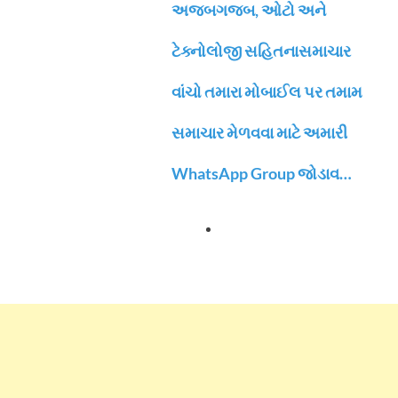
અજબગજબ, ઓટો અને
ટેક્નોલોજી સહિતનાસમાચાર
વાંચો તમારા મોબાઈલ પર તમામ
સમાચાર મેળવવા માટે અમારી
WhatsApp Group જોડાવ…