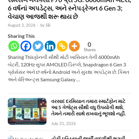
6 વર્ષનાં અપડેટ્સ, અને સ્નેપડ્રેગન 6 Gen 3;
વેચાણ આજથી શરૂ થાય છે
August 3, 2026
-
by
SB
Sharing This
0
Shares
Sharing Thisફોનની સૌથી મોટી ખાસિયત તેની 6000mAh
બેટરી, 120Hz સુપર AMOLED ડિસ્પ્લે, Snapdragon 6 Gen 3
પ્રોસેસર અને છ વર્ષનો Android અને સુરક્ષા અપડેટ્સ છે. કિંમત
અને વેરિઅન્ટ્સ Samsung Galaxy …
વરસાદ દરમિયાન તમારા સ્માર્ટફોન માટે
આ 5 ગેજેટ્સ સૌથી વધુ ઉપયોગી થશે,
તેમને તમારી સાથે રાખવાનું ભૂલશો નહીં.
July 31, 2026
હોકી ઇન્ડિયાની જર્સી વાદળીથી ભગવી