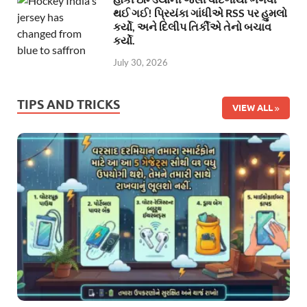
થઈ ગઈ! પ્રિયંકા ગાંધીએ RSS પર હુમલો
કર્યો, અને દિલીપ તિર્કીએ તેનો બચાવ
કર્યો.
July 30, 2026
TIPS AND TRICKS
VIEW ALL