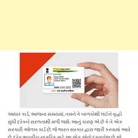
આધાર કાર્ડ, આજના સમયમાં, તમને તે બાળકોથી લઈને વૃદ્ધો
સુધી દરેકને સરળતાથી મળી જશે. આનું કારણ એ છે કે તે એક
સરકારી ઓળખ કાર્ડ છે, જે ભારત સરકાર દ્વારા જારી કરવામાં આવે
છે. દરેક ભારતીય નાગરિક માટે આ એક એવો દસ્તાવેજ છે, જે