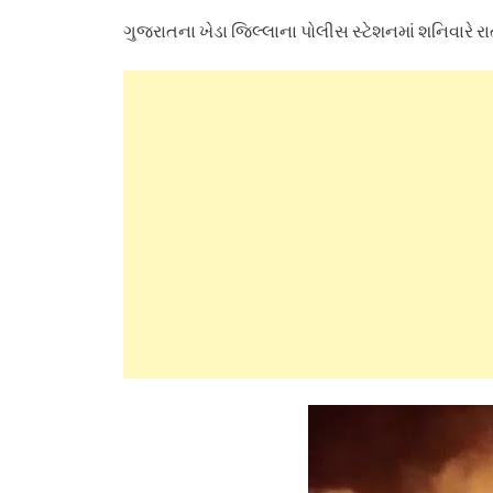
ગુજરાતના ખેડા જિલ્લાના પોલીસ સ્ટેશનમાં શનિવારે ર