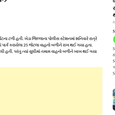
બ
A
S
ઘટના ટળી હતી. ખેડા જિલ્લાના પોલીસ સ્ટેશનમાં શનિવારે રાત્રે
પાર્ક કરાયેલા 25 જેટલા વાહનો બળીને રાખ થઈ ગયા હતા.
S
ી હતી. પરંતુ ત્યાં સુધીમાં તમામ વાહનો બળીને ખાખ થઈ ગયા
6
S
અ
S