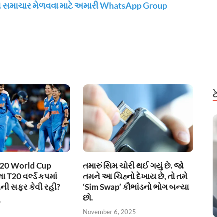
મ સમાચાર મેળવવા માટે અમારી WhatsApp Group
20 World Cup
તમારું સિમ ચોરી થઈ ગયું છે. જો
 T20 વર્લ્ડ કપમાં
તમને આ ચિહ્નો દેખાય છે, તો તમે
ાની સફર કેવી રહી?
‘Sim Swap’ કૌભાંડનો ભોગ બન્યા
છો.
6
November 6, 2025