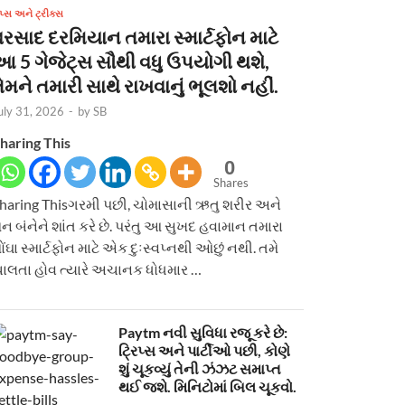
િપ્સ અને ટ્રીક્સ
વરસાદ દરમિયાન તમારા સ્માર્ટફોન માટે
આ 5 ગેજેટ્સ સૌથી વધુ ઉપયોગી થશે,
ેમને તમારી સાથે રાખવાનું ભૂલશો નહીં.
uly 31, 2026
-
by
SB
haring This
0
Shares
haring Thisગરમી પછી, ચોમાસાની ઋતુ શરીર અને
ન બંનેને શાંત કરે છે. પરંતુ આ સુખદ હવામાન તમારા
ોંઘા સ્માર્ટફોન માટે એક દુઃસ્વપ્નથી ઓછું નથી. તમે
ાલતા હોવ ત્યારે અચાનક ધોધમાર …
Paytm નવી સુવિધા રજૂ કરે છે:
ટ્રિપ્સ અને પાર્ટીઓ પછી, કોણે
શું ચૂકવ્યું તેની ઝંઝટ સમાપ્ત
થઈ જશે. મિનિટોમાં બિલ ચૂકવો.