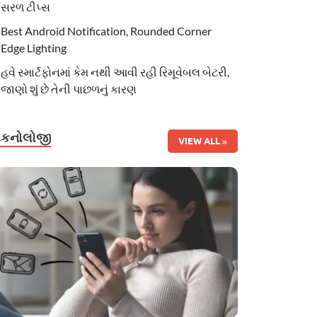
સરળ ટીપ્સ
Best Android Notification, Rounded Corner
Edge Lighting
હવે સ્માર્ટફોનમાં કેમ નથી આવી રહી રિમૂવેબલ બેટરી,
જાણો શું છે તેની પાછળનું કારણ
ટેકનોલોજી
VIEW ALL