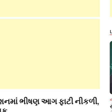
ટેશનમાં ભીષણ આગ ફાટી નીકળી,
મ
ાક