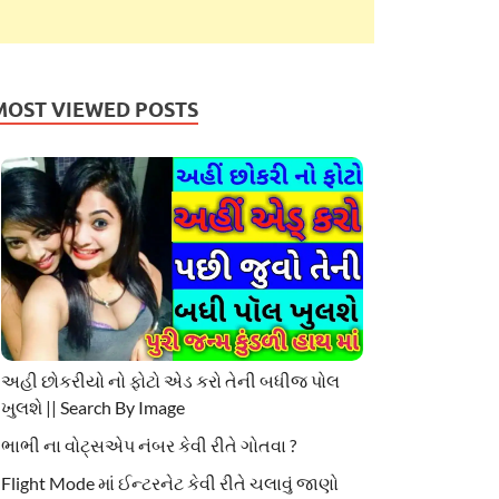
MOST VIEWED POSTS
અહી છોકરીયો નો ફોટો એડ કરો તેની બધીજ પોલ
ખુલશે || Search By Image
ભાભી ના વોટ્સએપ નંબર કેવી રીતે ગોતવા ?
Flight Mode માં ઈન્ટરનેટ કેવી રીતે ચલાવું જાણો