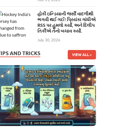
હોકી ઇન્ડિયાની જર્સી વાદળીથી
ભગવી થઈ ગઈ! પ્રિયંકા ગાંધીએ
RSS પર હુમલો કર્યો, અને દિલીપ
તિર્કીએ તેનો બચાવ કર્યો.
July 30, 2026
TIPS AND TRICKS
VIEW ALL