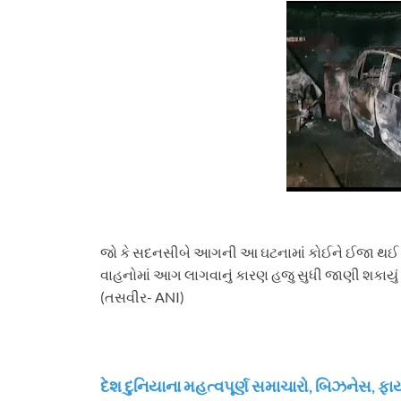
જો કે સદનસીબે આગની આ ઘટનામાં કોઈને ઈજા થઈ 
વાહનોમાં આગ લાગવાનું કારણ હજુ સુધી જાણી શકાયું 
(તસવીર- ANI)
દેશ દુનિયાના મહત્વપૂર્ણ સમાચારો, બિઝનેસ