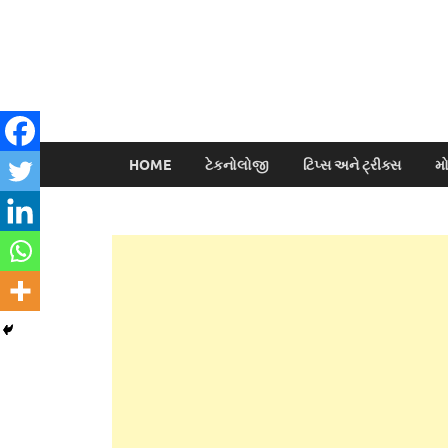
HOME
ટેકનોલોજી
ટિપ્સ અને ટ્રીક્સ
મ