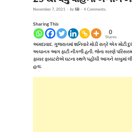
November 7, 2021
-
by
SB
-
4 Comments.
Sharing This
0
Shares
અમદાવાદ. ગુજરાતમાં શનિવારે મોડી રાત્રે એક મોટી દુર્
અચાનક આગ ફાટી નીકળી હતી. જેના કારણે પરિસરમાં 
ફાયર ફાયટરોએ ઘટના સ્થળે પહોંચી આગને કાબુમાં લીધ
હતા.