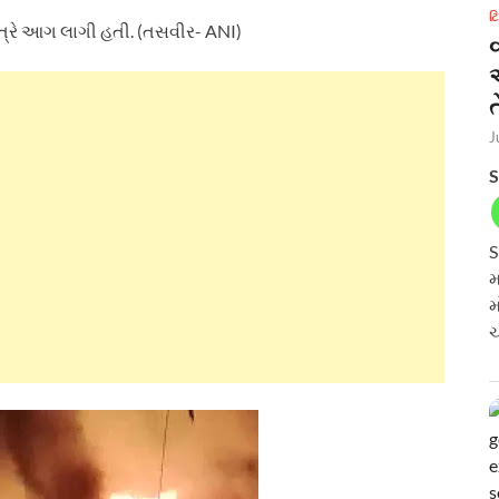
ટ
ાત્રે આગ લાગી હતી. (તસવીર- ANI)
ત
J
S
S
મ
મ
ચ