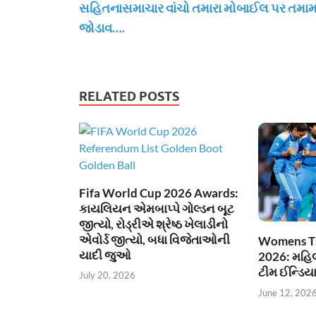
સહિતનાસમાચાર વાંચો તમારા મોબાઈલ પર તમા
જોડાવ….
RELATED POSTS
Fifa World Cup 2026 Awards:
કાયલિયન એમબાપ્પે ગોલ્ડન બૂટ
જીત્યો, રોડ્રીએ શ્રેષ્ઠ ખેલાડીનો
એવોર્ડ જીત્યો, બધા વિજેતાઓની
Womens T
યાદી જુઓ
2026: મહિલા
ટીમ ઈન્ડિય
July 20, 2026
June 12, 202