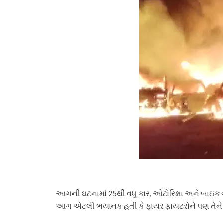
આગની ઘટનામાં 25થી વધુ કાર, ઓટોરિક્ષા અને બાઇક
આગ એટલી ભયાનક હતી કે ફાયર ફાયટરોને પણ તેને કા