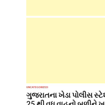
UNCATEGORIZED
ગુજરાતના ખેડા પોલીસ સ્
25 થી વધુ વાહનો બળીને ખ