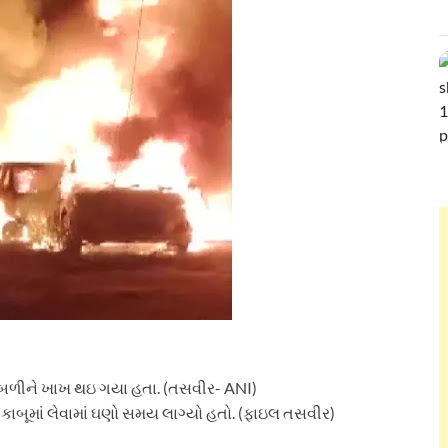
 બળીને ખાખ થઇ ગયા હતા. (તસવીર- ANI)
બૂમાં લેવામાં ઘણો સમય લાગ્યો હતો. (ફાઇલ તસવીર)