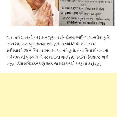
લતા મંગેશકરની પ્રથમ રજૂઆત ઈન્દોરમાં અખિલ ભારતીય કૃષિ
અને ઉદ્યોગ પ્રદર્શનમાં થઈ હતી. જેમાં ટિકિટનો દર દોઢ
રૂપિયાથી 25 રૂપિયા રાખવામાં આવ્યો હતો. તેના પિતા દીનાનાથ
મંગેશકરની પુણ્યતિથિ પર લતાના ભાઈ હદયનાથ મંગેશકર અને
બહેન ઉષા મંગેશકરે પણ એક જ મંચ પરથી પરફોર્મ કર્યું હતું.