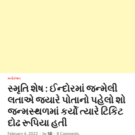
મનોરંજન
સ્મૃતિ શેષ : ઈન્દોરમાં જન્મેલી
લતાએ જ્યારે પોતાનો પહેલો શો
જન્મસ્થળમાં કર્યો ત્યારે ટિકિટ
દોઢ રૂપિયા હતી
February 6, 2022
-
by
SB
-
8 Comments.