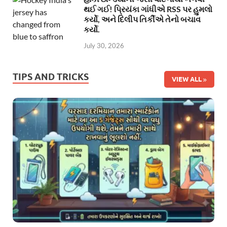
થઈ ગઈ! પ્રિયંકા ગાંધીએ RSS પર હુમલો
કર્યો, અને દિલીપ તિર્કીએ તેનો બચાવ
કર્યો.
July 30, 2026
TIPS AND TRICKS
VIEW ALL