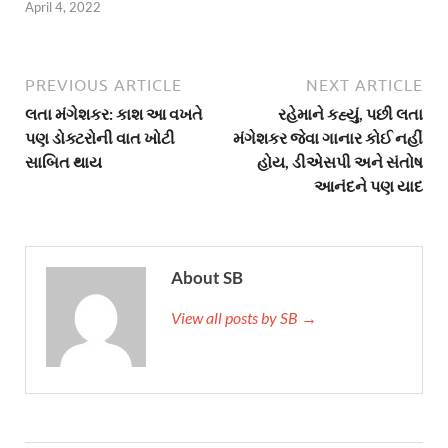
April 4, 2022
PREVIOUS ARTICLE
NEXT ARTICLE
લતા મંગેશકર: કાશ આ વખતે
રહેમાને કહ્યું, પછી લતા
પણ ડોક્ટરોની વાત ખોટી
મંગેશકર જેવા ગાનાર કોઈ નહીં
સાબિત થાય
હોય, ડીએસપી અને સંતોષ
આનંદને પણ યાદ
About SB
View all posts by SB →