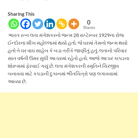
Sharing This
0
Shares
ભારત રત્ન લતા મંગેશકરનો જન્મ 28 સપ્ટેમ્બર 1929ના રોજ
ઈન્દોરના શીખ મહોલ્લામાં થયો હતો. જે ઘરમાં તેમનો જન્મ થયો
હતો તે ઘર વાઘ સાહેબ કે બડા તરીકે જાણીતું હતું. લતાનો પરિવાર
સાત વર્ષની ઉંમર સુધી આ ઘરમાં રહેતો હતો. આજે આ ઘર કાપડના
શોરૂમમાં ફેરવાઈ ગયું છે. લતા મંગેશકરની સ્મૃતિને ચિરંજીવ
બનાવવા માટે કપડાની દુકાનમાં ભીંતચિત્રો પણ લગાવવામાં
આવ્યા છે.