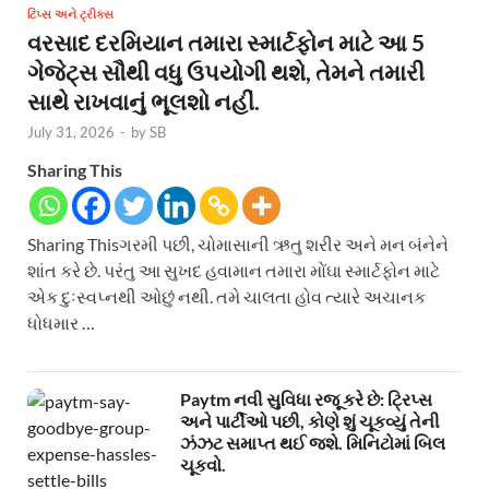
ટિપ્સ અને ટ્રીક્સ
વરસાદ દરમિયાન તમારા સ્માર્ટફોન માટે આ 5
ગેજેટ્સ સૌથી વધુ ઉપયોગી થશે, તેમને તમારી
સાથે રાખવાનું ભૂલશો નહીં.
July 31, 2026
-
by
SB
Sharing This
Sharing Thisગરમી પછી, ચોમાસાની ઋતુ શરીર અને મન બંનેને
શાંત કરે છે. પરંતુ આ સુખદ હવામાન તમારા મોંઘા સ્માર્ટફોન માટે
એક દુઃસ્વપ્નથી ઓછું નથી. તમે ચાલતા હોવ ત્યારે અચાનક
ધોધમાર …
Paytm નવી સુવિધા રજૂ કરે છે: ટ્રિપ્સ
અને પાર્ટીઓ પછી, કોણે શું ચૂકવ્યું તેની
ઝંઝટ સમાપ્ત થઈ જશે. મિનિટોમાં બિલ
ચૂકવો.