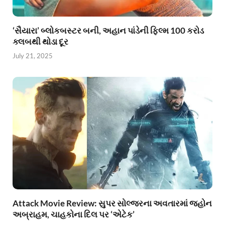
‘સૈયારા’ બ્લોકબસ્ટર બની, અહાન પાંડેની ફિલ્મ 100 કરોડ
ક્લબથી થોડા દૂર
July 21, 2025
Attack Movie Review: સુપર સોલ્જરના અવતારમાં જ્હોન
અબ્રાહમ, ચાહકોના દિલ પર ‘એટેક’