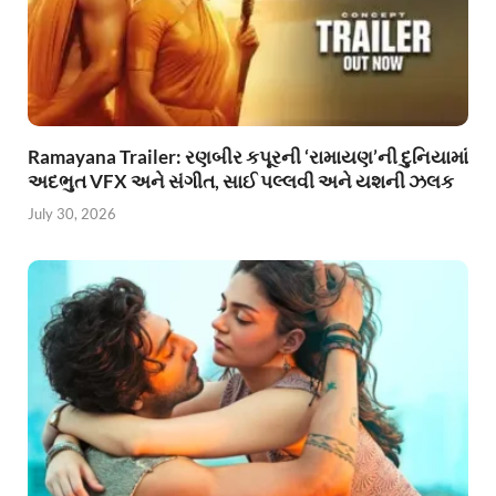
Ramayana Trailer: રણબીર કપૂરની ‘રામાયણ’ની દુનિયામાં
અદભુત VFX અને સંગીત, સાઈ પલ્લવી અને યશની ઝલક
July 30, 2026