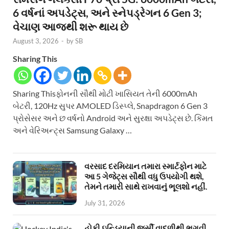
6 વર્ષનાં અપડેટ્સ, અને સ્નેપડ્રેગન 6 Gen 3;
વેચાણ આજથી શરૂ થાય છે
August 3, 2026
-
by
SB
Sharing This
Sharing Thisફોનની સૌથી મોટી ખાસિયત તેની 6000mAh
બેટરી, 120Hz સુપર AMOLED ડિસ્પ્લે, Snapdragon 6 Gen 3
પ્રોસેસર અને છ વર્ષનો Android અને સુરક્ષા અપડેટ્સ છે. કિંમત
અને વેરિઅન્ટ્સ Samsung Galaxy …
વરસાદ દરમિયાન તમારા સ્માર્ટફોન માટે
આ 5 ગેજેટ્સ સૌથી વધુ ઉપયોગી થશે,
તેમને તમારી સાથે રાખવાનું ભૂલશો નહીં.
July 31, 2026
હોકી ઇન્ડિયાની જર્સી વાદળીથી ભગવી