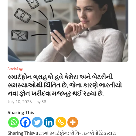
ટેકનોલોજી
સ્માર્ટફોન ગ્રાહકો હવે કેમેરા અને બેટરીની
સમસ્યાઓથી ચિંતિત છે, જેના કારણે ભારતીયો
નવા ફોન ખરીદવા મજબૂર થઈ રહ્યા છે.
July 10, 2026
-
by
SB
Sharing This
Sharing Thisભારતમાં સ્માર્ટફોન: કોર્નિંગ ઇન્કોર્પોરેટેડ દ્વારા