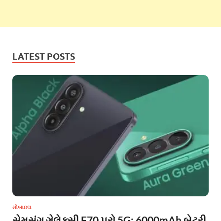
LATEST POSTS
મોબાઇલ
સેમસંગ ગેલેક્સી F70 પ્રો 5G: 6000mAh બેટરી,