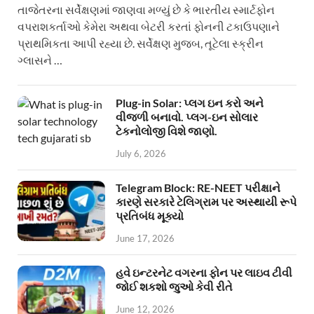
તાજેતરના સર્વેક્ષણમાં જાણવા મળ્યું છે કે ભારતીય સ્માર્ટફોન
વપરાશકર્તાઓ કેમેરા અથવા બેટરી કરતાં ફોનની ટકાઉપણાને
પ્રાથમિકતા આપી રહ્યા છે. સર્વેક્ષણ મુજબ, તૂટેલા સ્ક્રીન
ગ્લાસને …
Plug-in Solar: પ્લગ ઇન કરો અને
વીજળી બનાવો. પ્લગ-ઇન સોલાર
ટેકનોલોજી વિશે જાણો.
July 6, 2026
Telegram Block: RE-NEET પરીક્ષાને
કારણે સરકારે ટેલિગ્રામ પર અસ્થાયી રૂપે
પ્રતિબંધ મૂક્યો
June 17, 2026
હવે ઇન્ટરનેટ વગરના ફોન પર લાઇવ ટીવી
જોઈ શકશો જુઓ કેવી રીતે
June 12, 2026