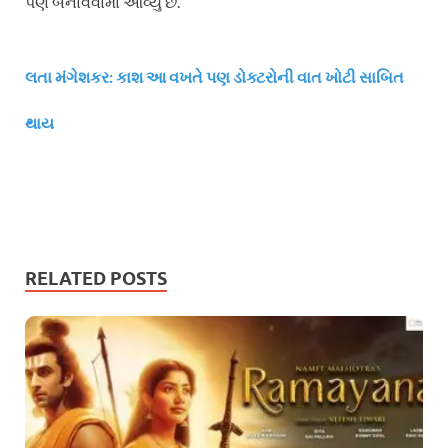
પણ બનાવવામાં આવ્યું છે.
લતા મંગેશકર: કાશ આ વખતે પણ ડોક્ટરોની વાત ખોટી સાબિત
થાય
RELATED POSTS