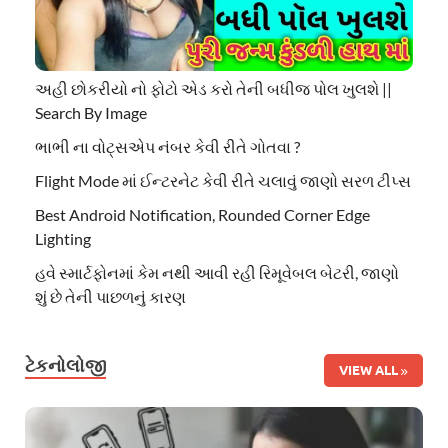
અહી છોકરીયો નો ફોટો એડ કરો તેની બધીજ પોલ ખુલશે ||
Search By Image
ભાભી ના વોટ્સએપ નંબર કેવી રીતે ગોતવા ?
Flight Mode માં ઈન્ટરનેટ કેવી રીતે ચલાવું જાણો સરળ ટીપ્સ
Best Android Notification, Rounded Corner Edge
Lighting
હવે સ્માર્ટફોનમાં કેમ નથી આવી રહી રિમૂવેબલ બેટરી, જાણો
શું છે તેની પાછળનું કારણ
ટેકનોલોજી
VIEW ALL