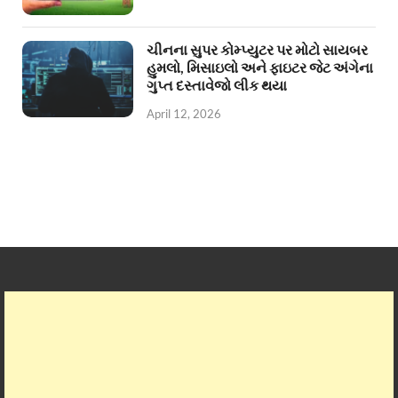
ચીનના સુપર કોમ્પ્યુટર પર મોટો સાયબર
હુમલો, મિસાઇલો અને ફાઇટર જેટ અંગેના
ગુપ્ત દસ્તાવેજો લીક થયા
April 12, 2026