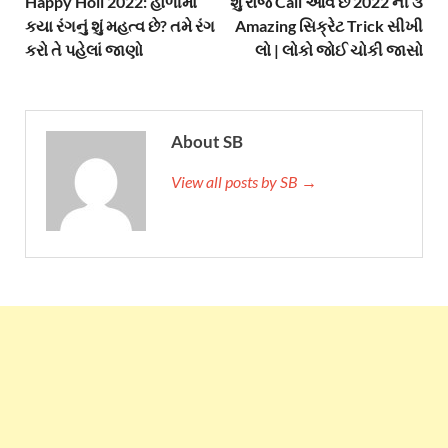
Happy Holi 2022: હોળીમાં
શું રોજ Call આવે છે 2022 ની ૩
કયા રંગનું શું મહત્વ છે? તમે રંગ
Amazing સિક્રેટ Trick સીખી
કરો તે પહેલાં જાણો
લો | લોકો જોઈ ચોકી જાસો
About SB
View all posts by SB →