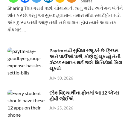
Shares
Sharing Thisગરમી પછી, ચોમાસાની ઋતુ શરીર અને મન બંનેને
શાંત કરે છે. પરંતુ આ સુખદ હવામાન તમારા મોંઘા સ્માર્ટફોન માટે
એક દુઃસ્વપ્નથી ઓછું નથી. તમે ચાલતા હોવ ત્યારે અચાનક
ધોધમાર …
Paytm નવી સુવિધા રજૂ કરે છે: ટ્રિપ્સ
અને પાર્ટીઓ પછી, કોણે શું ચૂકવ્યું તેની
ઝંઝટ સમાપ્ત થઈ જશે. મિનિટોમાં બિલ
ચૂકવો.
July 30, 2026
દરેક વિદ્યાર્થીના ફોનમાં આ 12 એપ્સ
હોવી જોઈએ
July 25, 2026