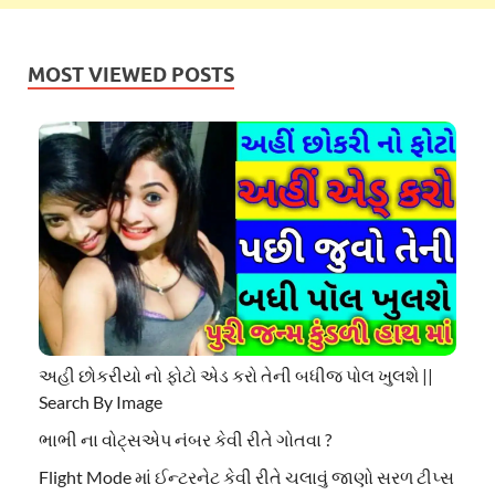
MOST VIEWED POSTS
અહી છોકરીયો નો ફોટો એડ કરો તેની બધીજ પોલ ખુલશે ||
Search By Image
ભાભી ના વોટ્સએપ નંબર કેવી રીતે ગોતવા ?
Flight Mode માં ઈન્ટરનેટ કેવી રીતે ચલાવું જાણો સરળ ટીપ્સ