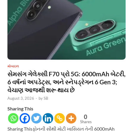
મોબાઇલ
સેમસંગ ગેલેક્સી F70 પ્રો 5G: 6000mAh બેટરી,
6 વર્ષનાં અપડેટ્સ, અને સ્નેપડ્રેગન 6 Gen 3;
વેચાણ આજથી શરૂ થાય છે
August 3, 2026
-
by
SB
Sharing This
0
Shares
Sharing Thisફોનની સૌથી મોટી ખાસિયત તેની 6000mAh