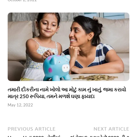
તમારી દીકરીના નામે ખોલો આ મોટું કામ નું ખાતું, જમા કરાવો
માત્ર 250 રૂપિયા, તમને મળશે ઘણા ફાયદા
May 12, 2022
PREVIOUS ARTICLE
NEXT ARTICLE