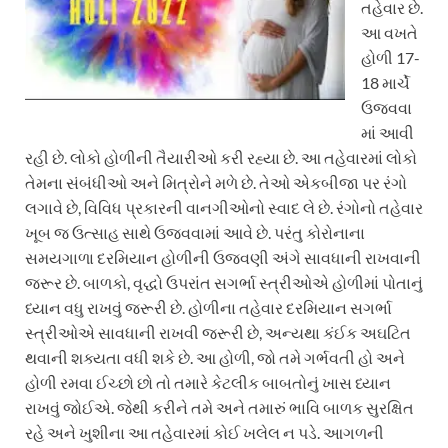
તહેવાર છે.
આ વખતે
હોળી 17-
18 માર્ચે
ઉજવવા
માં આવી
રહી છે. લોકો હોળીની તૈયારીઓ કરી રહ્યા છે. આ તહેવારમાં લોકો
તેમના સંબંધીઓ અને મિત્રોને મળે છે. તેઓ એકબીજા પર રંગો
લગાવે છે, વિવિધ પ્રકારની વાનગીઓનો સ્વાદ લે છે. રંગોનો તહેવાર
ખૂબ જ ઉત્સાહ સાથે ઉજવવામાં આવે છે. પરંતુ કોરોનાના
સમયગાળા દરમિયાન હોળીની ઉજવણી અંગે સાવધાની રાખવાની
જરૂર છે. બાળકો, વૃદ્ધો ઉપરાંત સગર્ભા સ્ત્રીઓએ હોળીમાં પોતાનું
ધ્યાન વધુ રાખવું જરૂરી છે. હોળીના તહેવાર દરમિયાન સગર્ભા
સ્ત્રીઓએ સાવધાની રાખવી જરૂરી છે, અન્યથા કંઈક અઘટિત
થવાની શક્યતા વધી શકે છે. આ હોળી, જો તમે ગર્ભવતી હો અને
હોળી રમવા ઈચ્છો છો તો તમારે કેટલીક બાબતોનું ખાસ ધ્યાન
રાખવું જોઈએ. જેથી કરીને તમે અને તમારું ભાવિ બાળક સુરક્ષિત
રહે અને ખુશીના આ તહેવારમાં કોઈ ખલેલ ન પડે. આગળની