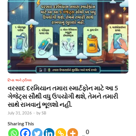
ટિપ્સ અને ટ્રીક્સ
વરસાદ દરમિયાન તમારા સ્માર્ટફોન માટે આ 5
ગેજેટ્સ સૌથી વધુ ઉપયોગી થશે, તેમને તમારી
સાથે રાખવાનું ભૂલશો નહીં.
July 31, 2026
-
by
SB
Sharing This
0