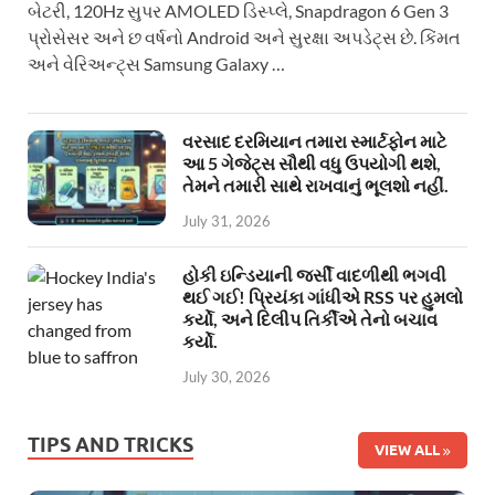
બેટરી, 120Hz સુપર AMOLED ડિસ્પ્લે, Snapdragon 6 Gen 3
પ્રોસેસર અને છ વર્ષનો Android અને સુરક્ષા અપડેટ્સ છે. કિંમત
અને વેરિઅન્ટ્સ Samsung Galaxy …
વરસાદ દરમિયાન તમારા સ્માર્ટફોન માટે
આ 5 ગેજેટ્સ સૌથી વધુ ઉપયોગી થશે,
તેમને તમારી સાથે રાખવાનું ભૂલશો નહીં.
July 31, 2026
હોકી ઇન્ડિયાની જર્સી વાદળીથી ભગવી
થઈ ગઈ! પ્રિયંકા ગાંધીએ RSS પર હુમલો
કર્યો, અને દિલીપ તિર્કીએ તેનો બચાવ
કર્યો.
July 30, 2026
TIPS AND TRICKS
VIEW ALL