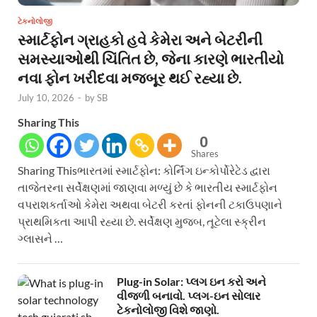
ટેકનોલોજી
સ્માર્ટફોન ગ્રાહકો હવે કેમેરા અને બેટરીની
સમસ્યાઓથી ચિંતિત છે, જેના કારણે ભારતીયો
નવા ફોન ખરીદવા મજબૂર થઈ રહ્યા છે.
July 10, 2026
-
by
SB
Sharing This
0
Shares
Sharing Thisભારતમાં સ્માર્ટફોન: કોર્નિંગ ઇન્કોર્પોરેટેડ દ્વારા
તાજેતરના સર્વેક્ષણમાં જાણવા મળ્યું છે કે ભારતીય સ્માર્ટફોન
વપરાશકર્તાઓ કેમેરા અથવા બેટરી કરતાં ફોનની ટકાઉપણાને
પ્રાથમિકતા આપી રહ્યા છે. સર્વેક્ષણ મુજબ, તૂટેલા સ્ક્રીન
ગ્લાસને …
Plug-in Solar: પ્લગ ઇન કરો અને
વીજળી બનાવો. પ્લગ-ઇન સોલાર
ટેકનોલોજી વિશે જાણો.