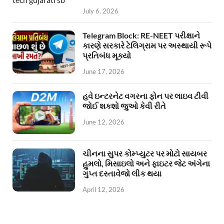
July 6, 2026
Telegram Block: RE-NEET પરીક્ષાને
કારણે સરકારે ટેલિગ્રામ પર અસ્થાયી રૂપે
પ્રતિબંધ મૂક્યો
June 17, 2026
હવે ઇન્ટરનેટ વગરના ફોન પર લાઇવ ટીવી
જોઈ શકશો જુઓ કેવી રીતે
June 12, 2026
ચીનના સુપર કોમ્પ્યુટર પર મોટો સાયબર
હુમલો, મિસાઇલો અને ફાઇટર જેટ અંગેના
ગુપ્ત દસ્તાવેજો લીક થયા
April 12, 2026