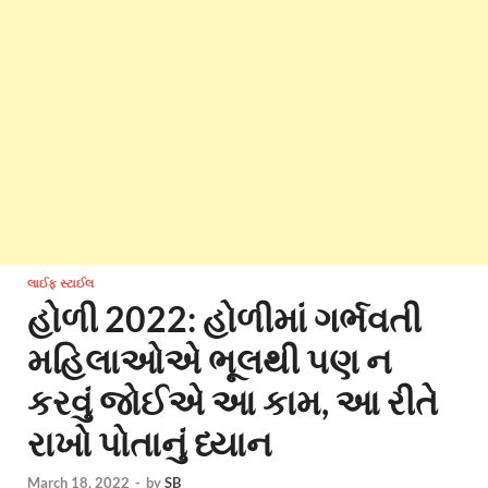
લાઈફ સ્ટાઈલ
હોળી 2022: હોળીમાં ગર્ભવતી
મહિલાઓએ ભૂલથી પણ ન
કરવું જોઈએ આ કામ, આ રીતે
રાખો પોતાનું ધ્યાન
March 18, 2022
-
by
SB