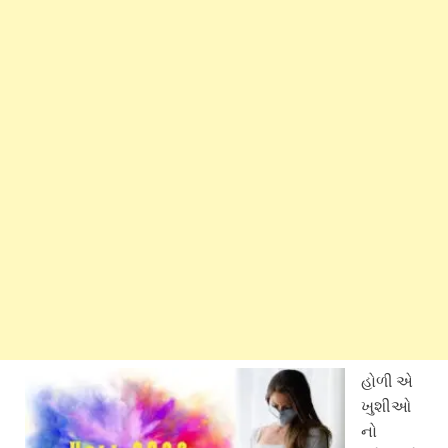
હોળી એ
ખુશીઓ
નો