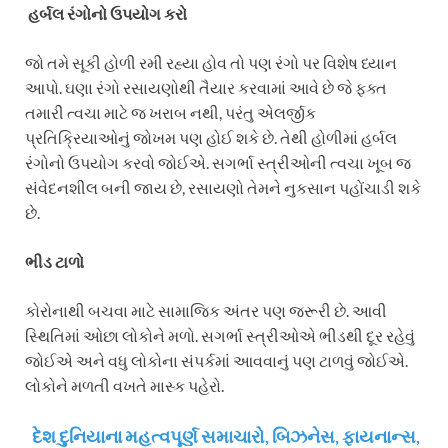
હર્બલ રંગોનો ઉપયોગ કરો
જો તમે સૂકી હોળી રમી રહ્યા હોવ તો પણ રંગો પર વિશેષ ધ્યાન
આપો. ઘણા રંગો રસાયણોથી તૈયાર કરવામાં આવે છે જે ફક્ત
તમારી ત્વચા માટે જ ખરાબ નથી, પરંતુ એલર્જીક
પ્રતિક્રિયાઓનું જોખમ પણ હોઈ શકે છે. તેથી હોળીમાં હર્બલ
રંગોનો ઉપયોગ કરવો જોઈએ. સગર્ભા સ્ત્રીઓની ત્વચા ખૂબ જ
સંવેદનશીલ બની જાય છે, રસાયણો તેમને નુકસાન પહોંચાડી શકે
છે.
ભીડ ટાળો
કોરોનાથી બચવા માટે સામાજિક અંતર પણ જરૂરી છે. આવી
સ્થિતિમાં ઓછા લોકોને મળો. સગર્ભા સ્ત્રીઓએ ભીડથી દૂર રહેવું
જોઈએ અને વધુ લોકોના સંપર્કમાં આવવાનું પણ ટાળવું જોઈએ.
લોકોને મળતી વખતે માસ્ક પહેરો.
દેશ દુનિયાના મહત્વપૂર્ણ સમાચારો, બિઝનેસ, ફાયનાન્સ,