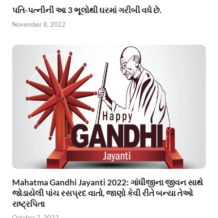
પતિ-પત્નીની આ 3 ભૂલોથી ઘરમાં ગરીબી વધે છે.
November 8, 2022
Mahatma Gandhi Jayanti 2022: ગાંધીજીના જીવન સાથે
જોડાયેલી પાંચ રસપ્રદ વાતો, જાણો કેવી રીતે બન્યા તેઓ
રાષ્ટ્રપિતા
October 2, 2022