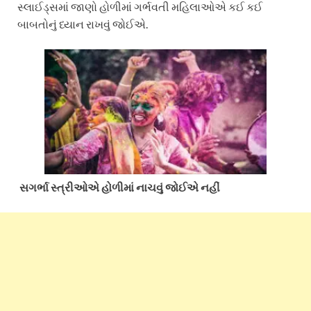
સ્લાઈડ્સમાં જાણો હોળીમાં ગર્ભવતી મહિલાઓએ કઈ કઈ
બાબતોનું ધ્યાન રાખવું જોઈએ.
સગર્ભા સ્ત્રીઓએ હોળીમાં નાચવું જોઈએ નહીં