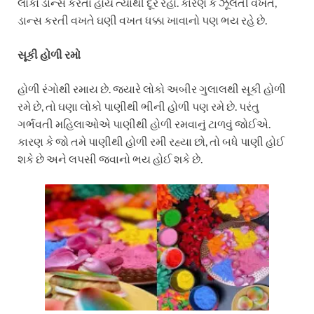
લોકો ડાન્સ કરતા હોય ત્યાંથી દૂર રહો. કારણ કે ઝૂલતી વખતે,
ડાન્સ કરતી વખતે ઘણી વખત ધક્કા ખાવાનો પણ ભય રહે છે.
સૂકી હોળી રમો
હોળી રંગોથી રમાય છે. જ્યારે લોકો અબીર ગુલાલથી સૂકી હોળી
રમે છે, તો ઘણા લોકો પાણીથી ભીની હોળી પણ રમે છે. પરંતુ
ગર્ભવતી મહિલાઓએ પાણીથી હોળી રમવાનું ટાળવું જોઈએ.
કારણ કે જો તમે પાણીથી હોળી રમી રહ્યા છો, તો બધે પાણી હોઈ
શકે છે અને લપસી જવાનો ભય હોઈ શકે છે.