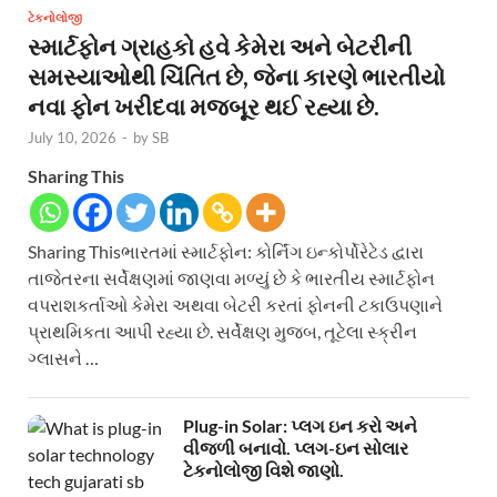
ટેકનોલોજી
સ્માર્ટફોન ગ્રાહકો હવે કેમેરા અને બેટરીની
સમસ્યાઓથી ચિંતિત છે, જેના કારણે ભારતીયો
નવા ફોન ખરીદવા મજબૂર થઈ રહ્યા છે.
July 10, 2026
-
by
SB
Sharing This
Sharing Thisભારતમાં સ્માર્ટફોન: કોર્નિંગ ઇન્કોર્પોરેટેડ દ્વારા
તાજેતરના સર્વેક્ષણમાં જાણવા મળ્યું છે કે ભારતીય સ્માર્ટફોન
વપરાશકર્તાઓ કેમેરા અથવા બેટરી કરતાં ફોનની ટકાઉપણાને
પ્રાથમિકતા આપી રહ્યા છે. સર્વેક્ષણ મુજબ, તૂટેલા સ્ક્રીન
ગ્લાસને …
Plug-in Solar: પ્લગ ઇન કરો અને
વીજળી બનાવો. પ્લગ-ઇન સોલાર
ટેકનોલોજી વિશે જાણો.