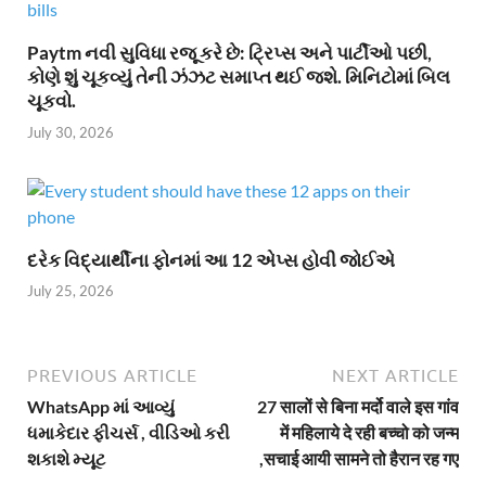
Paytm નવી સુવિધા રજૂ કરે છે: ટ્રિપ્સ અને પાર્ટીઓ પછી,
કોણે શું ચૂકવ્યું તેની ઝંઝટ સમાપ્ત થઈ જશે. મિનિટોમાં બિલ
ચૂકવો.
July 30, 2026
દરેક વિદ્યાર્થીના ફોનમાં આ 12 એપ્સ હોવી જોઈએ
July 25, 2026
PREVIOUS ARTICLE
NEXT ARTICLE
WhatsApp માં આવ્યું
27 सालों से बिना मर्दो वाले इस गांव
ધમાકેદાર ફીચર્સ , વીડિઓ કરી
में महिलाये दे रही बच्चो को जन्म
શકાશે મ્યૂટ
,सचाई आयी सामने तो हैरान रह गए