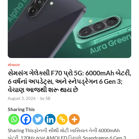
મોબાઇલ
સેમસંગ ગેલેક્સી F70 પ્રો 5G: 6000mAh બેટરી,
6 વર્ષનાં અપડેટ્સ, અને સ્નેપડ્રેગન 6 Gen 3;
વેચાણ આજથી શરૂ થાય છે
August 3, 2026
-
by
SB
Sharing This
Sharing Thisફોનની સૌથી મોટી ખાસિયત તેની 6000mAh
બેટરી, 120Hz સુપર AMOLED ડિસ્પ્લે, Snapdragon 6 Gen 3