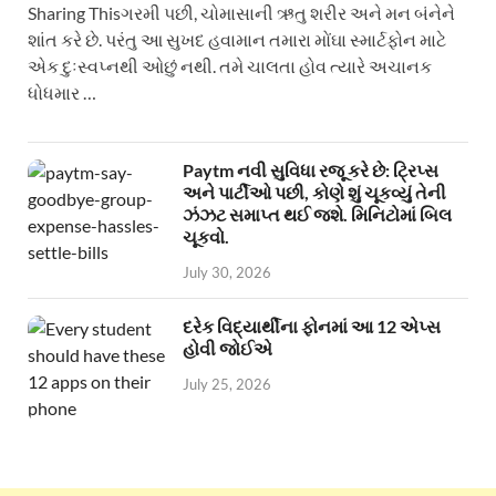
Sharing Thisગરમી પછી, ચોમાસાની ઋતુ શરીર અને મન બંનેને
શાંત કરે છે. પરંતુ આ સુખદ હવામાન તમારા મોંઘા સ્માર્ટફોન માટે
એક દુઃસ્વપ્નથી ઓછું નથી. તમે ચાલતા હોવ ત્યારે અચાનક
ધોધમાર …
Paytm નવી સુવિધા રજૂ કરે છે: ટ્રિપ્સ
અને પાર્ટીઓ પછી, કોણે શું ચૂકવ્યું તેની
ઝંઝટ સમાપ્ત થઈ જશે. મિનિટોમાં બિલ
ચૂકવો.
July 30, 2026
દરેક વિદ્યાર્થીના ફોનમાં આ 12 એપ્સ
હોવી જોઈએ
July 25, 2026