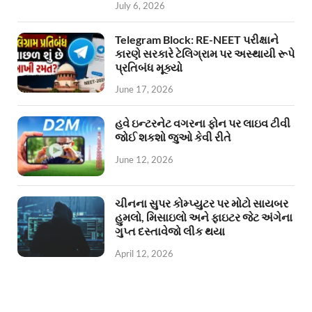
July 6, 2026
Telegram Block: RE-NEET પરીક્ષાને
કારણે સરકારે ટેલિગ્રામ પર અસ્થાયી રૂપે
પ્રતિબંધ મૂક્યો
June 17, 2026
હવે ઇન્ટરનેટ વગરના ફોન પર લાઇવ ટીવી
જોઈ શકશો જુઓ કેવી રીતે
June 12, 2026
ચીનના સુપર કોમ્પ્યુટર પર મોટો સાયબર
હુમલો, મિસાઇલો અને ફાઇટર જેટ અંગેના
ગુપ્ત દસ્તાવેજો લીક થયા
April 12, 2026