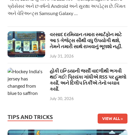
પ્રોસેસર અને છ વર્ષનો Android અને સુરક્ષા અપડેટ્સ છે. કિંમત
અને વેરિઅન્ટ્સ Samsung Galaxy …
વરસાદ દરમિયાન તમારા સ્માર્ટફોન માટે
આ 5 ગેજેટ્સ સૌથી વધુ ઉપયોગી થશે,
તેમને તમારી સાથે રાખવાનું ભૂલશો નહીં.
July 31, 2026
હોકી ઇન્ડિયાની જર્સી વાદળીથી ભગવી
થઈ ગઈ! પ્રિયંકા ગાંધીએ RSS પર હુમલો
કર્યો, અને દિલીપ તિર્કીએ તેનો બચાવ
કર્યો.
July 30, 2026
TIPS AND TRICKS
VIEW ALL