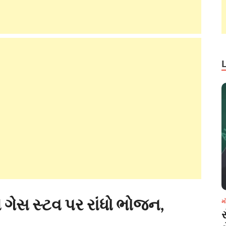
ગેસ સ્ટવ પર રાંધો ભોજન,
મ