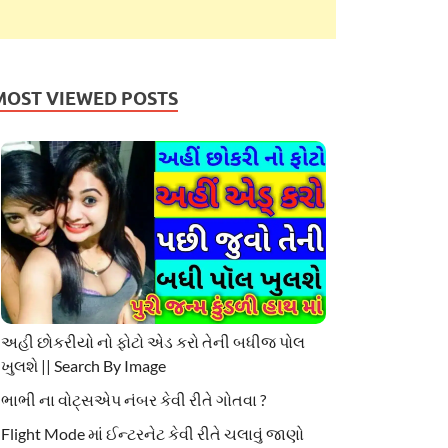
MOST VIEWED POSTS
અહી છોકરીયો નો ફોટો એડ કરો તેની બધીજ પોલ
ખુલશે || Search By Image
ભાભી ના વોટ્સએપ નંબર કેવી રીતે ગોતવા ?
Flight Mode માં ઈન્ટરનેટ કેવી રીતે ચલાવું જાણો