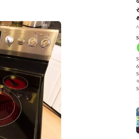
બ
A
S
S
6
S
અ
S