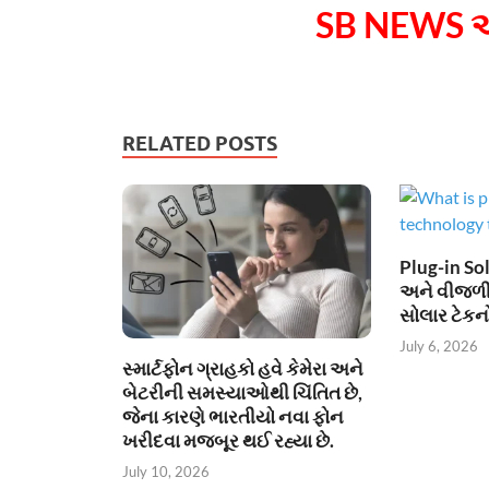
SB NEWS એ
RELATED POSTS
Plug-in Sol
અને વીજળી
સોલાર ટેકન
July 6, 2026
સ્માર્ટફોન ગ્રાહકો હવે કેમેરા અને
બેટરીની સમસ્યાઓથી ચિંતિત છે,
જેના કારણે ભારતીયો નવા ફોન
ખરીદવા મજબૂર થઈ રહ્યા છે.
July 10, 2026