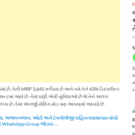
ટ
ત
J
S
S
મ
મ
ં છે. તેની MRP 3,645 રૂપિયા છે અને તમે તેને 43% ડિસ્કાઉન્ટ
ચ
િઅન્ટમાં આવે છે. તેમાં ઘણી એવી સુવિધાઓ છે જે તેને અલગ
બ્ધ છે. તેમાં એનર્જી સેવિંગ મોડ પણ આપવામાં આવ્યો છે.
નાન્સ, અજબગજબ, ઓટો અને ટેક્નોલોજી સહિતનાસમાચાર વાંચો
રી WhatsApp Group જોડાવ….