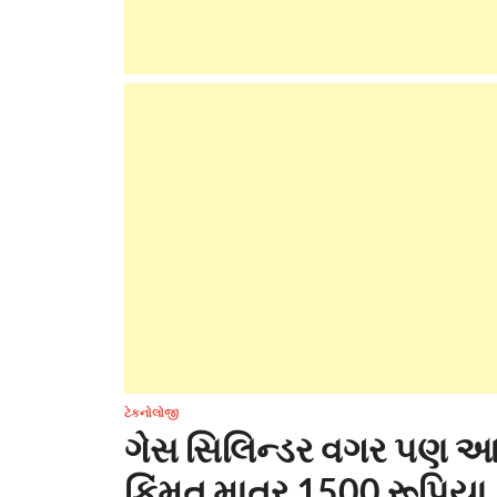
ટેકનોલોજી
ગેસ સિલિન્ડર વગર પણ આ 
કિંમત માત્ર 1500 રૂપિયા