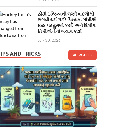
હોકી ઇન્ડિયાની જર્સી વાદળીથી
ભગવી થઈ ગઈ! પ્રિયંકા ગાંધીએ
RSS પર હુમલો કર્યો, અને દિલીપ
તિર્કીએ તેનો બચાવ કર્યો.
July 30, 2026
TIPS AND TRICKS
VIEW ALL