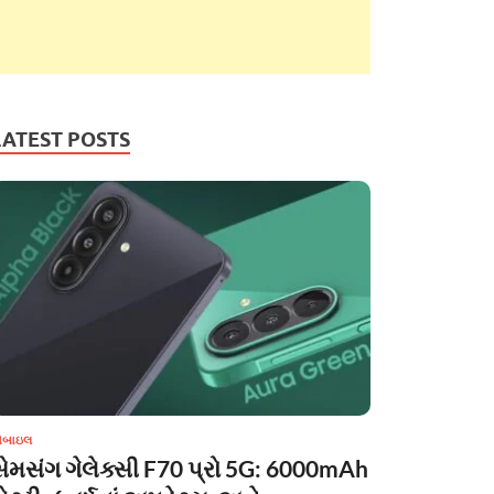
LATEST POSTS
ોબાઇલ
સેમસંગ ગેલેક્સી F70 પ્રો 5G: 6000mAh