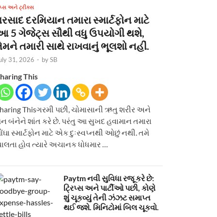
િપ્સ અને ટ્રીક્સ
વરસાદ દરમિયાન તમારા સ્માર્ટફોન માટે
આ 5 ગેજેટ્સ સૌથી વધુ ઉપયોગી થશે,
ેમને તમારી સાથે રાખવાનું ભૂલશો નહીં.
uly 31, 2026
-
by
SB
haring This
haring Thisગરમી પછી, ચોમાસાની ઋતુ શરીર અને
ન બંનેને શાંત કરે છે. પરંતુ આ સુખદ હવામાન તમારા
ોંઘા સ્માર્ટફોન માટે એક દુઃસ્વપ્નથી ઓછું નથી. તમે
ાલતા હોવ ત્યારે અચાનક ધોધમાર …
Paytm નવી સુવિધા રજૂ કરે છે:
ટ્રિપ્સ અને પાર્ટીઓ પછી, કોણે
શું ચૂકવ્યું તેની ઝંઝટ સમાપ્ત
થઈ જશે. મિનિટોમાં બિલ ચૂકવો.