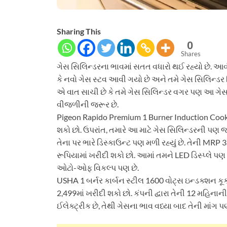
Sharing This
0
Shares
ગેસ સિલિન્ડરના ભાવમાં સતત વધારો થઈ રહ્યો છે. આ
કે નવો ગેસ સ્ટવ આવી ગયો છે અને તમે ગેસ સિલિન્ડર વિ
એ વાત સાચી છે કે તમે ગેસ સિલિન્ડર વગર પણ આ ગેસ
વીજળીની જરૂર છે.
Pigeon Rapido Premium 1 Burner Induction Cook
શકો છો. ઉપરાંત, તમારે આ માટે ગેસ સિલિન્ડરની પણ જરૂ
તેના પર ભારે ડિસ્કાઉન્ટ પણ મળી રહ્યું છે. તેની MRP
રૂપિયામાં ખરીદી શકો છો. આમાં તમને LED ડિસ્પ્લે પણ
ઓટો-ઓફ વિકલ્પ પણ છે.
USHA 1 બર્નર કાર્બન સ્ટીલ 1600 વોટ્સ ઇન્ડક્શન કૂ
2,499માં ખરીદી શકો છો. કંપની દ્વારા તેની 12 મહિનાની
ઈલેક્ટ્રીક છે, તેથી ગેસના ભાવ વધ્યા બાદ તેની માંગ પણ