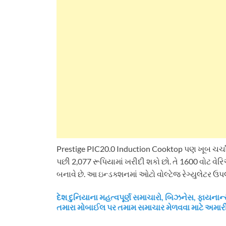
Prestige PIC20.0 Induction Cooktop પણ ખૂબ ચર્ચામા
પછી 2,077 રૂપિયામાં ખરીદી શકો છો. તે 1600 વોટ વેર
બનાવે છે. આ ઇન્ડક્શનમાં ઓટો વોલ્ટેજ રેગ્યુલેટર ઉપલ
દેશ દુનિયાના મહત્વપૂર્ણ સમાચારો, બિઝનેસ, ફાય
તમારા મોબાઈલ પર તમામ સમાચાર મેળવવા માટે અમા