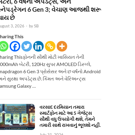
ેટરી, 6 વર્ષનાં અપડેટ્સ, અને
સ્નેપડ્રેગન 6 Gen 3; વેચાણ આજથી શરૂ
થાય છે
ugust 3, 2026
-
by
SB
haring This
haring Thisફોનની સૌથી મોટી ખાસિયત તેની
000mAh બેટરી, 120Hz સુપર AMOLED ડિસ્પ્લે,
napdragon 6 Gen 3 પ્રોસેસર અને છ વર્ષનો Android
ને સુરક્ષા અપડેટ્સ છે. કિંમત અને વેરિઅન્ટ્સ
amsung Galaxy …
વરસાદ દરમિયાન તમારા
સ્માર્ટફોન માટે આ 5 ગેજેટ્સ
સૌથી વધુ ઉપયોગી થશે, તેમને
તમારી સાથે રાખવાનું ભૂલશો નહીં.
July 31, 2026