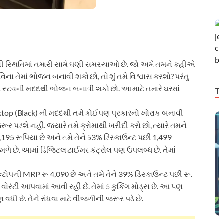
વી સ્થિતિમાં તમારી સામે ઘણી સમસ્યાઓ છે. જો અમે તમને કહીએ
ના તેમાં ભોજન બનાવી શકો છો, તો શું તમે વિશ્વાસ કરશો? પરંતુ
 સ્ટવની મદદથી ભોજન બનાવી શકો છો. આ માટે તમારે ઘરમાં
top (Black) ની મદદથી તમે કોઈપણ પ્રકારનો ખોરાક બનાવી
ર પડશે નહીં. જ્યારે તમે ક્રોમાથી ખરીદી કરો છો, ત્યારે તમને
 3,195 રૂપિયા છે અને તમે તેને 53% ડિસ્કાઉન્ટ પછી 1,499
 મળે છે. આમાં ડિજિટલ ટાઈમર કંટ્રોલ પણ ઉપલબ્ધ છે. તેમાં
કટોપની MRP રૂ 4,090 છે અને તમે તેને 39% ડિસ્કાઉન્ટ પછી રૂ.
 વોરંટી આપવામાં આવી રહી છે. તેમાં 5 કુકિંગ મોડ્સ છે. આ પણ
 વધી છે. તેને રાંધવા માટે વીજળીની જરૂર પડે છે.