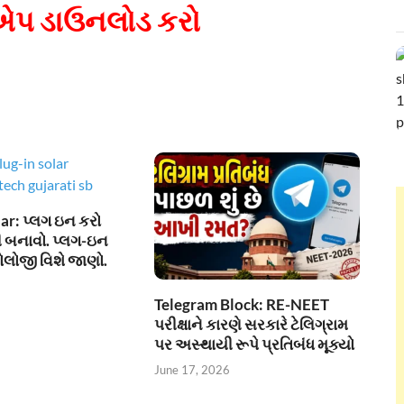
પ ડાઉનલોડ કરો
ar: પ્લગ ઇન કરો
 બનાવો. પ્લગ-ઇન
ોલોજી વિશે જાણો.
Telegram Block: RE-NEET
પરીક્ષાને કારણે સરકારે ટેલિગ્રામ
પર અસ્થાયી રૂપે પ્રતિબંધ મૂક્યો
June 17, 2026