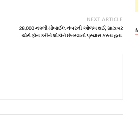
NEXT ARTICLE
28,000 નકલી મોબાઈલ નંબરની ઓળખ થઈ, સાયબર
ચોરો ફોન કરીને લોકોને છેતરવાનો પ્રયાસ કરતા હતા.