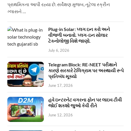
પ્રાથમિકતા આપી રહ્યા છે. સર્વેક્ષણ મુજબ, તૂટેલા સ્ક્રીન
ગ્લાસને …
Plug-in Solar: પ્લગ ઇન કરો અને
વીજળી બનાવો. પ્લગ-ઇન સોલાર
ટેકનોલોજી વિશે જાણો.
July 6, 2026
Telegram Block: RE-NEET પરીક્ષાને
કારણે સરકારે ટેલિગ્રામ પર અસ્થાયી રૂપે
પ્રતિબંધ મૂક્યો
June 17, 2026
હવે ઇન્ટરનેટ વગરના ફોન પર લાઇવ ટીવી
જોઈ શકશો જુઓ કેવી રીતે
June 12, 2026