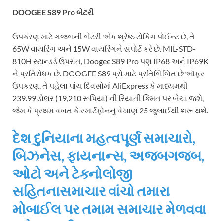
DOOGEE S89 Pro બેટરી
ઉપકરણ માટે ગજબની બેટરી એક શ્રેષ્ઠ ટોકિંગ પોઈન્ટ છે, તે
65W વાયરિંગ અને 15W વાયરિંગને સપોર્ટ કરે છે. MIL-STD-
810H સ્ટાન્ડર્ડ ઉપરાંત, Doogee S89 Pro પણ IP68 અને IP69K
ને પ્રતિરોધક છે. DOOGEE S89 પ્રો માટે પ્રતિબિંબિત છે ઑફર
ઉપકરણ. તે પહેલા પાંચ દિવસોમાં AliExpress કે માધ્યમથી
239.99 ડોલર (19,210 રૂપિયા) ની રિયાતી કિંમત પર બેચા જશે,
જેમ કે પ્રથમ વખત કે સ્માર્ટફોનનું વેચાણ 25 જુલાઈથી શરૂ થશે.
દેશ દુનિયાના મહત્વપૂર્ણ સમાચારો,
બિઝનેસ, ફાયનાન્સ, અજબગજબ,
ઓટો અને ટેક્નોલોજી
સહિતનાસમાચાર વાંચો તમારા
મોબાઈલ પર તમામ સમાચાર મેળવવા