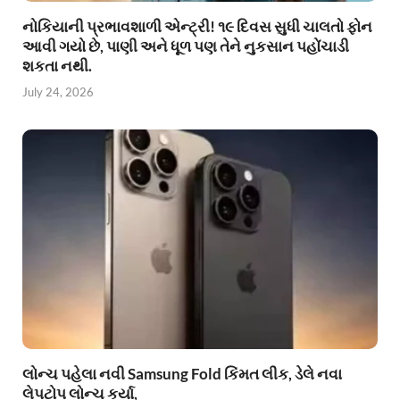
નોકિયાની પ્રભાવશાળી એન્ટ્રી! ૧૯ દિવસ સુધી ચાલતો ફોન
આવી ગયો છે, પાણી અને ધૂળ પણ તેને નુકસાન પહોંચાડી
શકતા નથી.
July 24, 2026
લોન્ચ પહેલા નવી Samsung Fold કિંમત લીક, ડેલે નવા
લેપટોપ લોન્ચ કર્યા,