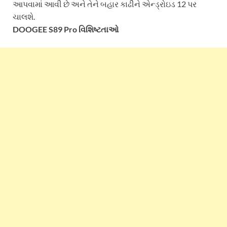
આપવામાં આવી છે અને તેને બહાર કાઢીને એન્ડ્રોઇડ 12 પર
ચાલશે.
DOOGEE S89 Pro વિશિષ્ટતાઓ