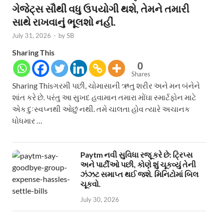
ગેજેટ્સ સૌથી વધુ ઉપયોગી થશે, તેમને તમારી
સાથે રાખવાનું ભૂલશો નહીં.
July 31, 2026
-
by
SB
Sharing This
0
Shares
Sharing Thisગરમી પછી, ચોમાસાની ઋતુ શરીર અને મન બંનેને
શાંત કરે છે. પરંતુ આ સુખદ હવામાન તમારા મોંઘા સ્માર્ટફોન માટે
એક દુઃસ્વપ્નથી ઓછું નથી. તમે ચાલતા હોવ ત્યારે અચાનક
ધોધમાર …
Paytm નવી સુવિધા રજૂ કરે છે: ટ્રિપ્સ
અને પાર્ટીઓ પછી, કોણે શું ચૂકવ્યું તેની
ઝંઝટ સમાપ્ત થઈ જશે. મિનિટોમાં બિલ
ચૂકવો.
July 30, 2026