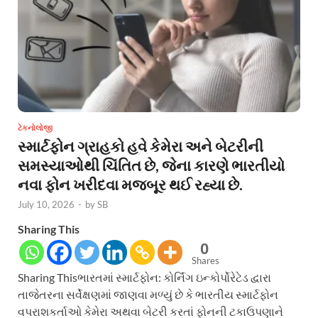
ટેકનોલોજી
સ્માર્ટફોન ગ્રાહકો હવે કેમેરા અને બેટરીની
સમસ્યાઓથી ચિંતિત છે, જેના કારણે ભારતીયો
નવા ફોન ખરીદવા મજબૂર થઈ રહ્યા છે.
July 10, 2026
-
by
SB
Sharing This
0
Shares
Sharing Thisભારતમાં સ્માર્ટફોન: કોર્નિંગ ઇન્કોર્પોરેટેડ દ્વારા
તાજેતરના સર્વેક્ષણમાં જાણવા મળ્યું છે કે ભારતીય સ્માર્ટફોન
વપરાશકર્તાઓ કેમેરા અથવા બેટરી કરતાં ફોનની ટકાઉપણાને