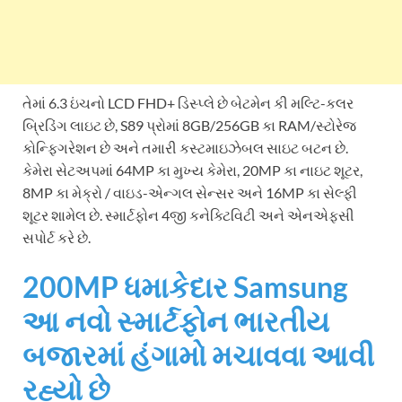
તેમાં 6.3 ઇંચનો LCD FHD+ ડિસ્પ્લે છે બેટમેન કી મલ્ટિ-કલર
બ્રિડિંગ લાઇટ છે, S89 પ્રોમાં 8GB/256GB કા RAM/સ્ટોરેજ
કોન્ફિગરેશન છે અને તમારી કસ્ટમાઇઝેબલ સાઇટ બટન છે.
કેમેરા સેટઅપમાં 64MP કા મુખ્ય કેમેરા, 20MP કા નાઇટ શૂટર,
8MP કા મેક્રો / વાઇડ-એન્ગલ સેન્સર અને 16MP કા સેલ્ફી
શૂટર શામેલ છે. સ્માર્ટફોન 4જી કનેક્ટિવિટી અને એનએફસી
સપોર્ટ કરે છે.
200MP ધમાકેદાર Samsung
આ નવો સ્માર્ટફોન ભારતીય
બજારમાં હંગામો મચાવવા આવી
રહ્યો છે