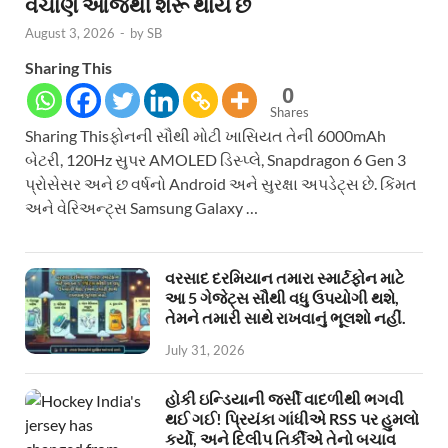
વેચાણ આજથી શરૂ થાય છે
August 3, 2026
-
by
SB
Sharing This
0
Shares
Sharing Thisફોનની સૌથી મોટી ખાસિયત તેની 6000mAh
બેટરી, 120Hz સુપર AMOLED ડિસ્પ્લે, Snapdragon 6 Gen 3
પ્રોસેસર અને છ વર્ષનો Android અને સુરક્ષા અપડેટ્સ છે. કિંમત
અને વેરિઅન્ટ્સ Samsung Galaxy …
વરસાદ દરમિયાન તમારા સ્માર્ટફોન માટે
આ 5 ગેજેટ્સ સૌથી વધુ ઉપયોગી થશે,
તેમને તમારી સાથે રાખવાનું ભૂલશો નહીં.
July 31, 2026
હોકી ઇન્ડિયાની જર્સી વાદળીથી ભગવી
થઈ ગઈ! પ્રિયંકા ગાંધીએ RSS પર હુમલો
કર્યો, અને દિલીપ તિર્કીએ તેનો બચાવ