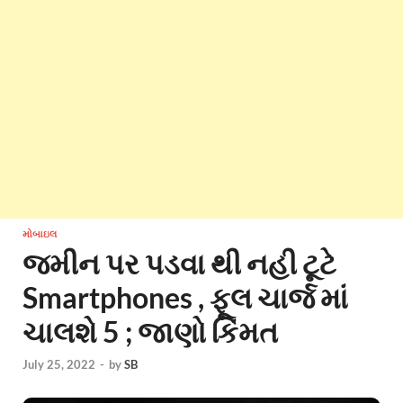
મોબાઇલ
જમીન પર પડવા થી નહી ટૂટે
Smartphones , ફૂલ ચાર્જ માં
ચાલશે 5 ; જાણો કિંમત
July 25, 2022
-
by
SB