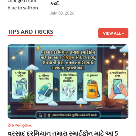
કર્યો.
July 30, 2026
TIPS AND TRICKS
VIEW ALL
ટિપ્સ અને ટ્રીક્સ
વરસાદ દરમિયાન તમારા સ્માર્ટફોન માટે આ 5