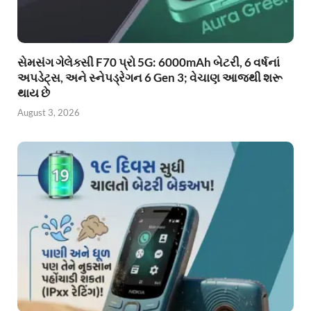
સેમસંગ ગેલેક્સી F70 પ્રો 5G: 6000mAh બેટરી, 6 વર્ષનાં
અપડેટ્સ, અને સ્નેપડ્રેગન 6 Gen 3; વેચાણ આજથી શરૂ
થાય છે
August 3, 2026