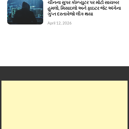
ચીનના સુપર કોમ્પ્યુટર પર મોટો સાયબર
હુમલો, મિસાઇલો અને ફાઇટર જેટ અંગેના
ગુપ્ત દસ્તાવેજો લીક થયા
April 12, 2026