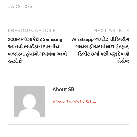
July 22, 2026
PREVIOUS ARTICLE
NEXT ARTICLE
200MP ધમાકેદાર Samsung
Whatsapp અપડેટ: ડીસ્પિરીંગ
આ નવો સ્માર્ટફોન ભારતીય
ગાયબ ફીચરમાં મોટો ફેરફાર,
બજારમાં હંગામો મચાવવા આવી
ડિલીટ કર્યા પછી પણ દેખાશે
રહ્યો છે
મેસેજ
About SB
View all posts by SB →