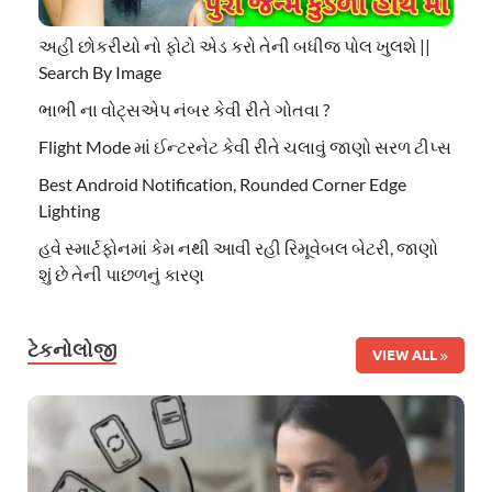
અહી છોકરીયો નો ફોટો એડ કરો તેની બધીજ પોલ ખુલશે ||
Search By Image
ભાભી ના વોટ્સએપ નંબર કેવી રીતે ગોતવા ?
Flight Mode માં ઈન્ટરનેટ કેવી રીતે ચલાવું જાણો સરળ ટીપ્સ
Best Android Notification, Rounded Corner Edge
Lighting
હવે સ્માર્ટફોનમાં કેમ નથી આવી રહી રિમૂવેબલ બેટરી, જાણો
શું છે તેની પાછળનું કારણ
ટેકનોલોજી
VIEW ALL