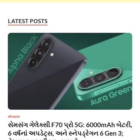
LATEST POSTS
મોબાઇલ
સેમસંગ ગેલેક્સી F70 પ્રો 5G: 6000mAh બેટરી,
6 વર્ષનાં અપડેટ્સ, અને સ્નેપડ્રેગન 6 Gen 3;