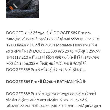
DOOGEE આજે 25 જુલાઈએ DOOGEE S89 Pro રગ્ડ
સ્માર્ટફોન લૉન્ચ થઈ રહ્યો છે. સ્માર્ટફોનમાં 65W ફાસ્ટિંગ સાથે
12,000mAh ની બેટરી છે અને તે Mediatek Helio P90 ચિપ
દ્વારા સંચાલિત છે. DOOGEE S89 Pro 29 જુલાઈ સુધી 239.99
ડોલર (19,210 રૂપિયા) માં રિટેલ થશે અને તેની કિંમત લગભગ
700 ડોલર (56,033 રૂપિયા) થઈ જશે. આવો જાણીએ
DOOGEE S89 Pro કે સ્પેસફીકેશન્સ અને ફીચર્સ…
DOOGEE S89 Pro ની ડિઝાઇન BATMAN જેવી છે
DOOGEE S89 Pro એક ખૂબ જ મજબૂત સ્માર્ટફોન છે અને
બેટમેન કે ફેન્સ માટે તમારા બેટમેન-થીમવાળા ડિસ્પ્લેથી
એક્સાઈટેડ રોડ. તેની કડકતા MIL-STD-810H સર્ટિફાઈડ દ્વારા