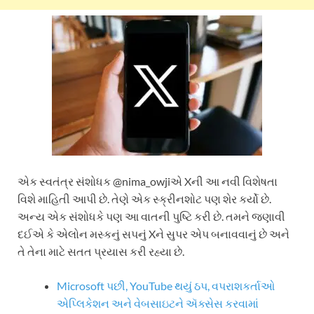
એક સ્વતંત્ર સંશોધક @nima_owjiએ Xની આ નવી વિશેષતા
વિશે માહિતી આપી છે. તેણે એક સ્ક્રીનશોટ પણ શેર કર્યો છે.
અન્ય એક સંશોધકે પણ આ વાતની પુષ્ટિ કરી છે. તમને જણાવી
દઈએ કે એલોન મસ્કનું સપનું Xને સુપર એપ બનાવવાનું છે અને
તે તેના માટે સતત પ્રયાસ કરી રહ્યા છે.
Microsoft પછી, YouTube થયું ઠપ, વપરાશકર્તાઓ
એપ્લિકેશન અને વેબસાઇટને ઍક્સેસ કરવામાં