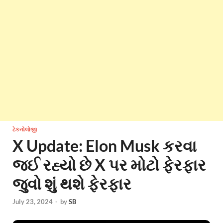
ટેકનોલોજી
X Update: Elon Musk કરવા
જઈ રહ્યો છે X પર મોટો ફેરફાર
જુવો શું થશે ફેરફાર
July 23, 2024
-
by
SB