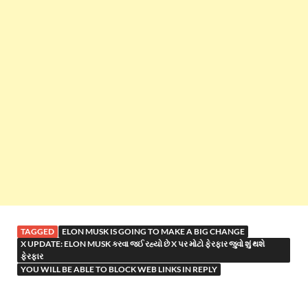
TAGGED
ELON MUSK IS GOING TO MAKE A BIG CHANGE
X UPDATE: ELON MUSK કરવા જઈ રહ્યો છે X પર મોટો ફેરફાર જુવો શું થશે
ફેરફાર
YOU WILL BE ABLE TO BLOCK WEB LINKS IN REPLY