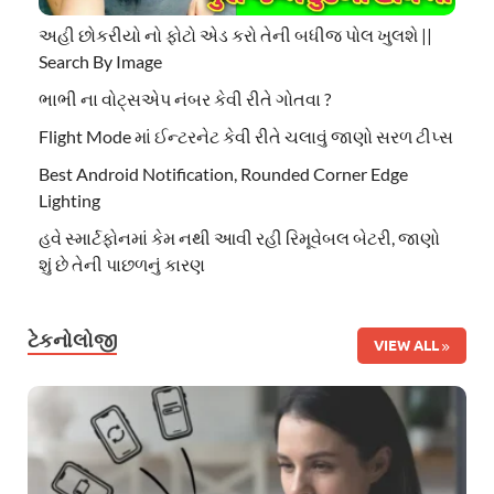
અહી છોકરીયો નો ફોટો એડ કરો તેની બધીજ પોલ ખુલશે ||
Search By Image
ભાભી ના વોટ્સએપ નંબર કેવી રીતે ગોતવા ?
Flight Mode માં ઈન્ટરનેટ કેવી રીતે ચલાવું જાણો સરળ ટીપ્સ
Best Android Notification, Rounded Corner Edge
Lighting
હવે સ્માર્ટફોનમાં કેમ નથી આવી રહી રિમૂવેબલ બેટરી, જાણો
શું છે તેની પાછળનું કારણ
ટેકનોલોજી
VIEW ALL