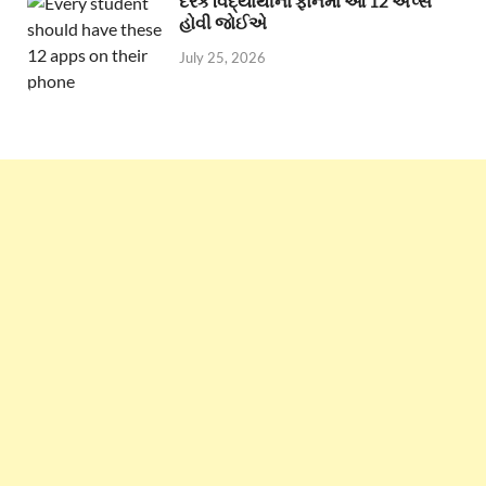
દરેક વિદ્યાર્થીના ફોનમાં આ 12 એપ્સ
હોવી જોઈએ
July 25, 2026