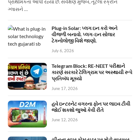
પ્રાથમિકતા આપી રહ્યા છે. સર્વેક્ષણ મુજબ, તૂટેલા સ્ક્રીન
ગ્લાસને …
Plug-in Solar: પ્લગ ઇન કરો અને
વીજળી બનાવો. પ્લગ-ઇન સોલાર
ટેકનોલોજી વિશે જાણો.
July 6, 2026
Telegram Block: RE-NEET પરીક્ષાને
કારણે સરકારે ટેલિગ્રામ પર અસ્થાયી રૂપે
પ્રતિબંધ મૂક્યો
June 17, 2026
હવે ઇન્ટરનેટ વગરના ફોન પર લાઇવ ટીવી
જોઈ શકશો જુઓ કેવી રીતે
June 12, 2026
ચીનના સુપર કોમ્પ્યુટર પર મોટો સાયબર