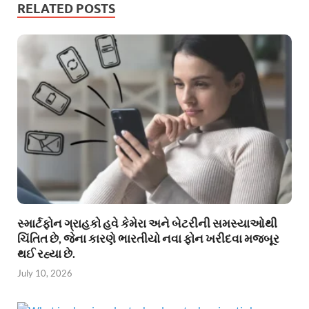
RELATED POSTS
સ્માર્ટફોન ગ્રાહકો હવે કેમેરા અને બેટરીની સમસ્યાઓથી
ચિંતિત છે, જેના કારણે ભારતીયો નવા ફોન ખરીદવા મજબૂર
થઈ રહ્યા છે.
July 10, 2026