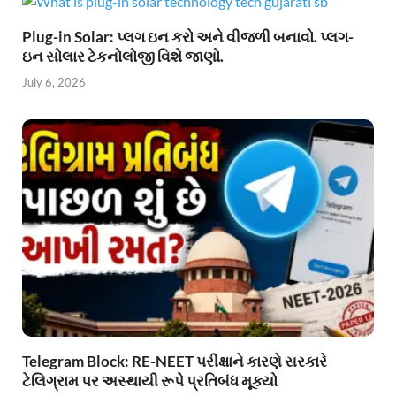
Plug-in Solar: પ્લગ ઇન કરો અને વીજળી બનાવો. પ્લગ-
ઇન સોલાર ટેકનોલોજી વિશે જાણો.
July 6, 2026
Telegram Block: RE-NEET પરીક્ષાને કારણે સરકારે
ટેલિગ્રામ પર અસ્થાયી રૂપે પ્રતિબંધ મૂક્યો