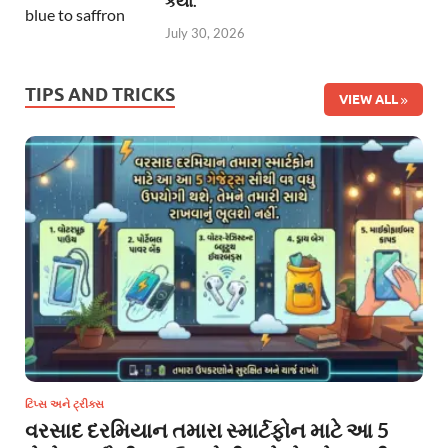
કર્યો.
July 30, 2026
TIPS AND TRICKS
VIEW ALL
ટિપ્સ અને ટ્રીક્સ
વરસાદ દરમિયાન તમારા સ્માર્ટફોન માટે આ 5