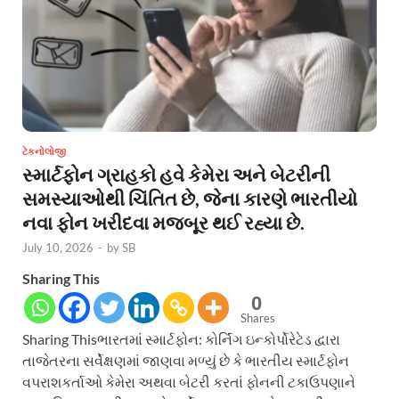
ટેકનોલોજી
સ્માર્ટફોન ગ્રાહકો હવે કેમેરા અને બેટરીની
સમસ્યાઓથી ચિંતિત છે, જેના કારણે ભારતીયો
નવા ફોન ખરીદવા મજબૂર થઈ રહ્યા છે.
July 10, 2026
-
by
SB
Sharing This
0
Shares
Sharing Thisભારતમાં સ્માર્ટફોન: કોર્નિંગ ઇન્કોર્પોરેટેડ દ્વારા
તાજેતરના સર્વેક્ષણમાં જાણવા મળ્યું છે કે ભારતીય સ્માર્ટફોન
વપરાશકર્તાઓ કેમેરા અથવા બેટરી કરતાં ફોનની ટકાઉપણાને