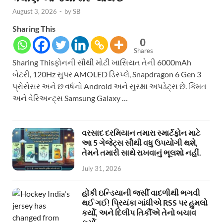
August 3, 2026
-
by
SB
Sharing This
0
Shares
Sharing Thisફોનની સૌથી મોટી ખાસિયત તેની 6000mAh
બેટરી, 120Hz સુપર AMOLED ડિસ્પ્લે, Snapdragon 6 Gen 3
પ્રોસેસર અને છ વર્ષનો Android અને સુરક્ષા અપડેટ્સ છે. કિંમત
અને વેરિઅન્ટ્સ Samsung Galaxy …
વરસાદ દરમિયાન તમારા સ્માર્ટફોન માટે
આ 5 ગેજેટ્સ સૌથી વધુ ઉપયોગી થશે,
તેમને તમારી સાથે રાખવાનું ભૂલશો નહીં.
July 31, 2026
હોકી ઇન્ડિયાની જર્સી વાદળીથી ભગવી
થઈ ગઈ! પ્રિયંકા ગાંધીએ RSS પર હુમલો
કર્યો, અને દિલીપ તિર્કીએ તેનો બચાવ