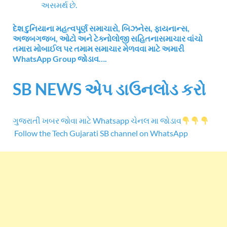
અસમર્થ છે.
દેશ દુનિયાના મહત્વપૂર્ણ સમાચારો, બિઝનેસ, ફાયનાન્સ,
અજબગજબ, ઓટો અને ટેક્નોલોજી સહિતનાસમાચાર વાંચો
તમારા મોબાઈલ પર તમામ સમાચાર મેળવવા માટે અમારી
WhatsApp Group જોડાવ….
SB NEWS એપ ડાઉનલોડ કરો
ગુજરાતી ખબર જોવા માટે Whatsapp ચેનલ મા જોડાવ
Follow the Tech Gujarati SB channel on WhatsApp