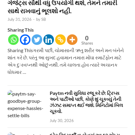
ગેજેટ્સ સૌથી વધુ ઉપયોગી થશે, તેમને તમારી
સાથે રાખવાનું ભૂલશો નહીં.
July 31, 2026
-
by
SB
Sharing This
0
Shares
Sharing Thisગરમી પછી, ચોમાસાની ઋતુ શરીર અને મન બંનેને
શાંત કરે છે. પરંતુ આ સુખદ હવામાન તમારા મોંઘા સ્માર્ટફોન માટે
એક દુઃસ્વપ્નથી ઓછું નથી. તમે ચાલતા હોવ ત્યારે અચાનક
ધોધમાર …
Paytm નવી સુવિધા રજૂ કરે છે: ટ્રિપ્સ
અને પાર્ટીઓ પછી, કોણે શું ચૂકવ્યું તેની
ઝંઝટ સમાપ્ત થઈ જશે. મિનિટોમાં બિલ
ચૂકવો.
July 30, 2026