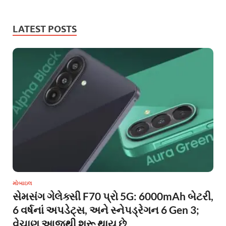
LATEST POSTS
મોબાઇલ
સેમસંગ ગેલેક્સી F70 પ્રો 5G: 6000mAh બેટરી,
6 વર્ષનાં અપડેટ્સ, અને સ્નેપડ્રેગન 6 Gen 3;
વેચાણ આજથી શરૂ થાય છે