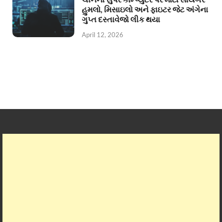
હુમલો, મિસાઇલો અને ફાઇટર જેટ અંગેના
ગુપ્ત દસ્તાવેજો લીક થયા
April 12, 2026