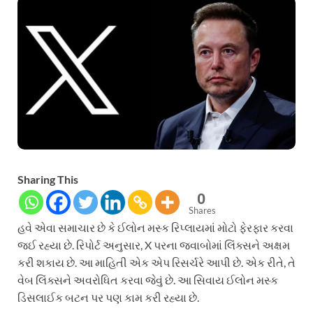
Sharing This
0
Shares
હવે એવા સમાચાર છે કે ઈલોન મસ્ક રિપ્લાયમાં મોટો ફેરફાર કરવા
જઈ રહ્યા છે. રિપોર્ટ અનુસાર, X પરના જવાબોમાં લિંક્સને અક્ષમ
કરી શકાય છે. આ માહિતી એક એપ રિસર્ચરે આપી છે. એક રીતે, તે
વેબ લિંક્સને અવરોધિત કરવા જેવું છે. આ સિવાય ઈલોન મસ્ક
ડિસલાઈક બટન પર પણ કામ કરી રહ્યા છે.