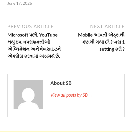
June 17, 2026
PREVIOUS ARTICLE
NEXT ARTICLE
Microsoft પછી, YouTube
Mobile આવતી એડ્સથી
થયું ઠપ, વપરાશકર્તાઓ
કંટાળી ગયા છો ? બસ 1
એપ્લિકેશન અને વેબસાઇટને
setting કરો ?
ઍક્સેસ કરવામાં અસમર્થ છે.
About SB
View all posts by SB →