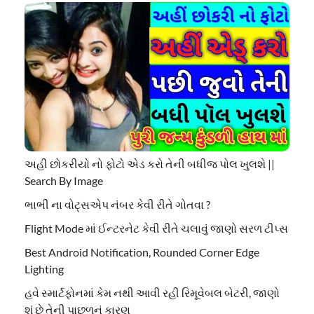
અહી છોકરીયો નો ફોટો એડ કરો તેની બધીજ પોલ ખુલશે ||
Search By Image
ભાભી ના વોટ્સએપ નંબર કેવી રીતે ગોતવા ?
Flight Mode માં ઈન્ટરનેટ કેવી રીતે ચલાવું જાણો સરળ ટીપ્સ
Best Android Notification, Rounded Corner Edge
Lighting
હવે સ્માર્ટફોનમાં કેમ નથી આવી રહી રિમૂવેબલ બેટરી, જાણો
શું છે તેની પાછળનું કારણ