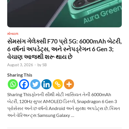
મોબાઇલ
સેમસંગ ગેલેક્સી F70 પ્રો 5G: 6000mAh બેટરી,
6 વર્ષનાં અપડેટ્સ, અને સ્નેપડ્રેગન 6 Gen 3;
વેચાણ આજથી શરૂ થાય છે
August 3, 2026
-
by
SB
Sharing This
Sharing Thisફોનની સૌથી મોટી ખાસિયત તેની 6000mAh
બેટરી, 120Hz સુપર AMOLED ડિસ્પ્લે, Snapdragon 6 Gen 3
પ્રોસેસર અને છ વર્ષનો Android અને સુરક્ષા અપડેટ્સ છે. કિંમત
અને વેરિઅન્ટ્સ Samsung Galaxy …