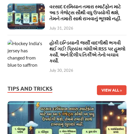
વરસાદ દરમિયાન તમારા સ્માર્ટફોન માટે
આ 5 ગેજેટ્સ સૌથી વધુ ઉપયોગી થશે,
તેમને તમારી સાથે રાખવાનું ભૂલશો નહીં.
July 31, 2026
હોકી ઇન્ડિયાની જર્સી વાદળીથી ભગવી
થઈ ગઈ! પ્રિયંકા ગાંધીએ RSS પર હુમલો
કર્યો, અને દિલીપ તિર્કીએ તેનો બચાવ
કર્યો.
July 30, 2026
TIPS AND TRICKS
VIEW ALL