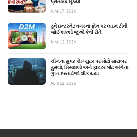
પ્રતિબંધ મૂક્યો
June 17, 2026
હવે ઇન્ટરનેટ વગરના ફોન પર લાઇવ ટીવી
જોઈ શકશો જુઓ કેવી રીતે
June 12, 2026
ચીનના સુપર કોમ્પ્યુટર પર મોટો સાયબર
હુમલો, મિસાઇલો અને ફાઇટર જેટ અંગેના
ગુપ્ત દસ્તાવેજો લીક થયા
April 12, 2026