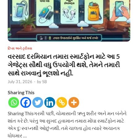
ટિપ્સ અને ટ્રીક્સ
વરસાદ દરમિયાન તમારા સ્માર્ટફોન માટે આ 5
ગેજેટ્સ સૌથી વધુ ઉપયોગી થશે, તેમને તમારી
સાથે રાખવાનું ભૂલશો નહીં.
July 31, 2026
-
by
SB
Sharing This
Sharing Thisગરમી પછી, ચોમાસાની ઋતુ શરીર અને મન બંનેને
શાંત કરે છે. પરંતુ આ સુખદ હવામાન તમારા મોંઘા સ્માર્ટફોન માટે
એક દુઃસ્વપ્નથી ઓછું નથી. તમે ચાલતા હોવ ત્યારે અચાનક
ધોધમાર …