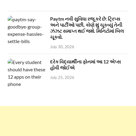
Paytm નવી સુવિધા રજૂ કરે છે: ટ્રિપ્સ
અને પાર્ટીઓ પછી, કોણે શું ચૂકવ્યું તેની
ઝંઝટ સમાપ્ત થઈ જશે. મિનિટોમાં બિલ
ચૂકવો.
July 30, 2026
દરેક વિદ્યાર્થીના ફોનમાં આ 12 એપ્સ
હોવી જોઈએ
July 25, 2026