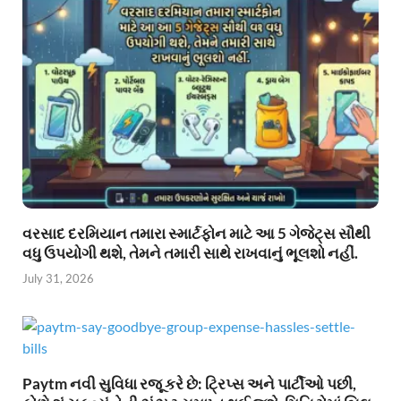
વરસાદ દરમિયાન તમારા સ્માર્ટફોન માટે આ 5 ગેજેટ્સ સૌથી
વધુ ઉપયોગી થશે, તેમને તમારી સાથે રાખવાનું ભૂલશો નહીં.
July 31, 2026
Paytm નવી સુવિધા રજૂ કરે છે: ટ્રિપ્સ અને પાર્ટીઓ પછી,