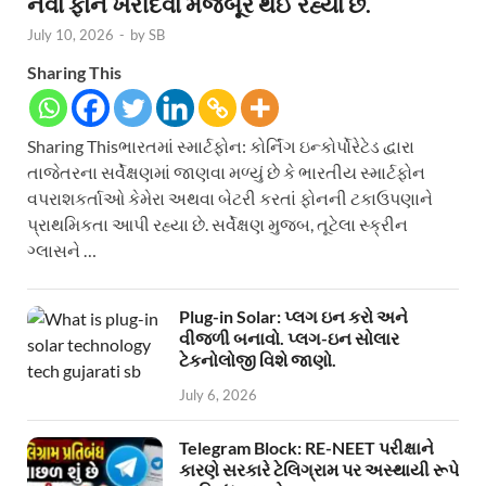
નવા ફોન ખરીદવા મજબૂર થઈ રહ્યા છે.
July 10, 2026
-
by
SB
Sharing This
Sharing Thisભારતમાં સ્માર્ટફોન: કોર્નિંગ ઇન્કોર્પોરેટેડ દ્વારા
તાજેતરના સર્વેક્ષણમાં જાણવા મળ્યું છે કે ભારતીય સ્માર્ટફોન
વપરાશકર્તાઓ કેમેરા અથવા બેટરી કરતાં ફોનની ટકાઉપણાને
પ્રાથમિકતા આપી રહ્યા છે. સર્વેક્ષણ મુજબ, તૂટેલા સ્ક્રીન
ગ્લાસને …
Plug-in Solar: પ્લગ ઇન કરો અને
વીજળી બનાવો. પ્લગ-ઇન સોલાર
ટેકનોલોજી વિશે જાણો.
July 6, 2026
Telegram Block: RE-NEET પરીક્ષાને
કારણે સરકારે ટેલિગ્રામ પર અસ્થાયી રૂપે