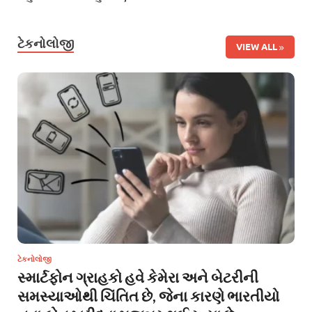
ટેકનોલોજી
VIEW ALL
ટેકનોલોજી
સ્માર્ટફોન ગ્રાહકો હવે કેમેરા અને બેટરીની
સમસ્યાઓથી ચિંતિત છે, જેના કારણે ભારતીયો