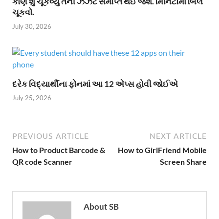
કોણે શું ચૂકવ્યું તેની ઝંઝટ સમાપ્ત થઈ જશે. મિનિટોમાં બિલ
ચૂકવો.
July 30, 2026
દરેક વિદ્યાર્થીના ફોનમાં આ 12 એપ્સ હોવી જોઈએ
July 25, 2026
PREVIOUS ARTICLE
NEXT ARTICLE
How to Product Barcode &
How to GirlFriend Mobile
QR code Scanner
Screen Share
About SB