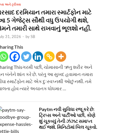
િપ્સ અને ટ્રીક્સ
વરસાદ દરમિયાન તમારા સ્માર્ટફોન માટે
આ 5 ગેજેટ્સ સૌથી વધુ ઉપયોગી થશે,
ેમને તમારી સાથે રાખવાનું ભૂલશો નહીં.
uly 31, 2026
-
by
SB
haring This
haring Thisગરમી પછી, ચોમાસાની ઋતુ શરીર અને
ન બંનેને શાંત કરે છે. પરંતુ આ સુખદ હવામાન તમારા
ોંઘા સ્માર્ટફોન માટે એક દુઃસ્વપ્નથી ઓછું નથી. તમે
ાલતા હોવ ત્યારે અચાનક ધોધમાર …
Paytm નવી સુવિધા રજૂ કરે છે:
ટ્રિપ્સ અને પાર્ટીઓ પછી, કોણે
શું ચૂકવ્યું તેની ઝંઝટ સમાપ્ત
થઈ જશે. મિનિટોમાં બિલ ચૂકવો.