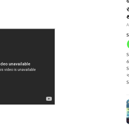
બ
A
S
S
6
S
અ
S