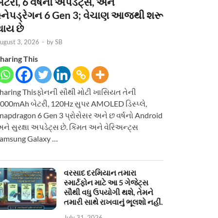
ેટરી, 6 વર્ષનાં અપડેટ્સ, અને
સ્નેપડ્રેગન 6 Gen 3; વેચાણ આજથી શરૂ
થાય છે
ugust 3, 2026
-
by
SB
haring This
haring Thisફોનની સૌથી મોટી ખાસિયત તેની
000mAh બેટરી, 120Hz સુપર AMOLED ડિસ્પ્લે,
napdragon 6 Gen 3 પ્રોસેસર અને છ વર્ષનો Android
ને સુરક્ષા અપડેટ્સ છે. કિંમત અને વેરિઅન્ટ્સ
amsung Galaxy …
વરસાદ દરમિયાન તમારા
સ્માર્ટફોન માટે આ 5 ગેજેટ્સ
સૌથી વધુ ઉપયોગી થશે, તેમને
તમારી સાથે રાખવાનું ભૂલશો નહીં.
July 31, 2026