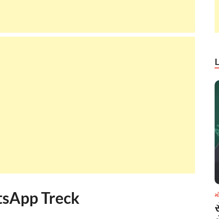
tsApp Treck
મ