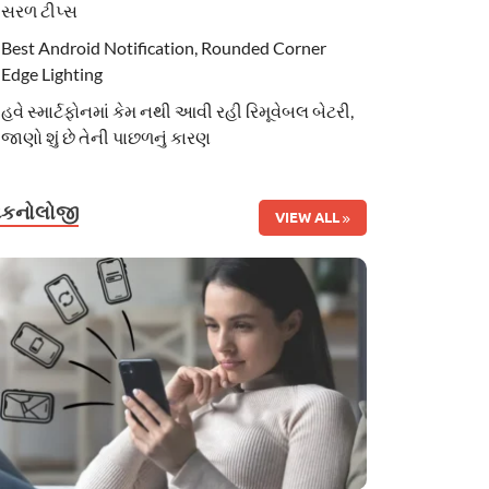
સરળ ટીપ્સ
Best Android Notification, Rounded Corner
Edge Lighting
હવે સ્માર્ટફોનમાં કેમ નથી આવી રહી રિમૂવેબલ બેટરી,
જાણો શું છે તેની પાછળનું કારણ
ટેકનોલોજી
VIEW ALL