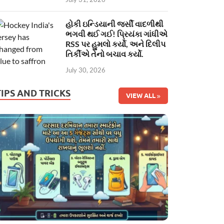
હોકી ઇન્ડિયાની જર્સી વાદળીથી
ભગવી થઈ ગઈ! પ્રિયંકા ગાંધીએ
RSS પર હુમલો કર્યો, અને દિલીપ
તિર્કીએ તેનો બચાવ કર્યો.
July 30, 2026
TIPS AND TRICKS
VIEW ALL