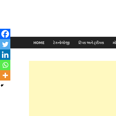
HOME
ટેકનોલોજી
ટિપ્સ અને ટ્રીક્સ
મ