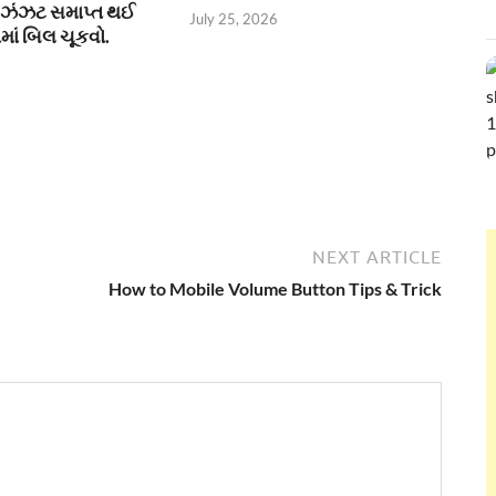
ની ઝંઝટ સમાપ્ત થઈ
July 25, 2026
માં બિલ ચૂકવો.
NEXT ARTICLE
How to Mobile Volume Button Tips & Trick