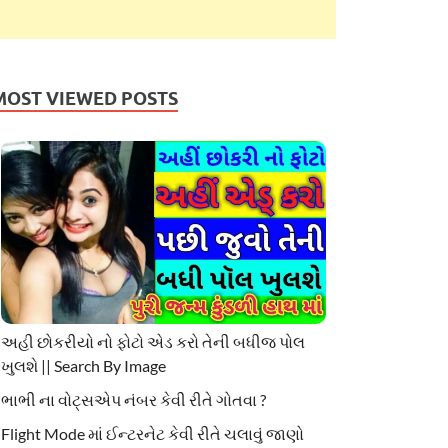
MOST VIEWED POSTS
અહી છોકરીયો નો ફોટો એડ કરો તેની બધીજ પોલ
ખુલશે || Search By Image
ભાભી ના વોટ્સએપ નંબર કેવી રીતે ગોતવા ?
Flight Mode માં ઈન્ટરનેટ કેવી રીતે ચલાવું જાણો