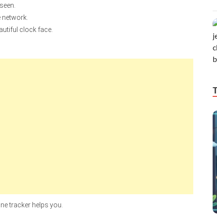
 seen.
e network.
utiful clock face.
ne tracker helps you.