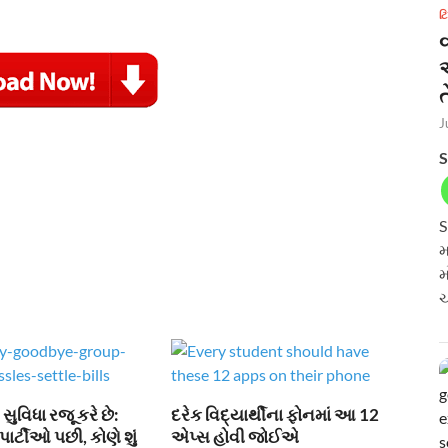
ટ
ત
J
S
S
મ
મ
ચ
ુવિધા રજૂ કરે છે:
દરેક વિદ્યાર્થીના ફોનમાં આ 12
પાર્ટીઓ પછી, કોણે શું
એપ્સ હોવી જોઈએ