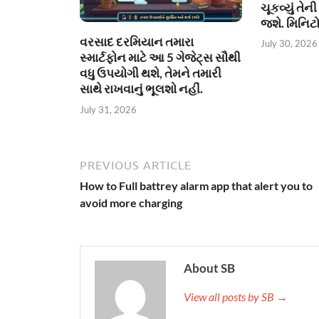
ચૂકવ્યું તે
જશે. મિનિટો
વરસાદ દરમિયાન તમારા
July 30, 2026
સ્માર્ટફોન માટે આ 5 ગેજેટ્સ સૌથી
વધુ ઉપયોગી થશે, તેમને તમારી
સાથે રાખવાનું ભૂલશો નહીં.
July 31, 2026
PREVIOUS ARTICLE
How to Full battrey alarm app that alert you to
avoid more charging
About SB
View all posts by SB →