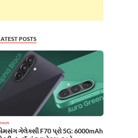
LATEST POSTS
ોબાઇલ
સેમસંગ ગેલેક્સી F70 પ્રો 5G: 6000mAh