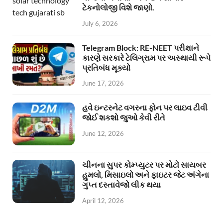
ટેકનોલોજી વિશે જાણો.
July 6, 2026
Telegram Block: RE-NEET પરીક્ષાને
કારણે સરકારે ટેલિગ્રામ પર અસ્થાયી રૂપે
પ્રતિબંધ મૂક્યો
June 17, 2026
હવે ઇન્ટરનેટ વગરના ફોન પર લાઇવ ટીવી
જોઈ શકશો જુઓ કેવી રીતે
June 12, 2026
ચીનના સુપર કોમ્પ્યુટર પર મોટો સાયબર
હુમલો, મિસાઇલો અને ફાઇટર જેટ અંગેના
ગુપ્ત દસ્તાવેજો લીક થયા
April 12, 2026