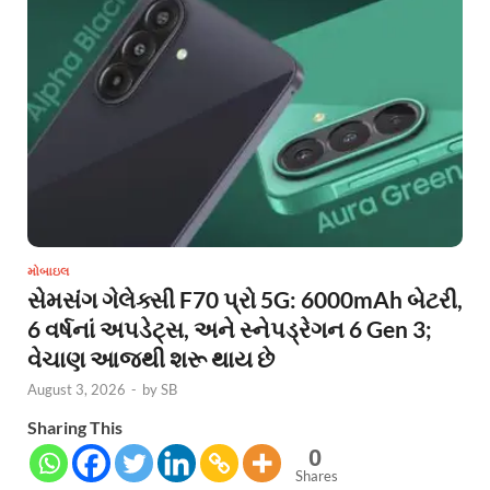
મોબાઇલ
સેમસંગ ગેલેક્સી F70 પ્રો 5G: 6000mAh બેટરી,
6 વર્ષનાં અપડેટ્સ, અને સ્નેપડ્રેગન 6 Gen 3;
વેચાણ આજથી શરૂ થાય છે
August 3, 2026
-
by
SB
Sharing This
0
Shares