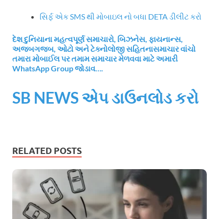
સિર્ફ એક SMS થી મોબાઇલ નો બધા DETA ડીલીટ કરો
દેશ દુનિયાના મહત્વપૂર્ણ સમાચારો, બિઝનેસ, ફાયનાન્સ,
અજબગજબ, ઓટો અને ટેક્નોલોજી સહિતનાસમાચાર વાંચો
તમારા મોબાઈલ પર તમામ સમાચાર મેળવવા માટે અમારી
WhatsApp Group જોડાવ….
SB NEWS એપ ડાઉનલોડ કરો
RELATED POSTS