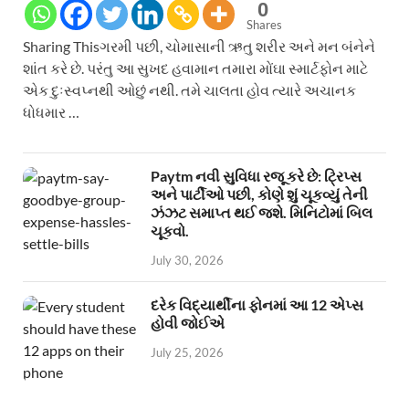
0
Shares
Sharing Thisગરમી પછી, ચોમાસાની ઋતુ શરીર અને મન બંનેને
શાંત કરે છે. પરંતુ આ સુખદ હવામાન તમારા મોંઘા સ્માર્ટફોન માટે
એક દુઃસ્વપ્નથી ઓછું નથી. તમે ચાલતા હોવ ત્યારે અચાનક
ધોધમાર …
Paytm નવી સુવિધા રજૂ કરે છે: ટ્રિપ્સ
અને પાર્ટીઓ પછી, કોણે શું ચૂકવ્યું તેની
ઝંઝટ સમાપ્ત થઈ જશે. મિનિટોમાં બિલ
ચૂકવો.
July 30, 2026
દરેક વિદ્યાર્થીના ફોનમાં આ 12 એપ્સ
હોવી જોઈએ
July 25, 2026