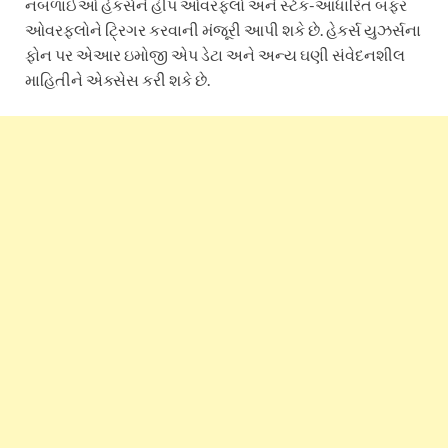
નબળાઈઓ હેકર્સને હીપ ઓવરફ્લો અને સ્ટેક-આધારિત બફર
ઓવરફ્લોને ટ્રિગર કરવાની મંજૂરી આપી શકે છે. હેકર્સ યુઝર્સના
ફોન પર એઆર ઇમોજી એપ ડેટા અને અન્ય ઘણી સંવેદનશીલ
માહિતીને એક્સેસ કરી શકે છે.