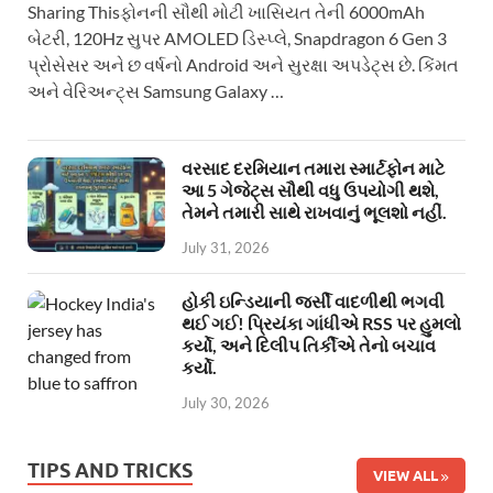
Sharing Thisફોનની સૌથી મોટી ખાસિયત તેની 6000mAh
બેટરી, 120Hz સુપર AMOLED ડિસ્પ્લે, Snapdragon 6 Gen 3
પ્રોસેસર અને છ વર્ષનો Android અને સુરક્ષા અપડેટ્સ છે. કિંમત
અને વેરિઅન્ટ્સ Samsung Galaxy …
વરસાદ દરમિયાન તમારા સ્માર્ટફોન માટે
આ 5 ગેજેટ્સ સૌથી વધુ ઉપયોગી થશે,
તેમને તમારી સાથે રાખવાનું ભૂલશો નહીં.
July 31, 2026
હોકી ઇન્ડિયાની જર્સી વાદળીથી ભગવી
થઈ ગઈ! પ્રિયંકા ગાંધીએ RSS પર હુમલો
કર્યો, અને દિલીપ તિર્કીએ તેનો બચાવ
કર્યો.
July 30, 2026
TIPS AND TRICKS
VIEW ALL