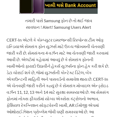
તમારી પાસે Samsung ફોન છે તો થઈ જાવ
સાવધાન ! Alert! Samsung Users Alert
CERT-In એટલે કે કોમ્પ્યુટર ઇમરજન્સી રિસ્પોન્સ ટીમ ઓફ
ઇન્ડિયાએ સેમસંગ ફોન યુઝર્સ માટે ઉચ્ચ જોખમની ચેતવણી
જારી કરી છે. સેમસંગના 4 વર્ઝન માટે આ ચેતવણી જારી કરવામાં
આવી છે. એલર્ટમાં કહેવામાં આવ્યું છે કે સેમસંગ ફોનની
ખામીઓનો ફાયદો ઉઠાવીને હેકર્સ યુઝર્સના ફોન હેક કરી શકે છે.
ડેટા ચોરાઈ શકે છે, જેમાં યુઝર્સની કોન્ટેક્ટ ડિટેલ, બેંક
એકાઉન્ટની માહિતી અને પાસવર્ડનો સમાવેશ થાય છે. CERT-In
એ ચેતવણી જારી કરીને કહ્યું છે કે સેમસંગ મોબાઇલ એન્ડ્રોઇડ
વર્ઝન 11, 12, 13 અને 14 માટે સુરક્ષા સમસ્યાઓ છે. આ સેમસંગ
ફોનમાં નોક્સ ફીચર્સમાં યોગ્ય એક્સેસ કંટ્રોલનો અભાવ,
ફેશિયલ રેકગ્નિશન સોફ્ટવેરની ખામી, AR ઈમોજી એપમાં
ઓથોરાઈઝેશન પ્રોબ્લેમ જેવી ઘણી સમસ્યાઓ છે. આ