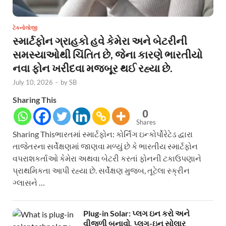
ટેકનોલોજી
સ્માર્ટફોન ગ્રાહકો હવે કેમેરા અને બેટરીની
સમસ્યાઓથી ચિંતિત છે, જેના કારણે ભારતીયો
નવા ફોન ખરીદવા મજબૂર થઈ રહ્યા છે.
July 10, 2026
-
by
SB
Sharing This
0
Shares
Sharing Thisભારતમાં સ્માર્ટફોન: કોર્નિંગ ઇન્કોર્પોરેટેડ દ્વારા
તાજેતરના સર્વેક્ષણમાં જાણવા મળ્યું છે કે ભારતીય સ્માર્ટફોન
વપરાશકર્તાઓ કેમેરા અથવા બેટરી કરતાં ફોનની ટકાઉપણાને
પ્રાથમિકતા આપી રહ્યા છે. સર્વેક્ષણ મુજબ, તૂટેલા સ્ક્રીન
ગ્લાસને …
Plug-in Solar: પ્લગ ઇન કરો અને
વીજળી બનાવો. પ્લગ-ઇન સોલાર