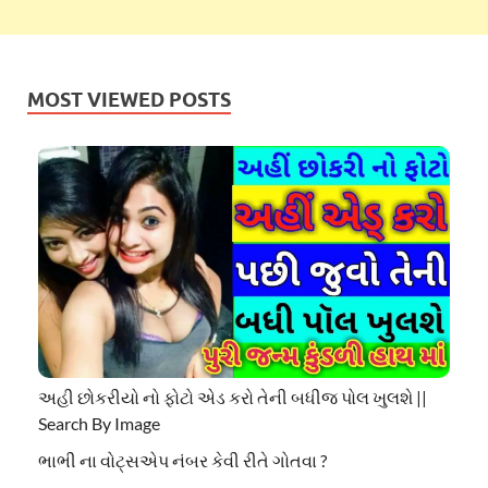
MOST VIEWED POSTS
અહી છોકરીયો નો ફોટો એડ કરો તેની બધીજ પોલ ખુલશે ||
Search By Image
ભાભી ના વોટ્સએપ નંબર કેવી રીતે ગોતવા ?