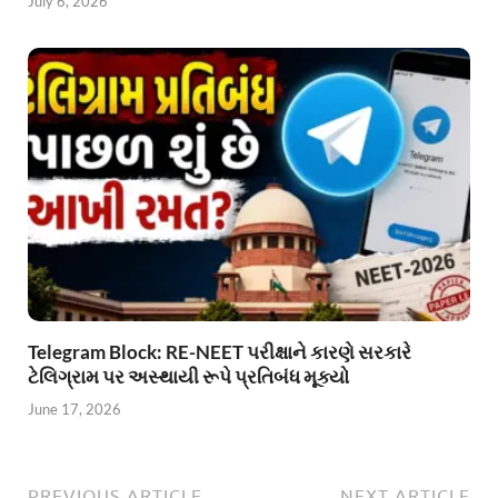
July 6, 2026
Telegram Block: RE-NEET પરીક્ષાને કારણે સરકારે
ટેલિગ્રામ પર અસ્થાયી રૂપે પ્રતિબંધ મૂક્યો
June 17, 2026
PREVIOUS ARTICLE
NEXT ARTICLE