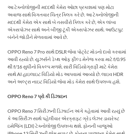
આ ટેક્નોલોજીની મદદથી કેમેરા ઓછા પ્રકાશમાં પણ મોટા
અવાજ સાથે વિગતવાર ચિત્ર ક્લિક કરે છે. આ ટેક્નોલોજીની
મદદથી કેમેરા એક સાથે બે તસવીરો ક્લિક કરે છે, એક લાંબા
એક્સપોઝર સાથે અને બીજી ટૂંકી એક્સપોઝર સાથે. આઉટપુટ
બંનેને જોડીને મેળવવામાં આવે છે.
OPPO Reno 7 Pro સાથે DSLR જેવા પોટ્રેટ મોડનો દાવો કરવામાં
આવી રહ્યો છે. યુઝર્સને ડેપ્થ ઓફ ફીલ્ડ મેનેજ કરવા માટે f/0.95
થી f/16 સુધીનો વિકલ્પ મળશે. સારી વિડિયોગ્રાફી માટે કેમેરા
સાથે AI હાઇલાઇટ વિડિયો મોડ આપવામાં આવ્યો છે. લાઇવ HDR
અને અલ્ટ્રા નાઇટ વિડિયો જેવા મોડ કેમેરા સાથે ઉપલબ્ધ હશે.
OPPO
Reno
7 પ્રો કી ડિઝાઇન
OPPO Reno 7 સિરીઝની ડિઝાઈન અંગે કહેવામાં આવી રહ્યું છે
કે આ સિરીઝ સાથે પહેલીવાર એરક્રાફ્ટ ગ્રેડ લેઝર ડાયરેક્ટ
ઇમેજિંગ (LDI) ટેક્નોલોજી ઉપલબ્ધ થશે. ફોનની બાજુઓ
iPhone 13 સિરીઝની જેમ સપાટ છે. ફોનના પાછળના કેમેરા સાથે