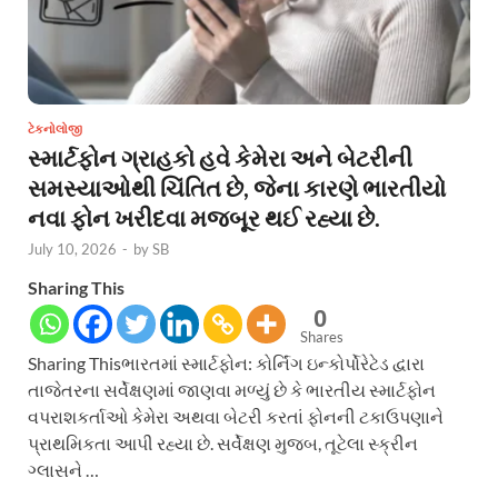
ટેકનોલોજી
સ્માર્ટફોન ગ્રાહકો હવે કેમેરા અને બેટરીની
સમસ્યાઓથી ચિંતિત છે, જેના કારણે ભારતીયો
નવા ફોન ખરીદવા મજબૂર થઈ રહ્યા છે.
July 10, 2026
-
by
SB
Sharing This
0
Shares
Sharing Thisભારતમાં સ્માર્ટફોન: કોર્નિંગ ઇન્કોર્પોરેટેડ દ્વારા
તાજેતરના સર્વેક્ષણમાં જાણવા મળ્યું છે કે ભારતીય સ્માર્ટફોન
વપરાશકર્તાઓ કેમેરા અથવા બેટરી કરતાં ફોનની ટકાઉપણાને
પ્રાથમિકતા આપી રહ્યા છે. સર્વેક્ષણ મુજબ, તૂટેલા સ્ક્રીન
ગ્લાસને …