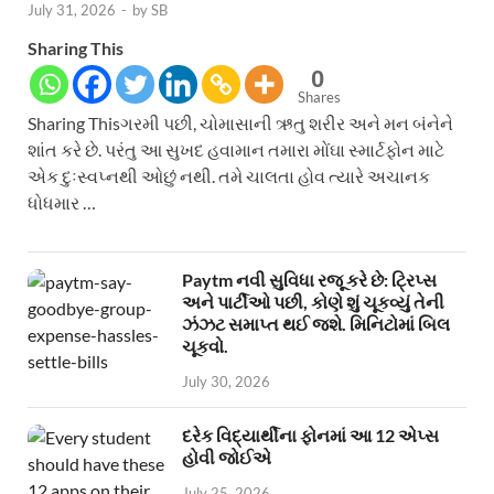
July 31, 2026
-
by
SB
Sharing This
0
Shares
Sharing Thisગરમી પછી, ચોમાસાની ઋતુ શરીર અને મન બંનેને
શાંત કરે છે. પરંતુ આ સુખદ હવામાન તમારા મોંઘા સ્માર્ટફોન માટે
એક દુઃસ્વપ્નથી ઓછું નથી. તમે ચાલતા હોવ ત્યારે અચાનક
ધોધમાર …
Paytm નવી સુવિધા રજૂ કરે છે: ટ્રિપ્સ
અને પાર્ટીઓ પછી, કોણે શું ચૂકવ્યું તેની
ઝંઝટ સમાપ્ત થઈ જશે. મિનિટોમાં બિલ
ચૂકવો.
July 30, 2026
દરેક વિદ્યાર્થીના ફોનમાં આ 12 એપ્સ
હોવી જોઈએ
July 25, 2026