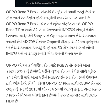
OPPO Reno 7 Pro સીરીઝ વિશે કહેવામાં આવી રહ્યું છે કે આ
ફોન સાથે સ્માર્ટફોન ફોટોગ્રાફીની વ્યાખ્યા બદલાવાની છે.
OPPO Reno 7 Pro સાથે તમને શ્રેષ્ઠ પોટ્રેટ મળશે. OPPO
Reno 7 Pro સાથે, 32-મેગાપિક્સલનો IMX709 સેલ્ફી કેમેરો
ઉપલબ્ધ થશે, જેને Sony અને Oppo દ્વારા ખાસ તૈયાર કરવામાં
આવ્યો છે. IMX709 સેન્સર Oppoની ટીમ દ્વારા 22nm પ્રક્રિયા
પર તૈયાર કરવામાં આવ્યું છે. ફોનમાં 50-મેગાપિક્સલનો સોની
IMX766 સેન્સર પણ મળશે જે પાછળની પેનલ પર છે.
OPPO એ આ ફ્લેગશિપ ફોન માટે RGBW સેન્સરને ખાસ
કસ્ટમાઇઝ કર્યું છે જેથી કરીને યુઝર ફોનના કેમેરા સાથે શ્રેષ્ઠ
કલર મેળવી શકે. ખાસ કરીને RGBW સેન્સર ફોન સાથે ઉપલબ્ધ
હશે. ઓપ્પોએ સૌથી પહેલા OPPO R7 Plus સાથે RGBW સેન્સર
રજૂ કર્યું હતું જે 2015માં લોન્ચ કરવામાં આવ્યું હતું. OPPO Reno
7 Pro એ વિશ્વનો પહેલો ફોન છે જેમાં ફ્રન્ટ સેન્સર સાથે DOL-
HDR છે.