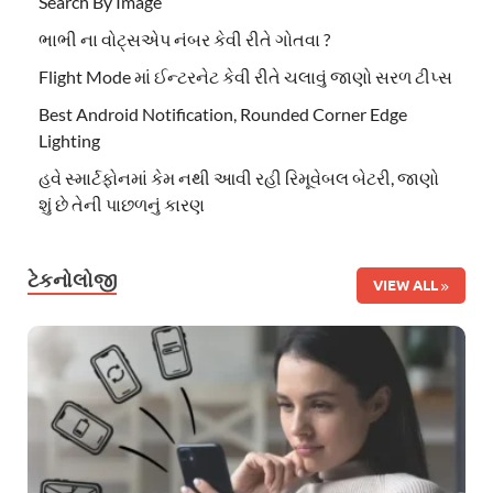
Search By Image
ભાભી ના વોટ્સએપ નંબર કેવી રીતે ગોતવા ?
Flight Mode માં ઈન્ટરનેટ કેવી રીતે ચલાવું જાણો સરળ ટીપ્સ
Best Android Notification, Rounded Corner Edge
Lighting
હવે સ્માર્ટફોનમાં કેમ નથી આવી રહી રિમૂવેબલ બેટરી, જાણો
શું છે તેની પાછળનું કારણ
ટેકનોલોજી
VIEW ALL