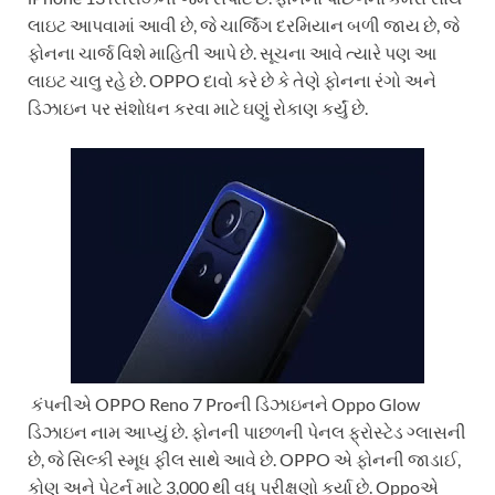
લાઇટ આપવામાં આવી છે, જે ચાર્જિંગ દરમિયાન બળી જાય છે, જે
ફોનના ચાર્જ વિશે માહિતી આપે છે. સૂચના આવે ત્યારે પણ આ
લાઇટ ચાલુ રહે છે. OPPO દાવો કરે છે કે તેણે ફોનના રંગો અને
ડિઝાઇન પર સંશોધન કરવા માટે ઘણું રોકાણ કર્યું છે.
કંપનીએ OPPO Reno 7 Proની ડિઝાઇનને Oppo Glow
ડિઝાઇન નામ આપ્યું છે. ફોનની પાછળની પેનલ ફ્રોસ્ટેડ ગ્લાસની
છે, જે સિલ્કી સ્મૂધ ફીલ સાથે આવે છે. OPPO એ ફોનની જાડાઈ,
કોણ અને પેટર્ન માટે 3,000 થી વધુ પરીક્ષણો કર્યા છે. Oppoએ