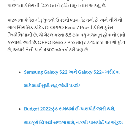
પાછળના કેમેરાની ડિઝાઇનને ટ્વિન મૂન નામ આપ્યું છે.
પાછળના કેમેરા મોડ્યુલનો ઉપરનો ભાગ મેટલનો છે અને નીચેનો
ભાગ સિરામિક કોટેડ છે. OPPO Reno 7 Proની કેમેરા ફ્રેમ
ઝિર્કોનિયાની છે, જે મેટલ કરતાં 8.5 ટકા વધુ મજબૂત હોવાનો દાવો
કરવામાં આવે છે. OPPO Reno 7 Pro માત્ર 7.45mm પાતળો ફોન
છે, જ્યારે તેની પાસે 4500mAh બેટરી પણ છે.
Samsung Galaxy S22 અને Galaxy S22+ ખરીદવા
માટે માર્ચ સુધી રાહ જોવી પડશે!
Budget 2022:ટૂંક સમયમાં ઈ-પાસપોર્ટ જારી થશે,
માઇક્રો ચિપથી સજ્જ થશે, નકલી પાસપોર્ટ પર અંકુશ