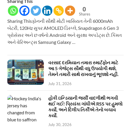
Sharing This
0
Shares
Sharing Thisફોનની સૌથી મોટી ખાસિયત તેની 6000mAh
બેટરી, 120Hz સુપર AMOLED ડિસ્પ્લે, Snapdragon 6 Gen 3
પ્રોસેસર અને છ વર્ષનો Android અને સુરક્ષા અપડેટ્સ છે. કિંમત
અને વેરિઅન્ટ્સ Samsung Galaxy …
વરસાદ દરમિયાન તમારા સ્માર્ટફોન માટે
આ 5 ગેજેટ્સ સૌથી વધુ ઉપયોગી થશે,
તેમને તમારી સાથે રાખવાનું ભૂલશો નહીં.
July 31, 2026
હોકી ઇન્ડિયાની જર્સી વાદળીથી ભગવી
થઈ ગઈ! પ્રિયંકા ગાંધીએ RSS પર હુમલો
કર્યો, અને દિલીપ તિર્કીએ તેનો બચાવ
કર્યો.
July 30, 2026