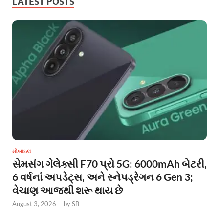
LATEST POSTS
મોબાઇલ
સેમસંગ ગેલેક્સી F70 પ્રો 5G: 6000mAh બેટરી,
6 વર્ષનાં અપડેટ્સ, અને સ્નેપડ્રેગન 6 Gen 3;
વેચાણ આજથી શરૂ થાય છે
August 3, 2026
-
by
SB