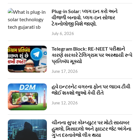
Plug-in Solar: પ્લગ ઇન કરો અને
વીજળી બનાવો. પ્લગ-ઇન સોલાર
ટેકનોલોજી વિશે જાણો.
July 6, 2026
Telegram Block: RE-NEET પરીક્ષાને
કારણે સરકારે ટેલિગ્રામ પર અસ્થાયી રૂપે
પ્રતિબંધ મૂક્યો
June 17, 2026
હવે ઇન્ટરનેટ વગરના ફોન પર લાઇવ ટીવી
જોઈ શકશો જુઓ કેવી રીતે
June 12, 2026
ચીનના સુપર કોમ્પ્યુટર પર મોટો સાયબર
હુમલો, મિસાઇલો અને ફાઇટર જેટ અંગેના
ગુપ્ત દસ્તાવેજો લીક થયા