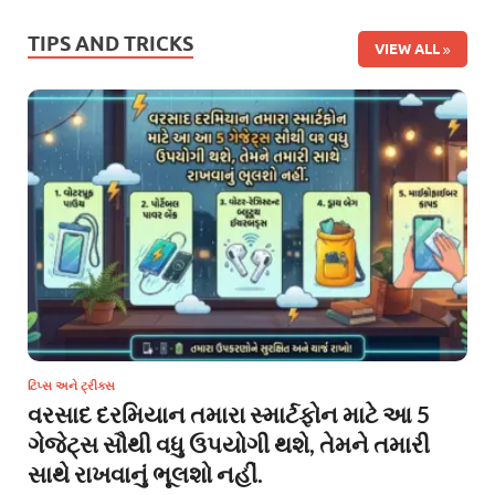
TIPS AND TRICKS
VIEW ALL
ટિપ્સ અને ટ્રીક્સ
વરસાદ દરમિયાન તમારા સ્માર્ટફોન માટે આ 5
ગેજેટ્સ સૌથી વધુ ઉપયોગી થશે, તેમને તમારી
સાથે રાખવાનું ભૂલશો નહીં.