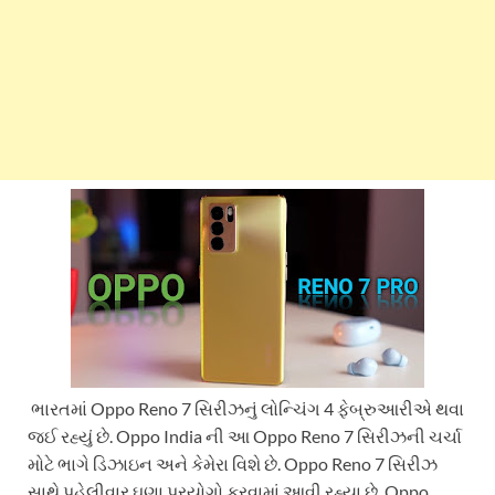
ભારતમાં Oppo Reno 7 સિરીઝનું લોન્ચિંગ 4 ફેબ્રુઆરીએ થવા
જઈ રહ્યું છે. Oppo India ની આ Oppo Reno 7 સિરીઝની ચર્ચા
મોટે ભાગે ડિઝાઇન અને કેમેરા વિશે છે. Oppo Reno 7 સિરીઝ
સાથે પહેલીવાર ઘણા પ્રયોગો કરવામાં આવી રહ્યા છે. Oppo