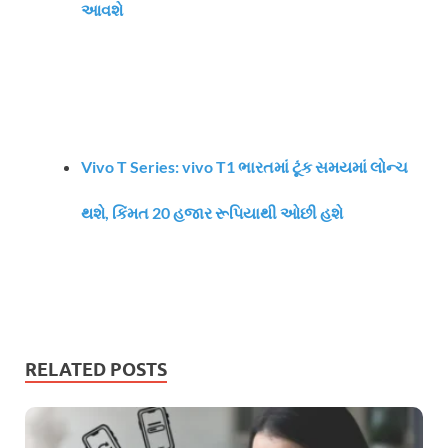
આવશે
Vivo T Series: vivo T1 ભારતમાં ટૂંક સમયમાં લોન્ચ
થશે, કિંમત 20 હજાર રૂપિયાથી ઓછી હશે
RELATED POSTS