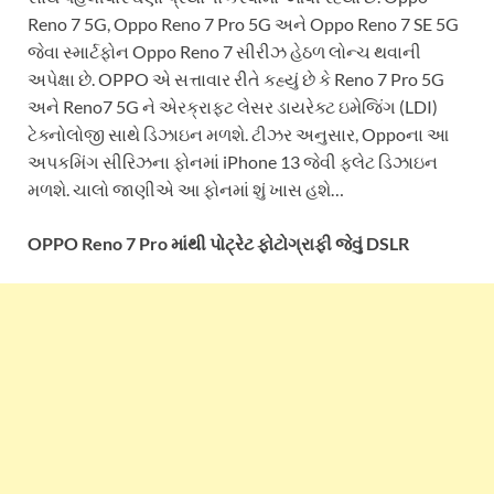
Reno 7 5G, Oppo Reno 7 Pro 5G અને Oppo Reno 7 SE 5G
જેવા સ્માર્ટફોન Oppo Reno 7 સીરીઝ હેઠળ લોન્ચ થવાની
અપેક્ષા છે. OPPO એ સત્તાવાર રીતે કહ્યું છે કે Reno 7 Pro 5G
અને Reno7 5G ને એરક્રાફ્ટ લેસર ડાયરેક્ટ ઇમેજિંગ (LDI)
ટેક્નોલોજી સાથે ડિઝાઇન મળશે. ટીઝર અનુસાર, Oppoના આ
અપકમિંગ સીરિઝના ફોનમાં iPhone 13 જેવી ફ્લેટ ડિઝાઇન
મળશે. ચાલો જાણીએ આ ફોનમાં શું ખાસ હશે…
OPPO Reno 7 Pro માંથી પોટ્રેટ ફોટોગ્રાફી જેવું DSLR