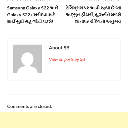
Samsung Galaxy S22 અને
ટેલિગ્રામ પર આવી રહ્યા છે આ
Galaxy S22+ ખરીદવા માટે
અદ્ભુત ફીચર્સ, યુઝર્સને મળશે
માર્ચ સુધી રાહ જોવી પડશે!
શાનદાર ચેટિંગનો અનુભવ
About SB
View all posts by SB →
Comments are closed.