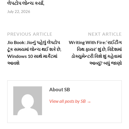
લેપટોપ લોન્ચ કર્યા,
July 22, 2026
PREVIOUS ARTICLE
NEXT ARTICLE
Jio Book: Jioનું પહેલું લેપટોપ
Writing With Fire:’રાઈટીંગ
ટૂંક સમયમાં લોન્ચ થઈ શકે છે,
વિથ ફાયર’ શું છે, વિદેશમાં
Windows 10 સાથે માર્કેટમાં
ડોક્યુમેન્ટરી વિશે શું કહેવામાં
આવશે
આવ્યું? બધું જાણો
About SB
View all posts by SB →