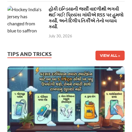
હોકી ઇન્ડિયાની જર્સી વાદળીથી ભગવી
થઈ ગઈ! પ્રિયંકા ગાંધીએ RSS પર હુમલો
કર્યો, અને દિલીપ તિર્કીએ તેનો બચાવ
કર્યો.
July 30, 2026
TIPS AND TRICKS
VIEW ALL