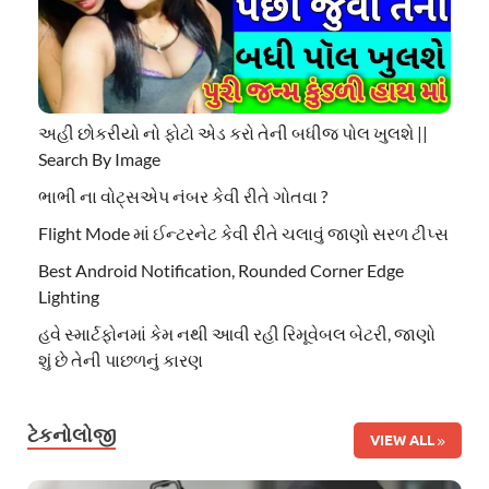
અહી છોકરીયો નો ફોટો એડ કરો તેની બધીજ પોલ ખુલશે ||
Search By Image
ભાભી ના વોટ્સએપ નંબર કેવી રીતે ગોતવા ?
Flight Mode માં ઈન્ટરનેટ કેવી રીતે ચલાવું જાણો સરળ ટીપ્સ
Best Android Notification, Rounded Corner Edge
Lighting
હવે સ્માર્ટફોનમાં કેમ નથી આવી રહી રિમૂવેબલ બેટરી, જાણો
શું છે તેની પાછળનું કારણ
ટેકનોલોજી
VIEW ALL