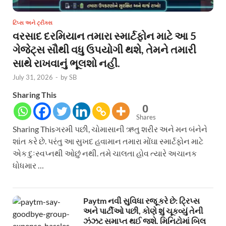
ટિપ્સ અને ટ્રીક્સ
વરસાદ દરમિયાન તમારા સ્માર્ટફોન માટે આ 5
ગેજેટ્સ સૌથી વધુ ઉપયોગી થશે, તેમને તમારી
સાથે રાખવાનું ભૂલશો નહીં.
July 31, 2026
-
by
SB
Sharing This
0
Shares
Sharing Thisગરમી પછી, ચોમાસાની ઋતુ શરીર અને મન બંનેને
શાંત કરે છે. પરંતુ આ સુખદ હવામાન તમારા મોંઘા સ્માર્ટફોન માટે
એક દુઃસ્વપ્નથી ઓછું નથી. તમે ચાલતા હોવ ત્યારે અચાનક
ધોધમાર …
Paytm નવી સુવિધા રજૂ કરે છે: ટ્રિપ્સ
અને પાર્ટીઓ પછી, કોણે શું ચૂકવ્યું તેની
ઝંઝટ સમાપ્ત થઈ જશે. મિનિટોમાં બિલ