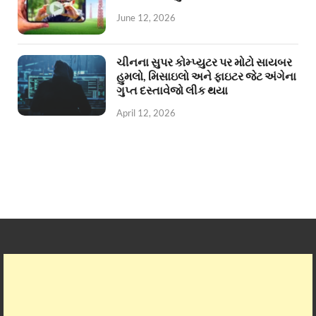
June 12, 2026
ચીનના સુપર કોમ્પ્યુટર પર મોટો સાયબર
હુમલો, મિસાઇલો અને ફાઇટર જેટ અંગેના
ગુપ્ત દસ્તાવેજો લીક થયા
April 12, 2026