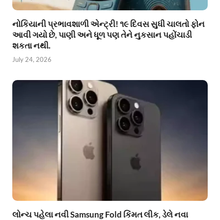
નોકિયાની પ્રભાવશાળી એન્ટ્રી! ૧૯ દિવસ સુધી ચાલતો ફોન
આવી ગયો છે, પાણી અને ધૂળ પણ તેને નુકસાન પહોંચાડી
શકતા નથી.
July 24, 2026
લોન્ચ પહેલા નવી Samsung Fold કિંમત લીક, ડેલે નવા