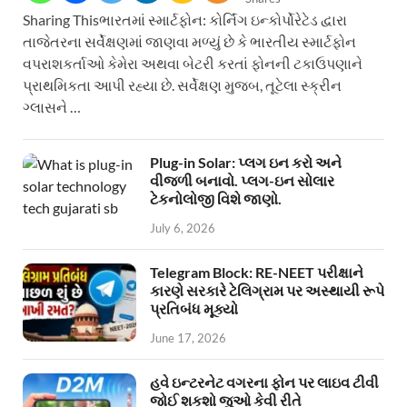
Sharing Thisભારતમાં સ્માર્ટફોન: કોર્નિંગ ઇન્કોર્પોરેટેડ દ્વારા
તાજેતરના સર્વેક્ષણમાં જાણવા મળ્યું છે કે ભારતીય સ્માર્ટફોન
વપરાશકર્તાઓ કેમેરા અથવા બેટરી કરતાં ફોનની ટકાઉપણાને
પ્રાથમિકતા આપી રહ્યા છે. સર્વેક્ષણ મુજબ, તૂટેલા સ્ક્રીન
ગ્લાસને …
Plug-in Solar: પ્લગ ઇન કરો અને
વીજળી બનાવો. પ્લગ-ઇન સોલાર
ટેકનોલોજી વિશે જાણો.
July 6, 2026
Telegram Block: RE-NEET પરીક્ષાને
કારણે સરકારે ટેલિગ્રામ પર અસ્થાયી રૂપે
પ્રતિબંધ મૂક્યો
June 17, 2026
હવે ઇન્ટરનેટ વગરના ફોન પર લાઇવ ટીવી
જોઈ શકશો જુઓ કેવી રીતે