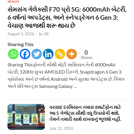
મોબાઇલ
સેમસંગ ગેલેક્સી F70 પ્રો 5G: 6000mAh બેટરી,
6 વર્ષનાં અપડેટ્સ, અને સ્નેપડ્રેગન 6 Gen 3;
વેચાણ આજથી શરૂ થાય છે
August 3, 2026
-
by
SB
Sharing This
0
Shares
Sharing Thisફોનની સૌથી મોટી ખાસિયત તેની 6000mAh
બેટરી, 120Hz સુપર AMOLED ડિસ્પ્લે, Snapdragon 6 Gen 3
પ્રોસેસર અને છ વર્ષનો Android અને સુરક્ષા અપડેટ્સ છે. કિંમત
અને વેરિઅન્ટ્સ Samsung Galaxy …
વરસાદ દરમિયાન તમારા સ્માર્ટફોન માટે
આ 5 ગેજેટ્સ સૌથી વધુ ઉપયોગી થશે,
તેમને તમારી સાથે રાખવાનું ભૂલશો નહીં.
July 31, 2026