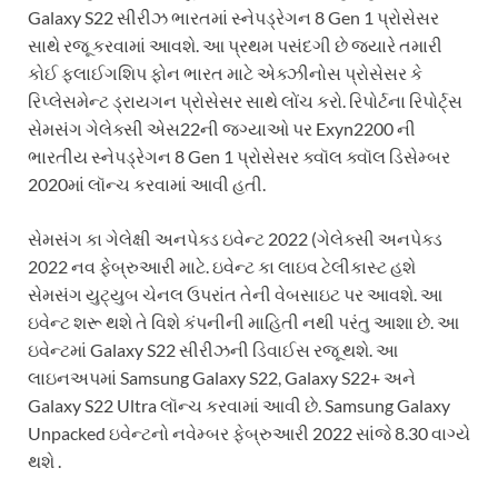
Galaxy S22 સીરીઝ ભારતમાં સ્નેપડ્રેગન 8 Gen 1 પ્રોસેસર
સાથે રજૂ કરવામાં આવશે. આ પ્રથમ પસંદગી છે જ્યારે તમારી
કોઈ ફ્લાઈગશિપ ફોન ભારત માટે એક્ઝીનોસ પ્રોસેસર કે
રિપ્લેસમેન્ટ ડ્રાયગન પ્રોસેસર સાથે લોંચ કરો. રિપોર્ટના રિપોર્ટ્સ
સેમસંગ ગેલેક્સી એસ22ની જગ્યાઓ પર Exyn2200 ની
ભારતીય સ્નેપડ્રેગન 8 Gen 1 પ્રોસેસર ક્વૉલ ક્વૉલ ડિસેમ્બર
2020માં લૉન્ચ કરવામાં આવી હતી.
સેમસંગ કા ગેલેક્ષી અનપેક્ડ ઇવેન્ટ 2022 (ગેલેક્સી અનપેક્ડ
2022 નવ ફેબ્રુઆરી માટે. ઇવેન્ટ કા લાઇવ ટેલીકાસ્ટ હશે
સેમસંગ યુટ્યુબ ચેનલ ઉપરાંત તેની વેબસાઇટ પર આવશે. આ
ઇવેન્ટ શરૂ થશે તે વિશે કંપનીની માહિતી નથી પરંતુ આશા છે. આ
ઇવેન્ટમાં Galaxy S22 સીરીઝની ડિવાઈસ રજૂ થશે. આ
લાઇનઅપમાં Samsung Galaxy S22, Galaxy S22+ અને
Galaxy S22 Ultra લૉન્ચ કરવામાં આવી છે. Samsung Galaxy
Unpacked ઇવેન્ટનો નવેમ્બર ફેબ્રુઆરી 2022 સાંજે 8.30 વાગ્યે
થશે .