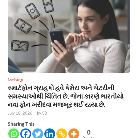
ટેકનોલોજી
સ્માર્ટફોન ગ્રાહકો હવે કેમેરા અને બેટરીની
સમસ્યાઓથી ચિંતિત છે, જેના કારણે ભારતીયો
નવા ફોન ખરીદવા મજબૂર થઈ રહ્યા છે.
July 10, 2026
-
by
SB
Sharing This
0
Shares