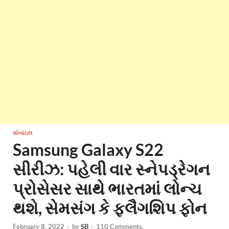
મોબાઇલ
Samsung Galaxy S22
સીરીઝ: પહેલી વાર સ્નેપડ્રેગન
પ્રોસેસર સાથે ભારતમાં લોન્ચ
થશે, સેમસંગ કે ફ્લૈગશિપ ફોન
February 8, 2022
-
by
SB
-
110 Comments.