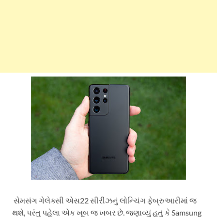
સેમસંગ ગેલેક્સી એસ22 સીરીઝનું લોન્ચિંગ ફેબ્રુઆરીમાં જ
થશે, પરંતુ પહેલા એક ખૂબ જ ખબર છે. જણાવ્યું હતું કે Samsung