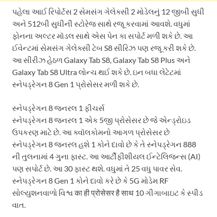
પહેલા આઈ રિપોર્ટસ 2 સેમસંગ ગેલેક્સી 2 મોડેલનું 12 જીબી સુધી
અને 512બી સુધીની સ્ટોરેજ સાથે રજૂ કરવામાં આવશે. વધુમાં
ફોનના અલ્ટર મૉડલ સાથે એસ પેન કા સપોર્ટ મળી શકે છે. આ
ઈવેન્ટમાં સેમસંગ ગેલેક્સી ટેબ S8 સીરિઝ પણ રજૂ કરી શકે છે.
આ સીરીઝ હેઠળ Galaxy Tab S8, Galaxy Tab S8 Plus અને
Galaxy Tab S8 Ultra લોન્ચ થઈ શકે છે. ઇન બધા લેટેટમાં
સ્નેપડ્રેગન 8 Gen 1 પ્રોસેસર મળી શકે છે.
સ્નેપડ્રેગન 8 જનરલ 1 ફીચર્સ
સ્નેપડ્રેગન 8 જનરલ 1 એક 5જી પ્રોસેસર છે જે એન્ડ્રોઇડ
ઉપકરણ માટે છે. આ ક્વૉલકોમનો આગળ પ્રોસેસર છે
સ્નેપડ્રેગન 8 જનરલ હશે 1 કોને દાવો છે કે તે સ્નેપડ્રેગન 888
ની તુલનામાં 4 ગુના ફાસ્ટ. આ આર્ટીફીશીયલ ઈન્ટેલિજન્સ (AI)
પણ સપોર્ટ છે. આ 30 ફાસ્ટ થશે. વધુમાં તે 25 વધુ પાવર સેવ.
સ્નેપડ્રેગન 8 Gen 1 કોને દાવો કરે છે કે 5G મોડેમ RF
સોલ્યુશનવાળો વિશ્વ का ही प्रोसेसर है साथ 10 ગીગાબાઇટ કે સ્પીડ
વાત.