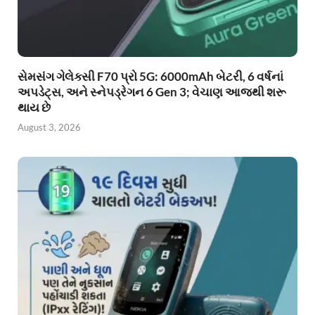
સેમસંગ ગેલેક્સી F70 પ્રો 5G: 6000mAh બેટરી, 6 વર્ષનાં
અપડેટ્સ, અને સ્નેપડ્રેગન 6 Gen 3; વેચાણ આજથી શરૂ
થાય છે
August 3, 2026