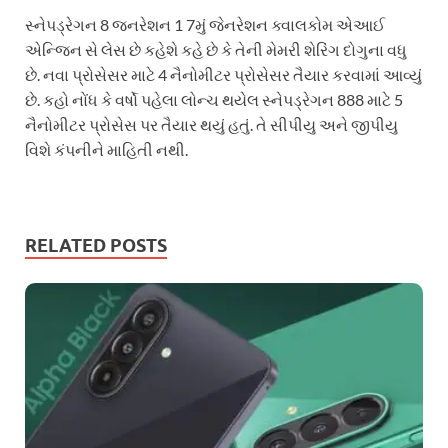
સ્નેપડ્રેગન 8 જનરેશન 1 7મું જેનરેશન ક્વાલકોમ એઆઈ
એન્જિન સે લેસ છે કહેશે કહે છે કે તેની મેમરી શેરિંગ દોગુના વધુ
છે. નવા પ્રોસેસર માટે 4 નૈનોમીટર પ્રોસેસર તૈયાર કરવામાં આવ્યું
છે. કહો નોંધ કે વર્ષો પહેલા લોન્ચ થયેલ સ્નેપડ્રેગન 888 માટે 5
નૈનોમીટર પ્રોસેસ પર તૈયાર થયું હતું. તે સીપીયુ અને જીપીયુ
વિશે કંપનીને માહિતી નથી.
RELATED POSTS