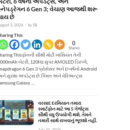
ેટરી, 6 વર્ષનાં અપડેટ્સ, અને
સ્નેપડ્રેગન 6 Gen 3; વેચાણ આજથી શરૂ
થાય છે
ugust 3, 2026
-
by
SB
haring This
0
Shares
haring Thisફોનની સૌથી મોટી ખાસિયત તેની
000mAh બેટરી, 120Hz સુપર AMOLED ડિસ્પ્લે,
napdragon 6 Gen 3 પ્રોસેસર અને છ વર્ષનો Android
ને સુરક્ષા અપડેટ્સ છે. કિંમત અને વેરિઅન્ટ્સ
amsung Galaxy …
વરસાદ દરમિયાન તમારા
સ્માર્ટફોન માટે આ 5 ગેજેટ્સ
સૌથી વધુ ઉપયોગી થશે, તેમને
તમારી સાથે રાખવાનું ભૂલશો નહીં.
July 31, 2026