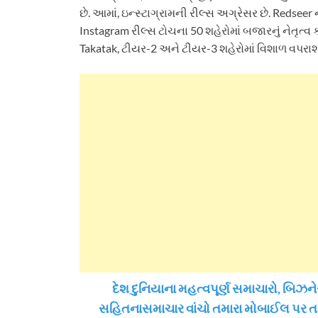
છે. આમાં, ઇન્સ્ટાગ્રામની રીલ્સ અગ્રેસર છે. Redsee
Instagram રીલ્સ ટોચના 50 શહેરોમાં બજારનું નેતૃત્વ 
Takatak, ટીયર-2 અને ટીયર-3 શહેરોમાં વિશાળ વપરાશકર્
દેશ દુનિયાના મહત્વપૂર્ણ સમાચારો, બ
સહિતનાસમાચાર વાંચો તમારા મોબાઈલ પર 