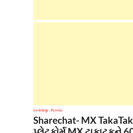
ટેકનોલોજી
/
બિઝનેસ
Sharechat- MX TakaTak d
પ્લેટફોર્મ MX ટાકાટકને 6