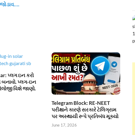
જોડાવ….
ar: પ્લગ ઇન કરો
 બનાવો. પ્લગ-ઇન
ોલોજી વિશે જાણો.
Telegram Block: RE-NEET
પરીક્ષાને કારણે સરકારે ટેલિગ્રામ
પર અસ્થાયી રૂપે પ્રતિબંધ મૂક્યો
June 17, 2026