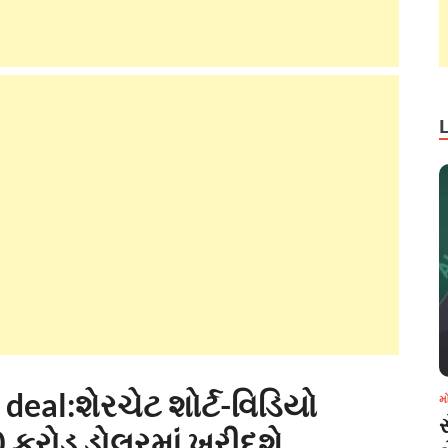
eal:શેરચેટ શોર્ટ-વિડિયો
મ
0 કરોડ ડોલરમાં ખરીદશે