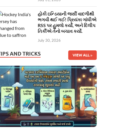
હોકી ઇન્ડિયાની જર્સી વાદળીથી
ભગવી થઈ ગઈ! પ્રિયંકા ગાંધીએ
RSS પર હુમલો કર્યો, અને દિલીપ
તિર્કીએ તેનો બચાવ કર્યો.
July 30, 2026
TIPS AND TRICKS
VIEW ALL