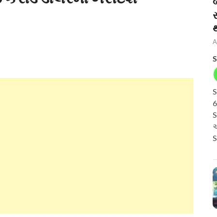
બ
A
S
S
6
S
અ
S