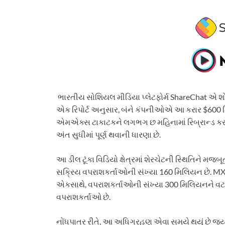
ભારતીય સોશિયલ મીડિયા પ્લેટફોર્મ ShareChat એ શોર્ટ 
એક રિપોર્ટ અનુસાર, બંને કંપનીઓએ આ કરાર $600 મિલિ
એમએક્સ ટાકાટકને લગભગ છ મહિનામાં રિબ્રાન્ડ કરવ
અંત સુધીમાં પૂર્ણ થવાની ધારણા છે.
આ ડીલ ટૂંકા વિડિયો ક્ષેત્રમાં શેરચેટની સ્થિતિને મ
સક્રિય વપરાશકર્તાઓની સંખ્યા 160 મિલિયન છે. MX
એકસાથે, વપરાશકર્તાઓની સંખ્યા 300 મિલિયનને વટા
વપરાશકર્તાઓ છે.
નોંધપાત્ર રીતે, આ અધિગ્રહણ એવા સમયે થયું છે જ્યા