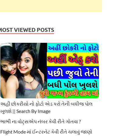
MOST VIEWED POSTS
અહી છોકરીયો નો ફોટો એડ કરો તેની બધીજ પોલ
ખુલશે || Search By Image
ભાભી ના વોટ્સએપ નંબર કેવી રીતે ગોતવા ?
Flight Mode માં ઈન્ટરનેટ કેવી રીતે ચલાવું જાણો