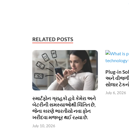
RELATED POSTS
Plug-in Sol
અને વીજળી
સોલાર ટેકન
July 6, 2026
સ્માર્ટફોન ગ્રાહકો હવે કેમેરા અને
બેટરીની સમસ્યાઓથી ચિંતિત છે,
જેના કારણે ભારતીયો નવા ફોન
ખરીદવા મજબૂર થઈ રહ્યા છે.
July 10, 2026