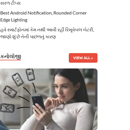
સરળ ટીપ્સ
Best Android Notification, Rounded Corner
Edge Lighting
હવે સ્માર્ટફોનમાં કેમ નથી આવી રહી રિમૂવેબલ બેટરી,
જાણો શું છે તેની પાછળનું કારણ
ટેકનોલોજી
VIEW ALL