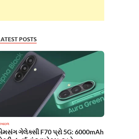
LATEST POSTS
ોબાઇલ
સેમસંગ ગેલેક્સી F70 પ્રો 5G: 6000mAh