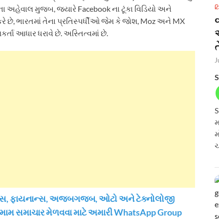
r ના અહેવાલ મુજબ, જ્યારે Facebook ના ટૂંકા વિડિયો અને
ટ
કરે છે, ભારતમાં તેના પ્રતિસ્પર્ધીઓ જેમ કે જોશ, Moz અને MX
તા આધાર ધરાવે છે. અસ્તિત્વમાં છે.
ત
J
S
S
મ
મ
ચ
િઝનેસ, ફાયનાન્સ, અજબગજબ, ઓટો અને ટેક્નોલોજી
તમામ સમાચાર મેળવવા માટે અમારી WhatsApp Group