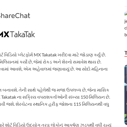
વિડિયો પ્લેટફોર્મ MX Takatak ખરીદવા માટે જોડાણ કર્યું છે.
યનમાં કર્યો છે, જેમાં રોકડ અને શેરનો સમાવેશ થાય છે.
ામાં આવશે, એમ અહેવાલમાં જણાવાયું છે. આ સોદો મહિનાના
જબૂત બનાવશે. તેની સાથે પહેલેથી જ મજા ઉપલબ્ધ છે, જેના માસિક
 Takatak ના સક્રિય વપરાશકર્તાઓની સંખ્યા 150 મિલિયન છે.
વી જશે. શેરચેટના સ્થાનિક હરીફ જોશના 115 મિલિયનથી વધુ
રે શોર્ટ વિડિયો ઉદ્યોગ તરફ લોકોનું આકર્ષણ ઝડપથી વધી રહ્યું