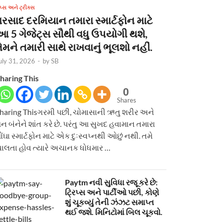
િપ્સ અને ટ્રીક્સ
વરસાદ દરમિયાન તમારા સ્માર્ટફોન માટે
આ 5 ગેજેટ્સ સૌથી વધુ ઉપયોગી થશે,
ેમને તમારી સાથે રાખવાનું ભૂલશો નહીં.
uly 31, 2026
-
by
SB
haring This
0
Shares
haring Thisગરમી પછી, ચોમાસાની ઋતુ શરીર અને
ન બંનેને શાંત કરે છે. પરંતુ આ સુખદ હવામાન તમારા
ોંઘા સ્માર્ટફોન માટે એક દુઃસ્વપ્નથી ઓછું નથી. તમે
ાલતા હોવ ત્યારે અચાનક ધોધમાર …
Paytm નવી સુવિધા રજૂ કરે છે:
ટ્રિપ્સ અને પાર્ટીઓ પછી, કોણે
શું ચૂકવ્યું તેની ઝંઝટ સમાપ્ત
થઈ જશે. મિનિટોમાં બિલ ચૂકવો.