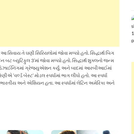
ો. આ સિવાય તે ઘણી સિરિયલોમાં જોવા મળ્યો હતો. સિદ્ધાર્થ બિગ
કેન બટ બ્યુટિફુલ 3’માં જોવા મળ્યો હતો. સિદ્ધાર્થ શુક્લનો જન્મ
 ડિઝાઈનિંગમાં ગ્રેજ્યુએશન કર્યું. અને બાદમાં આરબીઆઈમાં
એ ‘વર્લ્ડ બેસ્ટ’ મોડલ સ્પર્ધામાં ભાગ લીધો હતો. આ સ્પર્ધા
 ભારતીય અને એશિયન હતા. આ સ્પર્ધામાં લેટિન અમેરિકા અને