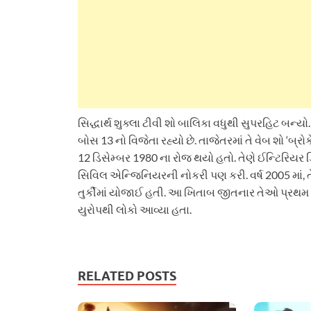
સિદ્ધાર્થ શુક્લા ટીવી શો બાલિકા વધુથી સુપરહિટ બન્ય
બોસ 13 નો વિજેતા રહ્યો છે. તાજેતરમાં તે વેબ શો ‘બ્રો
12 ડિસેમ્બર 1980 ના રોજ થયો હતો. તેણે ઈન્ટિરિયર
સિવિલ એન્જિનિયરની નોકરી પણ કરી. વર્ષ 2005 માં, તેણી
તુર્કીમાં યોજાઈ હતી. આ ખિતાબ જીતનાર તેઓ પ્રથમ
યુરોપથી લોકો આવ્યા હતા.
RELATED POSTS