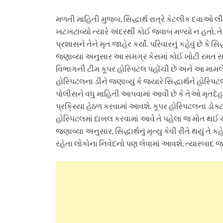
મળતી માહિતી મુજબ, સિદ્ધાર્થ રાત્રે કેટલીક દવાઓ 
ખટખટાવ્યો ત્યારે અંદરથી કોઈ જવાબ મળ્યો ન હતો. ત
પ્રશાસને તેને મૃત જાહેર કર્યો. પરિવારનું કહેવું છે 
જણાવ્યા અનુસાર આ સમગ્ર કેસમાં કોઈ ખોટી રમત સામે
વિભાગની ટીમ કૂપર હોસ્પિટલ પહોંચી છે અને આ મામલે ક
હોસ્પિટલના ડીને જણાવ્યું કે જ્યારે સિદ્ધાર્થને હોસ્પિટ
પોલીસને વધુ માહિતી આપવામાં આવી છે કે તેઓ મૃતદેહન
પ્રક્રિયા હેઠળ કરવામાં આવશે. કૂપર હોસ્પિટલના ડોક્ટર
હોસ્પિટલમાં દાખલ કરવામાં આવે તે પહેલા જ મોત થઈ ચ
જણાવ્યા અનુસાર, સિદ્ધાર્થનું મૃત્યુ કેવી રીતે થયું તે કહે
રહેતા લોકોના નિવેદનો પણ લેવામાં આવશે, ત્યારબાદ 