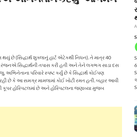
બ
A
S
થયું છે (સિદ્ધાર્થ શુક્લાનું હાર્ટ એટેકથી નિધન). તે માત્ર 40
S
ર નિરંજનએ સિદ્ધાર્થની તપાસ કરી હતી અને તેને લગભગ સાડા દસ
6
S
અભિનેતાના પરિવારે સ્પષ્ટ કર્યું છે કે સિદ્ધાર્થ કોઈપણ
અ
રહી છે કે આ સમગ્ર મામલામાં કોઈ ખોટી રમત હતી. બહાર આવી
S
ી કૂપર હોસ્પિટલમાં છે અને હોસ્પિટલના જણાવ્યા મુજબ