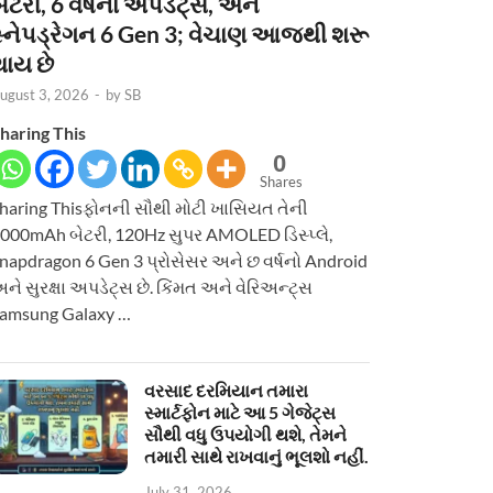
ેટરી, 6 વર્ષનાં અપડેટ્સ, અને
સ્નેપડ્રેગન 6 Gen 3; વેચાણ આજથી શરૂ
થાય છે
ugust 3, 2026
-
by
SB
haring This
0
Shares
haring Thisફોનની સૌથી મોટી ખાસિયત તેની
000mAh બેટરી, 120Hz સુપર AMOLED ડિસ્પ્લે,
napdragon 6 Gen 3 પ્રોસેસર અને છ વર્ષનો Android
ને સુરક્ષા અપડેટ્સ છે. કિંમત અને વેરિઅન્ટ્સ
amsung Galaxy …
વરસાદ દરમિયાન તમારા
સ્માર્ટફોન માટે આ 5 ગેજેટ્સ
સૌથી વધુ ઉપયોગી થશે, તેમને
તમારી સાથે રાખવાનું ભૂલશો નહીં.
July 31, 2026