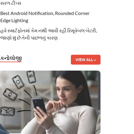
સરળ ટીપ્સ
Best Android Notification, Rounded Corner
Edge Lighting
હવે સ્માર્ટફોનમાં કેમ નથી આવી રહી રિમૂવેબલ બેટરી,
જાણો શું છે તેની પાછળનું કારણ
ટેકનોલોજી
VIEW ALL