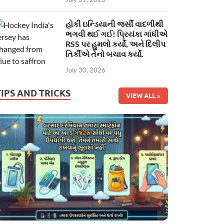
હોકી ઇન્ડિયાની જર્સી વાદળીથી
ભગવી થઈ ગઈ! પ્રિયંકા ગાંધીએ
RSS પર હુમલો કર્યો, અને દિલીપ
તિર્કીએ તેનો બચાવ કર્યો.
July 30, 2026
TIPS AND TRICKS
VIEW ALL