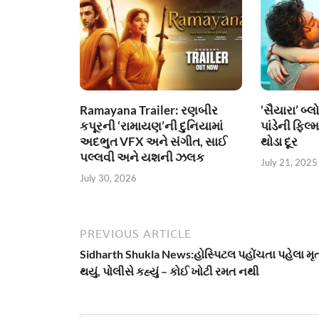
Ramayana Trailer: રણબીર
‘સૈયારા’ બ
કપૂરની ‘રામાયણ’ની દુનિયામાં
પાંડેની ફિલ
અદભુત VFX અને સંગીત, સાઈ
થોડા દૂર
પલ્લવી અને યશની ઝલક
July 21, 2025
July 30, 2026
PREVIOUS ARTICLE
Sidharth Shukla News:હોસ્પિટલ પહોંચતા પહેલા મૃત્
થયું, પોલીસે કહ્યું – કોઈ ખોટી રમત નથી