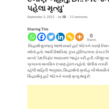
પહેલા મૃત્યુ’
September 2, 2021
-
by
SB
-
3 Comments.
Sharing This
0
Shares
સિદ્ધાર્થ શુક્લાનું આજે સવારે હાર્ટ એટેકને કારણે નિધન 
વર્ષનો હતો. આવી સ્થિતિમાં, કૂપર હોસ્પિટલના ડોક્ટ
વાગ્યે ‘ડેથ બિફોર અરાઇવલ’ જાહેર કરી હતી. બીજી બાજુ, 
પ્રકારના માનસિક દબાણ હેઠળ નહોતો. પોલીસ નકારી 
રહેલી માહિતી અનુસાર, સિદ્ધાર્થનો મૃતદેહ બીએમસીન
સિદ્ધાર્થનું હાર્ટ એટેકને કારણે મૃત્યુ થયું છે.