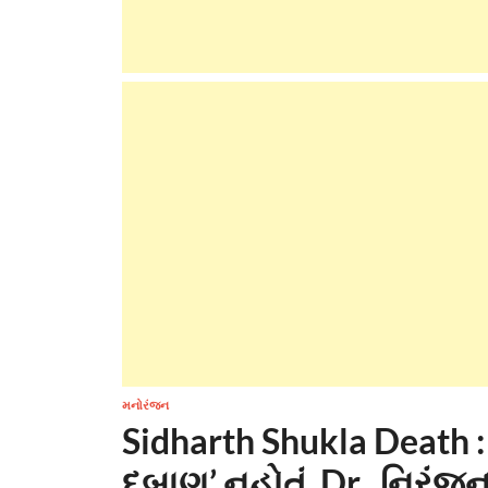
મનોરંજન
Sidharth Shukla Death : 
દબાણ’ નહોતું, Dr.. નિર