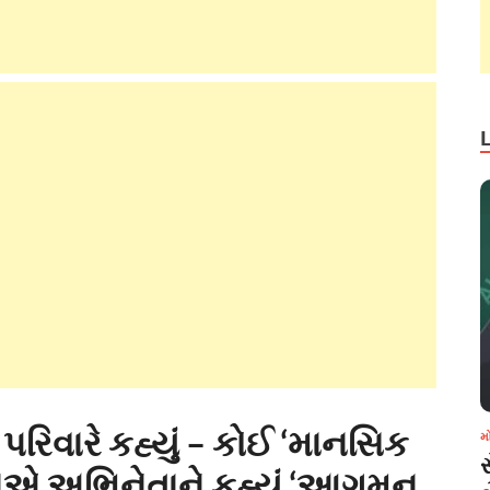
પરિવારે કહ્યું – કોઈ ‘માનસિક
મ
ંજનએ અભિનેતાને કહ્યું ‘આગમન