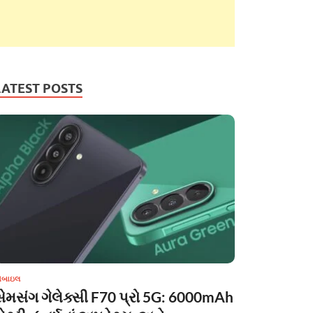
LATEST POSTS
ોબાઇલ
સેમસંગ ગેલેક્સી F70 પ્રો 5G: 6000mAh