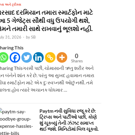
િપ્સ અને ટ્રીક્સ
વરસાદ દરમિયાન તમારા સ્માર્ટફોન માટે
આ 5 ગેજેટ્સ સૌથી વધુ ઉપયોગી થશે,
ેમને તમારી સાથે રાખવાનું ભૂલશો નહીં.
uly 31, 2026
-
by
SB
haring This
0
Shares
haring Thisગરમી પછી, ચોમાસાની ઋતુ શરીર અને
ન બંનેને શાંત કરે છે. પરંતુ આ સુખદ હવામાન તમારા
ોંઘા સ્માર્ટફોન માટે એક દુઃસ્વપ્નથી ઓછું નથી. તમે
ાલતા હોવ ત્યારે અચાનક ધોધમાર …
Paytm નવી સુવિધા રજૂ કરે છે:
ટ્રિપ્સ અને પાર્ટીઓ પછી, કોણે
શું ચૂકવ્યું તેની ઝંઝટ સમાપ્ત
થઈ જશે. મિનિટોમાં બિલ ચૂકવો.