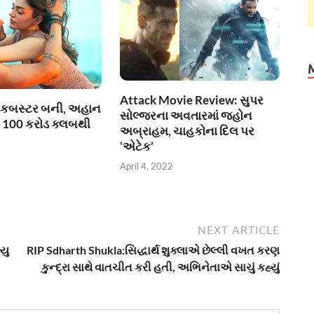
Attack Movie Review: સુપર
્લોકબસ્ટર બની, અહાન
સોલ્જરના અવતારમાં જ્હોન
્મ 100 કરોડ ક્લબથી
અબ્રાહમ, ચાહકોના દિલ પર
‘એટેક’
April 4, 2022
NEXT ARTICLE
યુ
RIP Sdharth Shukla:સિદ્ધાર્થ શુક્લાએ છેલ્લી વખત કરણ
કુન્દ્રા સાથે વાતચીત કરી હતી, અભિનેતાએ સાચું કહ્યું