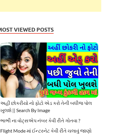
MOST VIEWED POSTS
અહી છોકરીયો નો ફોટો એડ કરો તેની બધીજ પોલ
ખુલશે || Search By Image
ભાભી ના વોટ્સએપ નંબર કેવી રીતે ગોતવા ?
Flight Mode માં ઈન્ટરનેટ કેવી રીતે ચલાવું જાણો