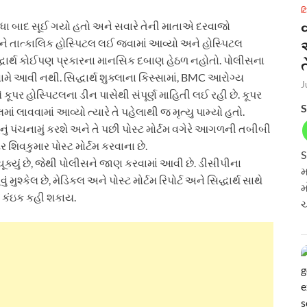
ટ
લીધા બાદ સૂઈ ગયો હતો અને સવારે તેની માતાએ દરવાજો
ેને તાત્કાલિક હોસ્પિટલ લઈ જવામાં આવ્યો અને હોસ્પિટલ
કે સિદ્ધાર્થ કોઈપણ પ્રકારના માનસિક દબાણ હેઠળ નહોતો. પોલીસના
ત
 આવી નથી. સિદ્ધાર્થ શુક્લાના કિસ્સામાં, BMC આરોગ્ય
J
ૂપર હોસ્પિટલના ડીન પાસેથી સંપૂર્ણ માહિતી લઈ રહી છે. કૂપર
S
લમાં લાવવામાં આવ્યો ત્યારે તે પહેલાથી જ મૃત્યુ પામ્યો હતો.
ું પંચનામું કરશે અને તે પછી પોસ્ટ મોર્ટમ વગેરે આગળની તબીબી
 શિવકુમાર પોસ્ટ મોર્ટમ કરવાના છે.
S
ૂક્યું છે, જેથી પોલીસને જાણ કરવામાં આવી છે. ડીસીપીના
મ
વું મુશ્કેલ છે, મેડિકલ અને પોસ્ટ મોર્ટમ રિપોર્ટ અને સિદ્ધાર્થ સાથે
મ
જ કંઇક કહી શકાય.
ચ