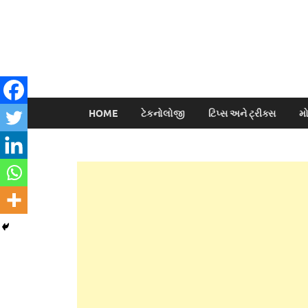
HOME
ટેકનોલોજી
ટિપ્સ અને ટ્રીક્સ
મ