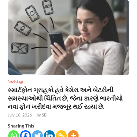
ટેકનોલોજી
સ્માર્ટફોન ગ્રાહકો હવે કેમેરા અને બેટરીની
સમસ્યાઓથી ચિંતિત છે, જેના કારણે ભારતીયો
નવા ફોન ખરીદવા મજબૂર થઈ રહ્યા છે.
July 10, 2026
-
by
SB
Sharing This