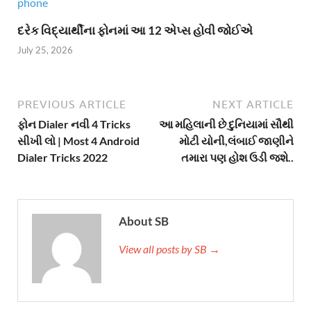
દરેક વિદ્યાર્થીના ફોનમાં આ 12 એપ્સ હોવી જોઈએ
July 25, 2026
PREVIOUS ARTICLE
NEXT ARTICLE
ફોન Dialer નવી 4 Tricks
આ મહિલાની છે દુનિયામાં સૌથી
સીખી લો | Most 4 Android
મોટી યોની,લંબાઈ જાણીને
Dialer Tricks 2022
તમારા પણ હોશ ઉડી જશે..
About SB
View all posts by SB →