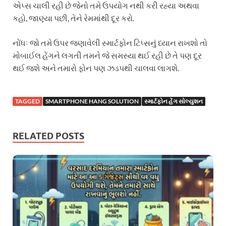
એપ્સ ચાલી રહી છે જેનો તમે ઉપયોગ નથી કરી રહ્યા અથવા
કહો, જાણ્યા પછી, તેને રેમમાંથી દૂર કરો.
નોંધઃ જો તમે ઉપર જણાવેલી સ્માર્ટફોન ટિપ્સનું ધ્યાન રાખશો તો
મોબાઈલ હેંગને લગતી તમને જે સમસ્યા થઈ રહી છે તે પણ દૂર
થઈ જશે અને તમારો ફોન પણ ઝડપથી ચાલવા લાગશે.
TAGGED
SMARTPHONE HANG SOLUTION
સ્માર્ટફોન હેંગ સોલ્યુશન
RELATED POSTS