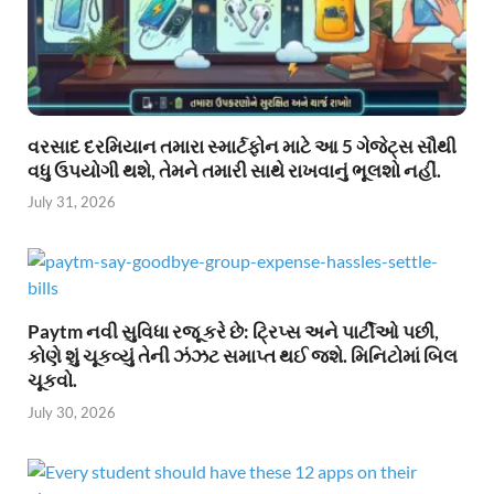
વરસાદ દરમિયાન તમારા સ્માર્ટફોન માટે આ 5 ગેજેટ્સ સૌથી
વધુ ઉપયોગી થશે, તેમને તમારી સાથે રાખવાનું ભૂલશો નહીં.
July 31, 2026
Paytm નવી સુવિધા રજૂ કરે છે: ટ્રિપ્સ અને પાર્ટીઓ પછી,
કોણે શું ચૂકવ્યું તેની ઝંઝટ સમાપ્ત થઈ જશે. મિનિટોમાં બિલ
ચૂકવો.
July 30, 2026