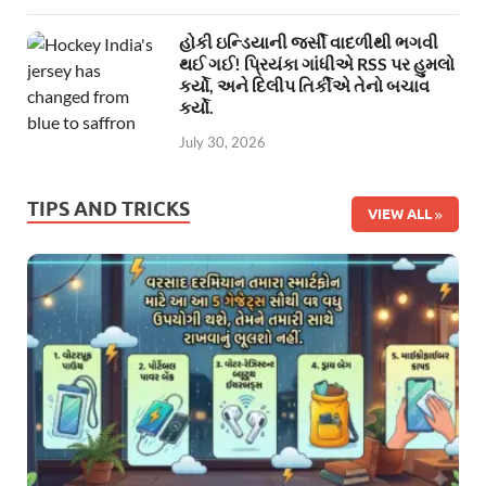
હોકી ઇન્ડિયાની જર્સી વાદળીથી ભગવી
થઈ ગઈ! પ્રિયંકા ગાંધીએ RSS પર હુમલો
કર્યો, અને દિલીપ તિર્કીએ તેનો બચાવ
કર્યો.
July 30, 2026
TIPS AND TRICKS
VIEW ALL