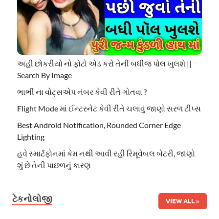
અહી છોકરીયો નો ફોટો એડ કરો તેની બધીજ પોલ ખુલશે ||
Search By Image
ભાભી ના વોટ્સએપ નંબર કેવી રીતે ગોતવા ?
Flight Mode માં ઈન્ટરનેટ કેવી રીતે ચલાવું જાણો સરળ ટીપ્સ
Best Android Notification, Rounded Corner Edge
Lighting
હવે સ્માર્ટફોનમાં કેમ નથી આવી રહી રિમૂવેબલ બેટરી, જાણો
શું છે તેની પાછળનું કારણ
ટેકનોલોજી
VIEW ALL