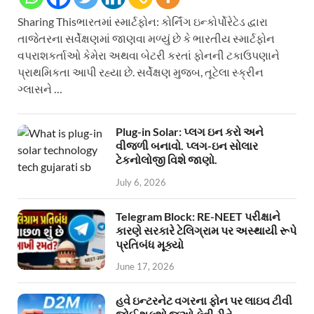
Sharing Thisભારતમાં સ્માર્ટફોન: કોર્નિંગ ઇન્કોર્પોરેટેડ દ્વારા
તાજેતરના સર્વેક્ષણમાં જાણવા મળ્યું છે કે ભારતીય સ્માર્ટફોન
વપરાશકર્તાઓ કેમેરા અથવા બેટરી કરતાં ફોનની ટકાઉપણાને
પ્રાથમિકતા આપી રહ્યા છે. સર્વેક્ષણ મુજબ, તૂટેલા સ્ક્રીન
ગ્લાસને …
Plug-in Solar: પ્લગ ઇન કરો અને
વીજળી બનાવો. પ્લગ-ઇન સોલાર
ટેકનોલોજી વિશે જાણો.
July 6, 2026
Telegram Block: RE-NEET પરીક્ષાને
કારણે સરકારે ટેલિગ્રામ પર અસ્થાયી રૂપે
પ્રતિબંધ મૂક્યો
June 17, 2026
હવે ઇન્ટરનેટ વગરના ફોન પર લાઇવ ટીવી