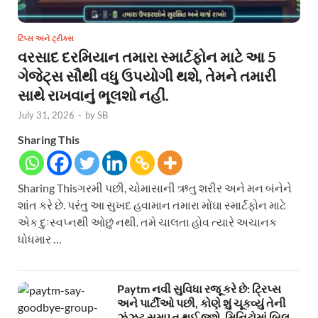
ટિપ્સ અને ટ્રીક્સ
વરસાદ દરમિયાન તમારા સ્માર્ટફોન માટે આ 5
ગેજેટ્સ સૌથી વધુ ઉપયોગી થશે, તેમને તમારી
સાથે રાખવાનું ભૂલશો નહીં.
July 31, 2026
-
by
SB
Sharing This
Sharing Thisગરમી પછી, ચોમાસાની ઋતુ શરીર અને મન બંનેને
શાંત કરે છે. પરંતુ આ સુખદ હવામાન તમારા મોંઘા સ્માર્ટફોન માટે
એક દુઃસ્વપ્નથી ઓછું નથી. તમે ચાલતા હોવ ત્યારે અચાનક
ધોધમાર …
Paytm નવી સુવિધા રજૂ કરે છે: ટ્રિપ્સ
અને પાર્ટીઓ પછી, કોણે શું ચૂકવ્યું તેની
ઝંઝટ સમાપ્ત થઈ જશે. મિનિટોમાં બિલ