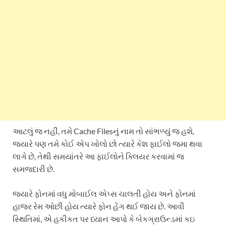
આટલું જ નહીં, તમે Cache Filesનું નામ તો સાંભળ્યું જ હશે,
જ્યારે પણ તમે કોઈ એપ ખોલો છો ત્યારે કેશ ફાઈલો જમા થવા
લાગે છે, તેથી સમયાંતરે આ ફાઈલોને ક્લિયર કરવામાં જ
સમજદારી છે.
જ્યારે ફોનમાં વધુ મોબાઈલ એપ્સ ચાલતી હોય અને ફોનમાં
હાજર રેમ ઓછી હોય ત્યારે ફોન હેંગ થઈ જાય છે. આવી
સ્થિતિમાં, એ હકીકત પર ધ્યાન આપો કે બેકગ્રાઉન્ડમાં કઇ