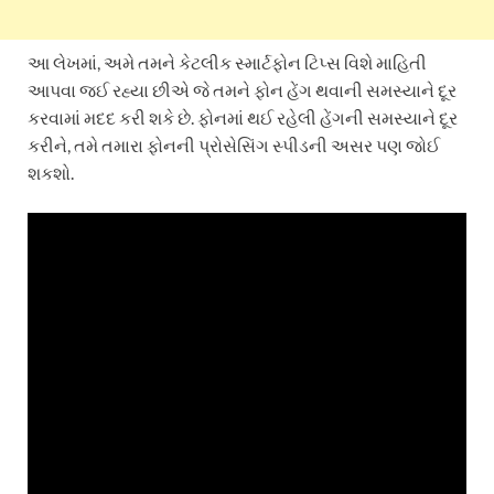
આ લેખમાં, અમે તમને કેટલીક સ્માર્ટફોન ટિપ્સ વિશે માહિતી
આપવા જઈ રહ્યા છીએ જે તમને ફોન હેંગ થવાની સમસ્યાને દૂર
કરવામાં મદદ કરી શકે છે. ફોનમાં થઈ રહેલી હેંગની સમસ્યાને દૂર
કરીને, તમે તમારા ફોનની પ્રોસેસિંગ સ્પીડની અસર પણ જોઈ
શકશો.