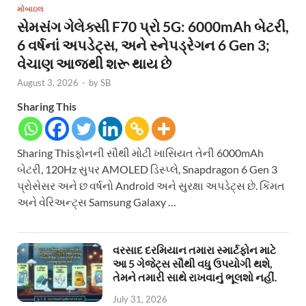
મોબાઇલ
સેમસંગ ગેલેક્સી F70 પ્રો 5G: 6000mAh બેટરી,
6 વર્ષનાં અપડેટ્સ, અને સ્નેપડ્રેગન 6 Gen 3;
વેચાણ આજથી શરૂ થાય છે
August 3, 2026
-
by
SB
Sharing This
Sharing Thisફોનની સૌથી મોટી ખાસિયત તેની 6000mAh
બેટરી, 120Hz સુપર AMOLED ડિસ્પ્લે, Snapdragon 6 Gen 3
પ્રોસેસર અને છ વર્ષનો Android અને સુરક્ષા અપડેટ્સ છે. કિંમત
અને વેરિઅન્ટ્સ Samsung Galaxy …
વરસાદ દરમિયાન તમારા સ્માર્ટફોન માટે
આ 5 ગેજેટ્સ સૌથી વધુ ઉપયોગી થશે,
તેમને તમારી સાથે રાખવાનું ભૂલશો નહીં.
July 31, 2026