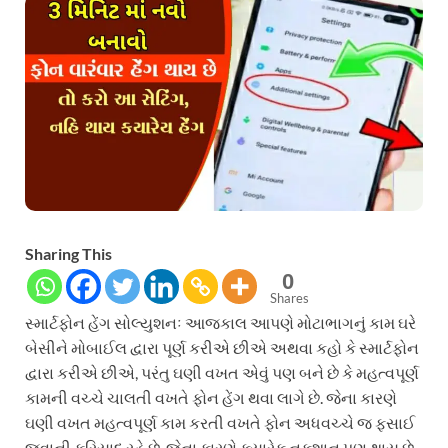
Sharing This
0
Shares
સ્માર્ટફોન હેંગ સોલ્યુશનઃ આજકાલ આપણે મોટાભાગનું કામ ઘરે
બેસીને મોબાઈલ દ્વારા પૂર્ણ કરીએ છીએ અથવા કહો કે સ્માર્ટફોન
દ્વારા કરીએ છીએ, પરંતુ ઘણી વખત એવું પણ બને છે કે મહત્વપૂર્ણ
કામની વચ્ચે ચાલતી વખતે ફોન હેંગ થવા લાગે છે. જેના કારણે
ઘણી વખત મહત્વપૂર્ણ કામ કરતી વખતે ફોન અધવચ્ચે જ ફસાઈ
જવાની ફરિયાદ રહે છે, જેના કારણે ક્યારેક નુકશાન પણ થાય છે.