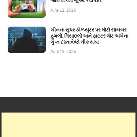
જોઈ શકશો જુઓ કેવી રીતે
June 12, 2026
ચીનના સુપર કોમ્પ્યુટર પર મોટો સાયબર
હુમલો, મિસાઇલો અને ફાઇટર જેટ અંગેના
ગુપ્ત દસ્તાવેજો લીક થયા
April 12, 2026