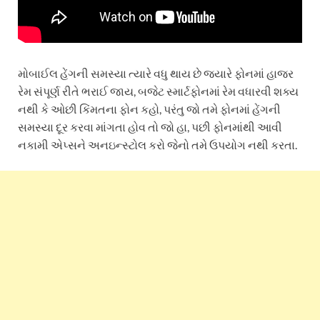
મોબાઈલ હેંગની સમસ્યા ત્યારે વધુ થાય છે જ્યારે ફોનમાં હાજર
રેમ સંપૂર્ણ રીતે ભરાઈ જાય, બજેટ સ્માર્ટફોનમાં રેમ વધારવી શક્ય
નથી કે ઓછી કિંમતના ફોન કહો, પરંતુ જો તમે ફોનમાં હેંગની
સમસ્યા દૂર કરવા માંગતા હોવ તો જો હા, પછી ફોનમાંથી આવી
નકામી એપ્સને અનઇન્સ્ટોલ કરો જેનો તમે ઉપયોગ નથી કરતા.