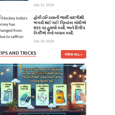
July 31, 2026
હોકી ઇન્ડિયાની જર્સી વાદળીથી
ભગવી થઈ ગઈ! પ્રિયંકા ગાંધીએ
RSS પર હુમલો કર્યો, અને દિલીપ
તિર્કીએ તેનો બચાવ કર્યો.
July 30, 2026
TIPS AND TRICKS
VIEW ALL