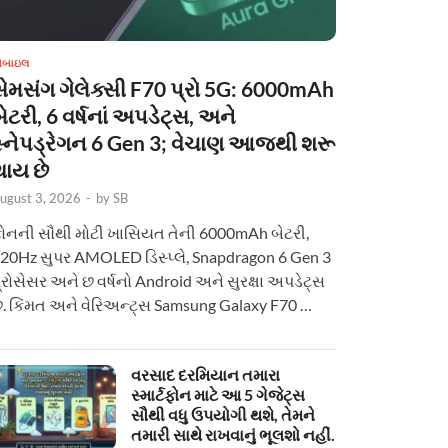
ોબાઇલ
સેમસંગ ગેલેક્સી F70 પ્રો 5G: 6000mAh
ેટરી, 6 વર્ષનાં અપડેટ્સ, અને
સ્નેપડ્રેગન 6 Gen 3; વેચાણ આજથી શરૂ
થાય છે
ugust 3, 2026
-
by
SB
ોનની સૌથી મોટી ખાસિયત તેની 6000mAh બેટરી,
20Hz સુપર AMOLED ડિસ્પ્લે, Snapdragon 6 Gen 3
્રોસેસર અને છ વર્ષનો Android અને સુરક્ષા અપડેટ્સ
ે. કિંમત અને વેરિઅન્ટ્સ Samsung Galaxy F70 …
વરસાદ દરમિયાન તમારા
સ્માર્ટફોન માટે આ 5 ગેજેટ્સ
સૌથી વધુ ઉપયોગી થશે, તેમને
તમારી સાથે રાખવાનું ભૂલશો નહીં.