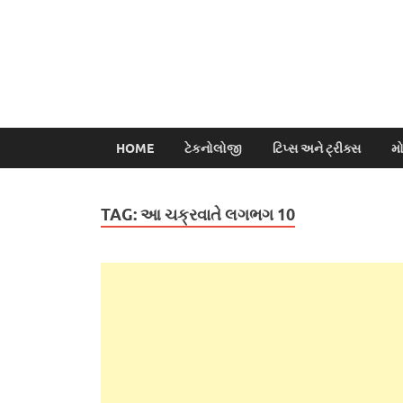
HOME
ટેકનોલોજી
ટિપ્સ અને ટ્રીક્સ
મ
TAG:
આ ચક્રવાતે લગભગ 10