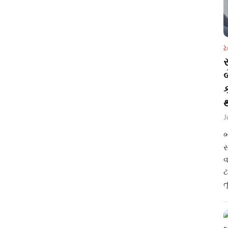
ટ
સ
થ
J
ભ
સ
વ
ટ
ત