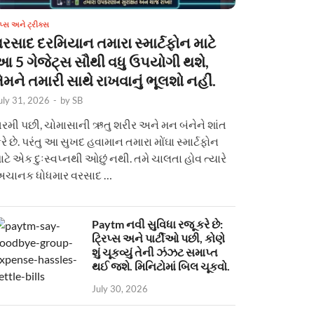
િપ્સ અને ટ્રીક્સ
વરસાદ દરમિયાન તમારા સ્માર્ટફોન માટે
આ 5 ગેજેટ્સ સૌથી વધુ ઉપયોગી થશે,
ેમને તમારી સાથે રાખવાનું ભૂલશો નહીં.
uly 31, 2026
-
by
SB
રમી પછી, ચોમાસાની ઋતુ શરીર અને મન બંનેને શાંત
રે છે. પરંતુ આ સુખદ હવામાન તમારા મોંઘા સ્માર્ટફોન
ાટે એક દુઃસ્વપ્નથી ઓછું નથી. તમે ચાલતા હોવ ત્યારે
ચાનક ધોધમાર વરસાદ …
Paytm નવી સુવિધા રજૂ કરે છે:
ટ્રિપ્સ અને પાર્ટીઓ પછી, કોણે
શું ચૂકવ્યું તેની ઝંઝટ સમાપ્ત
થઈ જશે. મિનિટોમાં બિલ ચૂકવો.
July 30, 2026