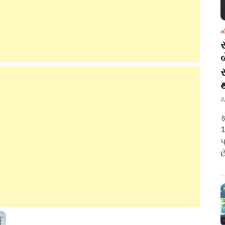
મ
બ
A
ફ
1
પ
છ