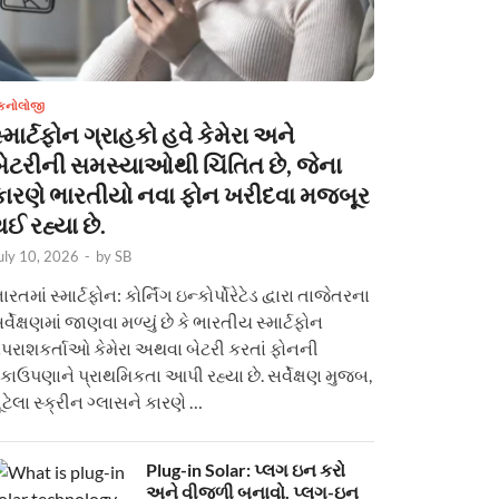
ેકનોલોજી
્માર્ટફોન ગ્રાહકો હવે કેમેરા અને
બેટરીની સમસ્યાઓથી ચિંતિત છે, જેના
કારણે ભારતીયો નવા ફોન ખરીદવા મજબૂર
ઈ રહ્યા છે.
uly 10, 2026
-
by
SB
ારતમાં સ્માર્ટફોન: કોર્નિંગ ઇન્કોર્પોરેટેડ દ્વારા તાજેતરના
ર્વેક્ષણમાં જાણવા મળ્યું છે કે ભારતીય સ્માર્ટફોન
પરાશકર્તાઓ કેમેરા અથવા બેટરી કરતાં ફોનની
કાઉપણાને પ્રાથમિકતા આપી રહ્યા છે. સર્વેક્ષણ મુજબ,
ૂટેલા સ્ક્રીન ગ્લાસને કારણે …
Plug-in Solar: પ્લગ ઇન કરો
અને વીજળી બનાવો. પ્લગ-ઇન