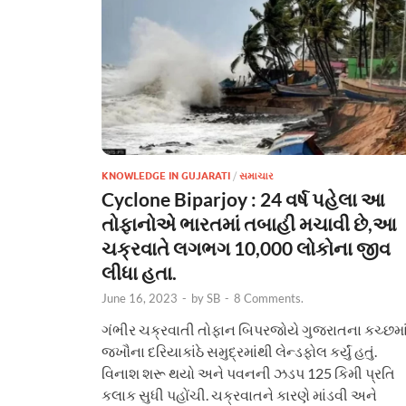
KNOWLEDGE IN GUJARATI
/
સમાચાર
Cyclone Biparjoy : 24 વર્ષ પહેલા આ
તોફાનોએ ભારતમાં તબાહી મચાવી છે,આ
ચક્રવાતે લગભગ 10,000 લોકોના જીવ
લીધા હતા.
June 16, 2023
-
by
SB
-
8 Comments.
ગંભીર ચક્રવાતી તોફાન બિપરજોયે ગુજરાતના કચ્છમા
જખૌના દરિયાકાંઠે સમુદ્રમાંથી લેન્ડફોલ કર્યું હતું.
વિનાશ શરૂ થયો અને પવનની ઝડપ 125 કિમી પ્રતિ
કલાક સુધી પહોંચી. ચક્રવાતને કારણે માંડવી અને