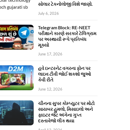
સોલાર ટેકનોલોજી વિશે જાણો.
July 6, 2026
Telegram Block: RE-NEET
પરીક્ષાને કારણે સરકારે ટેલિગ્રામ
પર અસ્થાયી રૂપે પ્રતિબંધ
મૂક્યો
June 17, 2026
હવે ઇન્ટરનેટ વગરના ફોન પર
લાઇવ ટીવી જોઈ શકશો જુઓ
કેવી રીતે
June 12, 2026
ચીનના સુપર કોમ્પ્યુટર પર મોટો
સાયબર હુમલો, મિસાઇલો અને
ફાઇટર જેટ અંગેના ગુપ્ત
દસ્તાવેજો લીક થયા
April 12, 2026