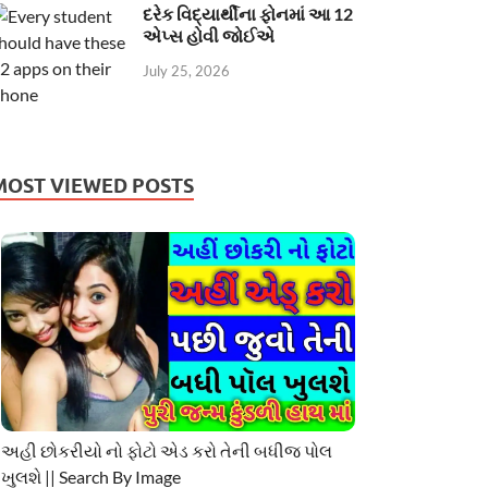
દરેક વિદ્યાર્થીના ફોનમાં આ 12
એપ્સ હોવી જોઈએ
July 25, 2026
MOST VIEWED POSTS
અહી છોકરીયો નો ફોટો એડ કરો તેની બધીજ પોલ
ખુલશે || Search By Image