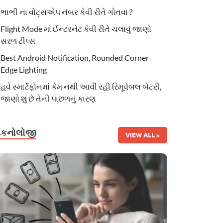
ભાભી ના વોટ્સએપ નંબર કેવી રીતે ગોતવા ?
Flight Mode માં ઈન્ટરનેટ કેવી રીતે ચલાવું જાણો
સરળ ટીપ્સ
Best Android Notification, Rounded Corner
Edge Lighting
હવે સ્માર્ટફોનમાં કેમ નથી આવી રહી રિમૂવેબલ બેટરી,
જાણો શું છે તેની પાછળનું કારણ
ટેકનોલોજી
VIEW ALL