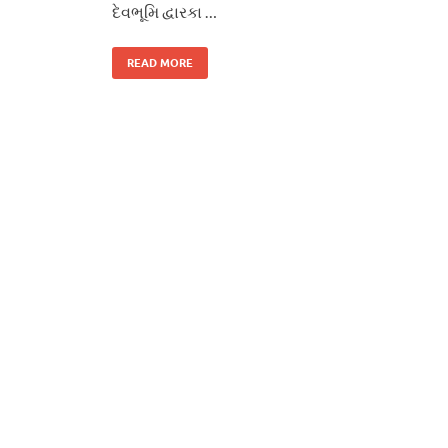
દેવભૂમિ દ્વારકા …
READ MORE