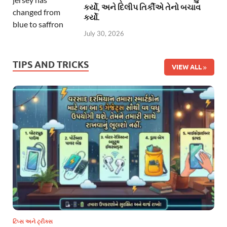
કર્યો, અને દિલીપ તિર્કીએ તેનો બચાવ
કર્યો.
July 30, 2026
TIPS AND TRICKS
VIEW ALL
ટિપ્સ અને ટ્રીક્સ