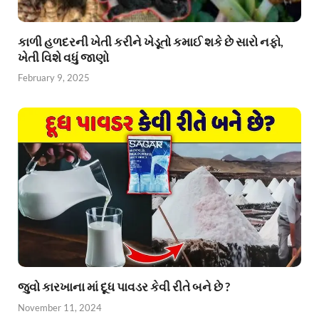
કાળી હળદરની ખેતી કરીને ખેડૂતો કમાઈ શકે છે સારો નફો,
ખેતી વિશે વધું જાણો
February 9, 2025
જુવો કારખાના માં દૂધ પાવડર કેવી રીતે બને છે ?
November 11, 2024