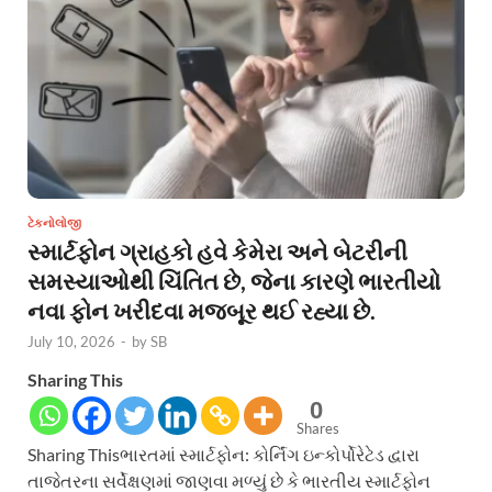
ટેકનોલોજી
સ્માર્ટફોન ગ્રાહકો હવે કેમેરા અને બેટરીની
સમસ્યાઓથી ચિંતિત છે, જેના કારણે ભારતીયો
નવા ફોન ખરીદવા મજબૂર થઈ રહ્યા છે.
July 10, 2026
-
by
SB
Sharing This
0
Shares
Sharing Thisભારતમાં સ્માર્ટફોન: કોર્નિંગ ઇન્કોર્પોરેટેડ દ્વારા
તાજેતરના સર્વેક્ષણમાં જાણવા મળ્યું છે કે ભારતીય સ્માર્ટફોન