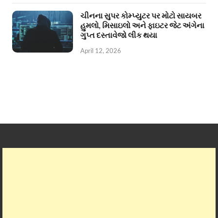
ચીનના સુપર કોમ્પ્યુટર પર મોટો સાયબર
હુમલો, મિસાઇલો અને ફાઇટર જેટ અંગેના
ગુપ્ત દસ્તાવેજો લીક થયા
April 12, 2026