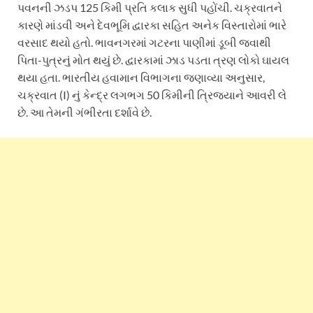
પવનની ઝડપ 125 કિમી પ્રતિ કલાક સુધી પહોંચી. ચક્રવાતને
કારણે માંડવી અને દેવભૂમિ દ્વારકા સહિત અનેક વિસ્તારોમાં ભારે
વરસાદ થયો હતો. ભાવનગરમાં ગટરના પાણીમાં ડૂબી જવાથી
પિતા-પુત્રનું મોત થયું છે. દ્વારકામાં ઝાડ પડતા ત્રણ લોકો ઘાયલ
થયા હતા. ભારતીય હવામાન વિભાગના જણાવ્યા અનુસાર,
ચક્રવાત (I) નું કેન્દ્ર લગભગ 50 કિમીની ત્રિજ્યાને આવરી લે
છે. આ તેમની ગંભીરતા દર્શાવે છે.