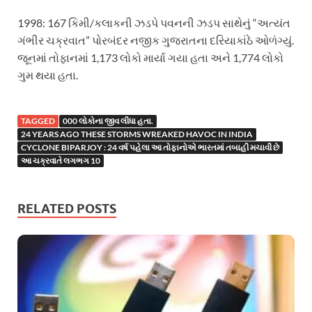
1998: 167 કિમી/કલાકની ઝડપે પવનની ઝડપ સાથેનું “અત્યંત
ગંભીર ચક્રવાત” પોરબંદર નજીક ગુજરાતના દરિયાકાંઠે ઓળંગ્યું.
જૂનમાં તોફાનમાં 1,173 લોકો માર્યા ગયા હતા અને 1,774 લોકો
ગુમ થયા હતા.
TAGGED
000 લોકોના જીવ લીધા હતા.
24 YEARS AGO THESE STORMS WREAKED HAVOC IN INDIA
CYCLONE BIPARJOY : 24 વર્ષ પહેલા આ તોફાનોએ ભારતમાં તબાહી મચાવી છે
આ ચક્રવાતે લગભગ 10
RELATED POSTS