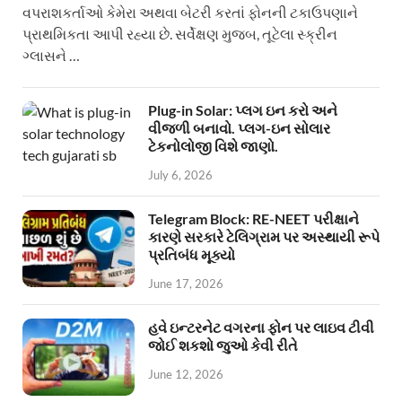
વપરાશકર્તાઓ કેમેરા અથવા બેટરી કરતાં ફોનની ટકાઉપણાને
પ્રાથમિકતા આપી રહ્યા છે. સર્વેક્ષણ મુજબ, તૂટેલા સ્ક્રીન
ગ્લાસને …
Plug-in Solar: પ્લગ ઇન કરો અને
વીજળી બનાવો. પ્લગ-ઇન સોલાર
ટેકનોલોજી વિશે જાણો.
July 6, 2026
Telegram Block: RE-NEET પરીક્ષાને
કારણે સરકારે ટેલિગ્રામ પર અસ્થાયી રૂપે
પ્રતિબંધ મૂક્યો
June 17, 2026
હવે ઇન્ટરનેટ વગરના ફોન પર લાઇવ ટીવી
જોઈ શકશો જુઓ કેવી રીતે
June 12, 2026