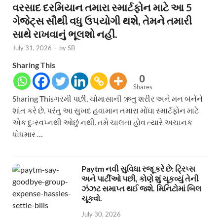
વરસાદ દરમિયાન તમારા સ્માર્ટફોન માટે આ 5
ગેજેટ્સ સૌથી વધુ ઉપયોગી થશે, તેમને તમારી
સાથે રાખવાનું ભૂલશો નહીં.
July 31, 2026
-
by
SB
Sharing This
0
Shares
Sharing Thisગરમી પછી, ચોમાસાની ઋતુ શરીર અને મન બંનેને
શાંત કરે છે. પરંતુ આ સુખદ હવામાન તમારા મોંઘા સ્માર્ટફોન માટે
એક દુઃસ્વપ્નથી ઓછું નથી. તમે ચાલતા હોવ ત્યારે અચાનક
ધોધમાર …
Paytm નવી સુવિધા રજૂ કરે છે: ટ્રિપ્સ
અને પાર્ટીઓ પછી, કોણે શું ચૂકવ્યું તેની
ઝંઝટ સમાપ્ત થઈ જશે. મિનિટોમાં બિલ
ચૂકવો.
July 30, 2026