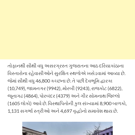
તોફાનથી સૌથી વધુ અસરગ્રસ્ત ગુજરાતના આઠ દરિયાકાંઠાના
વિસ્તારોના રહેવાસીઓને સુરક્ષિત સ્થળોએ ખસેડવામાં આવ્યા છે.
જેમાં સૌથી વધુ 46,800 કચ્છના છે. તે પછી દેવભૂમિ દ્વારકા
(10,749), જામનગર (9942), મોરબી (9243), રાજકોટ (6822),
જૂનાગઢ (4864), પોરબંદર (4379) અને ગીર સોમનાથ જિલ્લો
(1605 લોકો) આવે છે. વિસ્થાપિતોની કુલ સંખ્યામાં 8,900 બાળકો,
1,131 સગર્ભા સ્ત્રીઓ અને 4,697 વૃદ્ધોનો સમાવેશ થાય છે.