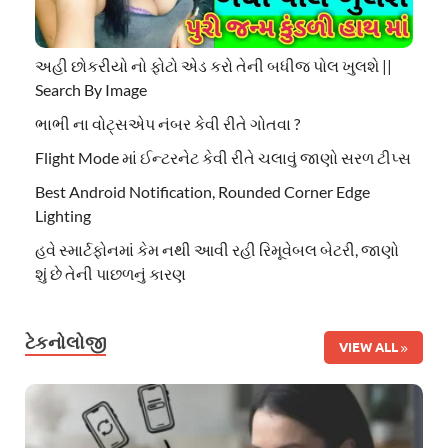
અહી છોકરીયો નો ફોટો એડ કરો તેની બધીજ પોલ ખુલશે ||
Search By Image
ભાભી ના વોટ્સએપ નંબર કેવી રીતે ગોતવા ?
Flight Mode માં ઈન્ટરનેટ કેવી રીતે ચલાવું જાણો સરળ ટીપ્સ
Best Android Notification, Rounded Corner Edge
Lighting
હવે સ્માર્ટફોનમાં કેમ નથી આવી રહી રિમૂવેબલ બેટરી, જાણો
શું છે તેની પાછળનું કારણ
ટેકનોલોજી
VIEW ALL