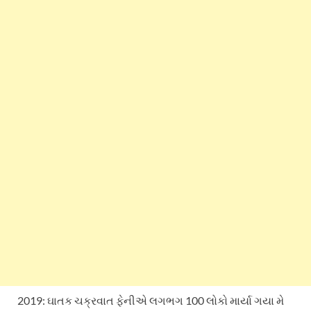
2019: ઘાતક ચક્રવાત ફેનીએ લગભગ 100 લોકો માર્યા ગયા મે