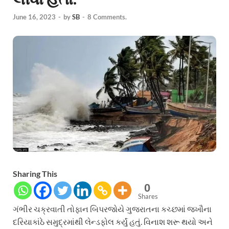
June 16, 2023
-
by
SB
-
8 Comments.
Sharing This
0
Shares
ગંભીર ચક્રવાતી તોફાન બિપરજોયે ગુજરાતના કચ્છમાં જખૌના
દરિયાકાંઠે સમુદ્રમાંથી લેન્ડફોલ કર્યું હતું. વિનાશ શરૂ થયો અને