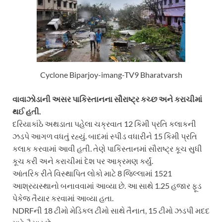
Cyclone Biparjoy-imang-TV9 Bharatvarsh
વાવાઝોડાની અસર પાકિસ્તાનના સૌરાષ્ટ્ર કચ્છ અને કરાચીમાં
થઈ હતી.
દરિયાકાંઠે અથડાતા પહેલા ચક્રવાત 12 કિમી પ્રતિ કલાકની
ઝડપે આગળ વધતું રહ્યું. બાદમાં સ્પીડ વધારીને 15 કિમી પ્રતિ
કલાક કરવામાં આવી હતી. તેણે પાકિસ્તાનમાં સૌરાષ્ટ્ર કૂચ સુધી
કૂચ કરી અને કરાચીમાં દેશ પર આક્રમણ કર્યું.
આંતરિક રીતે વિસ્થાપિત લોકો માટે 8 જિલ્લામાં 1521
આશ્રયસ્થાનો બનાવવામાં આવ્યા છે. આ સાથે 1.25 હજાર ફૂડ
પેકેજ તૈયાર કરવામાં આવ્યા હતા.
NDRFની 18 ટીમો મેડિકલ ટીમો સાથે તૈનાત, 15 ટીમો ઝડપી મદદ