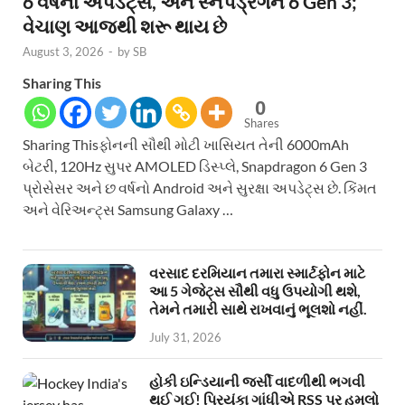
6 વર્ષનાં અપડેટ્સ, અને સ્નેપડ્રેગન 6 Gen 3;
વેચાણ આજથી શરૂ થાય છે
August 3, 2026
-
by
SB
Sharing This
0
Shares
Sharing Thisફોનની સૌથી મોટી ખાસિયત તેની 6000mAh
બેટરી, 120Hz સુપર AMOLED ડિસ્પ્લે, Snapdragon 6 Gen 3
પ્રોસેસર અને છ વર્ષનો Android અને સુરક્ષા અપડેટ્સ છે. કિંમત
અને વેરિઅન્ટ્સ Samsung Galaxy …
વરસાદ દરમિયાન તમારા સ્માર્ટફોન માટે
આ 5 ગેજેટ્સ સૌથી વધુ ઉપયોગી થશે,
તેમને તમારી સાથે રાખવાનું ભૂલશો નહીં.
July 31, 2026
હોકી ઇન્ડિયાની જર્સી વાદળીથી ભગવી
થઈ ગઈ! પ્રિયંકા ગાંધીએ RSS પર હુમલો