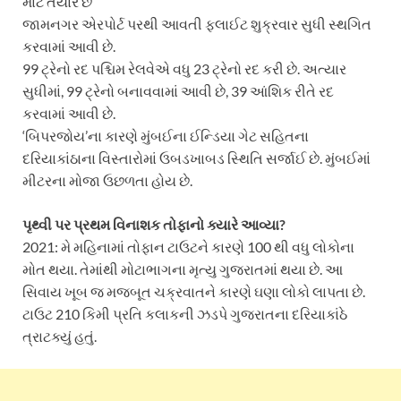
માટે તૈયાર છે
જામનગર એરપોર્ટ પરથી આવતી ફ્લાઈટ શુક્રવાર સુધી સ્થગિત
કરવામાં આવી છે.
99 ટ્રેનો રદ પશ્ચિમ રેલવેએ વધુ 23 ટ્રેનો રદ કરી છે. અત્યાર
સુધીમાં, 99 ટ્રેનો બનાવવામાં આવી છે, 39 આંશિક રીતે રદ
કરવામાં આવી છે.
‘બિપરજોય’ના કારણે મુંબઈના ઈન્ડિયા ગેટ સહિતના
દરિયાકાંઠાના વિસ્તારોમાં ઉબડખાબડ સ્થિતિ સર્જાઈ છે. મુંબઈમાં
મીટરના મોજા ઉછળતા હોય છે.
પૃથ્વી પર પ્રથમ વિનાશક તોફાનો ક્યારે આવ્યા?
2021: મે મહિનામાં તોફાન ટાઉટને કારણે 100 થી વધુ લોકોના
મોત થયા. તેમાંથી મોટાભાગના મૃત્યુ ગુજરાતમાં થયા છે. આ
સિવાય ખૂબ જ મજબૂત ચક્રવાતને કારણે ઘણા લોકો લાપતા છે.
ટાઉટ 210 કિમી પ્રતિ કલાકની ઝડપે ગુજરાતના દરિયાકાંઠે
ત્રાટક્યું હતું.