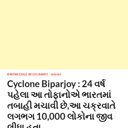
KNOWLEDGE IN GUJARATI
/
સમાચાર
Cyclone Biparjoy : 24 વર્ષ
પહેલા આ તોફાનોએ ભારતમાં
તબાહી મચાવી છે,આ ચક્રવાતે
લગભગ 10,000 લોકોના જીવ
લીધા હતા.