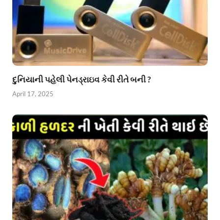
દુનિયાની પહેલી પેનડ્રાઇવ કેવી રીતે બની ?
April 17, 2025