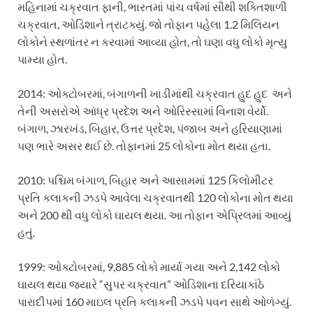
મહિનામાં ચક્રવાત ફાની, ભારતમાં પાંચ વર્ષમાં સૌથી શક્તિશાળી
ચક્રવાત, ઓડિશાને ત્રાટક્યું. જો તોફાન પહેલા 1.2 મિલિયન
લોકોને સ્થળાંતર ન કરવામાં આવ્યા હોત, તો ઘણા વધુ લોકો મૃત્યુ
પામ્યા હોત.
2014: ઓક્ટોબરમાં, બંગાળની ખાડીમાંથી ચક્રવાત હુદ હુદ અને
તેની અસરોએ આંધ્ર પ્રદેશ અને ઓરિસ્સામાં વિનાશ વેર્યો.
બંગાળ, ઝારખંડ, બિહાર, ઉત્તર પ્રદેશ, પંજાબ અને હરિયાણામાં
પણ ભારે અસર થઈ છે. તોફાનમાં 25 લોકોના મોત થયા હતા.
2010: પશ્ચિમ બંગાળ, બિહાર અને આસામમાં 125 કિલોમીટર
પ્રતિ કલાકની ઝડપે આવેલા ચક્રવાતથી 120 લોકોના મોત થયા
અને 200 થી વધુ લોકો ઘાયલ થયા. આ તોફાન એપ્રિલમાં આવ્યું
હતું.
1999: ઓક્ટોબરમાં, 9,885 લોકો માર્યા ગયા અને 2,142 લોકો
ઘાયલ થયા જ્યારે “સુપર ચક્રવાત” ઓડિશાના દરિયાકાંઠે
પારાદીપમાં 160 માઇલ પ્રતિ કલાકની ઝડપે પવન સાથે ઓળંગ્યું.