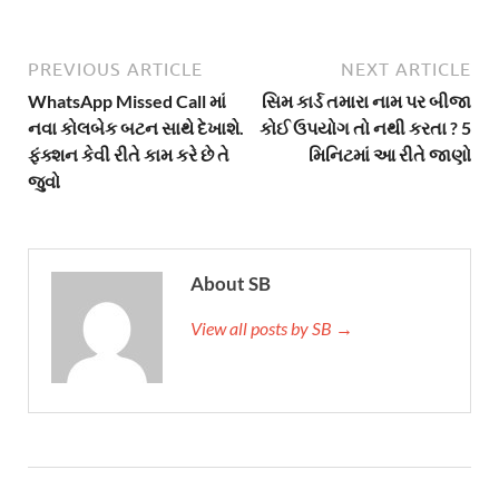
PREVIOUS ARTICLE
NEXT ARTICLE
WhatsApp Missed Call માં
સિમ કાર્ડ તમારા નામ પર બીજા
નવા કોલબેક બટન સાથે દેખાશે.
કોઈ ઉપયોગ તો નથી કરતા ? 5
ફંક્શન કેવી રીતે કામ કરે છે તે
મિનિટમાં આ રીતે જાણો
જુવો
About SB
View all posts by SB →