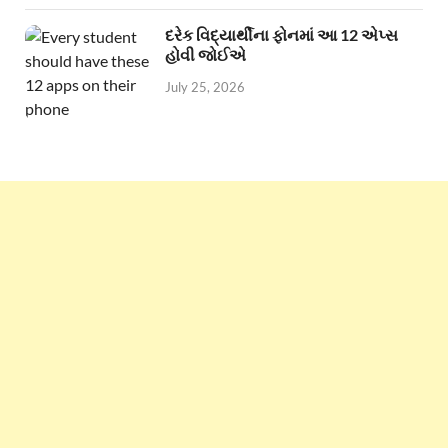
દરેક વિદ્યાર્થીના ફોનમાં આ 12 એપ્સ
હોવી જોઈએ
July 25, 2026