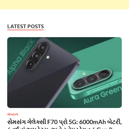
LATEST POSTS
મોબાઇલ
સેમસંગ ગેલેક્સી F70 પ્રો 5G: 6000mAh બેટરી,