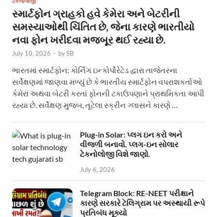
ટેકનોલોજી
સ્માર્ટફોન ગ્રાહકો હવે કેમેરા અને બેટરીની
સમસ્યાઓથી ચિંતિત છે, જેના કારણે ભારતીયો
નવા ફોન ખરીદવા મજબૂર થઈ રહ્યા છે.
July 10, 2026
-
by
SB
ભારતમાં સ્માર્ટફોન: કોર્નિંગ ઇન્કોર્પોરેટેડ દ્વારા તાજેતરના
સર્વેક્ષણમાં જાણવા મળ્યું છે કે ભારતીય સ્માર્ટફોન વપરાશકર્તાઓ
કેમેરા અથવા બેટરી કરતાં ફોનની ટકાઉપણાને પ્રાથમિકતા આપી
રહ્યા છે. સર્વેક્ષણ મુજબ, તૂટેલા સ્ક્રીન ગ્લાસને કારણે …
Plug-in Solar: પ્લગ ઇન કરો અને
વીજળી બનાવો. પ્લગ-ઇન સોલાર
ટેકનોલોજી વિશે જાણો.
July 6, 2026
Telegram Block: RE-NEET પરીક્ષાને
કારણે સરકારે ટેલિગ્રામ પર અસ્થાયી રૂપે
પ્રતિબંધ મૂક્યો