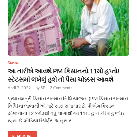
બિઝનેસ
આ તારીખે આવશે PM કિસાનનો 11મો હપ્તો!
સ્ટેટસમાં લખેલું હશે તો પૈસા ચોક્કસ આવશે
April 7, 2022
-
by
SB
-
2 Comments.
પ્રધાનમંત્રી કિસાન સન્માન નિધિ યોજના (PM કિસાન સન્માન
નિધિ)ના લાભાર્થીઓ માટે સારા સમાચાર છે. પીએમ કિસાન
યોજનાના 12 કરોડથી વધુ લાભાર્થીઓ 11મા હપ્તાની રાહ જોઈ
રહ્યા છે. મીડિયા રિપોર્ટ્સ અનુસાર …
READ MORE