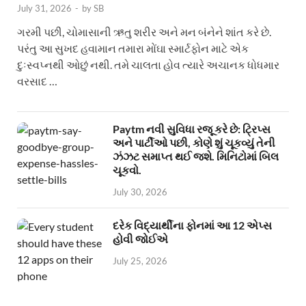
July 31, 2026
-
by
SB
ગરમી પછી, ચોમાસાની ઋતુ શરીર અને મન બંનેને શાંત કરે છે.
પરંતુ આ સુખદ હવામાન તમારા મોંઘા સ્માર્ટફોન માટે એક
દુઃસ્વપ્નથી ઓછું નથી. તમે ચાલતા હોવ ત્યારે અચાનક ધોધમાર
વરસાદ …
Paytm નવી સુવિધા રજૂ કરે છે: ટ્રિપ્સ
અને પાર્ટીઓ પછી, કોણે શું ચૂકવ્યું તેની
ઝંઝટ સમાપ્ત થઈ જશે. મિનિટોમાં બિલ
ચૂકવો.
July 30, 2026
દરેક વિદ્યાર્થીના ફોનમાં આ 12 એપ્સ
હોવી જોઈએ
July 25, 2026