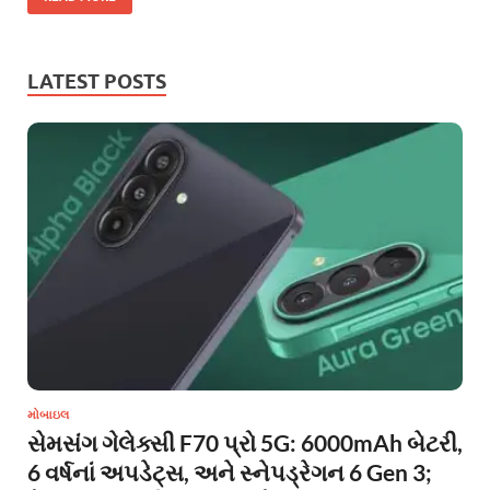
LATEST POSTS
મોબાઇલ
સેમસંગ ગેલેક્સી F70 પ્રો 5G: 6000mAh બેટરી,
6 વર્ષનાં અપડેટ્સ, અને સ્નેપડ્રેગન 6 Gen 3;