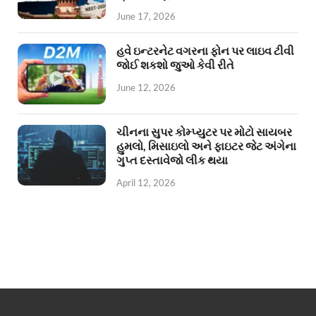
June 17, 2026
હવે ઇન્ટરનેટ વગરના ફોન પર લાઇવ ટીવી
જોઈ શકશો જુઓ કેવી રીતે
June 12, 2026
ચીનના સુપર કોમ્પ્યુટર પર મોટો સાયબર
હુમલો, મિસાઇલો અને ફાઇટર જેટ અંગેના
ગુપ્ત દસ્તાવેજો લીક થયા
April 12, 2026