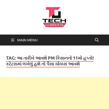
Tech
Tech News, Latest technology
MAIN MENU
news daily, new best tech gadgets
Gujarati SB-
reviews which include mobiles,
tablets, laptops, video games.
Being a tech news site we cover …
NEWS
TAG:
આ તારીખે આવશે PM કિસાનનો 11મો હપ્તો!
સ્ટેટસમાં લખેલું હશે તો પૈસા ચોક્કસ આવશે