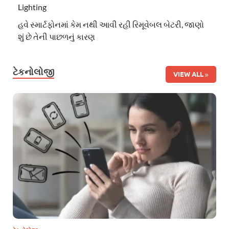
Lighting
હવે સ્માર્ટફોનમાં કેમ નથી આવી રહી રિમૂવેબલ બેટરી, જાણો
શું છે તેની પાછળનું કારણ
ટેકનોલોજી
VIEW ALL