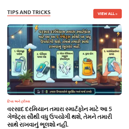
TIPS AND TRICKS
VIEW ALL
ટિપ્સ અને ટ્રીક્સ
વરસાદ દરમિયાન તમારા સ્માર્ટફોન માટે આ 5
ગેજેટ્સ સૌથી વધુ ઉપયોગી થશે, તેમને તમારી
સાથે રાખવાનું ભૂલશો નહીં.