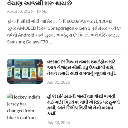
વેચાણ આજથી શરૂ થાય છે
August 3, 2026
-
by
SB
ફોનની સૌથી મોટી ખાસિયત તેની 6000mAh બેટરી, 120Hz
સુપર AMOLED ડિસ્પ્લે, Snapdragon 6 Gen 3 પ્રોસેસર અને છ
વર્ષનો Android અને સુરક્ષા અપડેટ્સ છે. કિંમત અને વેરિઅન્ટ્સ
Samsung Galaxy F70 …
વરસાદ દરમિયાન તમારા સ્માર્ટફોન માટે
આ 5 ગેજેટ્સ સૌથી વધુ ઉપયોગી થશે,
તેમને તમારી સાથે રાખવાનું ભૂલશો નહીં.
July 31, 2026
હોકી ઇન્ડિયાની જર્સી વાદળીથી ભગવી
થઈ ગઈ! પ્રિયંકા ગાંધીએ RSS પર હુમલો
કર્યો, અને દિલીપ તિર્કીએ તેનો બચાવ
કર્યો.
July 30, 2026