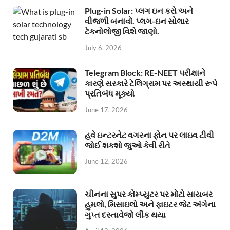
Plug-in Solar: પ્લગ ઇન કરો અને
વીજળી બનાવો. પ્લગ-ઇન સોલાર
ટેકનોલોજી વિશે જાણો.
July 6, 2026
Telegram Block: RE-NEET પરીક્ષાને
કારણે સરકારે ટેલિગ્રામ પર અસ્થાયી રૂપે
પ્રતિબંધ મૂક્યો
June 17, 2026
હવે ઇન્ટરનેટ વગરના ફોન પર લાઇવ ટીવી
જોઈ શકશો જુઓ કેવી રીતે
June 12, 2026
ચીનના સુપર કોમ્પ્યુટર પર મોટો સાયબર
હુમલો, મિસાઇલો અને ફાઇટર જેટ અંગેના
ગુપ્ત દસ્તાવેજો લીક થયા