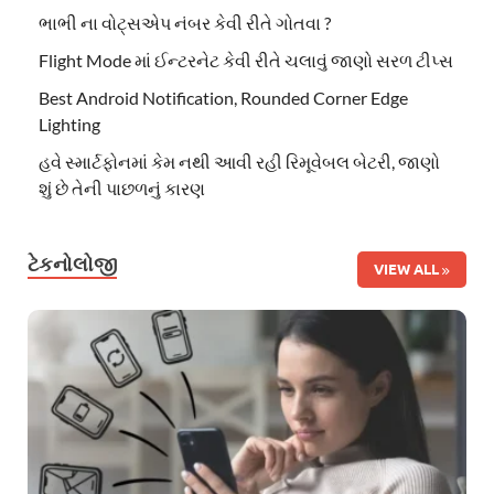
ભાભી ના વોટ્સએપ નંબર કેવી રીતે ગોતવા ?
Flight Mode માં ઈન્ટરનેટ કેવી રીતે ચલાવું જાણો સરળ ટીપ્સ
Best Android Notification, Rounded Corner Edge
Lighting
હવે સ્માર્ટફોનમાં કેમ નથી આવી રહી રિમૂવેબલ બેટરી, જાણો
શું છે તેની પાછળનું કારણ
ટેકનોલોજી
VIEW ALL