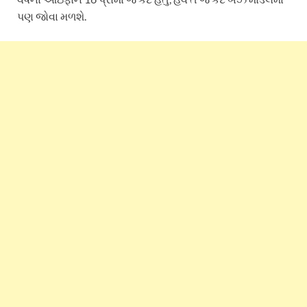
પણ જોવા મળશે.