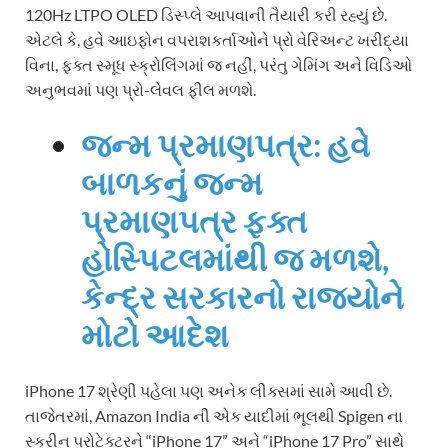
120Hz LTPO OLED ડિસ્પ્લે આપવાની તૈયારી કરી રહ્યું છે.
એટલે કે, હવે આઇફોન વપરાશકર્તાઓને પ્રો વેરિઅન્ટ ખરીદ્યા
વિના, ફક્ત સ્મૂધ સ્ક્રોલિંગમાં જ નહીં, પરંતુ ગેમિંગ અને વિડિઓ
અનુભવમાં પણ પ્રો-લેવલ ફીલ મળશે.
જન્મ પ્રમાણપત્ર: હવે
બાળકનું જન્મ
પ્રમાણપત્ર ફક્ત
હોસ્પિટલમાંથી જ મળશે,
કેન્દ્ર સરકારનો રાજ્યોને
મોટો આદેશ
iPhone 17 શ્રેણી પહેલા પણ અનેક લીક્સમાં સામે આવી છે.
તાજેતરમાં, Amazon India ની એક યાદીમાં ભૂલથી Spigen ના
સ્ક્રીન પ્રોટેક્ટરને “iPhone 17” અને “iPhone 17 Pro” સાથે