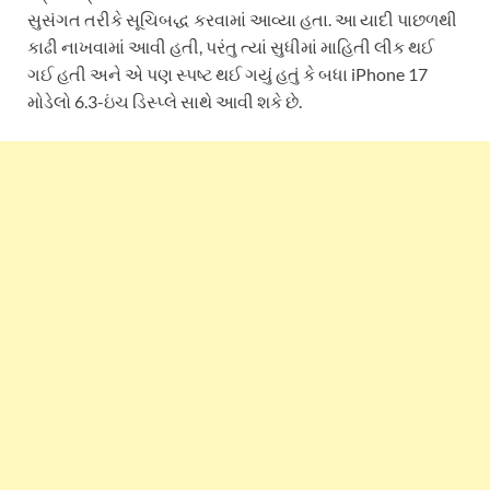
સુસંગત તરીકે સૂચિબદ્ધ કરવામાં આવ્યા હતા. આ યાદી પાછળથી
કાઢી નાખવામાં આવી હતી, પરંતુ ત્યાં સુધીમાં માહિતી લીક થઈ
ગઈ હતી અને એ પણ સ્પષ્ટ થઈ ગયું હતું કે બધા iPhone 17
મોડેલો 6.3-ઇંચ ડિસ્પ્લે સાથે આવી શકે છે.