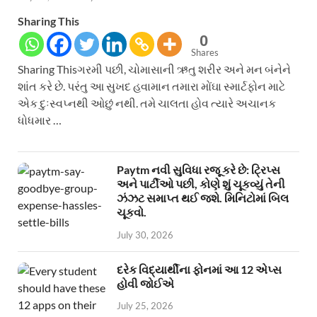
Sharing This
0
Shares
Sharing Thisગરમી પછી, ચોમાસાની ઋતુ શરીર અને મન બંનેને
શાંત કરે છે. પરંતુ આ સુખદ હવામાન તમારા મોંઘા સ્માર્ટફોન માટે
એક દુઃસ્વપ્નથી ઓછું નથી. તમે ચાલતા હોવ ત્યારે અચાનક
ધોધમાર …
Paytm નવી સુવિધા રજૂ કરે છે: ટ્રિપ્સ
અને પાર્ટીઓ પછી, કોણે શું ચૂકવ્યું તેની
ઝંઝટ સમાપ્ત થઈ જશે. મિનિટોમાં બિલ
ચૂકવો.
July 30, 2026
દરેક વિદ્યાર્થીના ફોનમાં આ 12 એપ્સ
હોવી જોઈએ
July 25, 2026