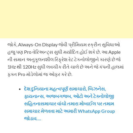
જોકે, Always-On Display જેવી પ્રીમિયમ સ્ક્રીન સુવિધાઓ
હજુ પણ Pro વેરિઅન્ટ્સ સુધી મર્યાદિત હોઈ શકે છે. આ Apple
ની સમાન અનુકૂલનશીલ રિફ્રેશ રેટ ટેકનોલોજીને કારણે છે જે
1Hz થી 120Hz સુધી લવચીક રીતે ચાલે છે અને જે કંપની હાલમાં
ફક્ત Pro મોડેલોમાં જ ઓફર કરે છે.
દેશ દુનિયાના મહત્વપૂર્ણ સમાચારો, બિઝનેસ,
ફાયનાન્સ, અજબગજબ, ઓટો અને ટેક્નોલોજી
સહિતનાસમાચાર વાંચો તમારા મોબાઈલ પર તમામ
સમાચાર મેળવવા માટે અમારી WhatsApp Group
જોડાવ….