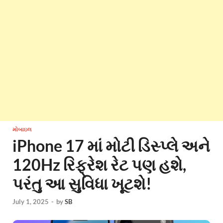
મોબાઇલ
iPhone 17 માં મોટી ડિસ્પ્લે અને
120Hz રિફ્રેશ રેટ પણ હશે,
પરંતુ આ સુવિધા ખૂટશે!
July 1, 2025
-
by
SB