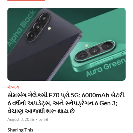
મોબાઇલ
સેમસંગ ગેલેક્સી F70 પ્રો 5G: 6000mAh બેટરી,
6 વર્ષનાં અપડેટ્સ, અને સ્નેપડ્રેગન 6 Gen 3;
વેચાણ આજથી શરૂ થાય છે
August 3, 2026
-
by
SB
Sharing This