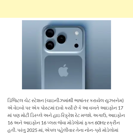
ડિજિટલ ચેટ સ્ટેશન (ચાઇનીઝમાંથી ભાષાંતર કરાયેલ યુઝરનેમ)
એ વેઇબો પર એક પોસ્ટમાં દાવો કર્યો છે કે આ વખતે આઇફોન 17
માં પણ મોટી ડિસ્પ્લે અને હાઇ રિફ્રેશ રેટ મળશે. અગાઉ, આઇફોન
16 અને આઇફોન 16 પ્લસ જેવા મોડેલોમાં ફક્ત 60Hz સ્ક્રીન
હતી. પરંતુ 2025 માં, એપલ પહેલીવાર તેના નોન-પ્રો મોડેલોમાં