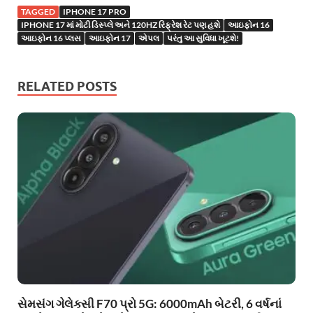
TAGGED
IPHONE 17 PRO
IPHONE 17 માં મોટી ડિસ્પ્લે અને 120HZ રિફ્રેશ રેટ પણ હશે
આઇફોન 16
આઇફોન 16 પ્લસ
આઇફોન 17
એપલ
પરંતુ આ સુવિધા ખૂટશે!
RELATED POSTS
સેમસંગ ગેલેક્સી F70 પ્રો 5G: 6000mAh બેટરી, 6 વર્ષનાં