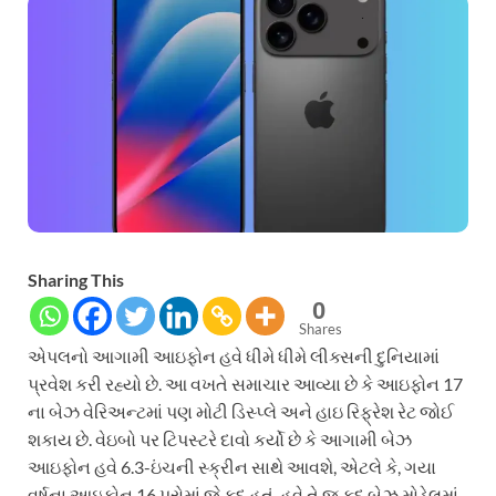
Sharing This
0
Shares
એપલનો આગામી આઇફોન હવે ધીમે ધીમે લીક્સની દુનિયામાં
પ્રવેશ કરી રહ્યો છે. આ વખતે સમાચાર આવ્યા છે કે આઇફોન 17
ના બેઝ વેરિઅન્ટમાં પણ મોટી ડિસ્પ્લે અને હાઇ રિફ્રેશ રેટ જોઈ
શકાય છે. વેઇબો પર ટિપસ્ટરે દાવો કર્યો છે કે આગામી બેઝ
આઇફોન હવે 6.3-ઇંચની સ્ક્રીન સાથે આવશે, એટલે કે, ગયા
વર્ષના આઇફોન 16 પ્રોમાં જે કદ હતું, હવે તે જ કદ બેઝ મોડેલમાં