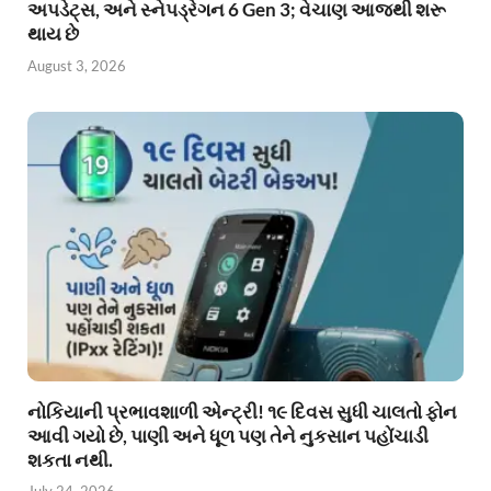
અપડેટ્સ, અને સ્નેપડ્રેગન 6 Gen 3; વેચાણ આજથી શરૂ
થાય છે
August 3, 2026
નોકિયાની પ્રભાવશાળી એન્ટ્રી! ૧૯ દિવસ સુધી ચાલતો ફોન
આવી ગયો છે, પાણી અને ધૂળ પણ તેને નુકસાન પહોંચાડી
શકતા નથી.