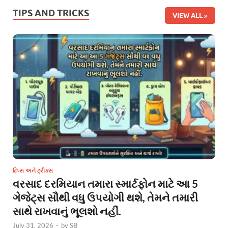
TIPS AND TRICKS
VIEW ALL
ટિપ્સ અને ટ્રીક્સ
વરસાદ દરમિયાન તમારા સ્માર્ટફોન માટે આ 5
ગેજેટ્સ સૌથી વધુ ઉપયોગી થશે, તેમને તમારી
સાથે રાખવાનું ભૂલશો નહીં.
July 31, 2026
-
by
SB