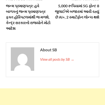
જન્મ પ્રમાણપત્ર: હવે
5,000 રૂપિયામાં 5G ફોન! 8
બાળકનું જન્મ પ્રમાણપત્ર
જુલાઈએ બજારમાં આવી રહ્યું
ફક્ત હોસ્પિટલમાંથી જ મળશે,
છે AI+, 2 સ્માર્ટફોન લોન્ચ થશે
કેન્દ્ર સરકારનો રાજ્યોને મોટો
આદેશ
About SB
View all posts by SB →