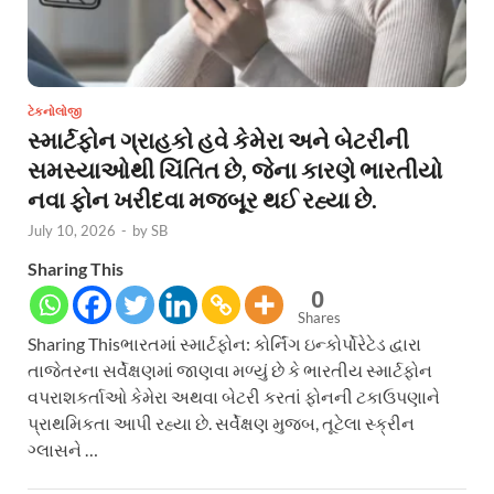
ટેકનોલોજી
સ્માર્ટફોન ગ્રાહકો હવે કેમેરા અને બેટરીની
સમસ્યાઓથી ચિંતિત છે, જેના કારણે ભારતીયો
નવા ફોન ખરીદવા મજબૂર થઈ રહ્યા છે.
July 10, 2026
-
by
SB
Sharing This
0
Shares
Sharing Thisભારતમાં સ્માર્ટફોન: કોર્નિંગ ઇન્કોર્પોરેટેડ દ્વારા
તાજેતરના સર્વેક્ષણમાં જાણવા મળ્યું છે કે ભારતીય સ્માર્ટફોન
વપરાશકર્તાઓ કેમેરા અથવા બેટરી કરતાં ફોનની ટકાઉપણાને
પ્રાથમિકતા આપી રહ્યા છે. સર્વેક્ષણ મુજબ, તૂટેલા સ્ક્રીન
ગ્લાસને …