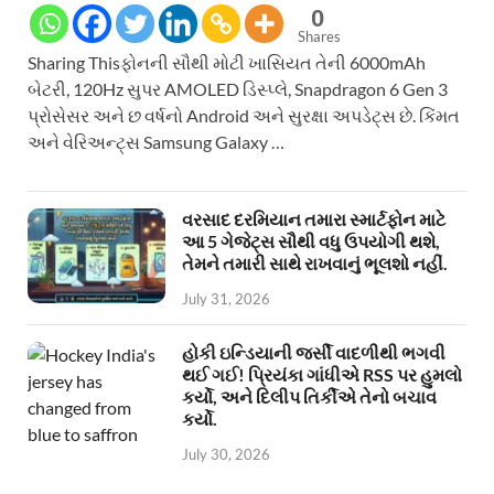
0
Shares
Sharing Thisફોનની સૌથી મોટી ખાસિયત તેની 6000mAh
બેટરી, 120Hz સુપર AMOLED ડિસ્પ્લે, Snapdragon 6 Gen 3
પ્રોસેસર અને છ વર્ષનો Android અને સુરક્ષા અપડેટ્સ છે. કિંમત
અને વેરિઅન્ટ્સ Samsung Galaxy …
વરસાદ દરમિયાન તમારા સ્માર્ટફોન માટે
આ 5 ગેજેટ્સ સૌથી વધુ ઉપયોગી થશે,
તેમને તમારી સાથે રાખવાનું ભૂલશો નહીં.
July 31, 2026
હોકી ઇન્ડિયાની જર્સી વાદળીથી ભગવી
થઈ ગઈ! પ્રિયંકા ગાંધીએ RSS પર હુમલો
કર્યો, અને દિલીપ તિર્કીએ તેનો બચાવ
કર્યો.
July 30, 2026