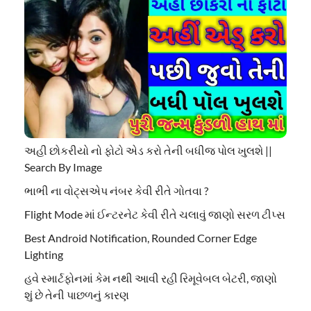
અહી છોકરીયો નો ફોટો એડ કરો તેની બધીજ પોલ ખુલશે ||
Search By Image
ભાભી ના વોટ્સએપ નંબર કેવી રીતે ગોતવા ?
Flight Mode માં ઈન્ટરનેટ કેવી રીતે ચલાવું જાણો સરળ ટીપ્સ
Best Android Notification, Rounded Corner Edge
Lighting
હવે સ્માર્ટફોનમાં કેમ નથી આવી રહી રિમૂવેબલ બેટરી, જાણો
શું છે તેની પાછળનું કારણ