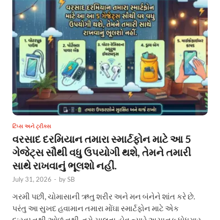
ટિપ્સ અને ટ્રીક્સ
વરસાદ દરમિયાન તમારા સ્માર્ટફોન માટે આ 5
ગેજેટ્સ સૌથી વધુ ઉપયોગી થશે, તેમને તમારી
સાથે રાખવાનું ભૂલશો નહીં.
July 31, 2026
-
by
SB
ગરમી પછી, ચોમાસાની ઋતુ શરીર અને મન બંનેને શાંત કરે છે.
પરંતુ આ સુખદ હવામાન તમારા મોંઘા સ્માર્ટફોન માટે એક
દુઃસ્વપ્નથી ઓછું નથી. તમે ચાલતા હોવ ત્યારે અચાનક ધોધમાર