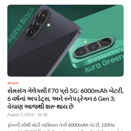
મોબાઇલ
સેમસંગ ગેલેક્સી F70 પ્રો 5G: 6000mAh બેટરી,
6 વર્ષનાં અપડેટ્સ, અને સ્નેપડ્રેગન 6 Gen 3;
વેચાણ આજથી શરૂ થાય છે
August 3, 2026
-
by
SB
ફોનની સૌથી મોટી ખાસિયત તેની 6000mAh બેટરી, 120Hz