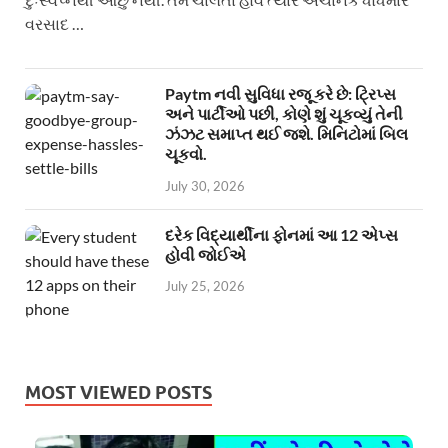
વરસાદ …
Paytm નવી સુવિધા રજૂ કરે છે: ટ્રિપ્સ
અને પાર્ટીઓ પછી, કોણે શું ચૂકવ્યું તેની
ઝંઝટ સમાપ્ત થઈ જશે. મિનિટોમાં બિલ
ચૂકવો.
July 30, 2026
દરેક વિદ્યાર્થીના ફોનમાં આ 12 એપ્સ
હોવી જોઈએ
July 25, 2026
MOST VIEWED POSTS