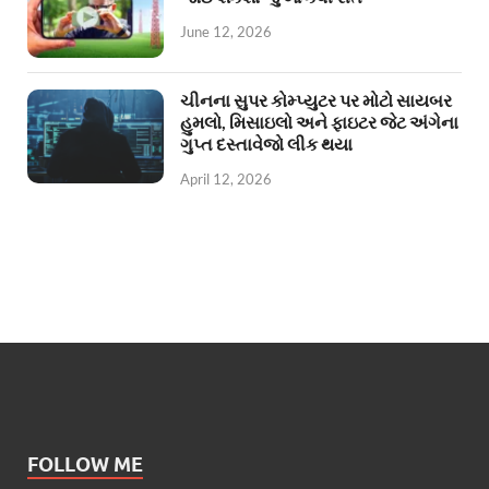
June 12, 2026
ચીનના સુપર કોમ્પ્યુટર પર મોટો સાયબર
હુમલો, મિસાઇલો અને ફાઇટર જેટ અંગેના
ગુપ્ત દસ્તાવેજો લીક થયા
April 12, 2026
FOLLOW ME