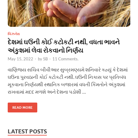
બિઝનેસ
દેશમાં ઘઉંની કોઈ કટોકટી નથી, વધતા ભાવને
અંકુશમાં લેવા રોકવાનો નિર્ણય
May 15, 2022
-
by
SB
-
11 Comments.
વાણિજ્ય સચિવ બીવીઆર સુબ્રમણ્યમે શનિવારે કહ્યું કે દેશમાં
ઘઉંના પુરવઠાની કોઈ કટોકટી નથી. ઘઉંની નિકાસ પર પ્રતિબંધ
મૂકવાના નિર્ણયથી સ્થાનિક બજારમાં વધતી કિંમતોને અંકુશમાં
રાખવામાં મદદ મળશે અને દેશના પડોશી …
READ MORE
LATEST POSTS