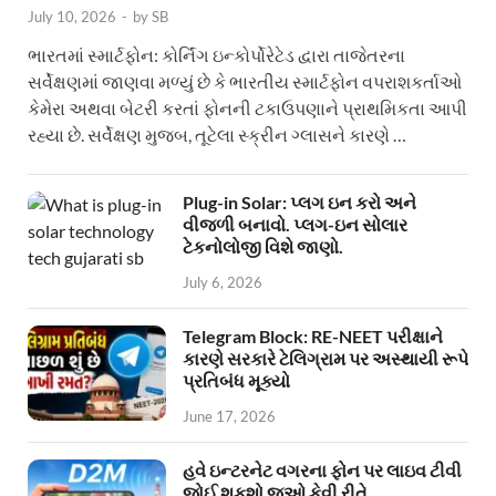
July 10, 2026
-
by
SB
ભારતમાં સ્માર્ટફોન: કોર્નિંગ ઇન્કોર્પોરેટેડ દ્વારા તાજેતરના
સર્વેક્ષણમાં જાણવા મળ્યું છે કે ભારતીય સ્માર્ટફોન વપરાશકર્તાઓ
કેમેરા અથવા બેટરી કરતાં ફોનની ટકાઉપણાને પ્રાથમિકતા આપી
રહ્યા છે. સર્વેક્ષણ મુજબ, તૂટેલા સ્ક્રીન ગ્લાસને કારણે …
Plug-in Solar: પ્લગ ઇન કરો અને
વીજળી બનાવો. પ્લગ-ઇન સોલાર
ટેકનોલોજી વિશે જાણો.
July 6, 2026
Telegram Block: RE-NEET પરીક્ષાને
કારણે સરકારે ટેલિગ્રામ પર અસ્થાયી રૂપે
પ્રતિબંધ મૂક્યો
June 17, 2026
હવે ઇન્ટરનેટ વગરના ફોન પર લાઇવ ટીવી
જોઈ શકશો જુઓ કેવી રીતે