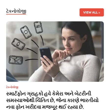
ટેકનોલોજી
VIEW ALL
ટેકનોલોજી
સ્માર્ટફોન ગ્રાહકો હવે કેમેરા અને બેટરીની
સમસ્યાઓથી ચિંતિત છે, જેના કારણે ભારતીયો
નવા ફોન ખરીદવા મજબૂર થઈ રહ્યા છે.