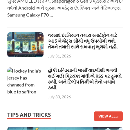
સુપર AMOLED ડિસ્પ્લે, Snapdragon 6 Gen 3 પ્રોસેસર અને છ
વર્ષનો Android અને સુરક્ષા અપડેટ્સ છે. કિંમત અને વેરિઅન્ટ્સ
Samsung Galaxy F70 …
વરસાદ દરમિયાન તમારા સ્માર્ટફોન માટે
આ 5 ગેજેટ્સ સૌથી વધુ ઉપયોગી થશે,
તેમને તમારી સાથે રાખવાનું ભૂલશો નહીં.
July 31, 2026
હોકી ઇન્ડિયાની જર્સી વાદળીથી ભગવી
થઈ ગઈ! પ્રિયંકા ગાંધીએ RSS પર હુમલો
કર્યો, અને દિલીપ તિર્કીએ તેનો બચાવ
કર્યો.
July 30, 2026
TIPS AND TRICKS
VIEW ALL